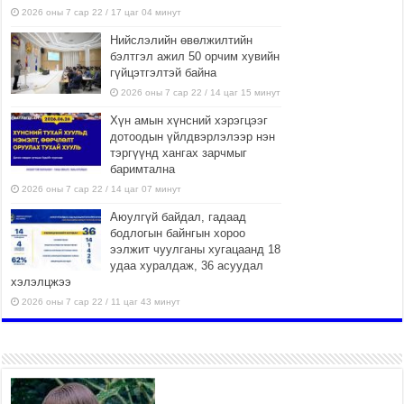
l
2026 оны 7 сар 22 / 17 цаг 04 минут
i
Нийслэлийн өвөлжилтийн
n
бэлтгэл ажил 50 орчим хувийн
e
гүйцэтгэлтэй байна
2026 оны 7 сар 22 / 14 цаг 15 минут
Хүн амын хүнсний хэрэгцээг
дотоодын үйлдвэрлэлээр нэн
тэргүүнд хангах зарчмыг
баримтална
2026 оны 7 сар 22 / 14 цаг 07 минут
Аюулгүй байдал, гадаад
бодлогын байнгын хороо
ээлжит чуулганы хугацаанд 18
удаа хуралдаж, 36 асуудал
хэлэлцжээ
2026 оны 7 сар 22 / 11 цаг 43 минут
“4 улирлын турш үйл
ажиллагаа явуулах
боломжтой-Хүүхэд хөгжүүлэх
төв” байгуулах төсөлд төр,
хувийн хэвшлийн түншлэлийн хүрээнд хамтран