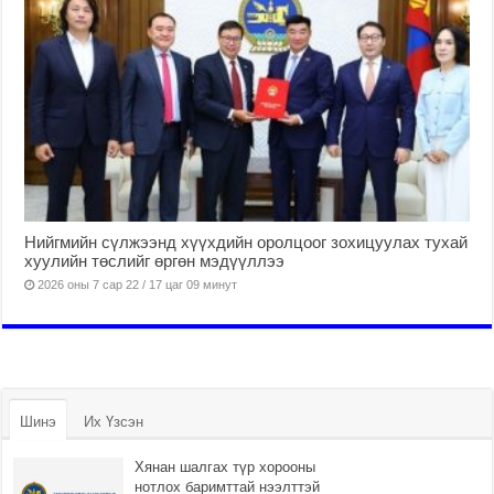
n
р
t
е
s
д
o
и
f
т
m
н
o
а
n
к
e
и
y
в
Нийгмийн сүлжээнд хүүхдийн оролцоог зохицуулах тухай
h
и
хуулийн төслийг өргөн мэдүүллээ
t
к
2026 оны 7 сар 22 / 17 цаг 09 минут
t
о
p
ш
s
е
:
л
/
ё
/
к
Шинэ
Их Үзсэн
z
p
Хянан шалгах түр хорооны
-
нотлох баримттай нээлттэй