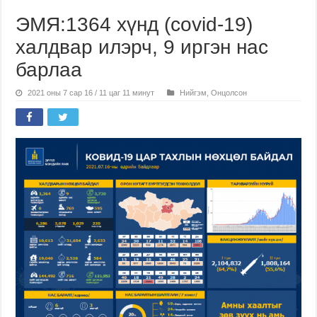
ЭМЯ:1364 хүнд (covid-19)
халдвар илэрч, 9 иргэн нас
барлаа
2021 оны 7 сар 16 / 11 цаг 11 минут
Нийгэм
,
Онцолсон