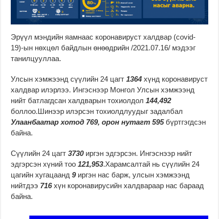
Эрүүл мэндийн яамнаас коронавируст халдвар (covid-
19)-ын нөхцөл байдлын өнөөдрийн /2021.07.16/ мэдээг
танилцууллаа.
Улсын хэмжээнд сүүлийн 24 цагт
1364
хүнд коронавируст
халдвар илэрлээ. Ингэснээр Монгол Улсын хэмжээнд
нийт батлагдсан халдварын тохиолдол
144,492
боллоо.Шинээр илэрсэн тохиолдлуудыг задалбал
Улаанбаатар хотод 769,
орон нутагт 595
бүртгэгдсэн
байна.
Сүүлийн 24 цагт
3730
иргэн эдгэрсэн. Ингэснээр нийт
эдгэрсэн хүний тоо
121,953
.Харамсалтай нь сүүлийн 24
цагийн хугацаанд
9
иргэн нас барж, улсын хэмжээнд
нийтдээ
716
хүн коронавирусийн халдвараар нас бараад
байна.
p
з