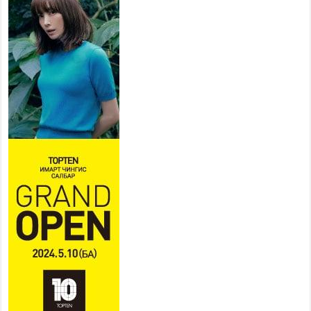
ажиллахыг урьж байна
2026 оны 7 сар 22 / 9 цаг 28 минут
Б.Пүрэвдагва: “Урт цагаан”-ыг
залуучууд чөлөөт цагаа
өнгөрүүлдэг, жуулчид зорьж
ирдэг цэг болгоно
2026 оны 7 сар 21 / 16 цаг 47 минут
Тусгай замын автобус /BRT/ төслийн удирдах
хорооны ээлжит хуралдаан боллоо
2026 оны 7 сар 21 / 16 цаг 43 минут
Ерөнхий сайд Н.Учрал БНХАУ-аас Монгол Улсад
суугаа Элчин сайд Шэнь Миньжюанийг хүлээн
авч уулзав
2026 оны 7 сар 21 / 16 цаг 39 минут
БҮГД НАЙРАМДАХ ТАЖИКИСТАН УЛСТАЙ
ЭДИЙН ЗАСГИЙН ХАМТЫН АЖИЛЛАГААГ
ӨРГӨЖҮҮЛНЭ
2026 оны 7 сар 21 / 16 цаг 34 минут
26,992 суралцагч хотхоны бага сургуульд, 8100
суралцагч төрөлжсөн ахлах сургуульд