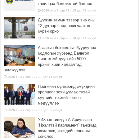
танилцах боломжтой боллоо.
p
2026 оны 7 сар 23 / 15 цаг 58 минут
d
l
Дүүжин замын тээвэр энэ оны
.
12 дугаар сард ашиглалтад
бүрэн орно
c
2026 оны 7 сар 23 / 10 цаг 21 минут
o
m
Агаарын бохирдлыг бууруулах
p
бодлогын хүрээнд Баянгол,
Чингэлтэй дүүргийн 5000
a
өрхийг хийн халаалтад
y
шилжүүлэв
d
2026 оны 7 сар 22 / 17 цаг 14 минут
a
Нийгмийн сүлжээнд хүүхдийн
y
оролцоог зохицуулах тухай
l
хуулийн төслийг өргөн
o
мэдүүллээ
a
2026 оны 7 сар 22 / 17 цаг 09 минут
n
УИХ-ын гишүүн А.Ариунзаяа
s
“Нээлттэй парламент” танхимд
o
ажиллаж, иргэдийн саналыг
n
сонслоо