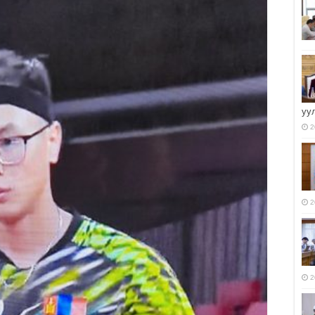
уу
2
2
2