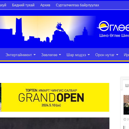
ахуй
Бидний тухай
Архив
Сурталчилгаа байрлуулах
Энтертайнмент
Зөвлөгөө
Шар мэдээ
Орон нутаг
Ир
Ш
2