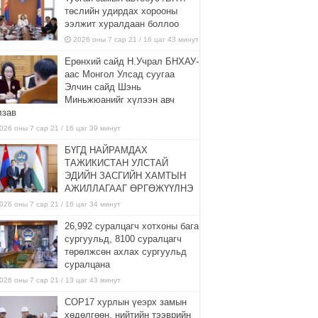
төслийн удирдах хорооны
ээлжит хуралдаан боллоо
2026 оны 7 сар 21 / 16 цаг 43 минут
Ерөнхий сайд Н.Учрал БНХАУ-
аас Монгол Улсад суугаа
Элчин сайд Шэнь
Миньжюанийг хүлээн авч
лзав
026 оны 7 сар 21 / 16 цаг 39 минут
БҮГД НАЙРАМДАХ
ТАЖИКИСТАН УЛСТАЙ
ЭДИЙН ЗАСГИЙН ХАМТЫН
АЖИЛЛАГААГ ӨРГӨЖҮҮЛНЭ
026 оны 7 сар 21 / 16 цаг 34 минут
26,992 суралцагч хотхоны бага
сургуульд, 8100 суралцагч
төрөлжсөн ахлах сургуульд
суралцана
026 оны 7 сар 21 / 13 цаг 43 минут
COP17 хурлын үеэрх замын
хөдөлгөөн, нийтийн тээврийн