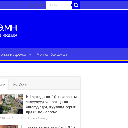
гэний мэдээлэл
Монгол бахархал
инэ
Их Үзсэн
Б.Пүрэвдагва: “Урт цагаан”-ыг
залуучууд чөлөөт цагаа
өнгөрүүлдэг, жуулчид зорьж
ирдэг цэг болгоно
026 оны 7 сар 21 / 16 цаг 47 минут
Тусгай замын автобус /BRT/