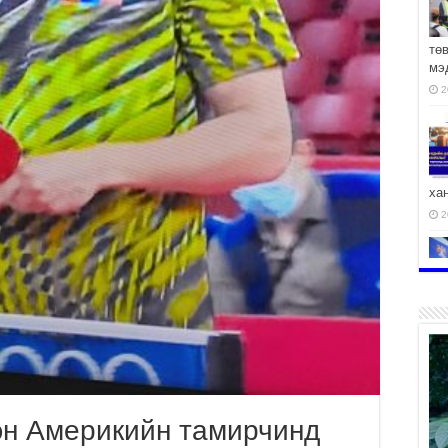
тө
мэ
2
ха
2
2
н Америкийн тамирчинд
АЧ
2