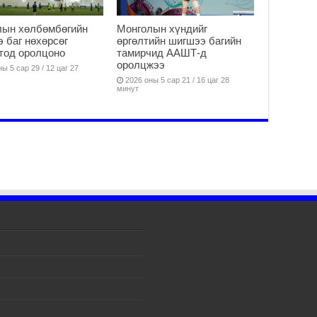
тө
ши
лын хөлбөмбөгийн
Монголын хүндийг
2
 баг нөхөрсөг
өргөлтийн шигшээ багийн
Үн
тод оролцоно
тамирчид ААШТ-д
оролцжээ
ша
ы 5 сар 29 / 12 цаг 27
Ул
2026 оны 5 сар 21 / 16 цаг 28
минут
га
2
Ни
ир
2
Хү
үр
2
Тө
16
2
На
мэ
аж