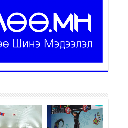
Ус
ба
сэ
га
2
31
үе
ба
2
Ая
2
Үе
хо
ба
2
Мо
“Д
ба
2
Ша