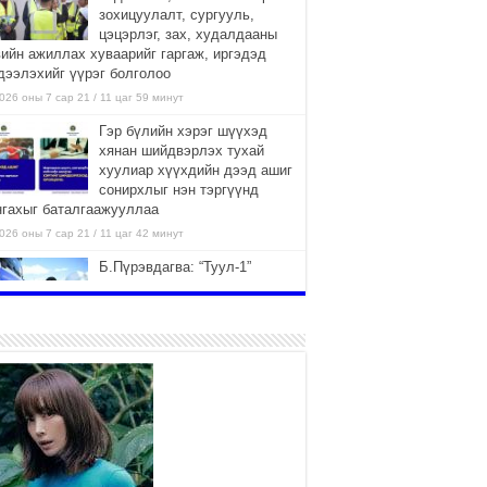
зохицуулалт, сургууль,
цэцэрлэг, зах, худалдааны
вийн ажиллах хуваарийг гаргаж, иргэдэд
дээлэхийг үүрэг болголоо
026 оны 7 сар 21 / 11 цаг 59 минут
Гэр бүлийн хэрэг шүүхэд
хянан шийдвэрлэх тухай
хуулиар хүүхдийн дээд ашиг
сонирхлыг нэн тэргүүнд
нгахыг баталгаажууллаа
026 оны 7 сар 21 / 11 цаг 42 минут
Б.Пүрэвдагва: “Туул-1”
коллекторыг ашиглалтад
оруулж байж бид гэр
хорооллыг барилгажуулна
026 оны 7 сар 21 / 10 цаг 15 минут
НИЙСЛЭЛ, АЙМГИЙН
УДИРДЛАГУУДЫН АЖЛЫГ
ХҮНД СУРТЛЫГ БУУРУУЛЖ,
ИРГЭД, АЖ АХУЙН НЭГЖИЙН
ААГ ХЭРХЭН ХӨНГӨЛСНӨӨР ДҮГНЭНЭ
026 оны 7 сар 21 / 10 цаг 09 минут