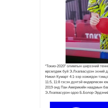
“Токио-2020” олимпын ширээний тенн
өрсөлдөж буй Э.Лхагвасүрэн эхний д
Никил Кумарт 4:1-ээр хожигдон тэмцээ
11:5, 11:8 гэсэн дүнтэй өндөрлөсөн 
2019 онд Пан Америкийн наадмын баг
Э.Лхагвасүрэн одоо Б.Болор-Эрдэний
p
p
м
a
a
и