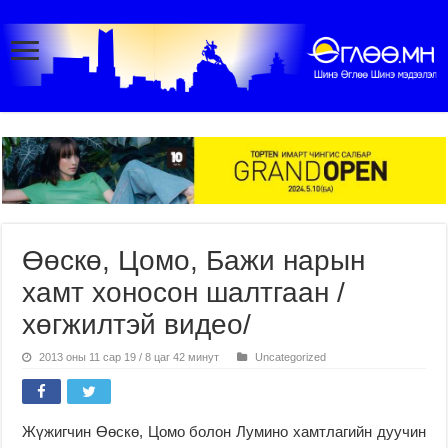
Өөскө, Цомо, Бажи нарын
хамт хоносон шалтгаан /
хөгжилтэй видео/
2013 оны 11 сар 19 / 8 цаг 42 минут
Uncategorized
Жүжигчин Өөскө, Цомо болон Лумино хамтлагийн дуучин