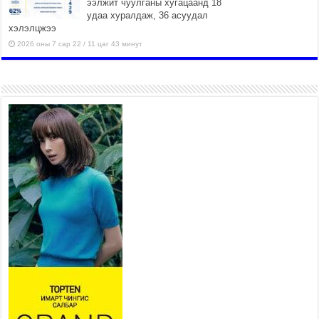
ээлжит чуулганы хугацаанд 18
удаа хуралдаж, 36 асуудал
хэлэлцжээ
2026 оны 7 сар 22 / 11 цаг 43 минут
“4 улирлын турш үйл
ажиллагаа явуулах
боломжтой-Хүүхэд хөгжүүлэх
төв” байгуулах төсөлд төр,
хувийн хэвшлийн түншлэлийн хүрээнд хамтран
ажиллахыг урьж байна
2026 оны 7 сар 22 / 9 цаг 28 минут
Б.Пүрэвдагва: “Урт цагаан”-ыг
залуучууд чөлөөт цагаа
өнгөрүүлдэг, жуулчид зорьж
ирдэг цэг болгоно
2026 оны 7 сар 21 / 16 цаг 47 минут
Тусгай замын автобус /BRT/ төслийн удирдах
хорооны ээлжит хуралдаан боллоо
2026 оны 7 сар 21 / 16 цаг 43 минут
Ерөнхий сайд Н.Учрал БНХАУ-аас Монгол Улсад
суугаа Элчин сайд Шэнь Миньжюанийг хүлээн