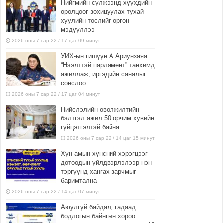
Нийгмийн сүлжээнд хүүхдийн
оролцоог зохицуулах тухай
хуулийн төслийг өргөн
мэдүүллээ
2026 оны 7 сар 22 / 17 цаг 09 минут
УИХ-ын гишүүн А.Ариунзаяа
“Нээлттэй парламент” танхимд
ажиллаж, иргэдийн саналыг
сонслоо
2026 оны 7 сар 22 / 17 цаг 04 минут
Нийслэлийн өвөлжилтийн
бэлтгэл ажил 50 орчим хувийн
гүйцэтгэлтэй байна
2026 оны 7 сар 22 / 14 цаг 15 минут
Хүн амын хүнсний хэрэгцээг
дотоодын үйлдвэрлэлээр нэн
тэргүүнд хангах зарчмыг
баримтална
2026 оны 7 сар 22 / 14 цаг 07 минут
Аюулгүй байдал, гадаад
бодлогын байнгын хороо