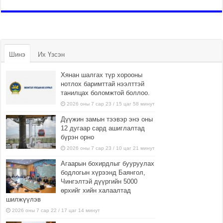
Шинэ
Их Үзсэн
Хянан шалгах түр хорооны
нотлох баримттай нээлттэй
танилцах боломжтой боллоо.
2026 оны 7 сар 23 / 15 цаг 58 минут
Дүүжин замын тээвэр энэ оны
12 дугаар сард ашиглалтад
бүрэн орно
2026 оны 7 сар 23 / 10 цаг 21 минут
Агаарын бохирдлыг бууруулах
бодлогын хүрээнд Баянгол,
Чингэлтэй дүүргийн 5000
өрхийг хийн халаалтад
шилжүүлэв
2026 оны 7 сар 22 / 17 цаг 14 минут