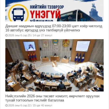
Даншиг наадмын өдрүүдэд 07:00-23:00 цагт хоёр чиглэлд
16 автобус иргэдэд үнэ төлбөргүй үйлчилнэ
2026 оны 6 сар 25 / 14 цаг 27 минут
Нийслэлийн 2026 оны төсөвт нэмэлт, өөрчлөлт оруулах
тухай тогтоолын төслийг баталлаа
2026 оны 6 сар 22 / 15 цаг 40 минут