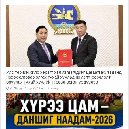
Улс төрийн хилс хэрэгт хэлмэгдэгчдийг цагаатгах, тэдэнд
нөхөх олговор олгох тухай хуульд нэмэлт, өөрчлөлт
оруулах тухай хуулийн төсөл өргөн мэдүүлэв
2026 оны 7 сар 2 / 11 цаг 50 минут