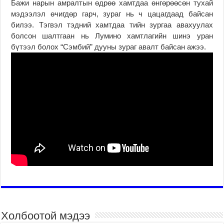
Бажи нарын амралтын өдрөө хамтдаа өнгөрөөсөн тухай
мэдээлэл өчигдөр гарч, зураг нь ч цацагдаад байсан
билээ. Тэгвэл тэдний хамтдаа тийн зургаа авахуулах
болсон шалтгаан нь Лумино хамтлагийн шинэ уран
бүтээл болох “Сэмбий” дууны зураг авалт байсан ажээ.
Холбоотой мэдээ