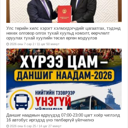
Улс төрийн хилс хэрэгт хэлмэгдэгчдийг цагаатгах, тэдэнд
нөхөх олговор олгох тухай хуульд нэмэлт, өөрчлөлт
оруулах тухай хуулийн төсөл өргөн мэдүүлэв
2026 оны 7 сар 2 / 11 цаг 50 минут
Даншиг наадмын өдрүүдэд 07:00-23:00 цагт хоёр чиглэлд
16 автобус иргэдэд үнэ төлбөргүй үйлчилнэ
2026 оны 6 сар 25 / 14 цаг 27 минут