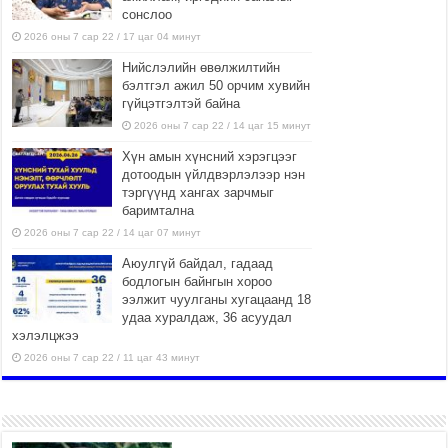
сонслоо
2026 оны 7 сар 22 / 17 цаг 04 минут
Нийслэлийн өвөлжилтийн
бэлтгэл ажил 50 орчим хувийн
гүйцэтгэлтэй байна
2026 оны 7 сар 22 / 14 цаг 15 минут
Хүн амын хүнсний хэрэгцээг
дотоодын үйлдвэрлэлээр нэн
тэргүүнд хангах зарчмыг
баримтална
2026 оны 7 сар 22 / 14 цаг 07 минут
Аюулгүй байдал, гадаад
бодлогын байнгын хороо
ээлжит чуулганы хугацаанд 18
удаа хуралдаж, 36 асуудал
хэлэлцжээ
2026 оны 7 сар 22 / 11 цаг 43 минут
“4 улирлын турш үйл
ажиллагаа явуулах
боломжтой-Хүүхэд хөгжүүлэх
төв” байгуулах төсөлд төр,