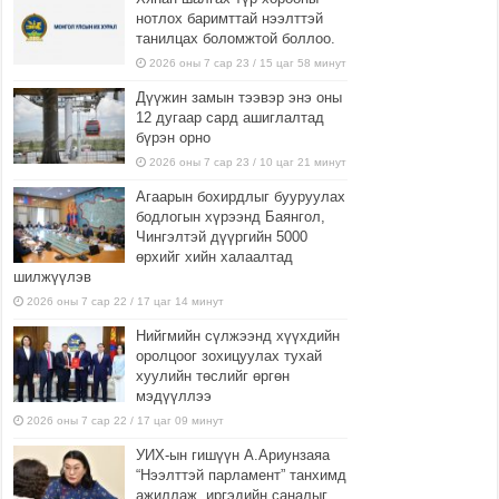
нотлох баримттай нээлттэй
танилцах боломжтой боллоо.
2026 оны 7 сар 23 / 15 цаг 58 минут
Дүүжин замын тээвэр энэ оны
12 дугаар сард ашиглалтад
бүрэн орно
2026 оны 7 сар 23 / 10 цаг 21 минут
Агаарын бохирдлыг бууруулах
бодлогын хүрээнд Баянгол,
Чингэлтэй дүүргийн 5000
өрхийг хийн халаалтад
шилжүүлэв
2026 оны 7 сар 22 / 17 цаг 14 минут
Нийгмийн сүлжээнд хүүхдийн
оролцоог зохицуулах тухай
хуулийн төслийг өргөн
мэдүүллээ
2026 оны 7 сар 22 / 17 цаг 09 минут
УИХ-ын гишүүн А.Ариунзаяа
“Нээлттэй парламент” танхимд
ажиллаж, иргэдийн саналыг