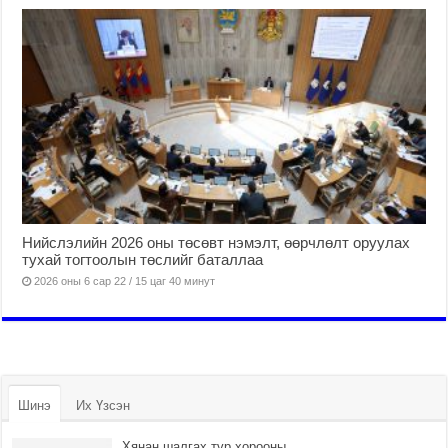
Нийслэлийн 2026 оны төсөвт нэмэлт, өөрчлөлт оруулах
тухай тогтоолын төслийг баталлаа
2026 оны 6 сар 22 / 15 цаг 40 минут
Шинэ
Их Үзсэн
Хянан шалгах түр хорооны