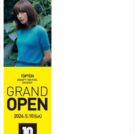
хувийн хэвшлийн түншлэлийн хүрээнд хамтран
ажиллахыг урьж байна
2026 оны 7 сар 22 / 9 цаг 28 минут
Б.Пүрэвдагва: “Урт цагаан”-ыг
залуучууд чөлөөт цагаа
өнгөрүүлдэг, жуулчид зорьж
ирдэг цэг болгоно
2026 оны 7 сар 21 / 16 цаг 47 минут
Тусгай замын автобус /BRT/ төслийн удирдах
хорооны ээлжит хуралдаан боллоо
2026 оны 7 сар 21 / 16 цаг 43 минут
Ерөнхий сайд Н.Учрал БНХАУ-аас Монгол Улсад
суугаа Элчин сайд Шэнь Миньжюанийг хүлээн
авч уулзав
2026 оны 7 сар 21 / 16 цаг 39 минут
БҮГД НАЙРАМДАХ ТАЖИКИСТАН УЛСТАЙ
ЭДИЙН ЗАСГИЙН ХАМТЫН АЖИЛЛАГААГ
ӨРГӨЖҮҮЛНЭ
2026 оны 7 сар 21 / 16 цаг 34 минут
26,992 суралцагч хотхоны бага сургуульд, 8100