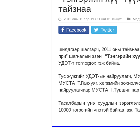
тайзнаа
2013 оны 11 сар 19 / 11 цаг 01 минут
Мэд
Facebook
Twitter
шилдгээр шалгарч, 2011 оны тайзнаа
при” шагналын эзэн
“Тэнгэрийн хүү
УДЭТ-т тоглогдох гэж байна.
Тус жүжгийг УДЭТ-ын найруулагч, М
МУСТА Т.Ганхуяг, хөгжмийн зохиолчо
найруулагчаар МУСТА Ч.Түвшин нар 
Тасалбарын үнэ суудлын зэрэглэлэ
10000 төгрөгийн үнэтэй байгаа аж. 