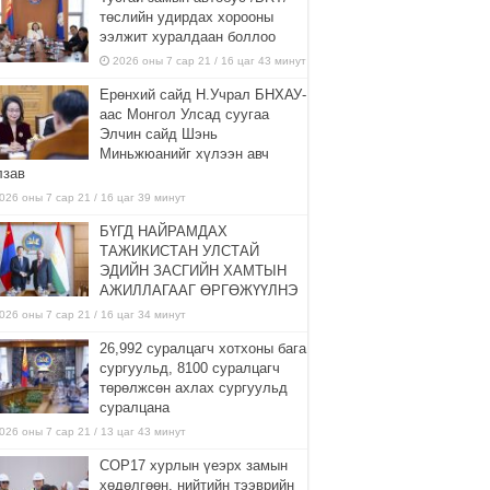
төслийн удирдах хорооны
ээлжит хуралдаан боллоо
2026 оны 7 сар 21 / 16 цаг 43 минут
Ерөнхий сайд Н.Учрал БНХАУ-
аас Монгол Улсад суугаа
Элчин сайд Шэнь
Миньжюанийг хүлээн авч
лзав
026 оны 7 сар 21 / 16 цаг 39 минут
БҮГД НАЙРАМДАХ
ТАЖИКИСТАН УЛСТАЙ
ЭДИЙН ЗАСГИЙН ХАМТЫН
АЖИЛЛАГААГ ӨРГӨЖҮҮЛНЭ
026 оны 7 сар 21 / 16 цаг 34 минут
26,992 суралцагч хотхоны бага
сургуульд, 8100 суралцагч
төрөлжсөн ахлах сургуульд
суралцана
026 оны 7 сар 21 / 13 цаг 43 минут
COP17 хурлын үеэрх замын
хөдөлгөөн, нийтийн тээврийн