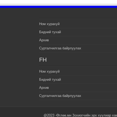
Ном хурахуй
Бидний тухай
Архив
Сурталчилгаа байрлуулах
FH
Ном хурахуй
Бидний тухай
Архив
Сурталчилгаа байрлуулах
@2023 -Өглөө.мн Зохиогчийн эрх хуулиар ха