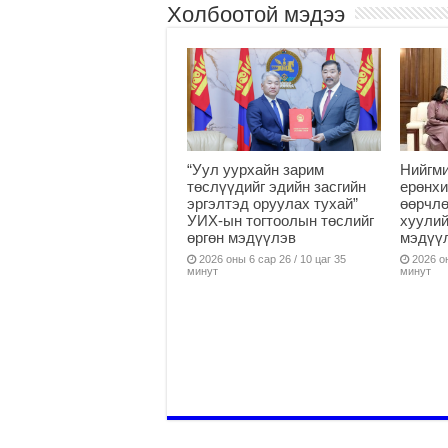
Холбоотой мэдээ
“Уул уурхайн зарим
Нийгми
төслүүдийг эдийн засгийн
ерөнхи
эргэлтэд оруулах тухай”
өөрчлө
УИХ-ын тогтоолын төслийг
хуулий
өргөн мэдүүлэв
мэдүү
2026 оны 6 сар 26 / 10 цаг 35
2026 он
минут
минут