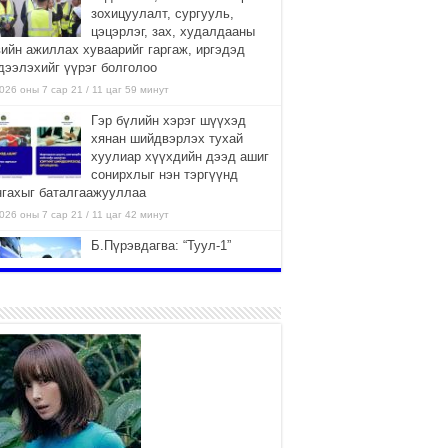
зохицуулалт, сургууль,
цэцэрлэг, зах, худалдааны
вийн ажиллах хуваарийг гаргаж, иргэдэд
дээлэхийг үүрэг болголоо
026 оны 7 сар 21 / 11 цаг 59 минут
Гэр бүлийн хэрэг шүүхэд
хянан шийдвэрлэх тухай
хуулиар хүүхдийн дээд ашиг
сонирхлыг нэн тэргүүнд
нгахыг баталгаажууллаа
026 оны 7 сар 21 / 11 цаг 42 минут
Б.Пүрэвдагва: “Туул-1”
коллекторыг ашиглалтад
оруулж байж бид гэр
хорооллыг барилгажуулна
026 оны 7 сар 21 / 10 цаг 15 минут
НИЙСЛЭЛ, АЙМГИЙН
УДИРДЛАГУУДЫН АЖЛЫГ
ХҮНД СУРТЛЫГ БУУРУУЛЖ,
ИРГЭД, АЖ АХУЙН НЭГЖИЙН
ААГ ХЭРХЭН ХӨНГӨЛСНӨӨР ДҮГНЭНЭ
026 оны 7 сар 21 / 10 цаг 09 минут