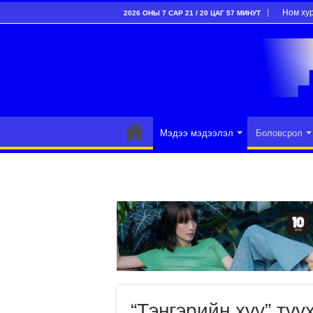
Ном ху
2026 ОНЫ 7 САР 21 / 20 ЦАГ 57 МИНУТ
Мэдээ мэдээлэл
Боловсрол
“Тэнгэрийн хүү” тү