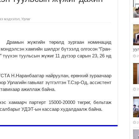
ээ мэдээлэл
,
Урлаг
Драмын жүжгийн төрөлд зургаан номинацид
 мэндэлсэн хамгийн шилдэг бүтээлд олгосон “Гран-
уу
” түүхэн туульсын жүжиг 11 дүгээр сарын 23, 26 нд
2
УСТА Н.Наранбаатар найруулан, ерөнхий зураачаар
ор Урлагийн гавьяат зүтгэлтэн Т.Сэр-Од, ассистент
тавихаар ажиллаж байна.
2
эс хамаарч партерт 15000-20000 төгрөг, бельтаж
Тасалбарыг УДЭТ-ын кассаар худалдаалж байна.
2