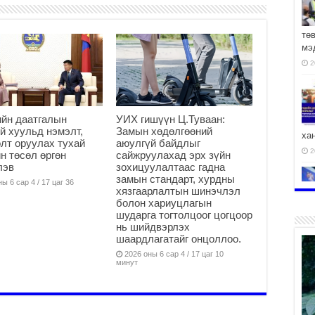
тө
мэ
2
йн даатгалын
УИХ гишүүн Ц.Туваан:
й хуульд нэмэлт,
Замын хөдөлгөөний
ха
лт оруулах тухай
аюулгүй байдлыг
2
н төсөл өргөн
сайжруулахад эрх зүйн
лэв
зохицуулалтаас гадна
замын стандарт, хурдны
ы 6 сар 4 / 17 цаг 36
хязгаарлалтын шинэчлэл
болон хариуцлагын
шударга тогтолцоог цогцоор
нь шийдвэрлэх
2
шаардлагатайг онцоллоо.
2026 оны 6 сар 4 / 17 цаг 10
минут
АЧ
2