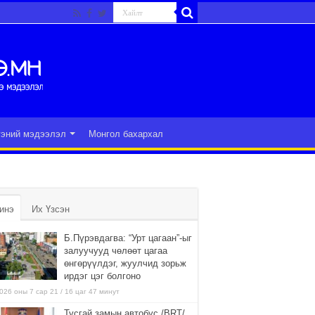
гэний мэдээлэл
Монгол бахархал
инэ
Их Үзсэн
Б.Пүрэвдагва: “Урт цагаан”-ыг
залуучууд чөлөөт цагаа
өнгөрүүлдэг, жуулчид зорьж
ирдэг цэг болгоно
026 оны 7 сар 21 / 16 цаг 47 минут
Тусгай замын автобус /BRT/