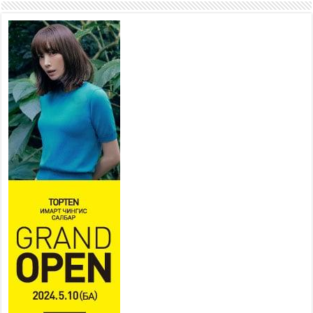
Б.Пүрэвдагва: “Урт цагаан”-ыг
залуучууд чөлөөт цагаа
өнгөрүүлдэг, жуулчид зорьж
ирдэг цэг болгоно
2026 оны 7 сар 21 / 16 цаг 47 минут
Тусгай замын автобус /BRT/ төслийн удирдах
хорооны ээлжит хуралдаан боллоо
2026 оны 7 сар 21 / 16 цаг 43 минут
Ерөнхий сайд Н.Учрал БНХАУ-аас Монгол Улсад
суугаа Элчин сайд Шэнь Миньжюанийг хүлээн
авч уулзав
2026 оны 7 сар 21 / 16 цаг 39 минут
БҮГД НАЙРАМДАХ ТАЖИКИСТАН УЛСТАЙ
ЭДИЙН ЗАСГИЙН ХАМТЫН АЖИЛЛАГААГ
ӨРГӨЖҮҮЛНЭ
2026 оны 7 сар 21 / 16 цаг 34 минут
26,992 суралцагч хотхоны бага сургуульд, 8100
суралцагч төрөлжсөн ахлах сургуульд
суралцана
2026 оны 7 сар 21 / 13 цаг 43 минут