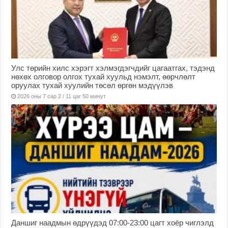
Улс төрийн хилс хэрэгт хэлмэгдэгчдийг цагаатгах, тэдэнд
нөхөх олговор олгох тухай хуульд нэмэлт, өөрчлөлт
оруулах тухай хуулийн төсөл өргөн мэдүүлэв
2026 оны 7 сар 2 / 11 цаг 50 минут
Даншиг наадмын өдрүүдэд 07:00-23:00 цагт хоёр чиглэлд