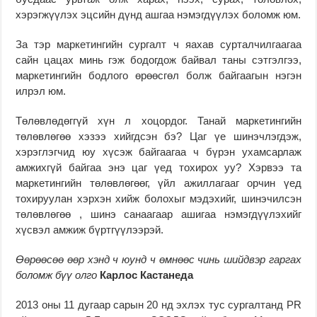
хэрэгжүүлэх эцсийн дүнд ашгаа нэмэгдүүлэх боломж юм.
За тэр маркетингийн сургалт ч яахав сурталчилгаагаа
сайн цацах минь гэж бодогдож байвал таны сэтгэлгээ,
маркетингийн бодлого өрөөсгөл болж байгаагын нэгэн
илрэл юм.
Төлөвлөдөггүй хүн л хоцордог. Танай маркетингийн
төлөвлөгөө хэзээ хийгдсэн бэ? Цаг үе шинэчлэгдэж,
хэрэглэгчид юу хүсэж байгаагаа ч бүрэн ухамсарлаж
амжихгүй байгаа энэ цаг үед тохирох уу? Хэрвээ та
маркетингийн төлөвлөгөөг, үйл ажиллагааг орчин үед
тохируулан хэрхэн хийж болохыг мэдэхийг, шинэчилсэн
төлөвлөгөө , шинэ санаагаар ашигаа нэмэгдүүлэхийг
хүсвэл амжиж бүртгүүлээрэй.
Өөрөөсөө өөр хэнд ч юунд ч өмнөөс чинь шийдвэр гаргах
боломж бүү олго
Карлос Кастанеда
2013 оны 11 дугаар сарын 20 нд эхлэх тус сургалтанд PR