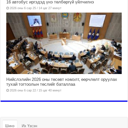
16 автобус иргэдэд үнэ төлбөргүй үйлчилнэ
2026 оны 6 сар 25 / 14 цаг 27 минут
Нийслэлийн 2026 оны төсөвт нэмэлт, өөрчлөлт оруулах
тухай тогтоолын төслийг баталлаа
2026 оны 6 сар 22 / 15 цаг 40 минут
Шинэ
Их Үзсэн