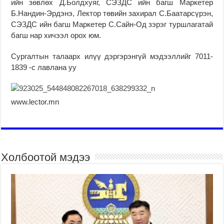
ийн зөвлөх Д.Болдхуяг, СЭЗДС ийн багш Маркетер
Б.Нандин-Эрдэнэ, Лектор төвийн захирал С.Баатарсүрэн,
СЭЗДС ийн багш Маркетер С.Сайн-Од зэрэг туршлагатай
багш нар хичээл орох юм.
Сургалтын талаарх илүү дэргэрэнгүй мэдээллийг 7011-
1839 -с лавлана уу
www.lector.mn
Холбоотой мэдээ