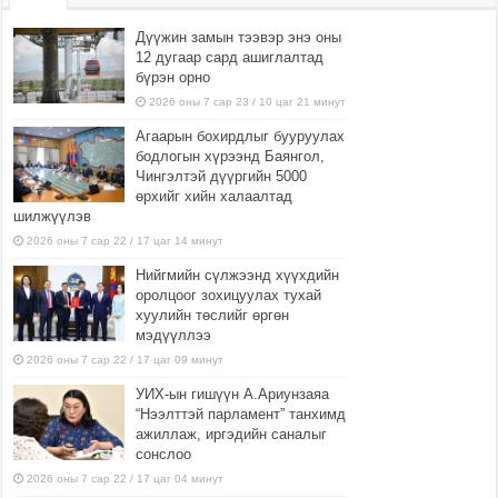
Дүүжин замын тээвэр энэ оны
12 дугаар сард ашиглалтад
бүрэн орно
2026 оны 7 сар 23 / 10 цаг 21 минут
Агаарын бохирдлыг бууруулах
бодлогын хүрээнд Баянгол,
Чингэлтэй дүүргийн 5000
өрхийг хийн халаалтад
шилжүүлэв
2026 оны 7 сар 22 / 17 цаг 14 минут
Нийгмийн сүлжээнд хүүхдийн
оролцоог зохицуулах тухай
хуулийн төслийг өргөн
мэдүүллээ
2026 оны 7 сар 22 / 17 цаг 09 минут
УИХ-ын гишүүн А.Ариунзаяа
“Нээлттэй парламент” танхимд
ажиллаж, иргэдийн саналыг
сонслоо
2026 оны 7 сар 22 / 17 цаг 04 минут