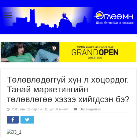
Төлөвлөдөггүй хүн л хоцордог.
Танай маркетингийн
төлөвлөгөө хэзээ хийгдсэн бэ?
2013 оны 11 сар 19 / 11 цаг 58 минут
Uncategorized