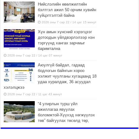
Нийслэлийн өвөлжилтийн
бэлтгэл ажил 50 орчим хувийн
гүйцэтгэлтэй байна
2026 оны 7 сар 22 / 14 цаг 15 минут
Хүн амын хүнсний хэрэгцээг
дотоодын үйлдвэрлэлээр нэн
тэргүүнд хангах зарчмыг
баримтална
2026 оны 7 сар 22 / 14 цаг 07 минут
Аюулгүй байдал, гадаад
бодлогын байнгын хороо
ээлжит чуулганы хугацаанд 18
удаа хуралдаж, 36 асуудал
хэлэлцжээ
2026 оны 7 сар 22 / 11 цаг 43 минут
“4 улирлын турш үйл
ажиллагаа явуулах
боломжтой-Хүүхэд хөгжүүлэх
төв” байгуулах төсөлд төр,
хувийн хэвшлийн түншлэлийн хүрээнд хамтран
ажиллахыг урьж байна
2026 оны 7 сар 22 / 9 цаг 28 минут