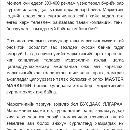
Монгол хүн өдөрт 300-400 реклам үзэж төрөл бүрийн зар
сурталчилгаанд цаг тутамд дарагдсаар байна. Маркетинг
гэдгийг ердөө зар сурталчилгаа сайн хийх явдал гэж
өнгөц харж төлөвлөж байгаагаас танай компанийн, таны
борлуулалт нэмэгдэхгүй байгаа юм биш биз?
Энэ олон рекламны хажуугаар таны маркетинг амжилттай
оновчтой, зорилтот зах зээлдээ хүрсэн байна гэдэг
амаргүй. Гэхдээ орчин үеийн маркетингийн арга хэрэгсэл,
чиг хандлагын талаарх мэдээллийг ажлын цагаа
цалгардуулахгүйгээр ажиллангаа олж авч хэрэглэх,
маркетингийнхаа төлөвлөгөөг шинэчлэн гаргах, хамтран
ажилладаг цаг хүрээгээ тэлэх боломжийг олгох
MASTER
MARKETER
богино хугацааны хөтөлбөрт маркетингийн
сургалт эхлэх гэж байна.
Маркетингийн тэргүүн зорилго бол БУСДААС ЯЛГАРАХ.
Мэргэжлийн маркетер, туршлагатай багш, зөвлөхүүдээр
хичээлээ заалгаж өөрийн компанидаа тохирсон тусгай
зөвөлгөө авч болох энэхүү сургалтанд хамрагдах нь
бусдаас урьтаж олж харах, нээх, сурах, төлөвлөх,