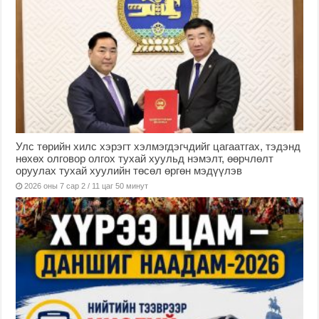
Улс төрийн хилс хэрэгт хэлмэгдэгчдийг цагаатгах, тэдэнд
нөхөх олговор олгох тухай хуульд нэмэлт, өөрчлөлт
оруулах тухай хуулийн төсөл өргөн мэдүүлэв
2026 оны 7 сар 2 / 11 цаг 50 минут