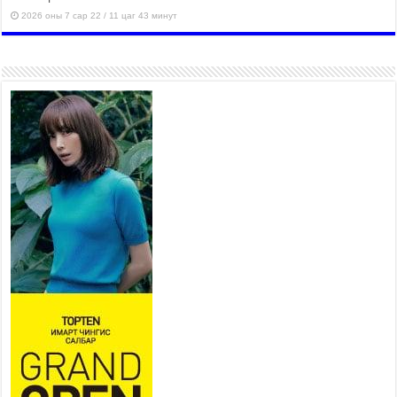
2026 оны 7 сар 22 / 11 цаг 43 минут
“4 улирлын турш үйл
ажиллагаа явуулах
боломжтой-Хүүхэд хөгжүүлэх
төв” байгуулах төсөлд төр,
хувийн хэвшлийн түншлэлийн хүрээнд хамтран
ажиллахыг урьж байна
2026 оны 7 сар 22 / 9 цаг 28 минут
Б.Пүрэвдагва: “Урт цагаан”-ыг
залуучууд чөлөөт цагаа
өнгөрүүлдэг, жуулчид зорьж
ирдэг цэг болгоно
2026 оны 7 сар 21 / 16 цаг 47 минут
Тусгай замын автобус /BRT/ төслийн удирдах
хорооны ээлжит хуралдаан боллоо
2026 оны 7 сар 21 / 16 цаг 43 минут
Ерөнхий сайд Н.Учрал БНХАУ-аас Монгол Улсад
суугаа Элчин сайд Шэнь Миньжюанийг хүлээн
авч уулзав
2026 оны 7 сар 21 / 16 цаг 39 минут