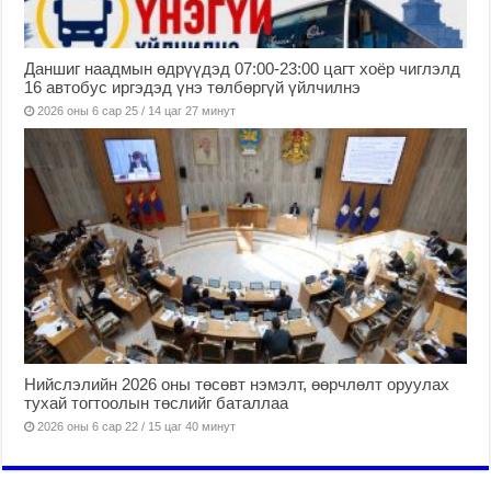
Даншиг наадмын өдрүүдэд 07:00-23:00 цагт хоёр чиглэлд
16 автобус иргэдэд үнэ төлбөргүй үйлчилнэ
2026 оны 6 сар 25 / 14 цаг 27 минут
Нийслэлийн 2026 оны төсөвт нэмэлт, өөрчлөлт оруулах
тухай тогтоолын төслийг баталлаа
2026 оны 6 сар 22 / 15 цаг 40 минут