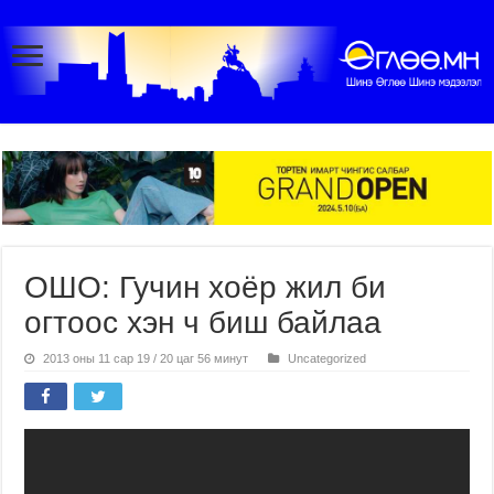
ОШО: Гучин хоёр жил би
огтоос хэн ч биш байлаа
2013 оны 11 сар 19 / 20 цаг 56 минут
Uncategorized