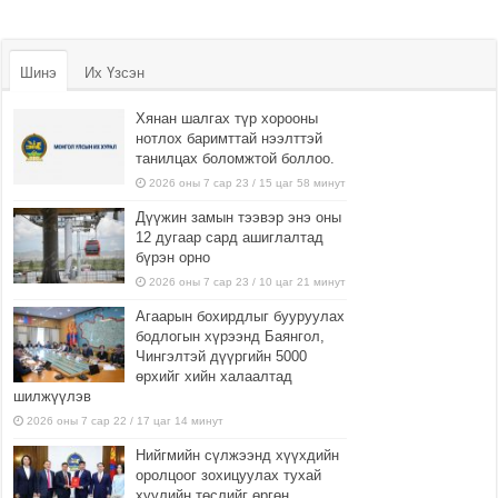
Шинэ
Их Үзсэн
Хянан шалгах түр хорооны
нотлох баримттай нээлттэй
танилцах боломжтой боллоо.
2026 оны 7 сар 23 / 15 цаг 58 минут
Дүүжин замын тээвэр энэ оны
12 дугаар сард ашиглалтад
бүрэн орно
2026 оны 7 сар 23 / 10 цаг 21 минут
Агаарын бохирдлыг бууруулах
бодлогын хүрээнд Баянгол,
Чингэлтэй дүүргийн 5000
өрхийг хийн халаалтад
шилжүүлэв
2026 оны 7 сар 22 / 17 цаг 14 минут
Нийгмийн сүлжээнд хүүхдийн
оролцоог зохицуулах тухай
хуулийн төслийг өргөн