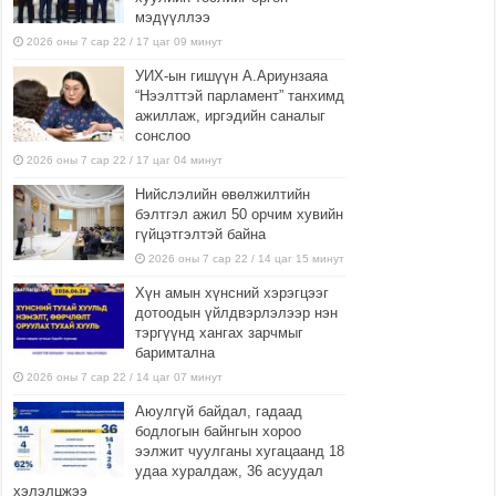
мэдүүллээ
2026 оны 7 сар 22 / 17 цаг 09 минут
УИХ-ын гишүүн А.Ариунзаяа
“Нээлттэй парламент” танхимд
ажиллаж, иргэдийн саналыг
сонслоо
2026 оны 7 сар 22 / 17 цаг 04 минут
Нийслэлийн өвөлжилтийн
бэлтгэл ажил 50 орчим хувийн
гүйцэтгэлтэй байна
2026 оны 7 сар 22 / 14 цаг 15 минут
Хүн амын хүнсний хэрэгцээг
дотоодын үйлдвэрлэлээр нэн
тэргүүнд хангах зарчмыг
баримтална
2026 оны 7 сар 22 / 14 цаг 07 минут
Аюулгүй байдал, гадаад
бодлогын байнгын хороо
ээлжит чуулганы хугацаанд 18
удаа хуралдаж, 36 асуудал
хэлэлцжээ