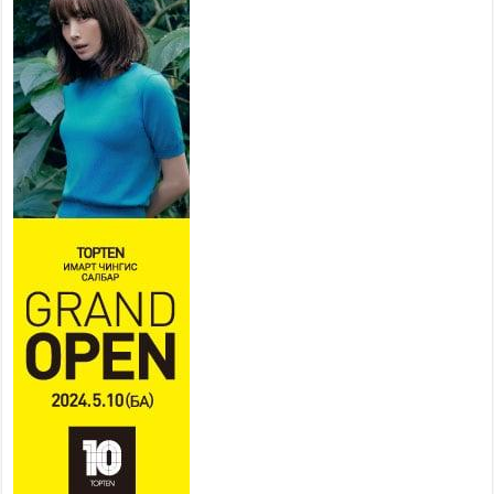
төрөлжсөн ахлах сургуульд
суралцана
2026 оны 7 сар 21 / 13 цаг 43 минут
COP17 хурлын үеэрх замын
хөдөлгөөн, нийтийн тээврийн
зохицуулалт, сургууль,
цэцэрлэг, зах, худалдааны
төвийн ажиллах хуваарийг гаргаж, иргэдэд
мэдээлэхийг үүрэг болголоо
2026 оны 7 сар 21 / 11 цаг 59 минут
Гэр бүлийн хэрэг шүүхэд хянан шийдвэрлэх
тухай хуулиар хүүхдийн дээд ашиг сонирхлыг
нэн тэргүүнд хангахыг баталгаажууллаа
2026 оны 7 сар 21 / 11 цаг 42 минут
Б.Пүрэвдагва: “Туул-1” коллекторыг ашиглалтад
оруулж байж бид гэр хорооллыг барилгажуулна
2026 оны 7 сар 21 / 10 цаг 15 минут
НИЙСЛЭЛ, АЙМГИЙН УДИРДЛАГУУДЫН
АЖЛЫГ ХҮНД СУРТЛЫГ БУУРУУЛЖ, ИРГЭД,
АЖ АХУЙН НЭГЖИЙН АЧААГ ХЭРХЭН
ХӨНГӨЛСНӨӨР ДҮГНЭНЭ