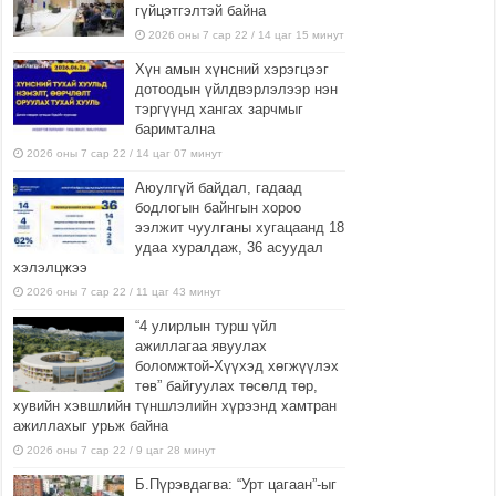
гүйцэтгэлтэй байна
2026 оны 7 сар 22 / 14 цаг 15 минут
Хүн амын хүнсний хэрэгцээг
дотоодын үйлдвэрлэлээр нэн
тэргүүнд хангах зарчмыг
баримтална
2026 оны 7 сар 22 / 14 цаг 07 минут
Аюулгүй байдал, гадаад
бодлогын байнгын хороо
ээлжит чуулганы хугацаанд 18
удаа хуралдаж, 36 асуудал
хэлэлцжээ
2026 оны 7 сар 22 / 11 цаг 43 минут
“4 улирлын турш үйл
ажиллагаа явуулах
боломжтой-Хүүхэд хөгжүүлэх
төв” байгуулах төсөлд төр,
хувийн хэвшлийн түншлэлийн хүрээнд хамтран
ажиллахыг урьж байна
2026 оны 7 сар 22 / 9 цаг 28 минут
Б.Пүрэвдагва: “Урт цагаан”-ыг