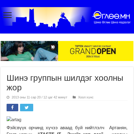
Шинэ группын шилдэг хоолны
жор
2013 оны 11 сар 20 / 12 цаг 42 минут
Хоол хүнс
Фэйсвүүк орчинд хүчээ аваад буй нийтлэлч Артанян,