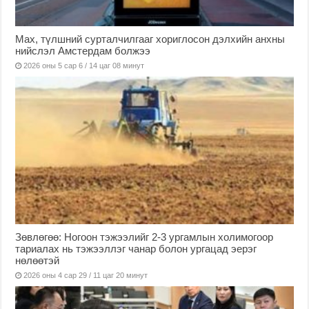
Мах, түлшний сурталчилгааг хориглосон дэлхийн анхны
нийслэл Амстердам болжээ
2026 оны 5 сар 6 / 14 цаг 08 минут
Зөвлөгөө: Ногоон тэжээлийг 2-3 ургамлын холимогоор
тариалах нь тэжээллэг чанар болон ургацад эерэг
нөлөөтэй
2026 оны 4 сар 29 / 11 цаг 20 минут