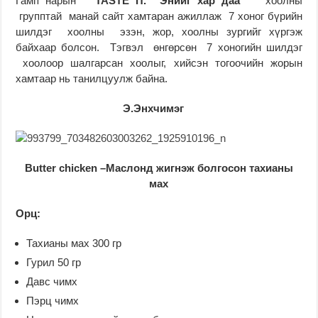
Гамп нарын
“TASTE IT. Энийг хар даа”
хоолны
групптай манай сайт хамтаран ажиллаж 7 хоног бүрийн
шилдэг хоолны эзэн, жор, хоолны зургийг хүргэж
байхаар болсон. Тэгвэл өнгөрсөн 7 хоногийн шилдэг
хоолоор шалгарсан хоолыг, хийсэн тогоочийн жорын
хамтаар нь танилцуулж байна.
Э.Энхчимэг
Butter chicken –Маслонд жигнэж болгосон тахианы
мах
Орц:
Тахианы мах 300 гр
Гурил 50 гр
Давс чимх
Пэрц чимх