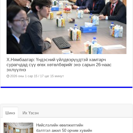
Х.Нямбаатар: Үндэсний үйлдвэрүүдтэй хамтарч
сурагчдад сүү өгөх хөтөлбөрийг энэ сарын 26-наас
эхлүүлнэ
2026 оны 1 сар 15 / 17 цаг 15 минут
Шинэ
Их Үзсэн
Нийслэлийн өвөлжилтийн
бэлтгэл ажил 50 орчим хувийн