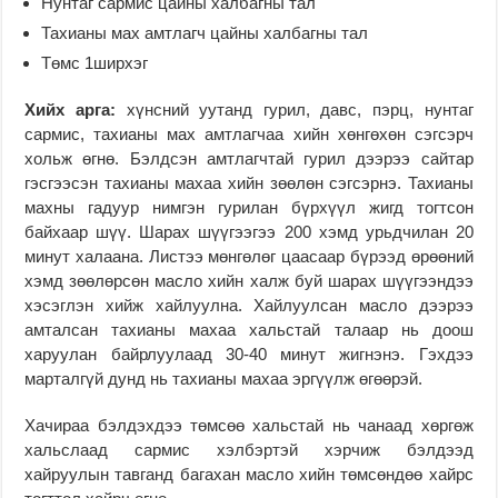
Нунтаг сармис цайны халбагны тал
Тахианы мах амтлагч цайны халбагны тал
Төмс 1ширхэг
Хийх арга:
хүнсний уутанд гурил, давс, пэрц, нунтаг
сармис, тахианы мах амтлагчаа хийн хөнгөхөн сэгсэрч
хольж өгнө. Бэлдсэн амтлагчтай гурил дээрээ сайтар
гэсгээсэн тахианы махаа хийн зөөлөн сэгсэрнэ. Тахианы
махны гадуур нимгэн гурилан бүрхүүл жигд тогтсон
байхаар шүү. Шарах шүүгээгээ 200 хэмд урьдчилан 20
минут халаана. Листээ мөнгөлөг цаасаар бүрээд өрөөний
хэмд зөөлөрсөн масло хийн халж буй шарах шүүгээндээ
хэсэглэн хийж хайлуулна. Хайлуулсан масло дээрээ
амталсан тахианы махаа хальстай талаар нь доош
харуулан байрлуулаад 30-40 минут жигнэнэ. Гэхдээ
марталгүй дунд нь тахианы махаа эргүүлж өгөөрэй.
Хачираа бэлдэхдээ төмсөө хальстай нь чанаад хөргөж
хальслаад сармис хэлбэртэй хэрчиж бэлдээд
хайруулын тавганд багахан масло хийн төмсөндөө хайрс