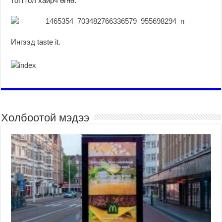
тогттол хайрч өгнө.
Ингээд taste it.
Холбоотой мэдээ