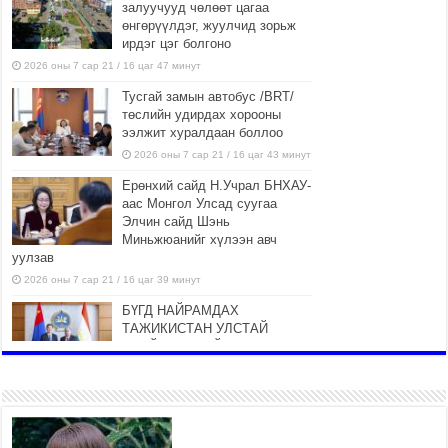
залуучууд чөлөөт цагаа
өнгөрүүлдэг, жуулчид зорьж
ирдэг цэг болгоно
2026 оны 7 сар 21 / 16 цаг 47 минут
Тусгай замын автобус /BRT/
төслийн удирдах хорооны
ээлжит хуралдаан боллоо
2026 оны 7 сар 21 / 16 цаг 43 минут
Ерөнхий сайд Н.Учрал БНХАУ-
аас Монгол Улсад суугаа
Элчин сайд Шэнь
Миньжюанийг хүлээн авч
уулзав
2026 оны 7 сар 21 / 16 цаг 39 минут
БҮГД НАЙРАМДАХ
ТАЖИКИСТАН УЛСТАЙ
ЭДИЙН ЗАСГИЙН ХАМТЫН
АЖИЛЛАГААГ ӨРГӨЖҮҮЛНЭ
2026 оны 7 сар 21 / 16 цаг 34 минут
26,992 суралцагч хотхоны бага
сургуульд, 8100 суралцагч