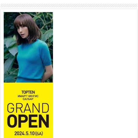
газрын хуралдаанд
танилцуулж, шийдвэрлүүлнэ
2026 оны 8 сар 6 / 16 цаг 34 минут
УИХ-ын дарга С.Бямбацогт
төрийг төлөөлөн Сутай
хайрхны тэнгэрийг тахих
төрийн тахилгад оролцлоо
2026 оны 8 сар 6 / 16 цаг 30 минут
Байнгын хорооны дарга Г.Тэмүүлэн тэргүүтэй
УИХ-ын гишүүд БНСУ-ын Үндэсний Ассамблейн
гишүүдийг хүлээн авч уулзав
2026 оны 8 сар 6 / 16 цаг 24 минут
“Туул усан цогцолбор” төслийн нэгдүгээр шатны
ТЭЗҮ-ийг боловсруулах ажил 90 хувийн
гүйцэтгэлтэй байна
2026 оны 8 сар 6 / 14 цаг 14 минут
Татварын өрийг барагдуулахдаа орлогын 30
хувийг татвар төлөгчид үлдээхээр хуульчилж,
татварын тайлангаа залруулах хугацааг хоёр
жил болгон сунгажээ
2026 оны 8 сар 6 / 14 цаг 10 минут