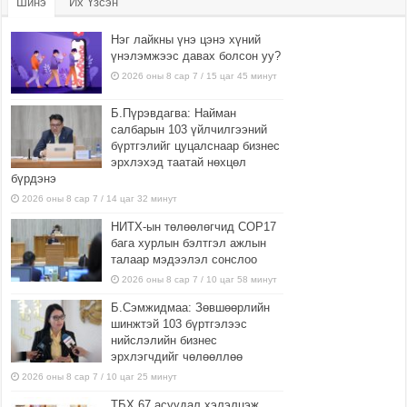
Шинэ
Их Үзсэн
Нэг лайкны үнэ цэнэ хүний
үнэлэмжээс давах болсон уу?
2026 оны 8 сар 7 / 15 цаг 45 минут
Б.Пүрэвдагва: Найман
салбарын 103 үйлчилгээний
бүртгэлийг цуцалснаар бизнес
эрхлэхэд таатай нөхцөл
бүрдэнэ
2026 оны 8 сар 7 / 14 цаг 32 минут
НИТХ-ын төлөөлөгчид COP17
бага хурлын бэлтгэл ажлын
талаар мэдээлэл сонслоо
2026 оны 8 сар 7 / 10 цаг 58 минут
Б.Сэмжидмаа: Зөвшөөрлийн
шинжтэй 103 бүртгэлээс
нийслэлийн бизнес
эрхлэгчдийг чөлөөллөө
2026 оны 8 сар 7 / 10 цаг 25 минут
ТБХ 67 асуудал хэлэлцэж,