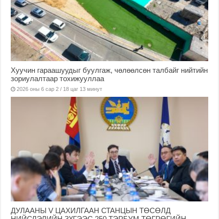
Хуучин гараашуудыг буулгаж, чөлөөлсөн талбайг нийтийн
зориулалтаар тохижууллаа
2026 оны 6 сар 2 / 18 цаг 13 минут
ДУЛААНЫ V ЦАХИЛГААН СТАНЦЫН ТӨСӨЛД
НИЙСЛЭЛИЙН ЗҮГЭЭС 250 ТЭРБУМ ТӨГРӨГИЙН