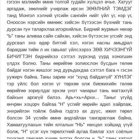
гэгээн мэлмийн өмнө толгой гудайн хүлцэл өчье. Хатууг
аргадаж, зөөлнийг учирлаж ирсэн ЗӨӨЛНИЙ ТЭМДЭГ
танд Монгол хэлний үгсийн сангийн нийт үйл үг, нэр үг,
Оноосон нэрсийн өмнөөс хийсэн бүтээсэн бүхнийг тань
дурсан гүн талархлаа илэрхийлье. Бидний журмын нөхөр
“Ь” таны аливаа сайн сайхан, хийсэн бүтээсэн үгсийг энд
дурсвал энэ өдөр битгий хэл, нэгэн насны амьдрал
барагдам тийм л их гавьяат үйлсээрээ ЗӨВ ХИЧЭЭНГҮЙ
БИЧИГТЭН биднийхээ сэтгэл зүрхэнд үүрд хоногшин
үлдэх болно. Таны өөрийгөө золиослон бусдын төлөө
байдаг нэгэн жишээг энд дурьдахдаа сэтгэл бага ч гэсэн
уужирч байна. Таны зарим нэг “хүнд байдаггүй” ХҮНЛЭГ
тэр үйлс бол нэгэн үг төрхөө олж биежихийн төлөө
өөрийгөө зориулдаг эрхэм үнэт чанарыг тань магтахгүй
байхын аргагүй билээ. Арь+хь=Архи… Таныг үгүйд
өнчрөн хоцорч байгаа “Н” үсгийг өөрийн адил хайрлаж,
энхрийлэн тойлж байна гэдгээ ах дүүс, ижил төрөл
болсон 34 үсгийн өмнө андгайлан тангараглаж байна.
Хамаатуулахын тийн ялгалын “НЬ” нөхцөл хойшид үгүй
болж, “Н” үсэг хүн төрөлхтний аугаа баялаг хэл соёлын
түүхэнд ганцаар хүчин зүтгэх болсон ч, “Ь” таны хатууг