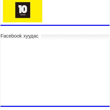
Нэгдүгээр хорооллын арын замыг наймдугаар
сарын 6-ны 23:00 цагаас түр хааж, борооны ус
зайлуулах шугамын хөндлөн сэтэлгээ хийнэ
2026 оны 8 сар 6 / 11 цаг 40 минут
Өвөлжилтийн бэлтгэл ажлын хүрээнд Шадар
сайд Н.Номтойбаяр Дорноговь аймагт ажиллав
Facebook хуудас
2026 оны 8 сар 6 / 9 цаг 25 минут
Өвөлжилтийн бэлтгэл ажлын хүрээнд Шадар
сайд Н.Номтойбаяр Дорнод аймагт ажиллав
2026 оны 8 сар 5 / 18 цаг 19 минут
Бүх шатанд хэмнэлтийн горимд шилжиж, найр
наадам, зөвлөгөөн, гадаад томилолтыг
хориглолоо
2026 оны 8 сар 5 / 16 цаг 27 минут
УИХ-ын дарга С.Бямбацогт Зүүн Азийн
эрэгтэйчүүдийн волейболын аварга
шалгаруулах тэмцээнийг нээж, баг тамирчдад
амжилт хүслээ
2026 оны 8 сар 5 / 16 цаг 22 минут