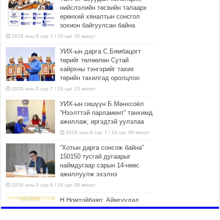
нийслэлийн төсвийн талаарх
ерөнхий хяналтын сонсгол
зохион байгуулсан байна
2026 оны 8 сар 7 / 10 цаг 20 минут
УИХ-ын дарга С.Бямбацогт
төрийг төлөөлөн Сутай
хайрхны тэнгэрийг тахих
төрийн тахилгад оролцлоо
2026 оны 8 сар 7 / 10 цаг 15 минут
УИХ-ын гишүүн Б.Мөнхсоёл
“Нээлттэй парламент” танхимд
ажиллаж, иргэдтэй уулзлаа
2026 оны 8 сар 7 / 10 цаг 08 минут
“Хотын дарга сонсож байна”
150150 тусгай дугаарыг
наймдугаар сарын 14-нөөс
ажиллуулж эхэлнэ
2026 оны 8 сар 6 / 16 цаг 38 минут
Н.Номтойбаяр: Аймгуудад
тулгамдаж буй асуудлуудыг
долоо хоног бүр Засгийн