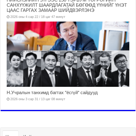
САНХҮҮЖИЛТ ШААРДЛАГАТАЙ БӨГӨӨД ҮҮНИЙГ ҮНЭТ
ЦААС ГАРГАХ ЗАМААР ШИЙДВЭРЛЭНЭ
2026 оны 4 сар 22 / 18 цаг 47 минут
Н.Учралын танхимд багтах “ёсгүй“ сайдууд
2026 оны 3 сар 31 / 13 цаг 08 минут