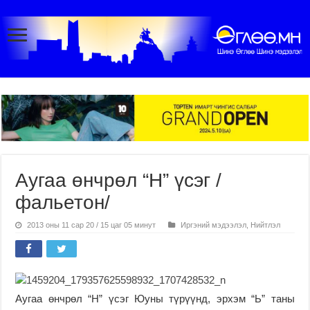
Аугаа өнчрөл “Н” үсэг /
фальетон/
2013 оны 11 сар 20 / 15 цаг 05 минут
Иргэний мэдээлэл
,
Нийтлэл
Аугаа өнчрөл “Н” үсэг Юуны түрүүнд, эрхэм “Ь” таны