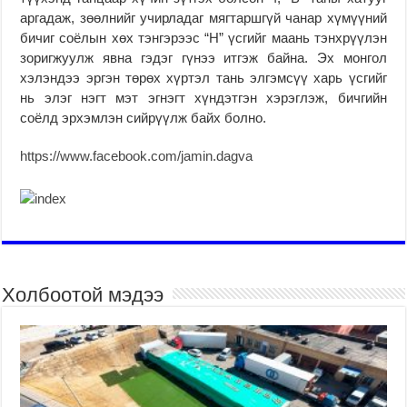
аргадаж, зөөлнийг учирладаг мягтаршгүй чанар хүмүүний
бичиг соёлын хөх тэнгэрээс “Н” үсгийг маань тэнхрүүлэн
зоригжуулж явна гэдэг гүнээ итгэж байна. Эх монгол
хэлэндээ эргэн төрөх хүртэл тань элгэмсүү харь үсгийг
нь элэг нэгт мэт эгнэгт хүндэтгэн хэрэглэж, бичгийн
соёлд эрхэмлэн сийрүүлж байх болно.
https://www.facebook.com/jamin.dagva
Холбоотой мэдээ