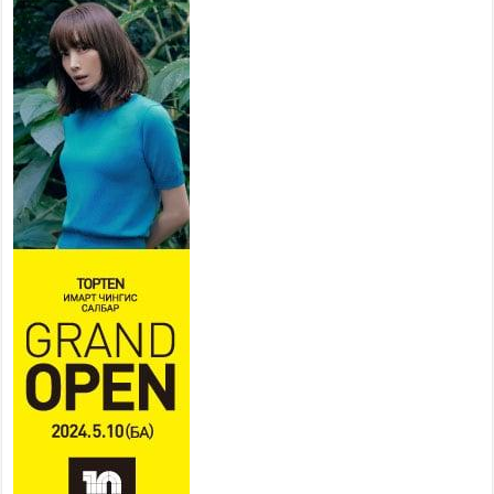
2026 оны 7 сар 21 / 11 цаг 42 минут
Б.Пүрэвдагва: “Туул-1”
коллекторыг ашиглалтад
оруулж байж бид гэр
хорооллыг барилгажуулна
2026 оны 7 сар 21 / 10 цаг 15 минут
НИЙСЛЭЛ, АЙМГИЙН
УДИРДЛАГУУДЫН АЖЛЫГ
ХҮНД СУРТЛЫГ БУУРУУЛЖ,
ИРГЭД, АЖ АХУЙН НЭГЖИЙН
АЧААГ ХЭРХЭН ХӨНГӨЛСНӨӨР ДҮГНЭНЭ
2026 оны 7 сар 21 / 10 цаг 09 минут
Байнгын хорооны дарга М.Мандхай Цөлжилттэй
тэмцэх тухай НҮБ-ын конвенцын талуудын 17
дугаар бага хурал (СОР17)-ын бэлтгэл ажлын
явцтай танилцлаа
2026 оны 7 сар 21 / 10 цаг 03 минут
Б.Пүрэвдагва: Бүтээн байгуулалтын аливаа
ажил инженерийн хангамжийн байгууллагуудын
уялдаа холбоогүйгээс саатах ёсгүй