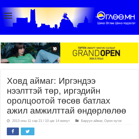
Ховд аймаг: Иргэндээ
нээлттэй төр, иргэдийн
оролцоотой төсөв батлах
ажил амжилттай өндөрлөлөө
2013 оны 11 сар 21 / 10 цаг 14 минут
Баруун аймаг
,
Орон нутаг