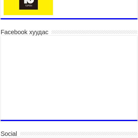
2026 оны 7 сар 20 / 17 цаг 21 минут
“Сэлбэ 20 минутын хот” төслийн анхны 12
давхар барилгын үндсэн карказ, цутгалтын ажил
дууслаа
2026 оны 7 сар 20 / 17 цаг 17 минут
Facebook хуудас
Мопед, скүүтер, тэдгээртэй адилтгах үзүүлэлт
бүхий тээврийн хэрэгсэлтэй холбоотой
нийслэлийн засаг дарга захирамж гаргалаа
2026 оны 7 сар 20 / 17 цаг 11 минут
Төв цэвэрлэх байгууламжид хоногт дунджаар 3
тонн хатуу хог хаягдал ирж байна
2026 оны 7 сар 20 / 12 цаг 06 минут
“Эхийн алдар” одонгийн шаардлагыг
хөнгөрүүллээ
2026 оны 7 сар 20 / 11 цаг 51 минут
“Жил бүрийн өвөл, жил бүрийн ижил асуудал”
2026 оны 7 сар 20 / 11 цаг 16 минут
Б.Пүрэвдагва: Нийслэлд хийх бүх замыг ус
зайлуулах хоолойтой, явган хүний болон дугуйн
Social
замтай байлгах стандарт мөрдөнө