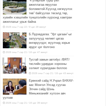
“4 улирлын турш үйл
ажиллагаа явуулах
боломжтой-Хүүхэд хөгжүүлэх
төв” байгуулах төсөлд төр,
хувийн хэвшлийн түншлэлийн хүрээнд хамтран
ажиллахыг урьж байна
2026 оны 7 сар 22 / 9 цаг 28 минут
Б.Пүрэвдагва: “Урт цагаан”-ыг
залуучууд чөлөөт цагаа
өнгөрүүлдэг, жуулчид зорьж
ирдэг цэг болгоно
2026 оны 7 сар 21 / 16 цаг 47 минут
Тусгай замын автобус /BRT/
төслийн удирдах хорооны
ээлжит хуралдаан боллоо
2026 оны 7 сар 21 / 16 цаг 43 минут
Ерөнхий сайд Н.Учрал БНХАУ-
аас Монгол Улсад суугаа
Элчин сайд Шэнь
Миньжюанийг хүлээн авч
уулзав
2026 оны 7 сар 21 / 16 цаг 39 минут