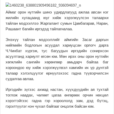
Аймаг орон нутгийн шинэ удирдлагууд ажлаа авсан нэг
жилийн хугацаанд юуг хийж хэрэгжүүлсэн талаархи
тайлан мэдээллээ Жаргалант сумын Цамбагарав, Наран,
Рашаант багийн иргэдэд тайлагналаа.
Энэхүү тайлан мэдээллийг аймгийн Засаг даргын
нийгмийн бодлогын асуудал хариуцсан орлогч дарга
Ч.Чинбат хүргэж, тус багуудын иргэдийн сонирхсон
асуултанд хариулт өгсөн юм. Мөн ирэх оны орон нутгийн
хөгжлийн сангийн хөрөнгөөр амьдарч байгаа баг
хороондоо юу хийж хэрэгжүүлвэл хамгийн их үр дүнтэй
талаар хэлэлцүүлэг өрнүүлэхээс гадна түүвэрчилсэн
судалгаа авлаа.
Иргэдийн зүгээс ахмад настан, хүүхдүүдийн ая тухтай
тоглож наадах, чөлөөт цагаа өнгөрөөх орчин нөхцөл
хэрэгтэйгээс гадна гэр хороололд зам, дэд бүтэц,
гэрэлтүүлэг нэн чухал байгааг онцолж байсан юм.