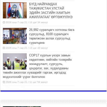
БҮГД НАЙРАМДАХ
ТАЖИКИСТАН УЛСТАЙ
ЭДИЙН ЗАСГИЙН ХАМТЫН
АЖИЛЛАГААГ ӨРГӨЖҮҮЛНЭ
2026 оны 7 сар 21 / 16 цаг 34 минут
26,992 суралцагч хотхоны бага
сургуульд, 8100 суралцагч
төрөлжсөн ахлах сургуульд
суралцана
2026 оны 7 сар 21 / 13 цаг 43 минут
COP17 хурлын үеэрх замын
хөдөлгөөн, нийтийн тээврийн
зохицуулалт, сургууль,
цэцэрлэг, зах, худалдааны
төвийн ажиллах хуваарийг гаргаж, иргэдэд
мэдээлэхийг үүрэг болголоо
2026 оны 7 сар 21 / 11 цаг 59 минут
Гэр бүлийн хэрэг шүүхэд
хянан шийдвэрлэх тухай
хуулиар хүүхдийн дээд ашиг
сонирхлыг нэн тэргүүнд
хангахыг баталгаажууллаа