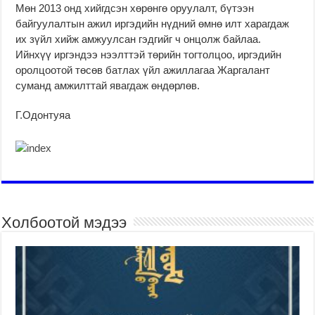
Мөн 2013 онд хийгдсэн хөрөнгө оруулалт, бүтээн
байгуулалтын ажил иргэдийн нүдний өмнө илт харагдаж
их зүйл хийж амжуулсан гэдгийг ч онцолж байлаа.
Ийнхүү иргэндээ нээлттэй төрийн тогтолцоо, иргэдийн
оролцоотой төсөв батлах үйл ажиллагаа Жаргалант
суманд амжилттай явагдаж өндөрлөв.
Г.Одонтуяа
Холбоотой мэдээ