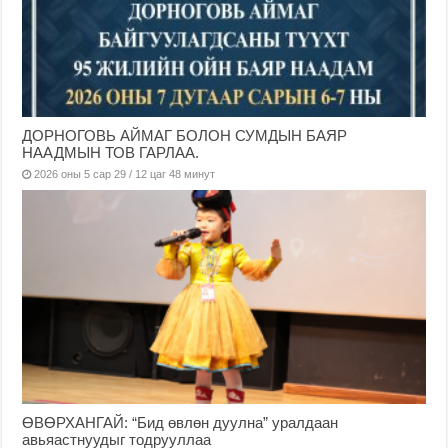
ДОРНОГОВЬ АЙМАГ БОЛОН СУМДЫН БАЯР
НААДМЫН ТОВ ГАРЛАА.
2026 оны 5 сар 29 / 12 цаг 48 минут
ӨВӨРХАНГАЙ: “Бид өвлөн дуулна” уралдаан
авьяастнуудыг тодрууллаа