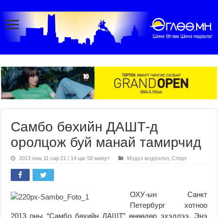
Самбо бөхийн ДАШТ-д
оролцож буй манай тамирчид
2013 оны 11 сар 21 / 14 цаг 58 минут
Мэдээ мэдээлэл
,
Спорт
ОХУ-ын Санкт
Петербург хотноо
2013 оны “Самбо бөхийн ДАШТ” өнөөдөр эхэллээ. Энэ