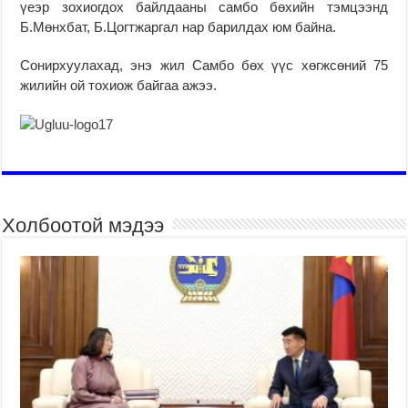
үеэр зохиогдох байлдааны самбо бөхийн тэмцээнд
Б.Мөнхбат, Б.Цогтжаргал нар барилдах юм байна.
Сонирхуулахад, энэ жил Самбо бөх үүс хөгжсөний 75
жилийн ой тохиож байгаа ажээ.
Холбоотой мэдээ