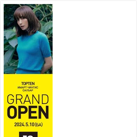
Наадмын амралтын өдрүүдэд
нийслэлийн эрүүл мэндийн
байгууллагууд дараах
хуваарийн дагуу ажиллана
2026 оны 7 сар 15 / 11 цаг 18 минут
Үндэсний их баяр наадам
эхэллээ
2026 оны 7 сар 15 / 11 цаг 14 минут
Үер усны аюулаас сэргийлж, нийслэлийн Онцгой
байдлын газрын 162 алба хаагч үүрэг гүйцэтгэж
байна
2026 оны 7 сар 15 / 11 цаг 07 минут
Үндэсний их сурын харваанд 850 харваач цэц
мэргэнээ сорьж байна
2026 оны 7 сар 15 / 11 цаг 03 минут
Төв цэнгэлдэхийн эргэн тойронд
2026 оны 7 сар 15 / 10 цаг 58 минут
Үндэсний их баяр наадмын шагайн харваа
насанд хүрэгчдийн багийн харваагаар