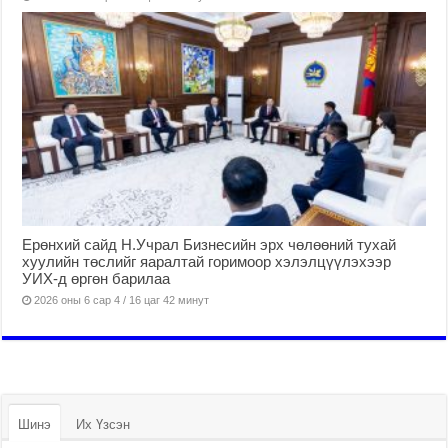
Ерөнхий сайд Н.Учрал Бизнесийн эрх чөлөөний тухай
хуулийн төслийг яаралтай горимоор хэлэлцүүлэхээр
УИХ-д өргөн барилаа
2026 оны 6 сар 4 / 16 цаг 42 минут
Шинэ
Их Үзсэн