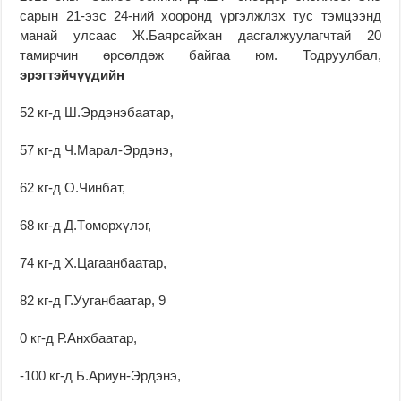
сарын 21-ээс 24-ний хооронд үргэлжлэх тус тэмцээнд
манай улсаас Ж.Баярсайхан дасгалжуулагчтай 20
тамирчин өрсөлдөж байгаа юм. Тодруулбал,
эрэгтэйчүүдийн
52 кг-д Ш.Эрдэнэбаатар,
57 кг-д Ч.Марал-Эрдэнэ,
62 кг-д О.Чинбат,
68 кг-д Д.Төмөрхүлэг,
74 кг-д Х.Цагаанбаатар,
82 кг-д Г.Ууганбаатар, 9
0 кг-д Р.Анхбаатар,
-100 кг-д Б.Ариун-Эрдэнэ,