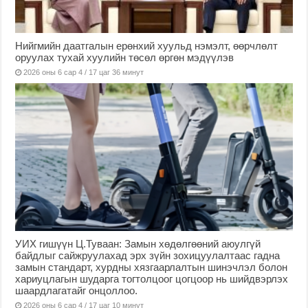
Нийгмийн даатгалын ерөнхий хуульд нэмэлт, өөрчлөлт
оруулах тухай хуулийн төсөл өргөн мэдүүлэв
2026 оны 6 сар 4 / 17 цаг 36 минут
УИХ гишүүн Ц.Туваан: Замын хөдөлгөөний аюулгүй
байдлыг сайжруулахад эрх зүйн зохицуулалтаас гадна
замын стандарт, хурдны хязгаарлалтын шинэчлэл болон
хариуцлагын шударга тогтолцоог цогцоор нь шийдвэрлэх
шаардлагатайг онцоллоо.
2026 оны 6 сар 4 / 17 цаг 10 минут