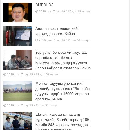
ЭМГЭНЭЛ
2026 оны 7 сар 19 / 15 цаг 15 минут
Аяллаа зөв төлөвлөхийг
иргэдэд зөвлөж байна
2026 оны 7 сар 16 / 11 цаг 50 минут
Үер усны болзошгүй аюулаас
сэргийлж, холбогдох
байгууллагууд өндөржүүлсэн
бэлэн байдалд ажиллаж байна
2026 оны 7 сар 15 / 13 цаг 06 минут
Монгол адууны үнэ цэнийг
дэлхийд сурталчлах “Дэлхийн
адууны өдөр”-т 15000 морьтон
оролцож байна
2026 оны 7 сар 15 / 11 цаг 51 минут
Шагайн харвааны насанд
хүрэгчдийн багийн төрөлд 106
багийн 848 харваач өрсөлдөж,