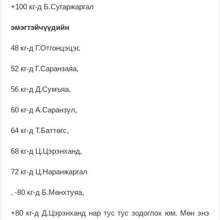
+100 кг-д Б.Сугаржаргал
эмэгтэйчүүдийн
48 кг-д Г.Отгонцэцэг,
52 кг-д Г.Саранзаяа,
56 кг-д Д.Сумъяа,
60 кг-д А.Саранзул,
64 кг-д Т.Баттөгс,
68 кг-д Ц.Цэрэнханд,
72 кг-д Ц.Наранжаргал
, -80 кг-д Б.Мөнхтуяа,
+80 кг-д Д.Цэрэнханд нар тус тус зодоглох юм. Мөн энэ