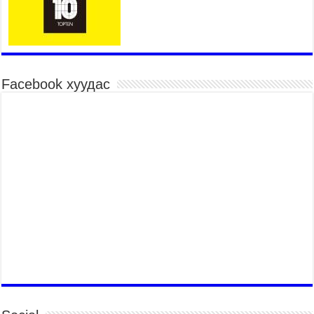
үргэлжилж байна
2026 оны 7 сар 15 / 10 цаг 52 минут
Үндэсний их баяр наадмын хүчит бөхийн
барилдаан эхэллээ
2026 оны 7 сар 15 / 10 цаг 46 минут
Facebook хуудас
Үндэсний хувцасны өдрийг тохиолдуулан
“Дээлтэй монгол наадам” боллоо
2026 оны 7 сар 15 / 10 цаг 41 минут
МОНГОЛ УЛСЫН ЕРӨНХИЙ САЙД Н.УЧРАЛ
БАЯР НААДМЫН НЭЭЛТЭД ОРОЛЦОЖ,
НААДАМЧИН ОЛОНД МЭНДЧИЛГЭЭ
ДЭВШҮҮЛЭВ
2026 оны 7 сар 14 / 17 цаг 56 минут
МОНГОЛ УЛСЫН ЕРӨНХИЙ САЙД Н.УЧРАЛ
БҮГД НАЙРАМДАХ СОЛОНГОС УЛСЫН
ЕРӨНХИЙЛӨГЧ И ЖЭ МЁН-Д БАРААЛХАВ
2026 оны 7 сар 14 / 17 цаг 51 минут
ТӨРИЙН ДАЛБААНЫ ӨДӨРТ ЗОРИУЛСАН
ЦЭРГИЙН ЁСЛОЛЫН ЖАГСААЛ БОЛЛОО
2026 оны 7 сар 14 / 17 цаг 47 минут