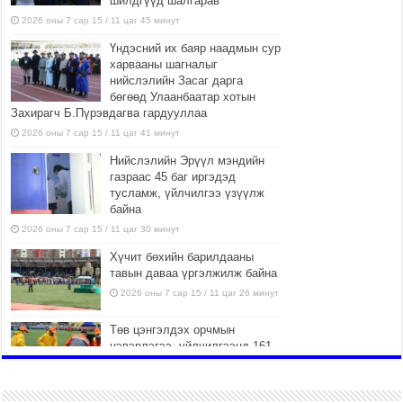
шилдгүүд шалгарав
2026 оны 7 сар 15 / 11 цаг 45 минут
Үндэсний их баяр наадмын сур
харвааны шагналыг
нийслэлийн Засаг дарга
бөгөөд Улаанбаатар хотын
Захирагч Б.Пүрэвдагва гардууллаа
2026 оны 7 сар 15 / 11 цаг 41 минут
Нийслэлийн Эрүүл мэндийн
газраас 45 баг иргэдэд
тусламж, үйлчилгээ үзүүлж
байна
2026 оны 7 сар 15 / 11 цаг 30 минут
Хүчит бөхийн барилдааны
тавын даваа үргэлжилж байна
2026 оны 7 сар 15 / 11 цаг 26 минут
Төв цэнгэлдэх орчмын
цэвэрлэгээ, үйлчилгээнд 161
ажилтан, 27 техниктэй
ажиллаж байна
2026 оны 7 сар 15 / 11 цаг 22 минут