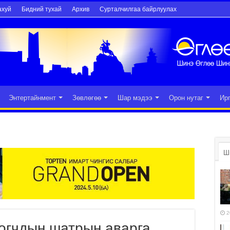
ахуй
Бидний тухай
Архив
Сурталчилгаа байрлуулах
Энтертайнмент
Зөвлөгөө
Шар мэдээ
Орон нутаг
Ир
Ш
2
огчдын шатрын аварга