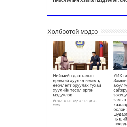
Нийслэлийн Хэвлэл мэдээлэл, оло
Холбоотой мэдээ
Нийгмийн даатгалын
УИХ ги
ерөнхий хуульд нэмэлт,
Замын
өөрчлөлт оруулах тухай
аюулгү
хуулийн төсөл өргөн
сайжру
мэдүүлэв
зохицу
замын 
2026 оны 6 сар 4 / 17 цаг 36
хязга
минут
болон 
шударг
нь ши
шаардл