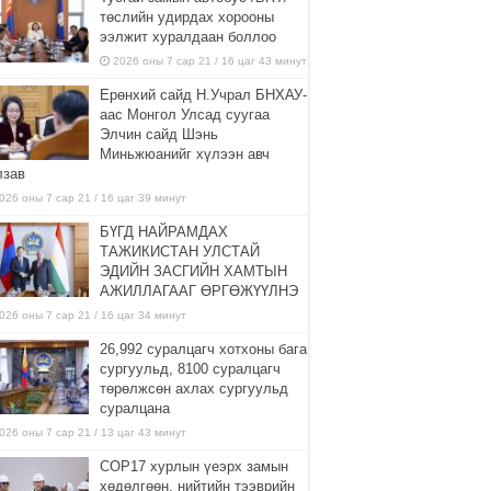
төслийн удирдах хорооны
ээлжит хуралдаан боллоо
2026 оны 7 сар 21 / 16 цаг 43 минут
Ерөнхий сайд Н.Учрал БНХАУ-
аас Монгол Улсад суугаа
Элчин сайд Шэнь
Миньжюанийг хүлээн авч
лзав
026 оны 7 сар 21 / 16 цаг 39 минут
БҮГД НАЙРАМДАХ
ТАЖИКИСТАН УЛСТАЙ
ЭДИЙН ЗАСГИЙН ХАМТЫН
АЖИЛЛАГААГ ӨРГӨЖҮҮЛНЭ
026 оны 7 сар 21 / 16 цаг 34 минут
26,992 суралцагч хотхоны бага
сургуульд, 8100 суралцагч
төрөлжсөн ахлах сургуульд
суралцана
026 оны 7 сар 21 / 13 цаг 43 минут
COP17 хурлын үеэрх замын
хөдөлгөөн, нийтийн тээврийн