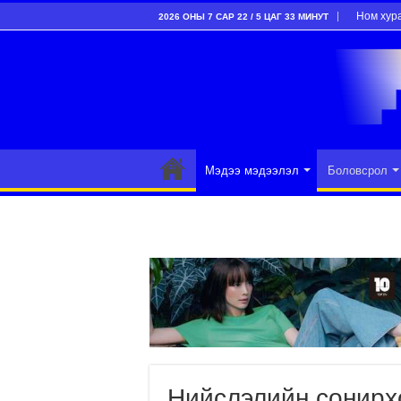
Ном хур
2026 ОНЫ 7 САР 22 / 5 ЦАГ 33 МИНУТ
Мэдээ мэдээлэл
Боловсрол
Нийслэлийн сонирх