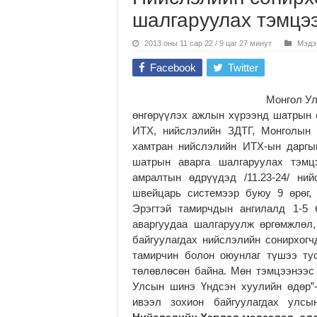
шалгаруулах тэмцэ
2013 оны 11 сар 22 / 9 цаг 27 минут
Мэдэ
Facebook
Twitter
Монгол Ул
өнгөрүүлэх ажлын хүрээнд шатрын с
ИТХ, нийслэлийн ЗДТГ, Монголын
хамтран нийслэлийн ИТХ-ын даргы
шатрын аварга шалгаруулах тэмц
амралтын өдрүүдэд /11.23-24/ ни
швейцарь системээр буюу 9 өрөг, 
Эрэгтэй тамирчдын ангилалд 1-5 
аваргуудаа шалгаруулж өргөмжлөл
байгуулагдах нийслэлийн сонирхог
тамирчин болон оюунлаг түшээ тус
төлөвлөсөн байна. Мөн тэмцээнээс 
Улсын шинэ Үндсэн хуулийн өдөр”
ивээл зохион байгуулагдах улс