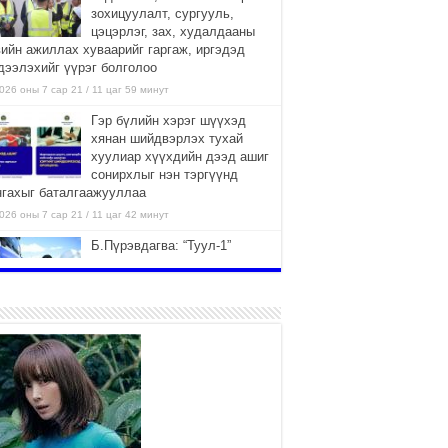
зохицуулалт, сургууль,
цэцэрлэг, зах, худалдааны
вийн ажиллах хуваарийг гаргаж, иргэдэд
дээлэхийг үүрэг болголоо
026 оны 7 сар 21 / 11 цаг 59 минут
Гэр бүлийн хэрэг шүүхэд
хянан шийдвэрлэх тухай
хуулиар хүүхдийн дээд ашиг
сонирхлыг нэн тэргүүнд
нгахыг баталгаажууллаа
026 оны 7 сар 21 / 11 цаг 42 минут
Б.Пүрэвдагва: “Туул-1”
коллекторыг ашиглалтад
оруулж байж бид гэр
хорооллыг барилгажуулна
026 оны 7 сар 21 / 10 цаг 15 минут
НИЙСЛЭЛ, АЙМГИЙН
УДИРДЛАГУУДЫН АЖЛЫГ
ХҮНД СУРТЛЫГ БУУРУУЛЖ,
ИРГЭД, АЖ АХУЙН НЭГЖИЙН
ААГ ХЭРХЭН ХӨНГӨЛСНӨӨР ДҮГНЭНЭ
026 оны 7 сар 21 / 10 цаг 09 минут