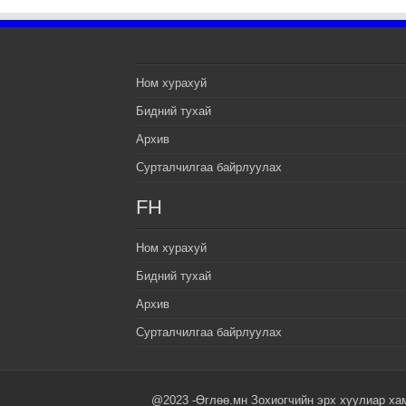
Ном хурахуй
Бидний тухай
Архив
Сурталчилгаа байрлуулах
FH
Ном хурахуй
Бидний тухай
Архив
Сурталчилгаа байрлуулах
@2023 -Өглөө.мн Зохиогчийн эрх хуулиар ха