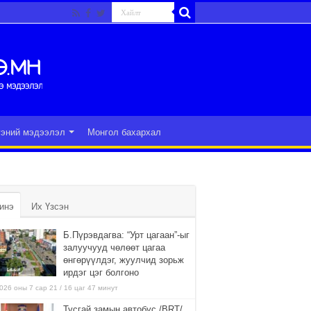
гэний мэдээлэл
Монгол бахархал
инэ
Их Үзсэн
Б.Пүрэвдагва: “Урт цагаан”-ыг
залуучууд чөлөөт цагаа
өнгөрүүлдэг, жуулчид зорьж
ирдэг цэг болгоно
026 оны 7 сар 21 / 16 цаг 47 минут
Тусгай замын автобус /BRT/