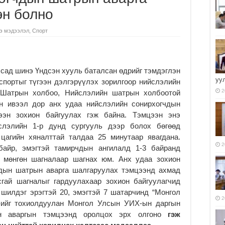
эн болно
э мэдээлэл
,
Спорт
сад шинэ Үндсэн хууль баталсан өдрийг тэмдэглэн
уу
портыг түгээн дэлгэрүүлэх зорилгоор нийслэлийн
2
 Шатрын холбоо, Нийслэлийн шатрын холбоотой
н ивээл дор анх удаа нийслэлийн сонирхогчдын
ээн зохион байгуулах гэж байна. Тэмцээн энэ
йслэлийн 1-р дунд сургууль дээр болох бөгөөд
цагийн хяналттай талдаа 25 минутаар явагдана.
2
байр, эмэгтэй тамирчдын ангилалд 1-3 байранд
, мөнгөн шагналаар шагнах юм. Анх удаа зохион
чдын шатрын аварга шалгаруулах тэмцээнд ахмад
гай шагналыг гардуулахаар зохион байгуулагчид
шилдэг эрэгтэй 20, эмэгтэй 7 шатарчинд “Монгол
2
-ийг тохиолдуулан Монгол Улсын УИХ-ын даргын
ын аваргын тэмцээнд оролцох эрх олгоно
гэж