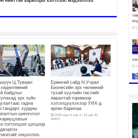
н нийттэй харилцах хэлтсээс мэдээллээ.
тө
мэ
2
ха
2
шүүн Ц.Туваан:
Ерөнхий сайд Н.Учрал
 хөдөлгөөний
Бизнесийн эрх чөлөөний
й байдлыг
тухай хуулийн төслийг
улахад эрх зүйн
яаралтай горимоор
2
улалтаас гадна
хэлэлцүүлэхээр УИХ-д
стандарт, хурдны
өргөн барилаа
арлалтын шинэчлэл
2026 оны 6 сар 4 / 16 цаг 42
хариуцлагын
минут
а тогтолцоог цогцоор
йдвэрлэх
АЧ
агатайг онцоллоо.
2