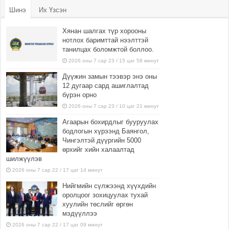
Шинэ
Их Үзсэн
Хянан шалгах түр хорооны
нотлох баримттай нээлттэй
танилцах боломжтой боллоо.
2026 оны 7 сар 23 / 15 цаг 58 минут
Дүүжин замын тээвэр энэ оны
12 дугаар сард ашиглалтад
бүрэн орно
2026 оны 7 сар 23 / 10 цаг 21 минут
Агаарын бохирдлыг бууруулах
бодлогын хүрээнд Баянгол,
Чингэлтэй дүүргийн 5000
өрхийг хийн халаалтад
шилжүүлэв
2026 оны 7 сар 22 / 17 цаг 14 минут
Нийгмийн сүлжээнд хүүхдийн
оролцоог зохицуулах тухай
хуулийн төслийг өргөн
мэдүүллээ
2026 оны 7 сар 22 / 17 цаг 09 минут