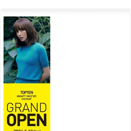
“4 улирлын турш үйл
ажиллагаа явуулах
боломжтой-Хүүхэд хөгжүүлэх
төв” байгуулах төсөлд төр,
хувийн хэвшлийн түншлэлийн хүрээнд хамтран
ажиллахыг урьж байна
2026 оны 7 сар 22 / 9 цаг 28 минут
Б.Пүрэвдагва: “Урт цагаан”-ыг
залуучууд чөлөөт цагаа
өнгөрүүлдэг, жуулчид зорьж
ирдэг цэг болгоно
2026 оны 7 сар 21 / 16 цаг 47 минут
Тусгай замын автобус /BRT/ төслийн удирдах
хорооны ээлжит хуралдаан боллоо
2026 оны 7 сар 21 / 16 цаг 43 минут
Ерөнхий сайд Н.Учрал БНХАУ-аас Монгол Улсад
суугаа Элчин сайд Шэнь Миньжюанийг хүлээн
авч уулзав
2026 оны 7 сар 21 / 16 цаг 39 минут
БҮГД НАЙРАМДАХ ТАЖИКИСТАН УЛСТАЙ
ЭДИЙН ЗАСГИЙН ХАМТЫН АЖИЛЛАГААГ