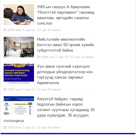
УИХ-ын гишүүн А.Ариунзаяа
“Нээлттэй парламент” танхимд
ажиллаж, иргэдийн саналыг
сонслоо
2026 оны 7 сар 22 / 17 цаг 04 минут
Нийслэлийн өвөлжилтийн
бэлтгэл ажил 50 орчим хувийн
гүйцэтгэлтэй байна
2026 оны 7 сар 22 / 14 цаг 15 минут
Хүн амын хүнсний хэрэгцээг
дотоодын үйлдвэрлэлээр нэн
тэргүүнд хангах зарчмыг
баримтална
2026 оны 7 сар 22 / 14 цаг 07 минут
Аюулгүй байдал, гадаад
бодлогын байнгын хороо
ээлжит чуулганы хугацаанд 18
удаа хуралдаж, 36 асуудал
хэлэлцжээ
2026 оны 7 сар 22 / 11 цаг 43 минут