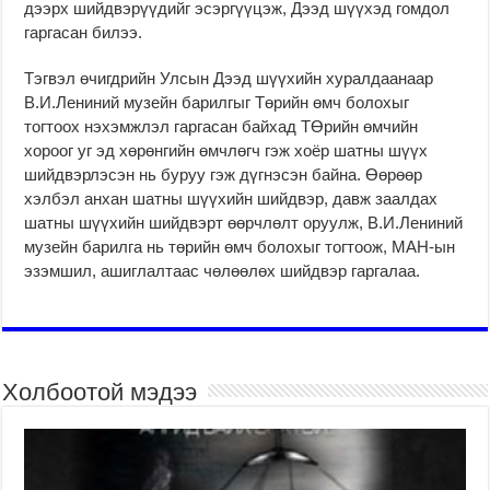
дээрх шийдвэрүүдийг эсэргүүцэж, Дээд шүүхэд гомдол
гаргасан билээ.
Тэгвэл өчигдрийн Улсын Дээд шүүхийн хуралдаанаар
В.И.Лениний музейн барилгыг Төрийн өмч болохыг
тогтоох нэхэмжлэл гаргасан байхад ТӨрийн өмчийн
хороог уг эд хөрөнгийн өмчлөгч гэж хоёр шатны шүүх
шийдвэрлэсэн нь буруу гэж дүгнэсэн байна. Өөрөөр
хэлбэл анхан шатны шүүхийн шийдвэр, давж заалдах
шатны шүүхийн шийдвэрт өөрчлөлт оруулж, В.И.Лениний
музейн барилга нь төрийн өмч болохыг тогтоож, МАН-ын
эзэмшил, ашиглалтаас чөлөөлөх шийдвэр гаргалаа.
Холбоотой мэдээ