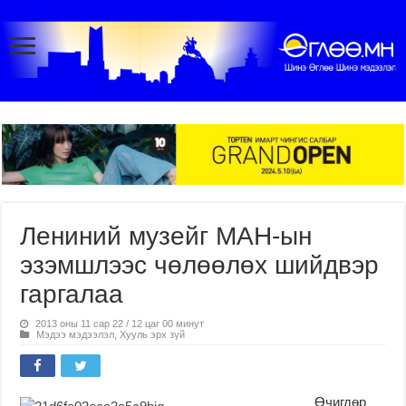
Лениний музейг МАН-ын
эзэмшлээс чөлөөлөх шийдвэр
гаргалаа
2013 оны 11 сар 22 / 12 цаг 00 минут
Мэдээ мэдээлэл
,
Хууль эрх зүй
Өчигдөр