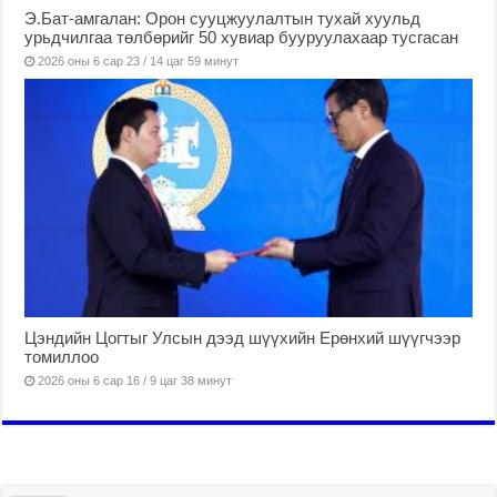
Э.Бат-амгалан: Орон сууцжуулалтын тухай хуульд
урьдчилгаа төлбөрийг 50 хувиар бууруулахаар тусгасан
2026 оны 6 сар 23 / 14 цаг 59 минут
Цэндийн Цогтыг Улсын дээд шүүхийн Ерөнхий шүүгчээр
томиллоо
2026 оны 6 сар 16 / 9 цаг 38 минут