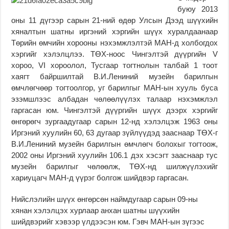
буюу 2013
оны 11 дүгээр сарын 21-ний өдөр Улсын Дээд шүүхийн
хяналтын шатны иргэний хэргийн шүүх хуралдаанаар
Төрийн өмчийн хорооны нэхэмжлэлтэй МАН-д холбогдох
хэргийг хэлэлцлээ. ТӨХ-ноос Чингэлтэй дүүргийн V
хороо, VI хороолол, Тусгаар тогтнолын талбай 1 тоот
хаягт байршилтай В.И.Лениний музейн барилгын
өмчлөгчөөр тогтоолгор, уг барилгыг МАН-ын хууль буса
эзэмшлээс албадан чөлөөлүүлэх талаар нэхэмжлэл
гаргасан юм. Чингэлтэй дүүргийн шүүх дээрх хэргийг
өнгөрөгч зургаадугаар сарын 12-нд хэлэлцэж 1963 оны
Иргэний хуулийн 60, 63 дугаар зүйлүүдэд зааснаар ТӨХ-г
В.И.Лениний музейн барилгын өмчлөгч болохыг тогтоож,
2002 оны Иргэний хуулийн 106.1 дэх хэсэгт зааснаар тус
музейн барилгыг чөлөөлж, ТӨХ-нд шилжүүлэхийг
хариуцагч МАН-д үүрэг болгож шийдвэр гаргасан.
Нийслэлийн шүүх өнгөрсөн наймдугаар сарын 09-ны
хянан хэлэлцэх хурлаар анхан шатны шүүхийн
шийдвэрийг хэвээр үлдээсэн юм. Гэвч МАН-ын зүгээс