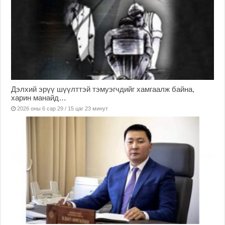
Дэлхий эрүү шүүлттэй тэмуэгчдийг хамгаалж байна,
харин манайд…
2026 оны 6 сар 29 / 15 цаг 23 минут