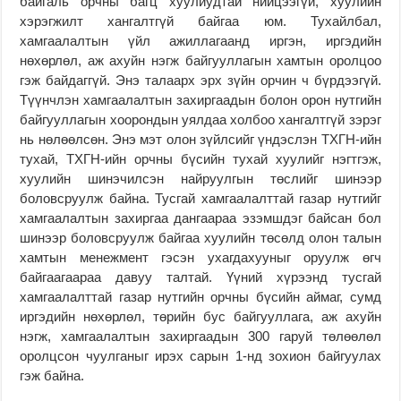
байгаль орчны багц хуулиудтай нийцээгүй, хуулийн
хэрэгжилт хангалтгүй байгаа юм. Тухайлбал,
хамгаалалтын үйл ажиллагаанд иргэн, иргэдийн
нөхөрлөл, аж ахуйн нэгж байгууллагын хамтын оролцоо
гэж байдаггүй. Энэ талаарх эрх зүйн орчин ч бүрдээгүй.
Түүнчлэн хамгаалалтын захиргаадын болон орон нутгийн
байгууллагын хоорондын уялдаа холбоо хангалтгүй зэрэг
нь нөлөөлсөн. Энэ мэт олон зүйлсийг үндэслэн ТХГН-ийн
тухай, ТХГН-ийн орчны бүсийн тухай хуулийг нэгтгэж,
хуулийн шинэчилсэн найруулгын төслийг шинээр
боловсруулж байна. Тусгай хамгаалалттай газар нутгийг
хамгаалалтын захиргаа дангаараа эзэмшдэг байсан бол
шинээр боловсруулж байгаа хуулийн төсөлд олон талын
хамтын менежмент гэсэн ухагдахууныг оруулж өгч
байгаагаараа давуу талтай. Үүний хүрээнд тусгай
хамгаалалттай газар нутгийн орчны бүсийн аймаг, сумд
иргэдийн нөхөрлөл, төрийн бус байгууллага, аж ахуйн
нэгж, хамгаалалтын захиргаадын 300 гаруй төлөөлөл
оролцсон чуулганыг ирэх сарын 1-нд зохион байгуулах
гэж байна.