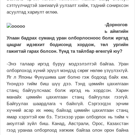
сэтгүүлчидтэй зангиагүй уулзалт хийж, тэдний сонирхсон
асуултад хариулт өглөө.
-Дорногов
ь аймгийн
Улаан бадрах суманд уран олборлосноос болж иргэд
цацраг идэвхит бодисонд хордож, төл ургийн
гажигтай гарах болсон. Үүнд та тайлбар өгөхгүй юу?
-Энэ талаар иргэд буруу мэдээлэлтэй байгаа. Уран
олборлоход хүний эрүүл мэндэд сөрөг нөлөө үзүүлэхгүй.
Яг л Японы Фүкүшима шиг болно гэж бодоод байх юм.
Үнэндээ тийм биш шүү дээ. Тэнд цөмийн цахилгаан
станц байгуулснаас болж иргэд нь хордсон. Харин
манайх цөмийн цахилгаан станц байгуулах гээгүй.
Байгуулах шаардлага ч байхгүй. Сэргээгдэх эрчим
хүчний асар их нөөц байхад цөмийн цахилгаан станц
ямар хэрэгтэй юм бэ. Тэгэхээр уран олборлох нь тийм ч
аюултай зүйл биш. Канад, Австрали, Орос, Казахстан
гээд уранаа олборлоод хөгжиж байгаа олон орон байна