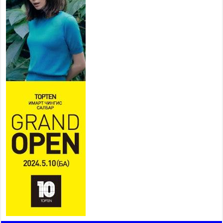
байгаа тул аюулгүй байдлаа
хангаж, үер усны аюулаас
сэрэмжлэхийг нийслэлийн
Онцгой байдлын газраас анхааруулж байна
2026 оны 7 сар 20 / 9 цаг 09 минут
311 алба хаагч, 119 техник хэрэгсэлтэй ажиллаж
үер усны аюул, болзошгүй эрсдэлээс сэргийлж
байна
2026 оны 7 сар 20 / 9 цаг 05 минут
Аяллаа зөв төлөвлөхийг иргэдэд зөвлөж байна
2026 оны 7 сар 16 / 11 цаг 50 минут
Үер усны болзошгүй аюулаас сэргийлж,
холбогдох байгууллагууд өндөржүүлсэн бэлэн
байдалд ажиллаж байна
2026 оны 7 сар 15 / 13 цаг 06 минут
Монгол адууны үнэ цэнийг дэлхийд сурталчлах
“Дэлхийн адууны өдөр”-т 15000 морьтон оролцож
байна
2026 оны 7 сар 15 / 11 цаг 51 минут
Шагайн харвааны насанд хүрэгчдийн багийн