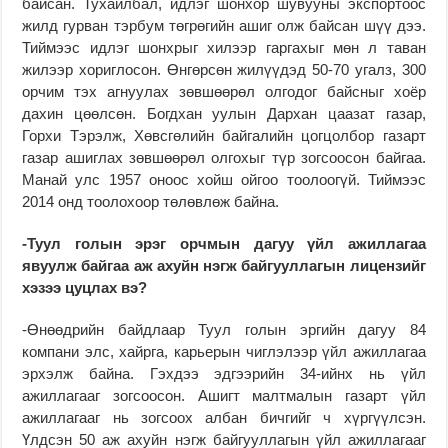
байсан. Тухайлбал, идлэг шонхор шувууны экспортоос
жилд гурван тэрбум төгрөгийн ашиг олж байсан шүү дээ.
Тиймээс идлэг шонхрыг хилээр гаргахыг мөн л таван
жилээр хориглосон. Өнгөрсөн жилүүдэд 50-70 угалз, 300
орчим тэх агнуулах зөвшөөрөл олгодог байсныг хоёр
дахин цөөлсөн. Богдхан уулын Дархан цаазат газар,
Горхи Тэрэлж, Хөвсгөлийн байгалийн цогцолбор газарт
газар ашиглах зөвшөөрөл олгохыг түр зогсоосон байгаа.
Манай улс 1957 оноос хойш ойгоо тоолоогүй. Тиймээс
2014 онд тоолохоор төлөвлөж байна.
-Туул голын эрэг орчмын дагуу үйл ажиллагаа
явуулж байгаа аж ахуйн нэгж байгууллагын лицензийг
хэзээ цуцлах вэ?
-Өнөөдрийн байдлаар Туул голын эргийн дагуу 84
компани элс, хайрга, карьерын чиглэлээр үйл ажиллагаа
эрхэлж байна. Гэхдээ эдгээрийн 34-ийнх нь үйл
ажиллагааг зогсоосон. Ашигт малтмалын газарт үйл
ажиллагааг нь зогсоох албан бичгийг ч хүргүүлсэн.
Үлдсэн 50 аж ахуйн нэгж байгууллагын үйл ажиллагааг