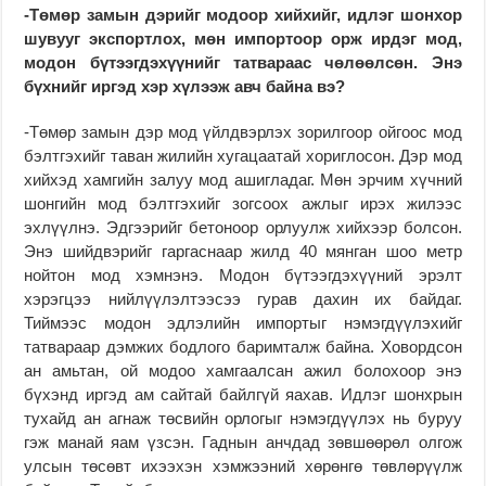
-Төмөр замын дэрийг модоор хийхийг, идлэг шонхор
шувууг экспортлох, мөн импортоор орж ирдэг мод,
модон бүтээгдэхүүнийг татвараас чөлөөлсөн. Энэ
бүхнийг иргэд хэр хүлээж авч байна вэ?
-Төмөр замын дэр мод үйлдвэрлэх зорилгоор ойгоос мод
бэлтгэхийг таван жилийн хугацаатай хориглосон. Дэр мод
хийхэд хамгийн залуу мод ашигладаг. Мөн эрчим хүчний
шонгийн мод бэлтгэхийг зогсоох ажлыг ирэх жилээс
эхлүүлнэ. Эдгээрийг бетоноор орлуулж хийхээр болсон.
Энэ шийдвэрийг гаргаснаар жилд 40 мянган шоо метр
нойтон мод хэмнэнэ. Модон бүтээгдэхүүний эрэлт
хэрэгцээ нийлүүлэлтээсээ гурав дахин их байдаг.
Тиймээс модон эдлэлийн импортыг нэмэгдүүлэхийг
татвараар дэмжих бодлого баримталж байна. Ховордсон
ан амьтан, ой модоо хамгаалсан ажил болохоор энэ
бүхэнд иргэд ам сайтай байлгүй яахав. Идлэг шонхрын
тухайд ан агнаж төсвийн орлогыг нэмэгдүүлэх нь буруу
гэж манай яам үзсэн. Гаднын анчдад зөвшөөрөл олгож
улсын төсөвт ихээхэн хэмжээний хөрөнгө төвлөрүүлж