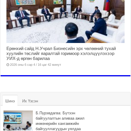
Ерөнхий сайд Н.Учрал Бизнесийн эрх чөлөөний тухай
хуулийн төслийг яаралтай горимоор хэлэлцүүлэхээр
УИХ-д өргөн барилаа
2026 оны 6 сар 4 / 16 цаг 42 минут
Шинэ
Их Үзсэн
Б.Пүрэвдагва: Бүтээн
байгуулалтын аливаа ажил
инженерийн хангамжийн
байгууллагуудын уялдаа