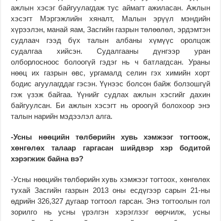
ажлын хэсэг байгуулагдаж тус аймагт ажиласан. Ажлын
хэсэгт Мэргэжлийн хяналт, Малын эрүүл мэндийн
хүрээлэн, манай яам, Засгийн газрын төлөөлөл, эрдэмтэн
судлаач гээд бүх талын албаны хүмүүс оролцож
судалгаа хийсэн. Судалгааны дүнгээр уран
олборлосноос болоогүй гэдэг нь ч батлагдсан. Ураны
нөөц их газрын өвс, ургамалд селин гэх химийн хорт
бодис агуулагддаг гэсэн. Үүнээс болсон байж болзошгүй
гэж үзэж байгаа. Үүнийг судлах ажлын хэсгийг дахин
байгуулсан. Би ажлын хэсэгт нь ороогүй болохоор энэ
талын нарийн мэдээлэл алга.
-Усны нөөцийн төлбөрийн хувь хэмжээг тогтоож,
хөнгөлөх талаар гаргасан шийдвэр хэр бодитой
хэрэгжиж байна вэ?
-Усны нөөцийн төлбөрийн хувь хэмжээг тогтоох, хөнгөлөх
тухай Засгийн газрын 2013 оны есдүгээр сарын 21-ны
өдрийн 326,327 дугаар тогтоол гарсан. Энэ тогтоолын гол
зорилго нь усны үрэлгэн хэрэглээг өөрчилж, усны