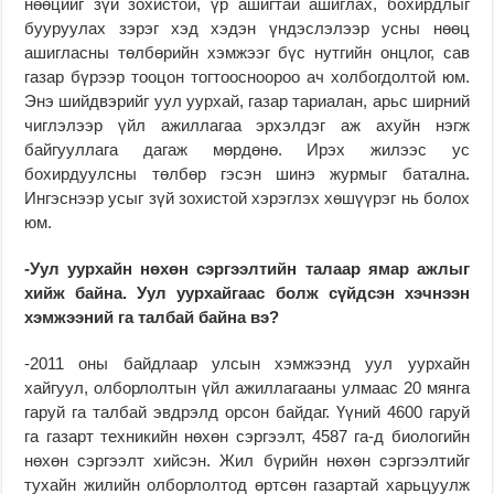
нөөцийг зүй зохистой, үр ашигтай ашиглах, бохирдлыг
бууруулах зэрэг хэд хэдэн үндэслэлээр усны нөөц
ашигласны төлбөрийн хэмжээг бүс нутгийн онцлог, сав
газар бүрээр тооцон тогтоосноороо ач холбогдолтой юм.
Энэ шийдвэрийг уул уурхай, газар тариалан, арьс ширний
чиглэлээр үйл ажиллагаа эрхэлдэг аж ахуйн нэгж
байгууллага дагаж мөрдөнө. Ирэх жилээс ус
бохирдуулсны төлбөр гэсэн шинэ журмыг батална.
Ингэснээр усыг зүй зохистой хэрэглэх хөшүүрэг нь болох
юм.
-Уул уурхайн нөхөн сэргээлтийн талаар ямар ажлыг
хийж байна. Уул уурхайгаас болж сүйдсэн хэчнээн
хэмжээний га талбай байна вэ?
-2011 оны байдлаар улсын хэмжээнд уул уурхайн
хайгуул, олборлолтын үйл ажиллагааны улмаас 20 мянга
гаруй га талбай эвдрэлд орсон байдаг. Үүний 4600 гаруй
га газарт техникийн нөхөн сэргээлт, 4587 га-д биологийн
нөхөн сэргээлт хийсэн. Жил бүрийн нөхөн сэргээлтийг
тухайн жилийн олборлолтод өртсөн газартай харьцуулж