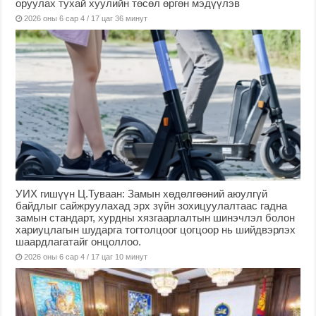
оруулах тухай хуулийн төсөл өргөн мэдүүлэв
2026 оны 6 сар 4 / 17 цаг 36 минут
УИХ гишүүн Ц.Туваан: Замын хөдөлгөөний аюулгүй
байдлыг сайжруулахад эрх зүйн зохицуулалтаас гадна
замын стандарт, хурдны хязгаарлалтын шинэчлэл болон
хариуцлагын шударга тогтолцоог цогцоор нь шийдвэрлэх
шаардлагатайг онцоллоо.
2026 оны 6 сар 4 / 17 цаг 10 минут