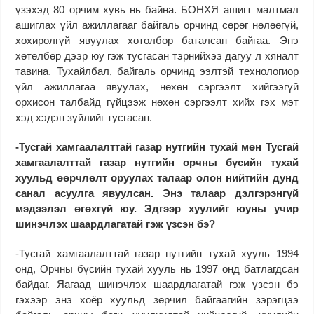
үзэхэд 80 орчим хувь нь байна. БОНХЯ ашигт малтмал
ашиглах үйл ажиллагааг байгаль орчинд сөрөг нөлөөгүй,
хохиролгүй явуулах хөтөлбөр баталсан байгаа. Энэ
хөтөлбөр дээр юу гэж тусгасан тэрнийхээ дагуу л хяналт
тавина. Тухайлбал, байгаль орчинд ээлтэй технологиор
үйл ажиллагаа явуулах, нөхөн сэргээлт хийгээгүй
орхисон талбайд гүйцээж нөхөн сэргээлт хийх гэх мэт
хэд хэдэн зүйлийг тусгасан.
-Тусгай хамгаалалттай газар нутгийн тухай мөн Тусгай
хамгаалалттай газар нутгийн орчны бүсийн тухай
хуульд өөрчлөлт оруулах талаар олон нийтийн дунд
санал асуулга явуулсан. Энэ талаар дэлгэрэнгүй
мэдээлэл өгөхгүй юу. Эдгээр хуулийг юуны учир
шинэчлэх шаардлагатай гэж үзсэн бэ?
-Тусгай хамгаалалттай газар нутгийн тухай хууль 1994
онд, Орчны бүсийн тухай хууль нь 1997 онд батлагдсан
байдаг. Яагаад шинэчлэх шаардлагатай гэж үзсэн бэ
гэхээр энэ хоёр хуульд зөрчил байгаагийн зэрэгцээ