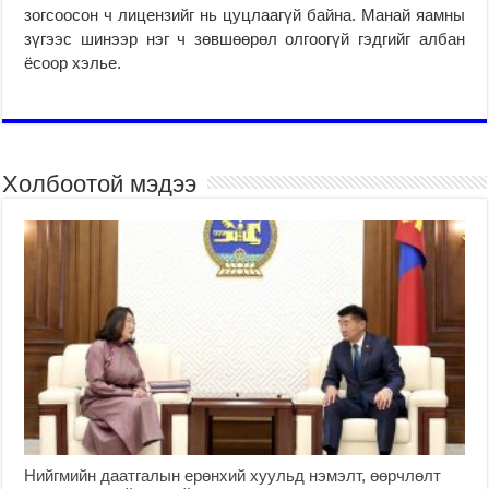
зогсоосон ч лицензийг нь цуцлаагүй байна. Манай яамны
зүгээс шинээр нэг ч зөвшөөрөл олгоогүй гэдгийг албан
ёсоор хэлье.
Холбоотой мэдээ
Нийгмийн даатгалын ерөнхий хуульд нэмэлт, өөрчлөлт