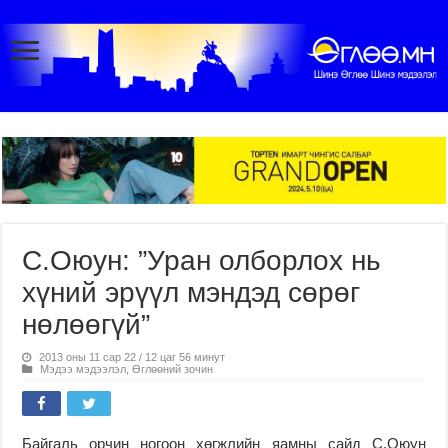
С.Оюун: ”Уран олборлох нь
хүний эрүүл мэндэд сөрөг
нөлөөгүй”
2013 оны 11 сар 22 / 12 цаг 56 минут
Мэдээ мэдээлэл
,
Өглөөний зочин
Байгаль орчин ногоон хөгжлийн яамны сайд С.Оюун