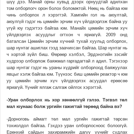
шүү дээ. Манай орны хувьд дээрх орнуудтай адилхан
том олборлогч орон болох боломжтой. Нөөц нь байгаа юм
чинь олборлох л хэрэгтэй. Хамгийн гол нь аюултай,
аюулгүй гэдэг нь цөмийн эрчим хүч үйлдвэрлэж байна уу
үгүй юу гэдэгтээ байгаа юм. Манайх цөмийн эрчим хүч
үйлдвэрлэх асуудлыг огтхон ч яриагүй. 2009 онд
баталсан Цөмийн эрчим хүчний тухай хуульд олборлох,
шар нунтаг ашиглах гээд заачихсан байгаа. Шар нунтаг нь
ч хортой зүйл биш. Өөрөөр хэлбэл, Эрдэнэтийн зэсийг
хүдрээр олборлож баяжмал гаргадагтай л адил. Тэгэхээр
шар нунтаг гэдэг нь ураны хүдрийг олборлоод баяжуулах
явцыг хэлж байгаа юм. Түүнээс биш цөмийн реактор ч юм
уу цөмийн эрчим хүч үйлдвэрлэх асуудал ерөөсөө
яриагүй. Үүнийг ялгаж салгаж ойлгох хэрэгтэй.
-Уран олборлох нь хор хөнөөлгүй гэлээ. Тэгвэл төл
мал юунаас болж ургийн гажигтай төрөөд байна вэ?
-Дорноговь аймагт төл мал ургийн гажигтай төрсөн
тохиолдол байгаа. Гэхдээ уран олборлосноос болоогүй.
Ерөнхий сайдын захирамжийн дагуу үүнийг судлах