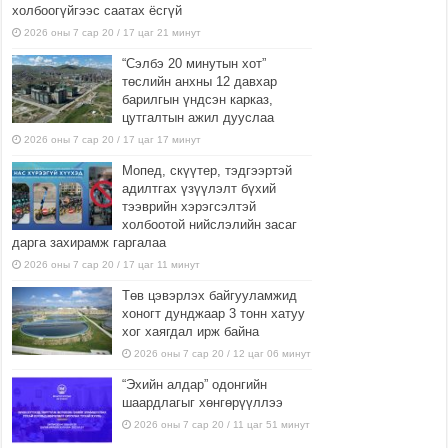
холбоогүйгээс саатах ёсгүй
2026 оны 7 сар 20 / 17 цаг 21 минут
“Сэлбэ 20 минутын хот”
төслийн анхны 12 давхар
барилгын үндсэн карказ,
цутгалтын ажил дууслаа
2026 оны 7 сар 20 / 17 цаг 17 минут
Мопед, скүүтер, тэдгээртэй
адилтгах үзүүлэлт бүхий
тээврийн хэрэгсэлтэй
холбоотой нийслэлийн засаг
дарга захирамж гаргалаа
2026 оны 7 сар 20 / 17 цаг 11 минут
Төв цэвэрлэх байгууламжид
хоногт дунджаар 3 тонн хатуу
хог хаягдал ирж байна
2026 оны 7 сар 20 / 12 цаг 06 минут
“Эхийн алдар” одонгийн
шаардлагыг хөнгөрүүллээ
2026 оны 7 сар 20 / 11 цаг 51 минут