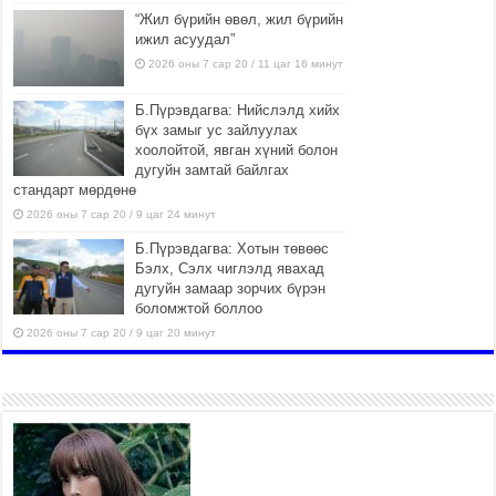
“Жил бүрийн өвөл, жил бүрийн
ижил асуудал”
2026 оны 7 сар 20 / 11 цаг 16 минут
Б.Пүрэвдагва: Нийслэлд хийх
бүх замыг ус зайлуулах
хоолойтой, явган хүний болон
дугуйн замтай байлгах
стандарт мөрдөнө
2026 оны 7 сар 20 / 9 цаг 24 минут
Б.Пүрэвдагва: Хотын төвөөс
Бэлх, Сэлх чиглэлд явахад
дугуйн замаар зорчих бүрэн
боломжтой боллоо
2026 оны 7 сар 20 / 9 цаг 20 минут
Хан-Уул дүүрэг, Чингисийн
өргөн чөлөөний ус зайлуулах
шугам хоолойн ажил 80
хувьтай үргэлжилж байна
2026 оны 7 сар 20 / 9 цаг 14 минут
Усархаг аадар бороо орж