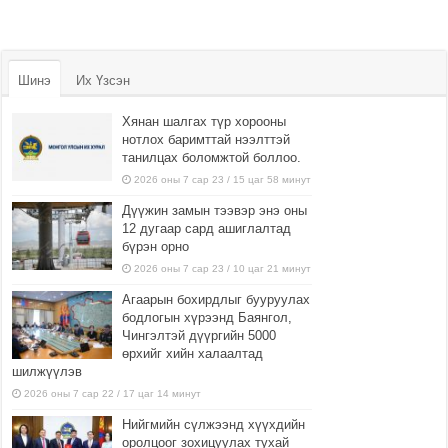
Шинэ
Их Үзсэн
Хянан шалгах түр хорооны
нотлох баримттай нээлттэй
танилцах боломжтой боллоо.
2026 оны 7 сар 23 / 15 цаг 58 минут
Дүүжин замын тээвэр энэ оны
12 дугаар сард ашиглалтад
бүрэн орно
2026 оны 7 сар 23 / 10 цаг 21 минут
Агаарын бохирдлыг бууруулах
бодлогын хүрээнд Баянгол,
Чингэлтэй дүүргийн 5000
өрхийг хийн халаалтад
шилжүүлэв
2026 оны 7 сар 22 / 17 цаг 14 минут
Нийгмийн сүлжээнд хүүхдийн
оролцоог зохицуулах тухай