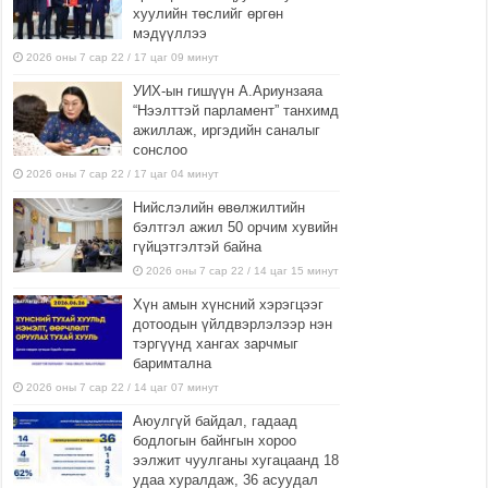
хуулийн төслийг өргөн
мэдүүллээ
2026 оны 7 сар 22 / 17 цаг 09 минут
УИХ-ын гишүүн А.Ариунзаяа
“Нээлттэй парламент” танхимд
ажиллаж, иргэдийн саналыг
сонслоо
2026 оны 7 сар 22 / 17 цаг 04 минут
Нийслэлийн өвөлжилтийн
бэлтгэл ажил 50 орчим хувийн
гүйцэтгэлтэй байна
2026 оны 7 сар 22 / 14 цаг 15 минут
Хүн амын хүнсний хэрэгцээг
дотоодын үйлдвэрлэлээр нэн
тэргүүнд хангах зарчмыг
баримтална
2026 оны 7 сар 22 / 14 цаг 07 минут
Аюулгүй байдал, гадаад
бодлогын байнгын хороо
ээлжит чуулганы хугацаанд 18
удаа хуралдаж, 36 асуудал