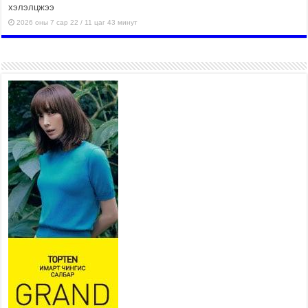
хэлэлцжээ
2026 оны 7 сар 22 / 11 цаг 43 минут
“4 улирлын турш үйл
ажиллагаа явуулах
боломжтой-Хүүхэд хөгжүүлэх
төв” байгуулах төсөлд төр,
хувийн хэвшлийн түншлэлийн хүрээнд хамтран
ажиллахыг урьж байна
2026 оны 7 сар 22 / 9 цаг 28 минут
Б.Пүрэвдагва: “Урт цагаан”-ыг
залуучууд чөлөөт цагаа
өнгөрүүлдэг, жуулчид зорьж
ирдэг цэг болгоно
2026 оны 7 сар 21 / 16 цаг 47 минут
Тусгай замын автобус /BRT/ төслийн удирдах
хорооны ээлжит хуралдаан боллоо
2026 оны 7 сар 21 / 16 цаг 43 минут
Ерөнхий сайд Н.Учрал БНХАУ-аас Монгол Улсад
суугаа Элчин сайд Шэнь Миньжюанийг хүлээн
авч уулзав
2026 оны 7 сар 21 / 16 цаг 39 минут