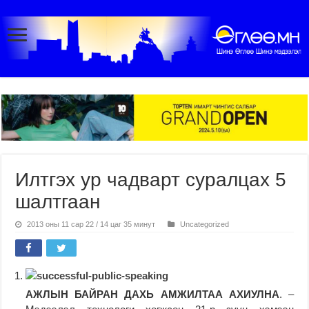
Илтгэх ур чадварт суралцах 5
шалтгаан
2013 оны 11 сар 22 / 14 цаг 35 минут
Uncategorized
АЖЛЫН БАЙРАН ДАХЬ АМЖИЛТАА АХИУЛНА
. –