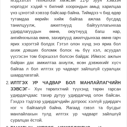
Мэдээлэл технологи хөгжсөн 21-р зуун хэмээн
нэрлэдэг хэдий ч билний хоорондын амьд харилцаа
үнэ цэнэтэй хэвээр байсаар байна. Тиймдээ ч бид өдөр
тутамдаа өөрийн хийж байгаа ажлаа бусдад
танилцуулж, ажилтнууд байгууллагынхаа
удирдлагуудын өмнө, оюутнууд багш нар,
ангийнхныхаа өмнө, захирлууд ажилчдынхаа өмнө гарч
ярих хэрэгтэй болдог. Гэтэл олон хүнд энэ яриа бол
ахиж дэвших боломж болох нь бүү хэл, асуудал
үүсгэсэн том бэрхшээл болсон байдаг. Иймээс ажлын
байран дах амжилтаа ахиулж, өсөн дэвжихийг хүсч
байгаа л бол илтгэх ур чадварт зайлшгүй суралцах
шаардлагатай.
ИЛТГЭХ УР ЧАДВАР БОЛ МАНЛАЙЛАГЧИЙН
ЗЭВСЭГ
– Хүн төрөлхтний түүхэнд төрөн гарсан
удирдагчдаас тахир дутуу удирдагчид олон байсан.
Гэхдээ тэдгээр удирдагчдийн дотроос хэлгүй удирдагч
нэг ч байгаагүй байна. Яагаад гэвэл та бусдыг
манлайлахын тулд илтгэх ур чадварт зайлшгүй
суралцах ёстой.