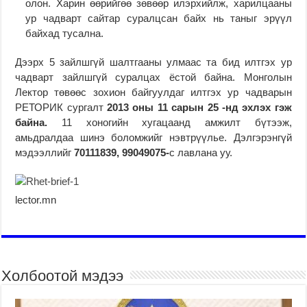
олон. Харин өөрийгөө зөвөөр илэрхийлж, харилцааны
ур чадварт сайтар суралцсан байх нь таныг эрүүл
байхад тусална.
Дээрх 5 зайлшгүй шалтгааны улмаас та бид илтгэх ур
чадварт зайлшгүй суралцах ёстой байна. Монголын
Лектор төвөөс зохион байгуулдаг илтгэх ур чадварын
РЕТОРИК сургалт
2013 оны 11 сарын 25 -нд эхлэх гэж
байна.
11 хоногийн хугацаанд амжилт бүтээж,
амьдралдаа шинэ боломжийг нэвтрүүлье. Дэлгэрэнгүй
мэдээллийг
70111839, 99049075-
с лавлана уу.
lector.mn
Холбоотой мэдээ