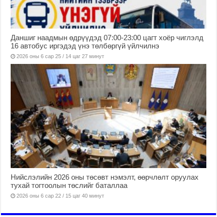
Даншиг наадмын өдрүүдэд 07:00-23:00 цагт хоёр чиглэлд
16 автобус иргэдэд үнэ төлбөргүй үйлчилнэ
2026 оны 6 сар 25 / 14 цаг 27 минут
Нийслэлийн 2026 оны төсөвт нэмэлт, өөрчлөлт оруулах
тухай тогтоолын төслийг баталлаа
2026 оны 6 сар 22 / 15 цаг 40 минут