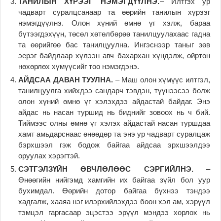
ТАНИЛЫН ХҮРЭЭГ НЭМЭГДҮҮЛНЭ.
– Илтгэх ур
чадварт суралцсанаар та өөрийн танилын хүрээг
нэмэгдүүлнэ. Олон хүний өмнө үг хэлж, бараа
бүтээгдэхүүн, төсөл хөтөлбөрөө танилцуулахаас гадна
та өөрийгөө бас танилцуулна. Ингэснээр таныг зөв
эерэг байдлаар хүлээн авч бахархан хүндэлж, ойртон
нөхөрлөх хүмүүсийг тоо нэмэгдэнэ.
АЙДСАА ДАВАН ТУУЛНА.
– Маш олон хүмүүс илтгэл,
танилцуулга хийхдээ сандарч тэвдэн, түүнээсээ болж
олон хүний өмнө үг хэлэхдээ айдастай байдаг. Энэ
айдас нь насан туршид нь биднийг зовоох нь ч бий.
Тиймээс олны өмнө үг хэлэх айдастай насан туршдаа
хамт амьдарснаас өнөөдөр та энэ ур чадварт суралцаж
бэрхшээл гэж бодож байгаа айдсаа эрхшээлдээ
оруулах хэрэгтэй.
СЭТГЭЛЗҮЙН ӨВЧЛӨЛӨӨС СЭРГИЙЛНЭ.
–
Өнөөгийн нийгэмд хамгийн их байгаа зүйл бол уур
бухимдал. Өөрийн дотор байгаа бүхнээ тэндээ
хадгалж, хааяа нэг илэрхийлэхдээ бөөн хэл ам, хэрүүл
тэмцэл гаргасаар эцэстээ эрүүл мэндээ хорлох нь