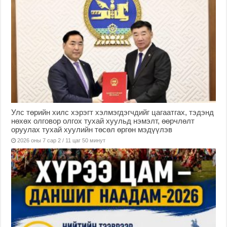
Улс төрийн хилс хэрэгт хэлмэгдэгчдийг цагаатгах, тэдэнд
нөхөх олговор олгох тухай хуульд нэмэлт, өөрчлөлт
оруулах тухай хуулийн төсөл өргөн мэдүүлэв
2026 оны 7 сар 2 / 11 цаг 50 минут