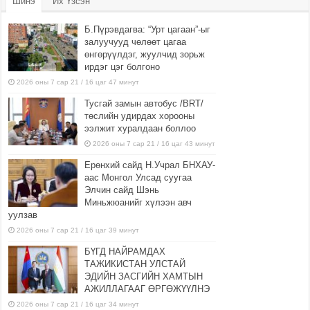
Шинэ
Их Үзсэн
Б.Пүрэвдагва: “Урт цагаан”-ыг
залуучууд чөлөөт цагаа
өнгөрүүлдэг, жуулчид зорьж
ирдэг цэг болгоно
2026 оны 7 сар 21 / 16 цаг 47 минут
Тусгай замын автобус /BRT/
төслийн удирдах хорооны
ээлжит хуралдаан боллоо
2026 оны 7 сар 21 / 16 цаг 43 минут
Ерөнхий сайд Н.Учрал БНХАУ-
аас Монгол Улсад суугаа
Элчин сайд Шэнь
Миньжюанийг хүлээн авч
уулзав
2026 оны 7 сар 21 / 16 цаг 39 минут
БҮГД НАЙРАМДАХ
ТАЖИКИСТАН УЛСТАЙ
ЭДИЙН ЗАСГИЙН ХАМТЫН
АЖИЛЛАГААГ ӨРГӨЖҮҮЛНЭ
2026 оны 7 сар 21 / 16 цаг 34 минут