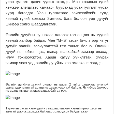
усан гулгалт дахин үүсэж эхэлдэг. Мөн ховилын гүний
хэмжээ элэгдлээс хамаарч буурахад усан гулгалт үүсэх
хурд багасдаг. Усан гулгалтаас зайлсхийхийн тулд
хээний гүний хэмжээ 2мм-ээс бага болсон үед дугуйг
шинээр солих шаардлагатай.
Өвлийн дугуйны зуныхаас ялгарах гол онцлог нь түүний
хээний хэлбэр байдаг. Мөн “М+S” гэсэн бичлэгээр нь уг
дугуйг өвлийн зориулалттай гэж таньж болно. Өвлийн
дугуй нь нойтон цас, шавар шавхайтай замаар явахад
илүү тохиромжтой. Харин хатуу хучилттай, хуурай
замаар явах үед өвлийн дугуйны хээ амархан элэгддэг.
Өвлийн дугуйны хээний онцлог нь цасыг 2 тийш цацахаас илүүтэй
шанагадах маягтай арагш нь цацах үүрэгтэй байдаг. Яг л блок блокоор
нь арагш нь шанагадаж цацаж байгаа мэт.
Түүнчлэн цасыг хээнүүдийн завсраар шахаж хээний ирмэг хэсэг нь
замтай үргэлж харьцаж байхаар зохиогдсон байдаг ажээ.