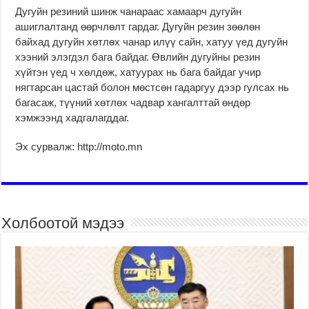
Дугуйн резиний шинж чанараас хамаарч дугуйн
ашиглалтанд өөрчлөлт гардаг. Дугуйн резин зөөлөн
байхад дугуйн хөтлөх чанар илүү сайн, хатуу үед дугуйн
хээний элэгдэл бага байдаг. Өвлийн дугуйны резин
хүйтэн үед ч хөлдөж, хатуурах нь бага байдаг учир
нягтарсан цастай болон мөстсөн гадаргуу дээр гулсах нь
багасаж, түүний хөтлөх чадвар хангалттай өндөр
хэмжээнд хадгалагддаг.
Эх сурвалж: http://moto.mn
Холбоотой мэдээ