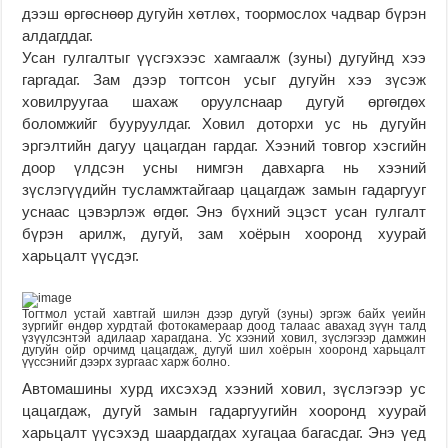
дээш өргөснөөр дугуйн хөтлөх, тоормослох чадвар бүрэн
алдагддаг.
Усан гулгалтыг үүсгэхээс хамгаалж (зуны) дугуйнд хээ
гаргадаг. Зам дээр тогтсон усыг дугуйн хээ зүсэж
ховилруугаа шахаж оруулснаар дугуй өргөгдөх
боломжийг бууруулдаг. Ховил доторхи ус нь дугуйн
эргэлтийн дагуу цацагдан гардаг. Хээний товгор хэсгийн
доор үлдсэн усны нимгэн давхарга нь хээний
зүслэгүүдийн тусламжтайгаар цацагдаж замын гадаргууг
уснаас цэвэрлэж өгдөг. Энэ бүхний эцэст усан гулгалт
бүрэн арилж, дугуй, зам хоёрын хооронд хуурай
харьцалт үүсдэг.
Тогтмол устай хавтгай шилэн дээр дугуй (зуны) эргэж байх үеийн
зургийг өндөр хурдтай фотокамераар доод талаас авахад зүүн талд
үзүүлсэнтэй адилаар харагдана. Ус хээний ховил, зүслэгээр дамжин
дугуйн ойр орчимд цацагдаж, дугуй шил хоёрын хооронд харьцалт
үүссэнийг дээрх зургаас харж болно.
Автомашины хурд ихсэхэд хээний ховил, зүслэгээр ус
цацагдаж, дугуй замын гадаргуугийн хооронд хуурай
харьцалт үүсэхэд шаардагдах хугацаа багасдаг. Энэ үед