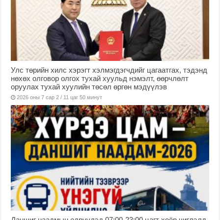
Улс төрийн хилс хэрэгт хэлмэгдэгчдийг цагаатгах, тэдэнд
нөхөх олговор олгох тухай хуульд нэмэлт, өөрчлөлт
оруулах тухай хуулийн төсөл өргөн мэдүүлэв
2026 оны 7 сар 2 / 11 цаг 50 минут
Даншиг наадмын өдрүүдэд 07:00-23:00 цагт хоёр чиглэлд