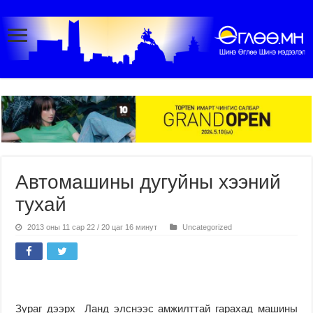
Автомашины дугуйны хээний
тухай
2013 оны 11 сар 22 / 20 цаг 16 минут
Uncategorized
Зураг дээрх Ланд элснээс амжилттай гарахад машины