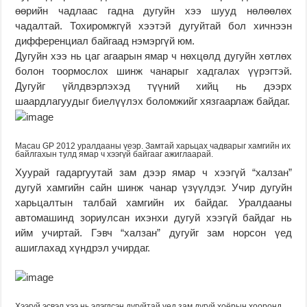
өөрийн чадлаас гадна дугуйн хээ шууд нөлөөлөх
чадалтай. Тохиромжгүй хээтэй дугуйтай бол хичнээн
дифференциал байгаад нэмэргүй юм.
Дугуйн хээ нь цаг агаарын ямар ч нөхцөлд дугуйн хөтлөх
болон тоормослох шинж чанарыг хадгалах үүрэгтэй.
Дугуйг үйлдвэрлэхэд түүний хийц нь дээрх
шаардлагуудыг биелүүлэх боломжийг хязгаарлаж байдаг.
Macau GP 2012 уралдааны үеэр. Замтай харьцах чадварыг хамгийн их
байлгахын тулд ямар ч хээгүй байгааг ажиглаарай.
Хуурай гадаргуутай зам дээр ямар ч хээгүй “халзан”
дугуй хамгийн сайн шинж чанар үзүүлдэг. Учир дугуйн
харьцалтын талбай хамгийн их байдаг. Уралдааны
автомашинд зориулсан ихэнхи дугуй хээгүй байдаг нь
ийм учиртай. Гэвч “халзан” дугуйг зам норсон үед
ашиглахад хүндрэл учирдаг.
Хээгүй эсвэл хээ нь элэгдсэн дугуйтай үед зам дугуй хоёрын хооронд