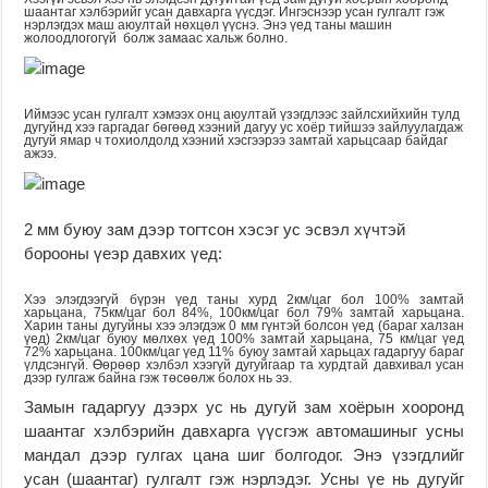
шаантаг хэлбэрийг усан давхарга үүсдэг. Ингэснээр усан гулгалт гэж
нэрлэгдэх маш аюултай нөхцөл үүснэ. Энэ үед таны машин
жолоодлогогүй болж замаас хальж болно.
Иймээс усан гулгалт хэмээх онц аюултай үзэгдлээс зайлсхийхийн тулд
дугуйнд хээ гаргадаг бөгөөд хээний дагуу ус хоёр тийшээ зайлуулагдаж
дугуй ямар ч тохиолдолд хээний хэсгээрээ замтай харьцсаар байдаг
ажээ.
2 мм буюу зам дээр тогтсон хэсэг ус эсвэл хүчтэй
борооны үеэр давхих үед:
Хээ элэгдээгүй бүрэн үед таны хурд 2км/цаг бол 100% замтай
харьцана, 75км/цаг бол 84%, 100км/цаг бол 79% замтай харьцана.
Харин таны дугуйны хээ элэгдэж 0 мм гүнтэй болсон үед (бараг халзан
үед) 2км/цаг буюу мөлхөх үед 100% замтай харьцана, 75 км/цаг үед
72% харьцана. 100км/цаг үед 11% буюу замтай харьцах гадаргуу бараг
үлдсэнгүй. Өөрөөр хэлбэл хээгүй дугуйгаар та хурдтай давхивал усан
дээр гулгаж байна гэж төсөөлж болох нь ээ.
Замын гадаргуу дээрх ус нь дугуй зам хоёрын хооронд
шаантаг хэлбэрийн давхарга үүсгэж автомашиныг усны
мандал дээр гулгах цана шиг болгодог. Энэ үзэгдлийг
усан (шаантаг) гулгалт гэж нэрлэдэг. Усны үе нь дугуйг