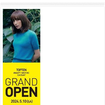
хорооллыг барилгажуулна
2026 оны 7 сар 21 / 10 цаг 15 минут
НИЙСЛЭЛ, АЙМГИЙН
УДИРДЛАГУУДЫН АЖЛЫГ
ХҮНД СУРТЛЫГ БУУРУУЛЖ,
ИРГЭД, АЖ АХУЙН НЭГЖИЙН
АЧААГ ХЭРХЭН ХӨНГӨЛСНӨӨР ДҮГНЭНЭ
2026 оны 7 сар 21 / 10 цаг 09 минут
Байнгын хорооны дарга М.Мандхай Цөлжилттэй
тэмцэх тухай НҮБ-ын конвенцын талуудын 17
дугаар бага хурал (СОР17)-ын бэлтгэл ажлын
явцтай танилцлаа
2026 оны 7 сар 21 / 10 цаг 03 минут
Б.Пүрэвдагва: Бүтээн байгуулалтын аливаа
ажил инженерийн хангамжийн байгууллагуудын
уялдаа холбоогүйгээс саатах ёсгүй
2026 оны 7 сар 20 / 17 цаг 21 минут
“Сэлбэ 20 минутын хот” төслийн анхны 12
давхар барилгын үндсэн карказ, цутгалтын ажил
дууслаа
2026 оны 7 сар 20 / 17 цаг 17 минут