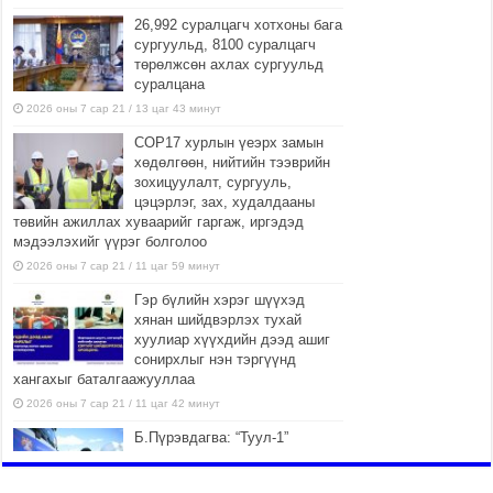
26,992 суралцагч хотхоны бага
сургуульд, 8100 суралцагч
төрөлжсөн ахлах сургуульд
суралцана
2026 оны 7 сар 21 / 13 цаг 43 минут
COP17 хурлын үеэрх замын
хөдөлгөөн, нийтийн тээврийн
зохицуулалт, сургууль,
цэцэрлэг, зах, худалдааны
төвийн ажиллах хуваарийг гаргаж, иргэдэд
мэдээлэхийг үүрэг болголоо
2026 оны 7 сар 21 / 11 цаг 59 минут
Гэр бүлийн хэрэг шүүхэд
хянан шийдвэрлэх тухай
хуулиар хүүхдийн дээд ашиг
сонирхлыг нэн тэргүүнд
хангахыг баталгаажууллаа
2026 оны 7 сар 21 / 11 цаг 42 минут
Б.Пүрэвдагва: “Туул-1”
коллекторыг ашиглалтад
оруулж байж бид гэр