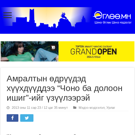
Амралтын өдрүүдэд
хүүхдүүддээ “Чоно ба долоон
ишиг”-ийг үзүүлээрэй
2013 оны 11 сар 23 / 12 цаг 35 минут
Мэдээ мэдээлэл
,
Урлаг