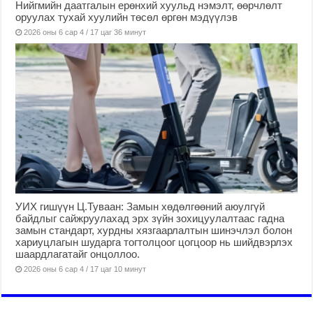
Нийгмийн даатгалын ерөнхий хуульд нэмэлт, өөрчлөлт
оруулах тухай хуулийн төсөл өргөн мэдүүлэв
2026 оны 6 сар 4 / 17 цаг 36 минут
УИХ гишүүн Ц.Туваан: Замын хөдөлгөөний аюулгүй
байдлыг сайжруулахад эрх зүйн зохицуулалтаас гадна
замын стандарт, хурдны хязгаарлалтын шинэчлэл болон
хариуцлагын шударга тогтолцоог цогцоор нь шийдвэрлэх
шаардлагатайг онцоллоо.
2026 оны 6 сар 4 / 17 цаг 10 минут