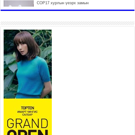
COP17 хурлын үеэрх замын
хөдөлгөөн, нийтийн тээврийн
зохицуулалт, сургууль,
цэцэрлэг, зах, худалдааны
төвийн ажиллах хуваарийг гаргаж, иргэдэд
мэдээлэхийг үүрэг болголоо
2026 оны 7 сар 21 / 11 цаг 59 минут
Гэр бүлийн хэрэг шүүхэд
хянан шийдвэрлэх тухай
хуулиар хүүхдийн дээд ашиг
сонирхлыг нэн тэргүүнд
хангахыг баталгаажууллаа
2026 оны 7 сар 21 / 11 цаг 42 минут
Б.Пүрэвдагва: “Туул-1”
коллекторыг ашиглалтад
оруулж байж бид гэр
хорооллыг барилгажуулна
2026 оны 7 сар 21 / 10 цаг 15 минут
НИЙСЛЭЛ, АЙМГИЙН УДИРДЛАГУУДЫН
АЖЛЫГ ХҮНД СУРТЛЫГ БУУРУУЛЖ, ИРГЭД,
АЖ АХУЙН НЭГЖИЙН АЧААГ ХЭРХЭН
ХӨНГӨЛСНӨӨР ДҮГНЭНЭ