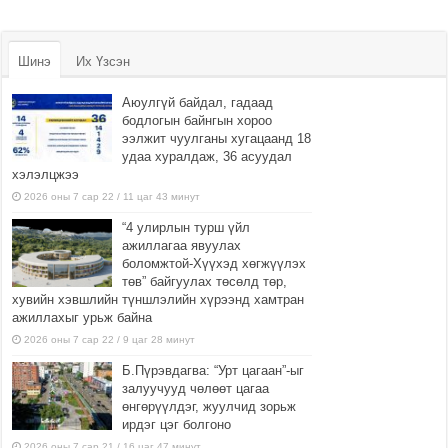
Шинэ
Их Үзсэн
Аюулгүй байдал, гадаад
бодлогын байнгын хороо
ээлжит чуулганы хугацаанд 18
удаа хуралдаж, 36 асуудал
хэлэлцжээ
2026 оны 7 сар 22 / 11 цаг 43 минут
“4 улирлын турш үйл
ажиллагаа явуулах
боломжтой-Хүүхэд хөгжүүлэх
төв” байгуулах төсөлд төр,
хувийн хэвшлийн түншлэлийн хүрээнд хамтран
ажиллахыг урьж байна
2026 оны 7 сар 22 / 9 цаг 28 минут
Б.Пүрэвдагва: “Урт цагаан”-ыг
залуучууд чөлөөт цагаа
өнгөрүүлдэг, жуулчид зорьж
ирдэг цэг болгоно
2026 оны 7 сар 21 / 16 цаг 47 минут