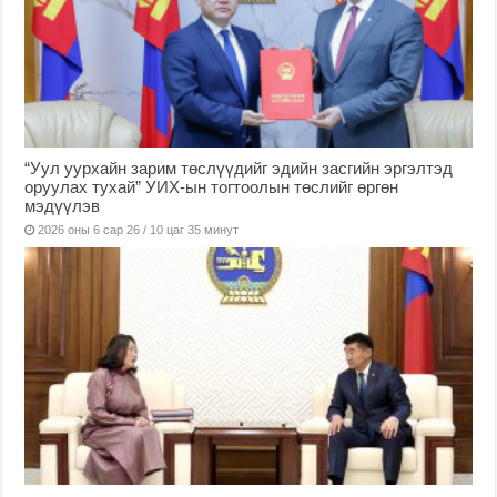
“Уул уурхайн зарим төслүүдийг эдийн засгийн эргэлтэд
оруулах тухай” УИХ-ын тогтоолын төслийг өргөн
мэдүүлэв
2026 оны 6 сар 26 / 10 цаг 35 минут