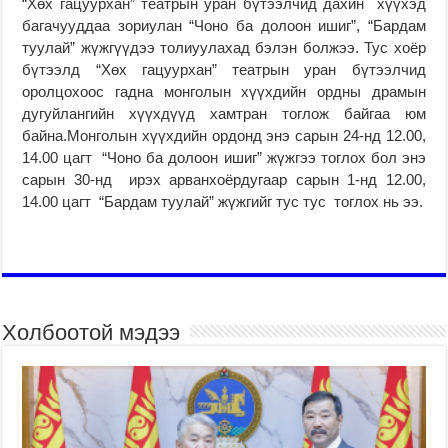
“Хөх гацуурхан” театрын уран бүтээлчид дахин хүүхэд
багачууддаа зориулан “Чоно ба долоон ишиг”, “Бардам
туулай” жүжгүүдээ толиуулахад бэлэн болжээ. Тус хоёр
бүтээлд “Хөх гацуурхан” театрын уран бүтээлчид
оролцохоос гадна монголын хүүхдийн ордны драмын
дугуйлангийн хүүхдүүд хамтран тоглож байгаа юм
байна.Монголын хүүхдийн ордонд энэ сарын 24-нд 12.00,
14.00 цагт “Чоно ба долоон ишиг” жүжгээ тоглох бол энэ
сарын 30-нд ирэх арванхоёрдугаар сарын 1-нд 12.00,
14.00 цагт “Бардам туулай” жүжгийг тус тус тоглох нь ээ.
Холбоотой мэдээ