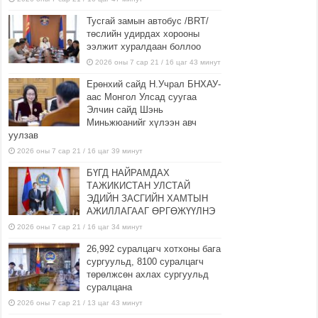
Тусгай замын автобус /BRT/
төслийн удирдах хорооны
ээлжит хуралдаан боллоо
2026 оны 7 сар 21 / 16 цаг 43 минут
Ерөнхий сайд Н.Учрал БНХАУ-
аас Монгол Улсад суугаа
Элчин сайд Шэнь
Миньжюанийг хүлээн авч
уулзав
2026 оны 7 сар 21 / 16 цаг 39 минут
БҮГД НАЙРАМДАХ
ТАЖИКИСТАН УЛСТАЙ
ЭДИЙН ЗАСГИЙН ХАМТЫН
АЖИЛЛАГААГ ӨРГӨЖҮҮЛНЭ
2026 оны 7 сар 21 / 16 цаг 34 минут
26,992 суралцагч хотхоны бага
сургуульд, 8100 суралцагч
төрөлжсөн ахлах сургуульд
суралцана
2026 оны 7 сар 21 / 13 цаг 43 минут