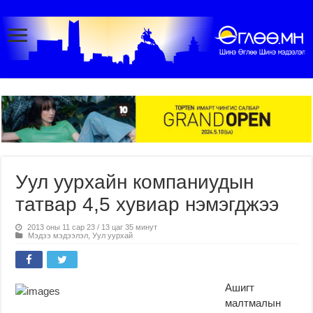
Уул уурхайн компаниудын
татвар 4,5 хувиар нэмэгджээ
2013 оны 11 сар 23 / 13 цаг 35 минут
Мэдээ мэдээлэл
,
Уул уурхай
Ашигт
малтмалын