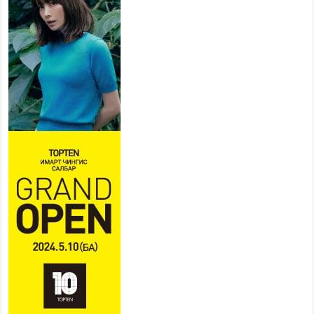
Усархаг аадар бороо орж
байгаа тул аюулгүй байдлаа
хангаж, үер усны аюулаас
сэрэмжлэхийг нийслэлийн
Онцгой байдлын газраас анхааруулж байна
2026 оны 7 сар 20 / 9 цаг 09 минут
311 алба хаагч, 119 техник хэрэгсэлтэй ажиллаж
үер усны аюул, болзошгүй эрсдэлээс сэргийлж
байна
2026 оны 7 сар 20 / 9 цаг 05 минут
Аяллаа зөв төлөвлөхийг иргэдэд зөвлөж байна
2026 оны 7 сар 16 / 11 цаг 50 минут
Үер усны болзошгүй аюулаас сэргийлж,
холбогдох байгууллагууд өндөржүүлсэн бэлэн
байдалд ажиллаж байна
2026 оны 7 сар 15 / 13 цаг 06 минут
Монгол адууны үнэ цэнийг дэлхийд сурталчлах
“Дэлхийн адууны өдөр”-т 15000 морьтон оролцож
байна
2026 оны 7 сар 15 / 11 цаг 51 минут