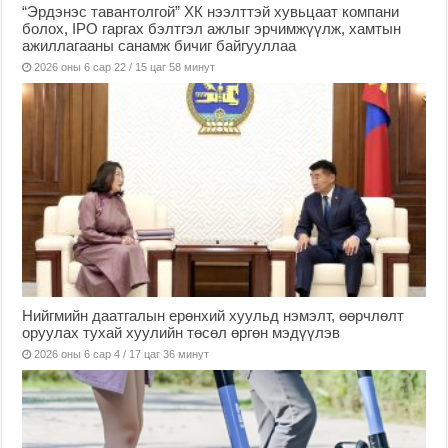
“Эрдэнэс тавантолгой” ХК нээлттэй хувьцаат компани
болох, IPO гаргах бэлтгэл ажлыг эрчимжүүлж, хамтын
ажиллагааны санамж бичиг байгууллаа
2026 оны 6 сар 22 / 15 цаг 58 минут
Нийгмийн даатгалын ерөнхий хуульд нэмэлт, өөрчлөлт
оруулах тухай хуулийн төсөл өргөн мэдүүлэв
2026 оны 6 сар 4 / 17 цаг 36 минут