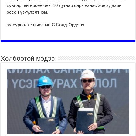
хувиар, өнгөрсөн оны 10 дугаар сарынхаас хоёр дахин
өссөн үзүүлэлт юм.
эх сурвалж: ньюс.мн С.Болд-Эрдэнэ
Холбоотой мэдээ