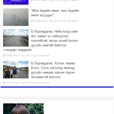
2026 оны 7 сар 20 / 11 цаг 51 минут
“Жил бүрийн өвөл, жил бүрийн
ижил асуудал”
2026 оны 7 сар 20 / 11 цаг 16 минут
Б.Пүрэвдагва: Нийслэлд хийх
бүх замыг ус зайлуулах
хоолойтой, явган хүний болон
дугуйн замтай байлгах
стандарт мөрдөнө
2026 оны 7 сар 20 / 9 цаг 24 минут
Б.Пүрэвдагва: Хотын төвөөс
Бэлх, Сэлх чиглэлд явахад
дугуйн замаар зорчих бүрэн
боломжтой боллоо
2026 оны 7 сар 20 / 9 цаг 20 минут
Хан-Уул дүүрэг, Чингисийн
өргөн чөлөөний ус зайлуулах
шугам хоолойн ажил 80
хувьтай үргэлжилж байна
2026 оны 7 сар 20 / 9 цаг 14 минут