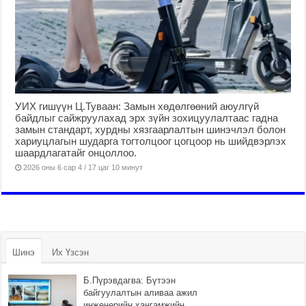
УИХ гишүүн Ц.Туваан: Замын хөдөлгөөний аюулгүй
байдлыг сайжруулахад эрх зүйн зохицуулалтаас гадна
замын стандарт, хурдны хязгаарлалтын шинэчлэл болон
хариуцлагын шударга тогтолцоог цогцоор нь шийдвэрлэх
шаардлагатайг онцоллоо.
2026 оны 6 сар 4 / 17 цаг 10 минут
Шинэ
Их Үзсэн
Б.Пүрэвдагва: Бүтээн
байгуулалтын аливаа ажил
инженерийн хангамжийн