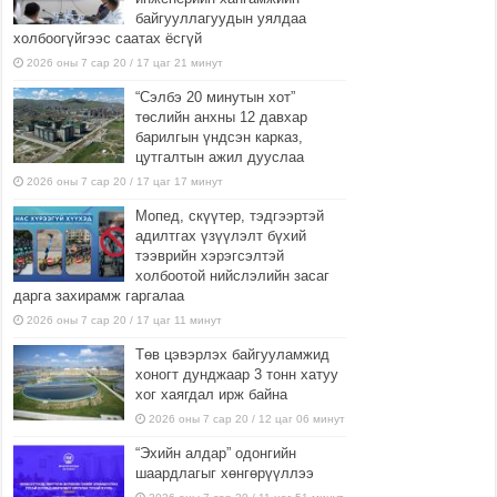
байгууллагуудын уялдаа
холбоогүйгээс саатах ёсгүй
2026 оны 7 сар 20 / 17 цаг 21 минут
“Сэлбэ 20 минутын хот”
төслийн анхны 12 давхар
барилгын үндсэн карказ,
цутгалтын ажил дууслаа
2026 оны 7 сар 20 / 17 цаг 17 минут
Мопед, скүүтер, тэдгээртэй
адилтгах үзүүлэлт бүхий
тээврийн хэрэгсэлтэй
холбоотой нийслэлийн засаг
дарга захирамж гаргалаа
2026 оны 7 сар 20 / 17 цаг 11 минут
Төв цэвэрлэх байгууламжид
хоногт дунджаар 3 тонн хатуу
хог хаягдал ирж байна
2026 оны 7 сар 20 / 12 цаг 06 минут
“Эхийн алдар” одонгийн
шаардлагыг хөнгөрүүллээ