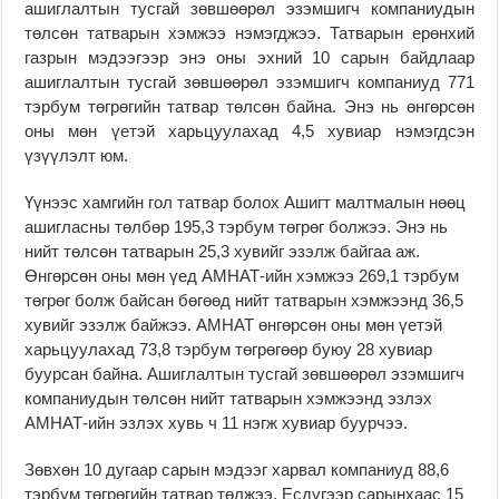
ашиглалтын тусгай зөвшөөрөл эзэмшигч компаниудын
төлсөн татварын хэмжээ нэмэгджээ. Татварын ерөнхий
газрын мэдээгээр энэ оны эхний 10 сарын байдлаар
ашиглалтын тусгай зөвшөөрөл эзэмшигч компаниуд 771
тэрбум төгрөгийн татвар төлсөн байна. Энэ нь өнгөрсөн
оны мөн үетэй харьцуулахад 4,5 хувиар нэмэгдсэн
үзүүлэлт юм.
Үүнээс хамгийн гол татвар болох Ашигт малтмалын нөөц
ашигласны төлбөр 195,3 тэрбум төгрөг болжээ. Энэ нь
нийт төлсөн татварын 25,3 хувийг эзэлж байгаа аж.
Өнгөрсөн оны мөн үед АМНАТ-ийн хэмжээ 269,1 тэрбум
төгрөг болж байсан бөгөөд нийт татварын хэмжээнд 36,5
хувийг эзэлж байжээ. АМНАТ өнгөрсөн оны мөн үетэй
харьцуулахад 73,8 тэрбум төгрөгөөр буюу 28 хувиар
буурсан байна. Ашиглалтын тусгай зөвшөөрөл эзэмшигч
компаниудын төлсөн нийт татварын хэмжээнд эзлэх
АМНАТ-ийн эзлэх хувь ч 11 нэгж хувиар буурчээ.
Зөвхөн 10 дугаар сарын мэдээг харвал компаниуд 88,6
тэрбум төгрөгийн татвар төлжээ. Есдүгээр сарынхаас 15