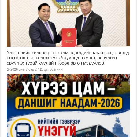
Улс төрийн хилс хэрэгт хэлмэгдэгчдийг цагаатгах, тэдэнд
нөхөх олговор олгох тухай хуульд нэмэлт, өөрчлөлт
оруулах тухай хуулийн төсөл өргөн мэдүүлэв
2026 оны 7 сар 2 / 11 цаг 50 минут