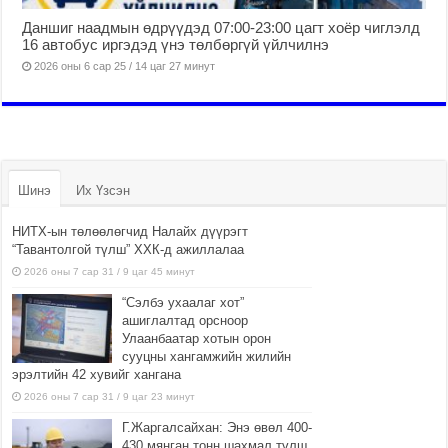
Даншиг наадмын өдрүүдэд 07:00-23:00 цагт хоёр чиглэлд
16 автобус иргэдэд үнэ төлбөргүй үйлчилнэ
2026 оны 6 сар 25 / 14 цаг 27 минут
Шинэ
Их Үзсэн
НИТХ-ын төлөөлөгчид Налайх дүүрэгт
“Тавантолгой түлш” ХХК-д ажиллалаа
2026 оны 7 сар 31 / 9 цаг 45 минут
“Сэлбэ ухаалаг хот”
ашиглалтад орсноор
Улаанбаатар хотын орон
сууцны хангамжийн жилийн
эрэлтийн 42 хувийг хангана
2026 оны 7 сар 31 / 9 цаг 23 минут
Г.Жаргалсайхан: Энэ өвөл 400-
430 мянган тонн шахмал түлш