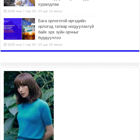
хуралдлаа
2026 оны 7 сар 30 / 15 цаг 12 минут
Бага орлоготой иргэдийн
орлогод татвар ногдуулахгүй
байх эрх зүйн орчныг
бүрдүүллээ
2026 оны 7 сар 30 / 15 цаг 02 минут
Монгол Улсын хуулиудын 55.9
хувьд хуулийн хэрэгжилтийн
үр дагаврын үнэлгээ хийгджээ
2026 оны 7 сар 30 / 14 цаг 55 минут
Б.Пүрэвдагва: Өвөлжилтийн
бэлтгэлийн хүрээнд нийслэлд
573 төсөл, арга хэмжээг
хэрэгжүүлж байна
2026 оны 7 сар 29 / 16 цаг 18 минут
Ерөнхий сайд Н.Учрал
олимпиадын хүрээнд гарсан
зардлыг шийдвэрлэж өгөхөөр
болов
2026 оны 7 сар 29 / 14 цаг 36 минут