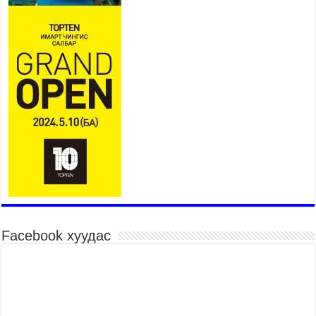
435 борлуулалтын цэгээр 280,000 тонн хагас
коксон түлшийг айл, өрхүүдэд борлуулна
2026 оны 7 сар 29 / 14 цаг 30 минут
Шадар сайд Н.Номтойбаяр: Эрт сэрэмжлүүлэх
тогтолцоо, шинэ технологи гамшгийн эрсдэлийг
бууруулах гол хөшүүрэг
2026 оны 7 сар 29 / 14 цаг 25 минут
Монгол Улсын эрэн хайх, аврах ажиллагааны
чадавхыг олон улсын түвшинд хүргэнэ
2026 оны 7 сар 29 / 14 цаг 20 минут
УИХ-ын дарга С.Бямбацогт “Хар жагсаалт”-ын
асуудлыг цэгцлэх чиглэлээр Монголбанкны
удирдлагад 30 хоногийн хугацаатай үүрэг өглөө
2026 оны 7 сар 29 / 14 цаг 15 минут
Facebook хуудас
Хаврын ээлжит чуулганы хугацаанд Улсын Их
Хурлын гишүүдээс 16 асуулт, 27 асуулга
тавьжээ
2026 оны 7 сар 29 / 14 цаг 10 минут
Б.Пүрэвдагва: “Сэлбэ” төслийг амжилттай