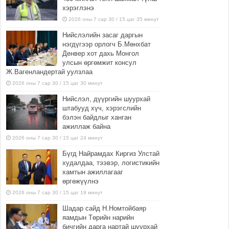
хэрэглэнэ
2026 оны 7 сар 30 / 15 цаг 35 минут
Нийслэлийн засаг даргын
нэгдүгээр орлогч Б.Мөнхбат
Денвер хот дахь Монгол
улсын өргөмжит консул
Ж.Вагенландертай уулзлаа
2026 оны 7 сар 30 / 15 цаг 30 минут
Нийслэл, дүүргийн шуурхай
штабууд хүч, хэрэгслийн
бэлэн байдлыг ханган
ажиллаж байна
2026 оны 7 сар 30 / 15 цаг 24 минут
Бүгд Найрамдах Киргиз Улстай
худалдаа, тээвэр, логистикийн
хамтын ажиллагааг
өргөжүүлнэ
2026 оны 7 сар 30 / 15 цаг 19 минут
Шадар сайд Н.Номтойбаяр
яамдын Төрийн нарийн
бичгийн дарга нартай шуурхай