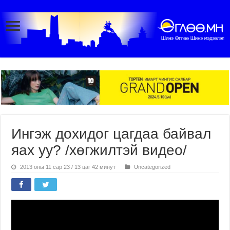
Ингэж дохидог цагдаа байвал
яах уу? /хөгжилтэй видео/
2013 оны 11 сар 23 / 13 цаг 42 минут
Uncategorized