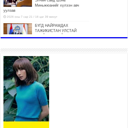
Элчин сайд Шэнь
Миньжюанийг хүлээн авч
уулзав
2026 оны 7 сар 21 / 16 цаг 39 минут
БҮГД НАЙРАМДАХ
ТАЖИКИСТАН УЛСТАЙ
ЭДИЙН ЗАСГИЙН ХАМТЫН
АЖИЛЛАГААГ ӨРГӨЖҮҮЛНЭ
2026 оны 7 сар 21 / 16 цаг 34 минут
26,992 суралцагч хотхоны бага
сургуульд, 8100 суралцагч
төрөлжсөн ахлах сургуульд
суралцана
2026 оны 7 сар 21 / 13 цаг 43 минут
COP17 хурлын үеэрх замын
хөдөлгөөн, нийтийн тээврийн
зохицуулалт, сургууль,
цэцэрлэг, зах, худалдааны
төвийн ажиллах хуваарийг гаргаж, иргэдэд
мэдээлэхийг үүрэг болголоо
2026 оны 7 сар 21 / 11 цаг 59 минут
Гэр бүлийн хэрэг шүүхэд хянан шийдвэрлэх