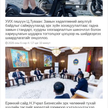
УИХ гишүүн Ц.Туваан: Замын хөдөлгөөний аюулгүй
байдлыг сайжруулахад эрх зүйн зохицуулалтаас гадна
замын стандарт, хурдны хязгаарлалтын шинэчлэл болон
хариуцлагын шударга тогтолцоог цогцоор нь шийдвэрлэх
шаардлагатайг онцоллоо.
2026 оны 6 сар 4 / 17 цаг 10 минут
Ерөнхий сайд Н.Учрал Бизнесийн эрх чөлөөний тухай
хуулийн төслийг яаралтай горимоор хэлэлцүүлэхээр