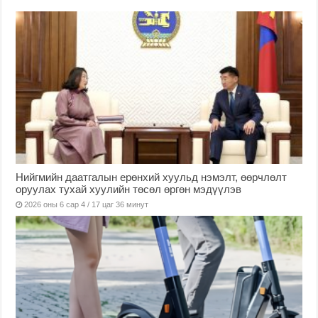
Нийгмийн даатгалын ерөнхий хуульд нэмэлт, өөрчлөлт
оруулах тухай хуулийн төсөл өргөн мэдүүлэв
2026 оны 6 сар 4 / 17 цаг 36 минут