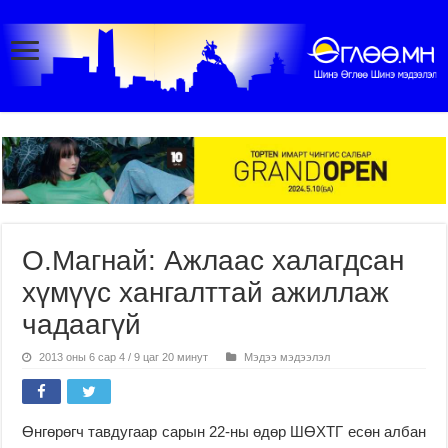
О.Магнай: Ажлаас халагдсан
хүмүүс хангалттай ажиллаж
чадаагүй
2013 оны 6 сар 4 / 9 цаг 20 минут
Мэдээ мэдээлэл
Өнгөрөгч тавдугаар са­рын 22-ны өдөр ШӨХТГ есөн албан