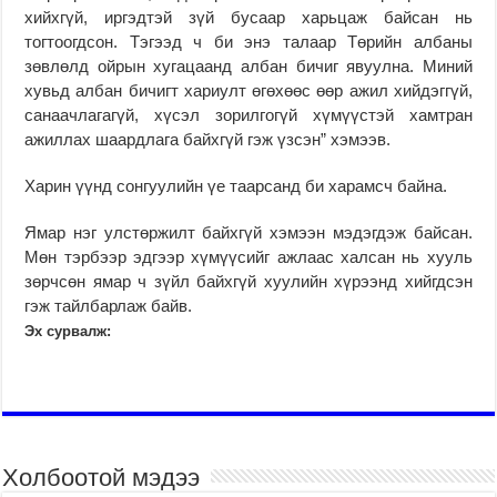
хийхгүй, иргэдтэй зүй бусаар харьцаж байсан нь
тогтоогдсон. Тэгээд ч би энэ талаар Төрийн албаны
зөвлөлд ойрын хугацаанд албан бичиг явуулна. Ми­ний
хувьд албан бичигт хариулт өгөхөөс өөр ажил хийдэггүй,
санаачлагагүй, хү­сэл зорилгогүй хүмүүстэй хамтран
ажиллах шаардлага байхгүй гэж үзсэн” хэмээв.
Харин үүнд сонгуулийн үе таар­санд би харамсч байна.
Ямар нэг улстөржилт байх­гүй хэмээн мэдэгдэж байсан.
Мөн тэрбээр эдгээр хү­мүүсийг ажлаас халсан нь хууль
зөрчсөн ямар ч зүйл байхгүй хуулийн хү­рээнд хийгдсэн
гэж тайлбарлаж байв.
Эх сурвалж:
Холбоотой мэдээ