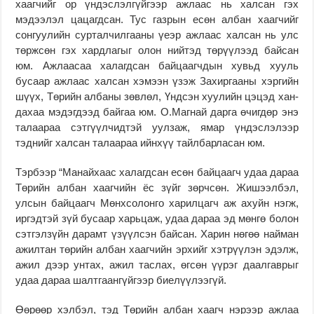
хаагчийг ор үндэс­лэл­гүй­­гээр ажлаас нь халсан гэх
мэдээлэл цацагдсан. Тус газрын есөн албан хаагчийг
сонгуулийн сур­талчилгааны үеэр ажлаас халсан нь улс
төржсөн гэх хардлагыг олон ний­тэд тө­рүүлээд байсан
юм. Аж­лаасаа халагдсан бай­цаагч­дын хувьд хууль
бусаар ажлаас халсан хэмээн үзэж Захиргааны хэргийн
шүүх, Төрийн албаны зөвлөл, Үнд­сэн хуулийн цэцэд хан­
дахаа мэдэгдээд байгаа юм. О.Магнай дарга өчигдөр энэ
талаараа сэтгүүлчидтэй уулзаж, ямар үндэслэлээр
тэднийг халсан талаараа ийнхүү тайлбарласан юм.
Тэрбээр “Манайхаас ха­­­­лагдсан есөн бай­цаагч удаа дараа
Төрийн албан хаагчийн ёс зүйг зөрчсөн. Жи­­шээлбэл,
улсын байцаагч Мөнхсолонго харилцагч аж ахуйн нэгж,
иргэдтэй зүй бусаар харьцаж, удаа да­раа эд мөнгө болон
сэтгэл­зүйн дарамт үзүүлсэн бай­сан. Харин нөгөө най­ман
ажил­тан төрийн албан хаагчийн эрхийг хэт­рүүлэн эдэлж,
ажил дээр унтах, ажил таслах, өгсөн үүрэг даалгаврыг
удаа дараа шалт­гаангүйгээр биелүү­лээ­­гүй.
Өөрөөр хэлбэл, тэд Төрийн албан хаагч нэрээр ажлаа