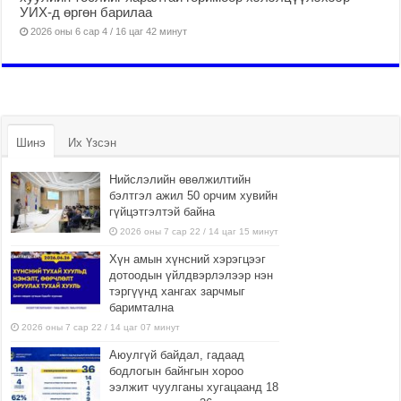
УИХ-д өргөн барилаа
2026 оны 6 сар 4 / 16 цаг 42 минут
Шинэ
Их Үзсэн
Нийслэлийн өвөлжилтийн
бэлтгэл ажил 50 орчим хувийн
гүйцэтгэлтэй байна
2026 оны 7 сар 22 / 14 цаг 15 минут
Хүн амын хүнсний хэрэгцээг
дотоодын үйлдвэрлэлээр нэн
тэргүүнд хангах зарчмыг
баримтална
2026 оны 7 сар 22 / 14 цаг 07 минут
Аюулгүй байдал, гадаад
бодлогын байнгын хороо
ээлжит чуулганы хугацаанд 18