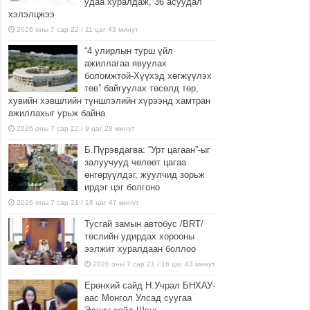
удаа хуралдаж, 36 асуудал
хэлэлцжээ
2026 оны 7 сар 22 / 11 цаг 43 минут
“4 улирлын турш үйл
ажиллагаа явуулах
боломжтой-Хүүхэд хөгжүүлэх
төв” байгуулах төсөлд төр,
хувийн хэвшлийн түншлэлийн хүрээнд хамтран
ажиллахыг урьж байна
2026 оны 7 сар 22 / 9 цаг 28 минут
Б.Пүрэвдагва: “Урт цагаан”-ыг
залуучууд чөлөөт цагаа
өнгөрүүлдэг, жуулчид зорьж
ирдэг цэг болгоно
2026 оны 7 сар 21 / 16 цаг 47 минут
Тусгай замын автобус /BRT/
төслийн удирдах хорооны
ээлжит хуралдаан боллоо
2026 оны 7 сар 21 / 16 цаг 43 минут
Ерөнхий сайд Н.Учрал БНХАУ-
аас Монгол Улсад суугаа