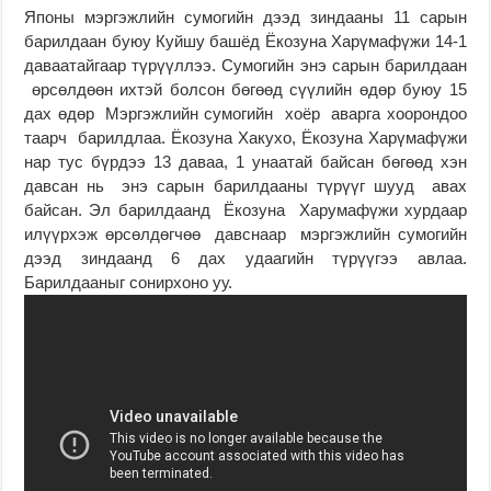
Японы мэргэжлийн сумогийн дээд зиндааны 11 сарын
барилдаан буюу Куйшу башёд Ёкозуна Харүмафүжи 14-1
даваатайгаар түрүүллээ. Сумогийн энэ сарын барилдаан
өрсөлдөөн ихтэй болсон бөгөөд сүүлийн өдөр буюу 15
дах өдөр Мэргэжлийн сумогийн хоёр аварга хоорондоо
таарч барилдлаа. Ёкозуна Хакухо, Ёкозуна Харүмафүжи
нар тус бүрдээ 13 даваа, 1 унаатай байсан бөгөөд хэн
давсан нь энэ сарын барилдааны түрүүг шууд авах
байсан. Эл барилдаанд Ёкозуна Харумафүжи хурдаар
илүүрхэж өрсөлдөгчөө давснаар мэргэжлийн сумогийн
дээд зиндаанд 6 дах удаагийн түрүүгээ авлаа.
Барилдааныг сонирхоно уу.