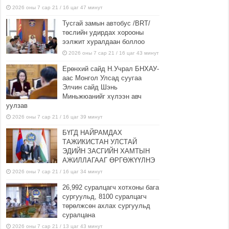
2026 оны 7 сар 21 / 16 цаг 47 минут
Тусгай замын автобус /BRT/
төслийн удирдах хорооны
ээлжит хуралдаан боллоо
2026 оны 7 сар 21 / 16 цаг 43 минут
Ерөнхий сайд Н.Учрал БНХАУ-
аас Монгол Улсад суугаа
Элчин сайд Шэнь
Миньжюанийг хүлээн авч
уулзав
2026 оны 7 сар 21 / 16 цаг 39 минут
БҮГД НАЙРАМДАХ
ТАЖИКИСТАН УЛСТАЙ
ЭДИЙН ЗАСГИЙН ХАМТЫН
АЖИЛЛАГААГ ӨРГӨЖҮҮЛНЭ
2026 оны 7 сар 21 / 16 цаг 34 минут
26,992 суралцагч хотхоны бага
сургуульд, 8100 суралцагч
төрөлжсөн ахлах сургуульд
суралцана
2026 оны 7 сар 21 / 13 цаг 43 минут