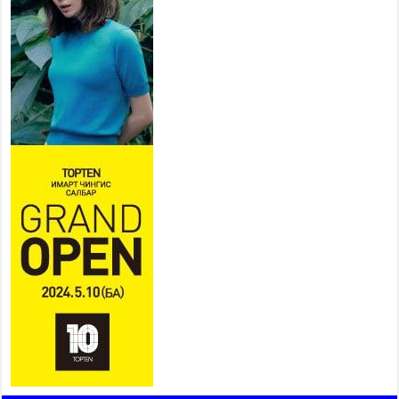
ИРГЭД, АЖ АХУЙН НЭГЖИЙН
АЧААГ ХЭРХЭН ХӨНГӨЛСНӨӨР ДҮГНЭНЭ
2026 оны 7 сар 21 / 10 цаг 09 минут
Байнгын хорооны дарга
М.Мандхай Цөлжилттэй
тэмцэх тухай НҮБ-ын
конвенцын талуудын 17 дугаар
бага хурал (СОР17)-ын бэлтгэл ажлын явцтай
танилцлаа
2026 оны 7 сар 21 / 10 цаг 03 минут
Б.Пүрэвдагва: Бүтээн байгуулалтын аливаа
ажил инженерийн хангамжийн байгууллагуудын
уялдаа холбоогүйгээс саатах ёсгүй
2026 оны 7 сар 20 / 17 цаг 21 минут
“Сэлбэ 20 минутын хот” төслийн анхны 12
давхар барилгын үндсэн карказ, цутгалтын ажил
дууслаа
2026 оны 7 сар 20 / 17 цаг 17 минут
Мопед, скүүтер, тэдгээртэй адилтгах үзүүлэлт
бүхий тээврийн хэрэгсэлтэй холбоотой
нийслэлийн засаг дарга захирамж гаргалаа