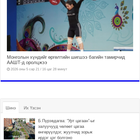
Монголын хүндийг өргөлтийн шигшээ багийн тамирчид
ААШТ-д оролцжээ
2026 оны 5 сар 21 / 16 цаг 28 минут
Шинэ
Их Үзсэн
Б.Пүрэвдагва: “Урт цагаан”-ыг
залуучууд чөлөөт цагаа
өнгөрүүлдэг, жуулчид зорьж
ирдэг цэг болгоно