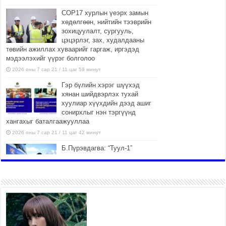
COP17 хурлын үеэрх замын
хөдөлгөөн, нийтийн тээврийн
зохицуулалт, сургууль,
цэцэрлэг, зах, худалдааны
төвийн ажиллах хуваарийг гаргаж, иргэдэд
мэдээлэхийг үүрэг болголоо
2026 оны 7 сар 21 / 11 цаг 59 минут
Гэр бүлийн хэрэг шүүхэд
хянан шийдвэрлэх тухай
хуулиар хүүхдийн дээд ашиг
сонирхлыг нэн тэргүүнд
хангахыг баталгаажууллаа
2026 оны 7 сар 21 / 11 цаг 42 минут
Б.Пүрэвдагва: “Туул-1”
коллекторыг ашиглалтад
оруулж байж бид гэр
хорооллыг барилгажуулна
2026 оны 7 сар 21 / 10 цаг 15 минут
НИЙСЛЭЛ, АЙМГИЙН
УДИРДЛАГУУДЫН АЖЛЫГ
ХҮНД СУРТЛЫГ БУУРУУЛЖ,