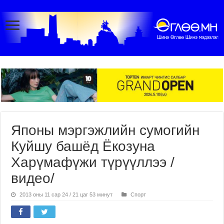
Японы мэргэжлийн сумогийн
Куйшу башёд Ёкозуна
Харүмафүжи түрүүллээ /
видео/
2013 оны 11 сар 24 / 21 цаг 53 минут
Спорт