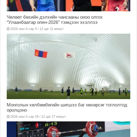
Чөлөөт бөхийн дэлхийн чансааны оноо олгох
“Улаанбаатар опен-2026” тэмцээн эхэллээ
2026 оны 6 сар 4 / 12 цаг 11 минут
Монголын хөлбөмбөгийн шигшээ баг нөхөрсөг тоглолтод
оролцоно
2026 оны 5 сар 29 / 12 цаг 27 минут