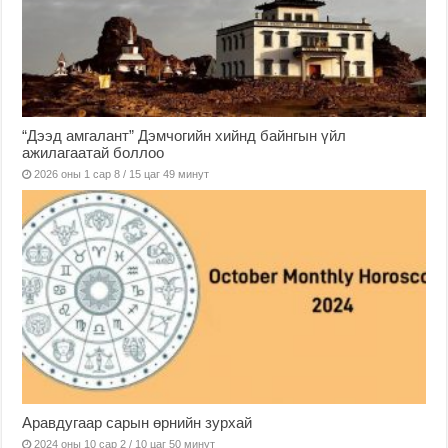
“Дээд амгалант” Дэмчогийн хийнд байнгын үйл
ажилагаатай боллоо
2026 оны 1 сар 8 / 15 цаг 49 минут
Аравдугаар сарын өрнийн зурхай
2024 оны 10 сар 2 / 10 цаг 50 минут