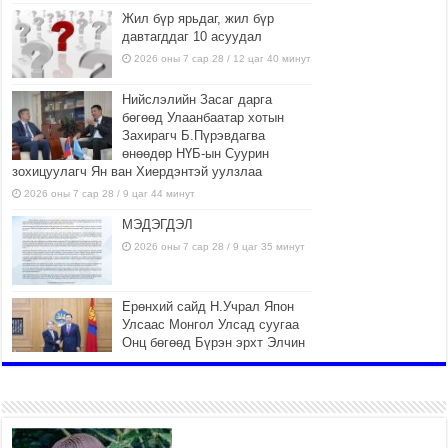
Жил бүр ярьдаг, жил бүр
давтагддаг 10 асуудал
2026 оны 7 сар 28 / 12 цаг 40 минут
Нийслэлийн Засаг дарга
бөгөөд Улаанбаатар хотын
Захирагч Б.Пүрэвдагва
өнөөдөр НҮБ-ын Суурин
зохицуулагч Ян ван Хиердэнтэй уулзлаа
2026 оны 7 сар 28 / 9 цаг 44 минут
МЭДЭГДЭЛ
2026 оны 7 сар 28 / 9 цаг 35 минут
Ерөнхий сайд Н.Учрал Япон
Улсаас Монгол Улсад суугаа
Онц бөгөөд Бүрэн эрхт Элчин
сайд Игавахара Масарүг
хүлээн авч уулзлаа
2026 оны 7 сар 27 / 16 цаг 26 минут
Орон нутагт санхүүгийн эрх