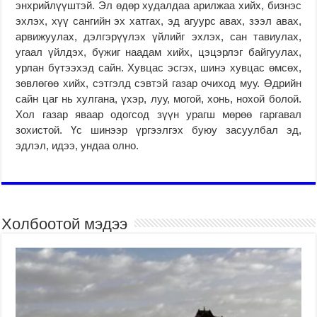
энхрийлүүштэй. Эл өдөр худалдаа арилжаа хийх, бизнэс
эхлэх, хүү сангийн эх хатгах, эд агуурс авах, зээл авах,
арвижуулах, дэлгэрүүлэх үйлийг эхлэх, сан тавиулах,
угаал үйлдэх, бүжиг наадам хийх, цэцэрлэг байгуулах,
урлан бүтээхэд сайн. Хувцас эсгэх, шинэ хувцас өмсөх,
зөвлөгөө хийх, сэтгэлд сэвтэй газар очиход муу. Өдрийн
сайн цаг нь хулгана, үхэр, луу, могой, хонь, нохой болой.
Хол газар яваар одогсод зүүн урагш мөрөө гаргавал
зохистой. Үс шинээр үргээлгэх буюу засуулбал эд,
эдлэл, идээ, ундаа олно.
Холбоотой мэдээ