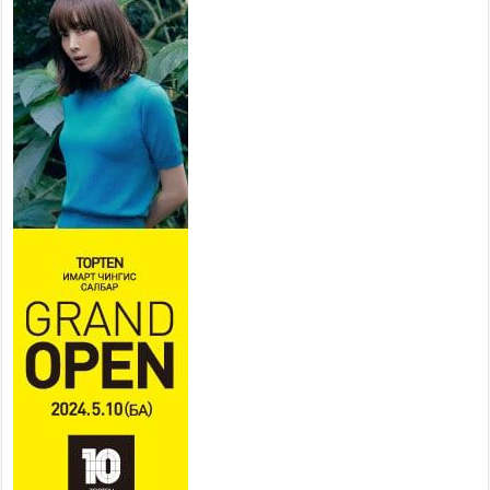
мэдлийг олгож, Иргэдийн
төлөөлөгчдийн хурал хяналт
тавьдаг байх эрх зүйн орчныг
бүрдүүлнэ
2026 оны 7 сар 27 / 16 цаг 22 минут
Байгаль орчин, хүнс, хөдөө аж
ахуйн байнгын хороо 37
асуудлыг хэлэлцэн, 14 хууль,
6 тогтоол батлуулжээ
2026 оны 7 сар 27 / 16 цаг 16 минут
Сөүлийн гудамж амралтын
өдрүүдэд автомашингүй бүс
боллоо
2026 оны 7 сар 27 / 11 цаг 58 минут
Дамбадаржаа дулааны станцад 10 дугаар сард
тохируулга хийж, энэ онд ашиглалтад оруулна
2026 оны 7 сар 27 / 11 цаг 43 минут
Нийслэлийн 5000 өрхийг хийн түлшний
хэрэглээнд бүрэн шилжүүллээ
2026 оны 7 сар 27 / 11 цаг 37 минут
Геологийн төв лабораторийн уулзварын авто