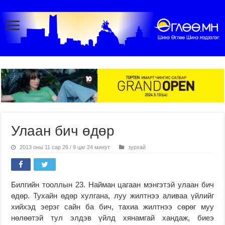
Улаан бич өдөр
2013 оны 11 сар 26 / 9 цаг 24 минут
зурхай
Билгийн тооллын 23. Найман цагаан мэнгэтэй улаан бич
өдөр. Тухайн өдөр хулгана, луу жилтнээ аливаа үйлийг
хийхэд эерэг сайн ба бич, тахиа жилтнээ сөрөг муу
нөлөөтэй тул элдэв үйлд хянамгай хандаж, биеэ