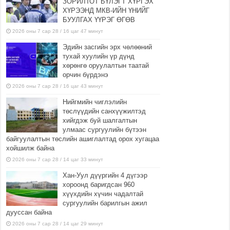
ЗОРИЛТОТ БҮЛЭГТ ХҮРГЭХ
ХҮРЭЭНД МКВ-ИЙН ҮНИЙГ
БУУЛГАХ ҮҮРЭГ ӨГӨВ
2026 оны 7 сар 28 / 16 цаг 47 минут
Эдийн засгийн эрх чөлөөний
тухай хуулийн үр дүнд
хөрөнгө оруулалтын таатай
орчин бүрдэнэ
2026 оны 7 сар 28 / 16 цаг 43 минут
Нийгмийн чиглэлийн
төслүүдийн санхүүжилтэд
хийгдэж буй шалгалтын
улмаас сургуулийн бүтээн
байгуулалтын төслийн ашиглалтад орох хугацаа
хойшилж байна
2026 оны 7 сар 28 / 14 цаг 33 минут
Хан-Уул дүүргийн 4 дүгээр
хороонд баригдсан 960
хүүхдийн хүчин чадалтай
сургуулийн барилгын ажил
дууссан байна
2026 оны 7 сар 28 / 14 цаг 29 минут