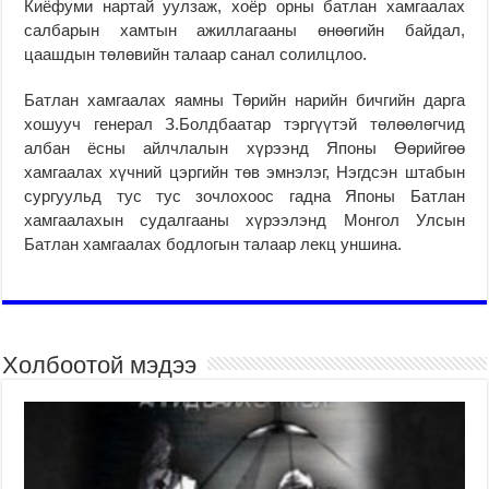
Киёфуми нартай уулзаж, хоёр орны батлан хамгаалах
салбарын хамтын ажиллагааны өнөөгийн байдал,
цаашдын төлөвийн талаар санал солилцлоо.
Батлан хамгаалах яамны Төрийн нарийн бичгийн дарга
хошууч генерал З.Болдбаатар тэргүүтэй төлөөлөгчид
албан ёсны айлчлалын хүрээнд Японы Өөрийгөө
хамгаалах хүчний цэргийн төв эмнэлэг, Нэгдсэн штабын
сургуульд тус тус зочлохоос гадна Японы Батлан
хамгаалахын судалгааны хүрээлэнд Монгол Улсын
Батлан хамгаалах бодлогын талаар лекц уншина.
Холбоотой мэдээ