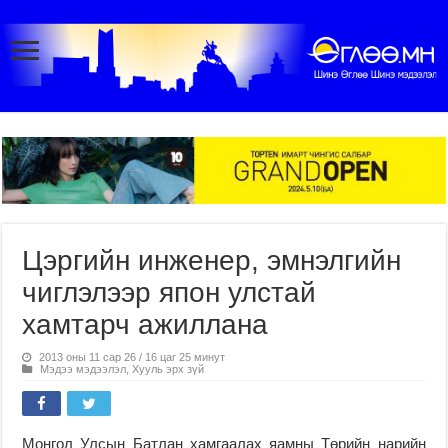
Цэргийн инженер, эмнэлгийн
чиглэлээр япон улстай
хамтарч ажиллана
2013 оны 11 сар 26 / 16 цаг 25 минут
Мэдээ мэдээлэл
,
Хууль эрх зүй
Монгол Улсын Батлан хамгаалах яамны Төрийн нарийн