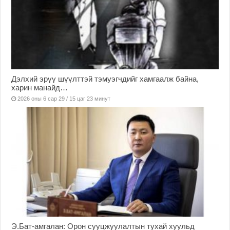
Дэлхий эрүү шүүлттэй тэмуэгчдийг хамгаалж байна,
харин манайд…
2026 оны 6 сар 29 / 15 цаг 23 минут
Э.Бат-амгалан: Орон сууцжуулалтын тухай хуульд