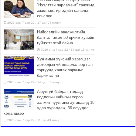
“Нээлттэй парламент” танхимд
ажиллаж, иргэдийн саналыг
сонслоо
2026 оны 7 сар 22 / 17 цаг 04 минут
Нийслэлийн өвөлжилтийн
бэлтгэл ажил 50 орчим хувийн
гүйцэтгэлтэй байна
2026 оны 7 сар 22 / 14 цаг 15 минут
Хүн амын хүнсний хэрэгцээг
дотоодын үйлдвэрлэлээр нэн
тэргүүнд хангах зарчмыг
баримтална
2026 оны 7 сар 22 / 14 цаг 07 минут
Аюулгүй байдал, гадаад
бодлогын байнгын хороо
ээлжит чуулганы хугацаанд 18
удаа хуралдаж, 36 асуудал
хэлэлцжээ
2026 оны 7 сар 22 / 11 цаг 43 минут
“4 улирлын турш үйл
ажиллагаа явуулах