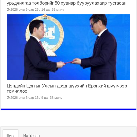
урьдчилгаа төлбөрийг 50 хувиар бууруулахаар тусгасан
2026 оны 6 сар 23 / 14 цаг 59 минут
Цэндийн Цогтыг Улсын дээд шүүхийн Ерөнхий шүүгчээр
томиллоо
2026 оны 6 сар 16 / 9 цаг 38 минут
Шинэ
Их Үзсэн