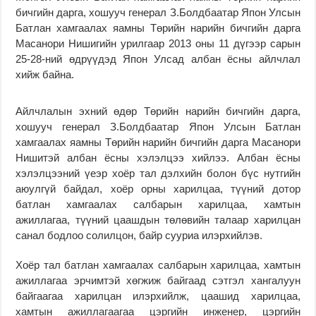
бичгийн дарга, хошууч генерал З.Болдбаатар Япон Улсын
Батлан хамгаалах яамны Төрийн нарийн бичгийн дарга
Масанори Нишигийн урилгаар 2013 оны 11 дүгээр сарын
25-28-ний өдрүүдэд Япон Улсад албан ёсны айлчлал
хийж байна.
Айлчлалын эхний өдөр Төрийн нарийн бичгийн дарга,
хошууч генерал З.Болдбаатар Япон Улсын Батлан
хамгаалах яамны Төрийн нарийн бичгийн дарга Масанори
Нишитэй албан ёсны хэлэлцээ хийлээ. Албан ёсны
хэлэлцээний үеэр хоёр тал дэлхийн болон бүс нутгийн
аюулгүй байдал, хоёр орны харилцаа, түүний дотор
батлан хамгаалах салбарын харилцаа, хамтын
ажиллагаа, түүний цаашдын төлөвийн талаар харилцан
санал бодлоо солилцон, байр сууриа илэрхийлэв.
Хоёр тал батлан хамгаалах салбарын харилцаа, хамтын
ажиллагаа эрчимтэй хөгжиж байгаад сэтгэл хангалуун
байгаагаа харилцан илэрхийлж, цаашид харилцаа,
хамтын ажиллагаагаа цэргийн инженер, цэргийн