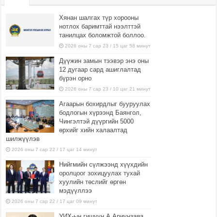
Хянан шалгах түр хорооны
нотлох баримттай нээлттэй
танилцах боломжтой боллоо.
2026 оны 7 сар 23 / 15 цаг 58 минут
Дүүжин замын тээвэр энэ оны
12 дугаар сард ашиглалтад
бүрэн орно
2026 оны 7 сар 23 / 10 цаг 21 минут
Агаарын бохирдлыг бууруулах
бодлогын хүрээнд Баянгол,
Чингэлтэй дүүргийн 5000
өрхийг хийн халаалтад
шилжүүлэв
2026 оны 7 сар 22 / 17 цаг 14 минут
Нийгмийн сүлжээнд хүүхдийн
оролцоог зохицуулах тухай
хуулийн төслийг өргөн
мэдүүллээ
2026 оны 7 сар 22 / 17 цаг 09 минут
УИХ-ын гишүүн А.Ариунзаяа