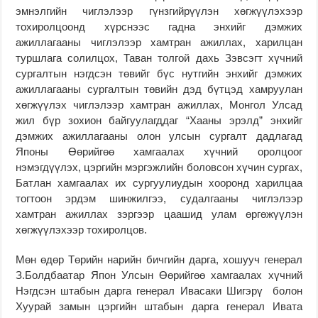
эмнэлгийн чиглэлээр гүнзгийрүүлэн хөгжүүлэхээр
тохиролцоонд хүрснээс гадна энхийг дэмжих
ажиллагааны чиглэлээр хамтран ажиллах, харилцан
туршлага солилцох, Таван толгой дахь Зэвсэгт хүчний
сургалтын нэгдсэн төвийг бүс нутгийн энхийг дэмжих
ажиллагааны сургалтын төвийн дэд бүтцэд хамруулан
хөгжүүлэх чиглэлээр хамтран ажиллах, Монгол Улсад
жил бүр зохион байгуулагддаг “Хааны эрэлд” энхийг
дэмжих ажиллагааны олон улсын сургалт дадлагад
Японы Өөрийгөө хамгаалах хүчний оролцоог
нэмэгдүүлэх, цэргийн мэргэжлийн боловсон хүчин сургах,
Батлан хамгаалах их сургуулиудын хооронд харилцаа
тогтоон эрдэм шинжилгээ, судалгааны чиглэлээр
хамтран ажиллах зэргээр цаашид улам өргөжүүлэн
хөгжүүлэхээр тохиролцов.
Мөн өдөр Төрийн нарийн бичгийн дарга, хошууч генерал
З.Болдбаатар Япон Улсын Өөрийгөө хамгаалах хүчний
Нэгдсэн штабын дарга генерал Ивасаки Шигэрү болон
Хуурай замын цэргийн штабын дарга генерал Ивата