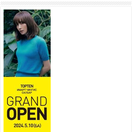
боломжтой-Хүүхэд хөгжүүлэх
төв” байгуулах төсөлд төр,
хувийн хэвшлийн түншлэлийн хүрээнд хамтран
ажиллахыг урьж байна
2026 оны 7 сар 22 / 9 цаг 28 минут
Б.Пүрэвдагва: “Урт цагаан”-ыг
залуучууд чөлөөт цагаа
өнгөрүүлдэг, жуулчид зорьж
ирдэг цэг болгоно
2026 оны 7 сар 21 / 16 цаг 47 минут
Тусгай замын автобус /BRT/ төслийн удирдах
хорооны ээлжит хуралдаан боллоо
2026 оны 7 сар 21 / 16 цаг 43 минут
Ерөнхий сайд Н.Учрал БНХАУ-аас Монгол Улсад
суугаа Элчин сайд Шэнь Миньжюанийг хүлээн
авч уулзав
2026 оны 7 сар 21 / 16 цаг 39 минут
БҮГД НАЙРАМДАХ ТАЖИКИСТАН УЛСТАЙ
ЭДИЙН ЗАСГИЙН ХАМТЫН АЖИЛЛАГААГ
ӨРГӨЖҮҮЛНЭ
2026 оны 7 сар 21 / 16 цаг 34 минут