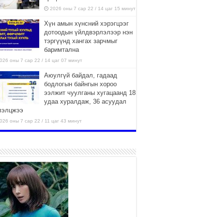
2026 оны 7 сар 22 / 14 цаг 15 минут
Хүн амын хүнсний хэрэгцээг
дотоодын үйлдвэрлэлээр нэн
тэргүүнд хангах зарчмыг
баримтална
026 оны 7 сар 22 / 14 цаг 07 минут
Аюулгүй байдал, гадаад
бодлогын байнгын хороо
ээлжит чуулганы хугацаанд 18
удаа хуралдаж, 36 асуудал
лэлцжээ
026 оны 7 сар 22 / 11 цаг 43 минут
“4 улирлын турш үйл
ажиллагаа явуулах
боломжтой-Хүүхэд хөгжүүлэх
төв” байгуулах төсөлд төр,
вийн хэвшлийн түншлэлийн хүрээнд хамтран
иллахыг урьж байна
026 оны 7 сар 22 / 9 цаг 28 минут
Б.Пүрэвдагва: “Урт цагаан”-ыг
залуучууд чөлөөт цагаа