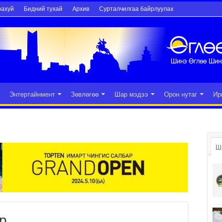
рахуй
Бидний тухай
Архив
Сурталчилгаа байрлуулах
Энтертайнмент
Зөвлөгөө
Шар мэдээ
Орон нутаг
Ир
Ш
р