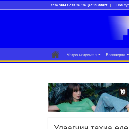
Ном ху
2026 ОНЫ 7 САР 26 / 20 ЦАГ 13 МИНУТ
Мэдээ мэдээлэл
Боловсрол
Улаагчин тахиа өдө