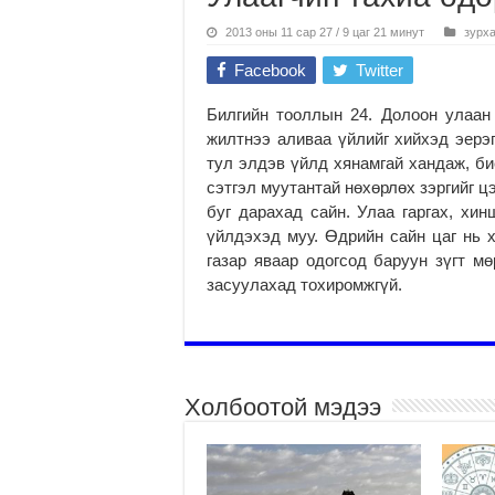
2013 оны 11 сар 27 / 9 цаг 21 минут
зурх
Facebook
Twitter
Билгийн тооллын 24. Долоон улаан 
жилтнээ аливаа үйлийг хийхэд эерэг
тул элдэв үйлд хянамгай хандаж, би
сэтгэл муутантай нөхөрлөх зэргийг цэ
буг дарахад сайн. Улаа гаргах, хин
үйлдэхэд муу. Өдрийн сайн цаг нь х
газар яваар одогсод баруун зүгт мө
засуулахад тохиромжгүй.
Холбоотой мэдээ