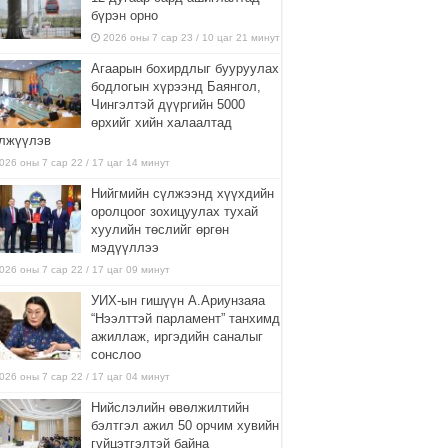
бүрэн орно
2026 оны 7 сар 23 / 10 цаг 21 минут
Агаарын бохирдлыг бууруулах
бодлогын хүрээнд Баянгол,
Чингэлтэй дүүргийн 5000
өрхийг хийн халаалтад
лжүүлэв
026 оны 7 сар 22 / 17 цаг 14 минут
Нийгмийн сүлжээнд хүүхдийн
оролцоог зохицуулах тухай
хуулийн төслийг өргөн
мэдүүллээ
026 оны 7 сар 22 / 17 цаг 09 минут
УИХ-ын гишүүн А.Ариунзаяа
“Нээлттэй парламент” танхимд
ажиллаж, иргэдийн саналыг
сонслоо
026 оны 7 сар 22 / 17 цаг 04 минут
Нийслэлийн өвөлжилтийн
бэлтгэл ажил 50 орчим хувийн
гүйцэтгэлтэй байна