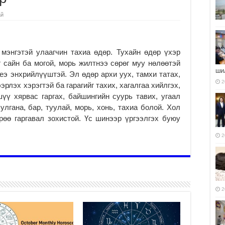
ай
мэнгэтэй улаагчин тахиа өдөр. Тухайн өдөр үхэр
 сайн ба могой, морь жилтнээ сөрөг муу нөлөөтэй
ши
еэ энхрийлүүштэй. Эл өдөр архи уух, тамхи татах,
2
эрлэх хэрэгтэй ба гарагийг тахих, хагалгаа хийлгэх,
шүү хярвас гаргах, байшингийн суурь тавих, угаал
улгана, бар, туулай, морь, хонь, тахиа болой. Хол
рөө гаргавал зохистой. Үс шинээр үргээлгэх буюу
2
2