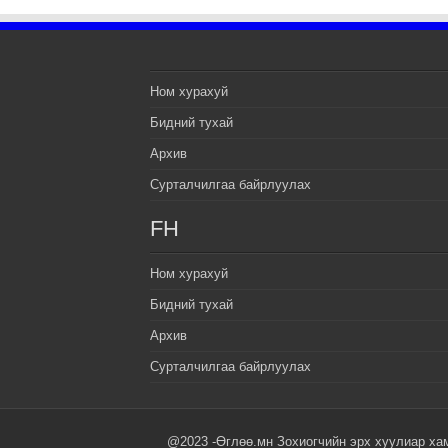
Ном хурахуй
Бидний тухай
Архив
Сурталчилгаа байрлуулах
FH
Ном хурахуй
Бидний тухай
Архив
Сурталчилгаа байрлуулах
@2023 -Өглөө.мн Зохиогчийн эрх хуулиар ха