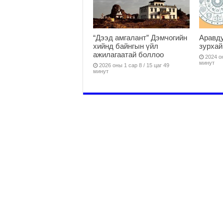
“Дээд амгалант” Дэмчогийн
Аравду
хийнд байнгын үйл
зурхай
ажилагаатай боллоо
2024 он
минут
2026 оны 1 сар 8 / 15 цаг 49
минут