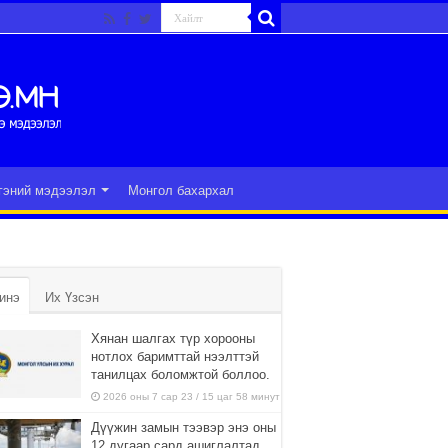
гэний мэдээлэл
Монгол бахархал
инэ
Их Үзсэн
Хянан шалгах түр хорооны
нотлох баримттай нээлттэй
танилцах боломжтой боллоо.
2026 оны 7 сар 23 / 15 цаг 58 минут
Дүүжин замын тээвэр энэ оны
12 дугаар сард ашиглалтад