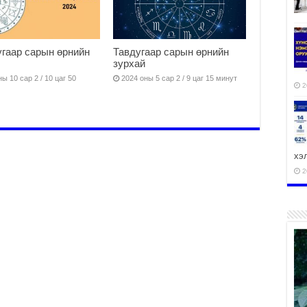
гаар сарын өрнийн
Тавдугаар сарын өрнийн
зурхай
ы 10 сар 2 / 10 цаг 50
2024 оны 5 сар 2 / 9 цаг 15 минут
2
хэ
2
ху
аж
2