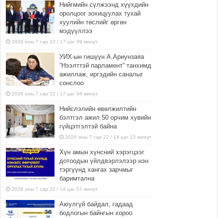
Нийгмийн сүлжээнд хүүхдийн
оролцоог зохицуулах тухай
хуулийн төслийг өргөн
мэдүүллээ
2026 оны 7 сар 22 / 17 цаг 09 минут
УИХ-ын гишүүн А.Ариунзаяа
“Нээлттэй парламент” танхимд
ажиллаж, иргэдийн саналыг
сонслоо
2026 оны 7 сар 22 / 17 цаг 04 минут
Нийслэлийн өвөлжилтийн
бэлтгэл ажил 50 орчим хувийн
гүйцэтгэлтэй байна
2026 оны 7 сар 22 / 14 цаг 15 минут
Хүн амын хүнсний хэрэгцээг
дотоодын үйлдвэрлэлээр нэн
тэргүүнд хангах зарчмыг
баримтална
2026 оны 7 сар 22 / 14 цаг 07 минут
Аюулгүй байдал, гадаад
бодлогын байнгын хороо