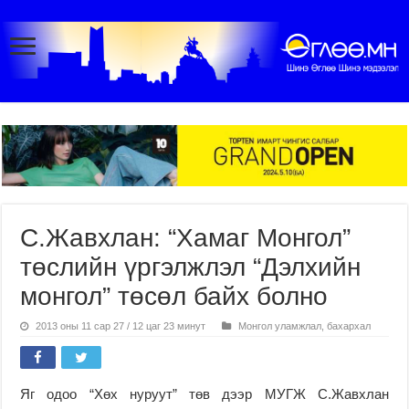
С.Жавхлан: “Хамаг Монгол”
төслийн үргэлжлэл “Дэлхийн
монгол” төсөл байх болно
2013 оны 11 сар 27 / 12 цаг 23 минут
Монгол уламжлал, бахархал
Яг одоо “Хөх нуруут” төв дээр МУГЖ С.Жавхлан