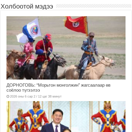
Холбоотой мэдээ
ДОРНОГОВЬ: “Морьтон монголжин” жагсаалаар өв
соёлоо түгээлээ
2026 оны 6 сар 2 / 12 цаг 38 минут