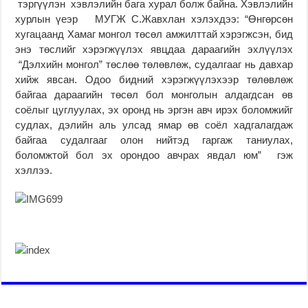
тэргүүлэн хэвлэлийн бага хурал болж байна. Хэвлэлийн
хурлын үеэр МУГЖ С.Жавхлан хэлэхдээ: “Өнгөрсөн
хугацаанд Хамаг монгол төсөл амжилттай хэрэгжсэн, бид
энэ төслийг хэрэгжүүлэх явцдаа дараагийн эхлүүлэх
“Дэлхийн монгол” төслөө төлөвлөж, судалгааг нь давхар
хийж явсан. Одоо бидний хэрэгжүүлэхээр төлөвлөж
байгаа дараагийн төсөл бол монголын алдагдсан өв
соёлыг цуглуулах, эх оронд нь эргэн авч ирэх боломжийг
судлах, дэлийн аль улсад ямар өв соёл хадгалагдаж
байгаа судалгааг олон нийтэд гаргаж таниулах,
боломжтой бол эх орондоо авчрах явдал юм” гэж
хэллээ.