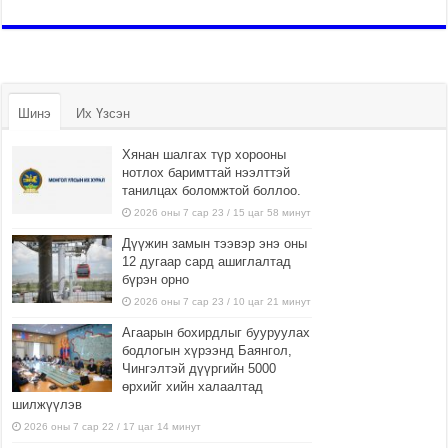
Шинэ
Их Үзсэн
Хянан шалгах түр хорооны
нотлох баримттай нээлттэй
танилцах боломжтой боллоо.
2026 оны 7 сар 23 / 15 цаг 58 минут
Дүүжин замын тээвэр энэ оны
12 дугаар сард ашиглалтад
бүрэн орно
2026 оны 7 сар 23 / 10 цаг 21 минут
Агаарын бохирдлыг бууруулах
бодлогын хүрээнд Баянгол,
Чингэлтэй дүүргийн 5000
өрхийг хийн халаалтад
шилжүүлэв
2026 оны 7 сар 22 / 17 цаг 14 минут