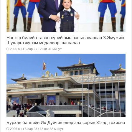
Нэг гэр бүлийн таван хүний амь насыг аварсан З.Эмүжинг
Шударга журам медалиар шагналаа
2026 оны 6 сар 2 / 12 цаг 31 минут
Бурхан багшийн Их Дүйчин өдөр энэ сарын 31-нд тохионо
2026 оны 5 сар 28 / 13 цаг 33 минут