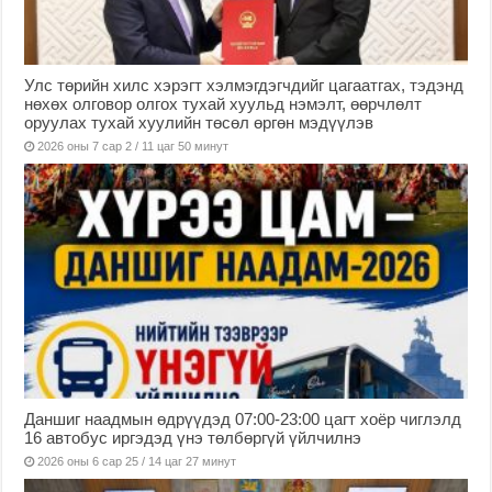
Улс төрийн хилс хэрэгт хэлмэгдэгчдийг цагаатгах, тэдэнд
нөхөх олговор олгох тухай хуульд нэмэлт, өөрчлөлт
оруулах тухай хуулийн төсөл өргөн мэдүүлэв
2026 оны 7 сар 2 / 11 цаг 50 минут
Даншиг наадмын өдрүүдэд 07:00-23:00 цагт хоёр чиглэлд
16 автобус иргэдэд үнэ төлбөргүй үйлчилнэ
2026 оны 6 сар 25 / 14 цаг 27 минут