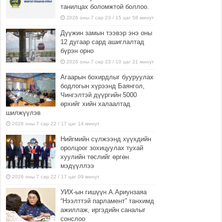
танилцах боломжтой боллоо.
2026 оны 7 сар 23 / 15 цаг 58 минут
Дүүжин замын тээвэр энэ оны
12 дугаар сард ашиглалтад
бүрэн орно
2026 оны 7 сар 23 / 10 цаг 21 минут
Агаарын бохирдлыг бууруулах
бодлогын хүрээнд Баянгол,
Чингэлтэй дүүргийн 5000
өрхийг хийн халаалтад
шилжүүлэв
2026 оны 7 сар 22 / 17 цаг 14 минут
Нийгмийн сүлжээнд хүүхдийн
оролцоог зохицуулах тухай
хуулийн төслийг өргөн
мэдүүллээ
2026 оны 7 сар 22 / 17 цаг 09 минут
УИХ-ын гишүүн А.Ариунзаяа
“Нээлттэй парламент” танхимд
ажиллаж, иргэдийн саналыг
сонслоо