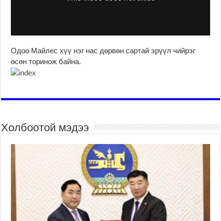
Одоо Майлес хүү нэг нас дөрвөн сартай эрүүл чийрэг
өсөн торинож байна.
Холбоотой мэдээ