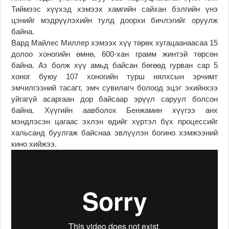
Тиймээс хүүхэд хэмээх хамгийн сайхан бэлгийн үнэ
цэнийг мэдрүүлэхийн тулд доорхи бичлэгийг оруулж
байна.
Вард Майлес Миллер хэмээх хүү төрөх хугацаанаасаа 15
долоо хоногийн өмнө, 600-хан грамм жинтэй төрсөн
байна. Аз болж хүү амьд байсан бөгөөд гурван сар 5
хоног буюу 107 хоногийн турш нялхсын эрчимт
эмчилгээний тасагт, эмч сувилагч болоод эцэг эхийнхээ
уйгагүй асаргаан дор байсаар эрүүл саруул болсон
байна. Хүүгийн аавболох Бенжамин хүүгээ анх
мэндлэсэн цагаас эхлэн өдийг хүртэл бүх процессийг
хальсанд буулгаж байснаа эвлүүлэн богино хэмжээний
кино хийжээ.