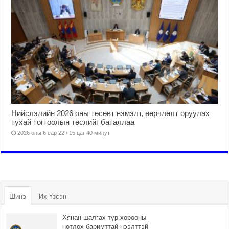
Нийслэлийн 2026 оны төсөвт нэмэлт, өөрчлөлт оруулах
тухай тогтоолын төслийг баталлаа
2026 оны 6 сар 22 / 15 цаг 40 минут
Шинэ
Их Үзсэн
Хянан шалгах түр хорооны
нотлох баримттай нээлттэй