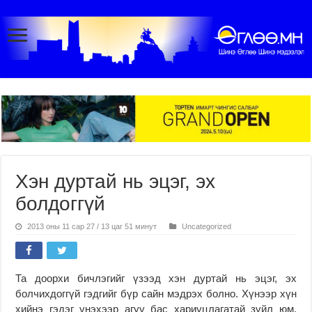
Хэн дуртай нь эцэг, эх
болдоггүй
2013 оны 11 сар 27 / 13 цаг 51 минут
Uncategorized
Та доорхи бичлэгийг үзээд хэн дуртай нь эцэг, эх
болчихдоггүй гэдгийг бүр сайн мэдрэх болно. Хүнээр хүн
хийнэ гэдэг үнэхээр агуу бас хариуцлагатай зүйл юм.