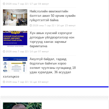
2026 оны 7 сар 22 / 17 цаг 04 минут
Нийслэлийн өвөлжилтийн
бэлтгэл ажил 50 орчим хувийн
гүйцэтгэлтэй байна
2026 оны 7 сар 22 / 14 цаг 15 минут
Хүн амын хүнсний хэрэгцээг
дотоодын үйлдвэрлэлээр нэн
тэргүүнд хангах зарчмыг
баримтална
2026 оны 7 сар 22 / 14 цаг 07 минут
Аюулгүй байдал, гадаад
бодлогын байнгын хороо
ээлжит чуулганы хугацаанд 18
удаа хуралдаж, 36 асуудал
хэлэлцжээ
2026 оны 7 сар 22 / 11 цаг 43 минут
“4 улирлын турш үйл
ажиллагаа явуулах
боломжтой-Хүүхэд хөгжүүлэх
төв” байгуулах төсөлд төр,
хувийн хэвшлийн түншлэлийн хүрээнд хамтран