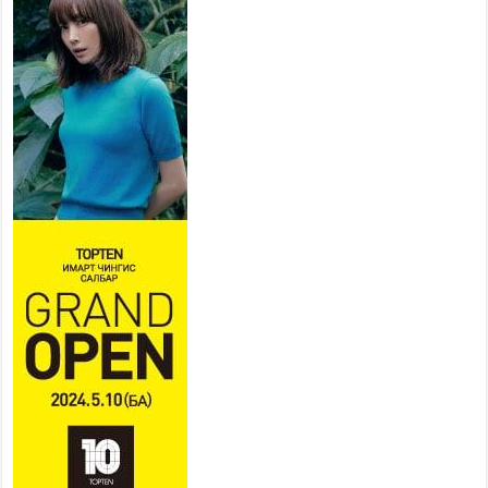
ажиллахыг урьж байна
2026 оны 7 сар 22 / 9 цаг 28 минут
Б.Пүрэвдагва: “Урт цагаан”-ыг
залуучууд чөлөөт цагаа
өнгөрүүлдэг, жуулчид зорьж
ирдэг цэг болгоно
2026 оны 7 сар 21 / 16 цаг 47 минут
Тусгай замын автобус /BRT/ төслийн удирдах
хорооны ээлжит хуралдаан боллоо
2026 оны 7 сар 21 / 16 цаг 43 минут
Ерөнхий сайд Н.Учрал БНХАУ-аас Монгол Улсад
суугаа Элчин сайд Шэнь Миньжюанийг хүлээн
авч уулзав
2026 оны 7 сар 21 / 16 цаг 39 минут
БҮГД НАЙРАМДАХ ТАЖИКИСТАН УЛСТАЙ
ЭДИЙН ЗАСГИЙН ХАМТЫН АЖИЛЛАГААГ
ӨРГӨЖҮҮЛНЭ
2026 оны 7 сар 21 / 16 цаг 34 минут
26,992 суралцагч хотхоны бага сургуульд, 8100
суралцагч төрөлжсөн ахлах сургуульд