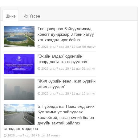
Шинэ
Их Үзсэн
Төв цэвэрлэх байгууламжид
хоногт дунджаар 3 тонн хатуу
хог хаягдал ирж байна
2026 оны 7 сар 20 / 12 цаг 06 минут
“Эхийн алдар” одонгийн
шаардлагыг хөнгөрүүллээ
2026 оны 7 сар 20 / 11 цаг 51 минут
“Жил бүрийн өвөл, жил бүрийн
ижил асуудал”
2026 оны 7 сар 20 / 11 цаг 16 минут
Б.Пүрэвдагва: Нийслэлд хийх
бүх замыг ус зайлуулах
хоолойтой, явган хүний болон
дугуйн замтай байлгах
стандарт мөрдөнө
2026 оны 7 сар 20 / 9 цаг 24 минут