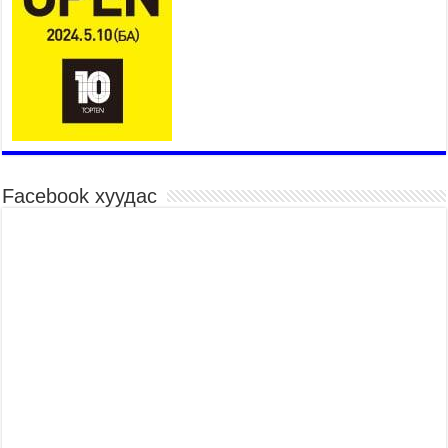
гардууллаа
2026 оны 7 сар 15 / 11 цаг 41 минут
Нийслэлийн Эрүүл мэндийн газраас 45 баг
иргэдэд тусламж, үйлчилгээ үзүүлж байна
2026 оны 7 сар 15 / 11 цаг 30 минут
Хүчит бөхийн барилдааны тавын даваа
үргэлжилж байна
2026 оны 7 сар 15 / 11 цаг 26 минут
Facebook хуудас
Төв цэнгэлдэх орчмын цэвэрлэгээ, үйлчилгээнд
161 ажилтан, 27 техниктэй ажиллаж байна
2026 оны 7 сар 15 / 11 цаг 22 минут
Наадмын амралтын өдрүүдэд нийслэлийн эрүүл
мэндийн байгууллагууд дараах хуваарийн дагуу
ажиллана
2026 оны 7 сар 15 / 11 цаг 18 минут
Үндэсний их баяр наадам эхэллээ
2026 оны 7 сар 15 / 11 цаг 14 минут
Үер усны аюулаас сэргийлж, нийслэлийн Онцгой
байдлын газрын 162 алба хаагч үүрэг гүйцэтгэж