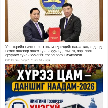
Улс төрийн хилс хэрэгт хэлмэгдэгчдийг цагаатгах, тэдэнд
нөхөх олговор олгох тухай хуульд нэмэлт, өөрчлөлт
оруулах тухай хуулийн төсөл өргөн мэдүүлэв
2026 оны 7 сар 2 / 11 цаг 50 минут