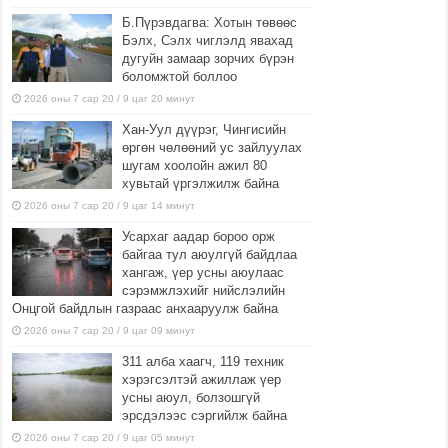
Б.Пүрэвдагва: Хотын төвөөс
Бэлх, Сэлх чиглэлд явахад
дугуйн замаар зорчих бүрэн
боломжтой боллоо
2026 оны 7 сар 20 / 9 цаг 20 минут
Хан-Уул дүүрэг, Чингисийн
өргөн чөлөөний ус зайлуулах
шугам хоолойн ажил 80
хувьтай үргэлжилж байна
2026 оны 7 сар 20 / 9 цаг 14 минут
Усархаг аадар бороо орж
байгаа тул аюулгүй байдлаа
хангаж, үер усны аюулаас
сэрэмжлэхийг нийслэлийн
Онцгой байдлын газраас анхааруулж байна
2026 оны 7 сар 20 / 9 цаг 09 минут
311 алба хаагч, 119 техник
хэрэгсэлтэй ажиллаж үер
усны аюул, болзошгүй
эрсдэлээс сэргийлж байна
2026 оны 7 сар 20 / 9 цаг 05 минут