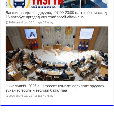
Даншиг наадмын өдрүүдэд 07:00-23:00 цагт хоёр чиглэлд
16 автобус иргэдэд үнэ төлбөргүй үйлчилнэ
2026 оны 6 сар 25 / 14 цаг 27 минут
Нийслэлийн 2026 оны төсөвт нэмэлт, өөрчлөлт оруулах
тухай тогтоолын төслийг баталлаа
2026 оны 6 сар 22 / 15 цаг 40 минут