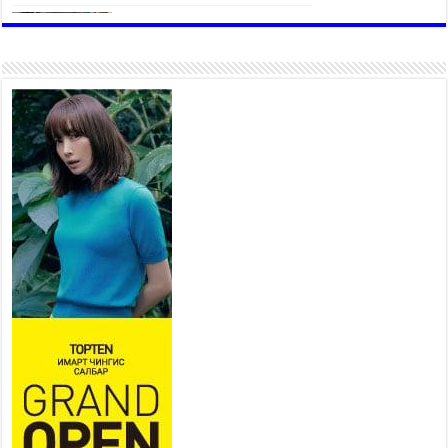
Аяллаа зөв төлөвлөхийг
иргэдэд зөвлөж байна
2026 оны 7 сар 16 / 11 цаг 50 минут
Үер усны болзошгүй аюулаас
сэргийлж, холбогдох
байгууллагууд өндөржүүлсэн
бэлэн байдалд ажиллаж байна
2026 оны 7 сар 15 / 13 цаг 06 минут
Монгол адууны үнэ цэнийг
дэлхийд сурталчлах “Дэлхийн
адууны өдөр”-т 15000 морьтон
оролцож байна
2026 оны 7 сар 15 / 11 цаг 51 минут
Шагайн харвааны насанд хүрэгчдийн багийн
төрөлд 106 багийн 848 харваач өрсөлдөж,
шилдгүүд шалгарав
2026 оны 7 сар 15 / 11 цаг 45 минут
Үндэсний их баяр наадмын сур харвааны
шагналыг нийслэлийн Засаг дарга бөгөөд
Улаанбаатар хотын Захирагч Б.Пүрэвдагва