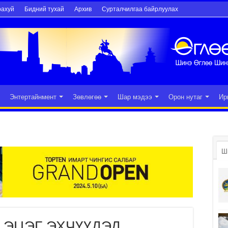
рахуй
Бидний тухай
Архив
Сурталчилгаа байрлуулах
Энтертайнмент
Зөвлөгөө
Шар мэдээ
Орон нутаг
Ир
Ш
 ЭЦЭГ ЭХЧҮҮДЭД