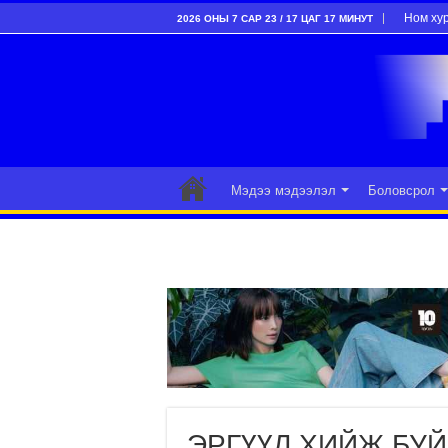
Ном ху
2026 ОНЫ 7 САР 23 / 17 ЦАГ 17 МИНУТ
Мэдээ мэдээлэл
Боловсрол
ЭРГҮҮЛ ХИЙЖ БУЙ