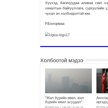
Хүүхэд, багачуудаа аливаа гэмт хэ
хяналтын байгууллага, сургуулийн у
чухал ач холбогдолтой юм.
Р.Болормаа
Холбоотой мэдээ
“Жил бүрийн өвөл, жил
Аяллаа
бүрийн ижил асуудал”
иргэдэ
2026 оны 7 сар 20 / 11 цаг 16
2026 он