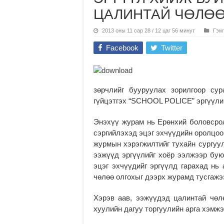
ЦАЛИНТАЙ ЧӨЛӨӨ
2013 оны 11 сар 28 / 12 цаг 56 минут
Гэмт
Facebook
Twitter
зөрчлийг бууруулах зорилгоор сур
гүйцэтгэх “SCHOOL POLICE” эргүүли
Энэхүү журам нь Ерөнхий боловсрол
сэргийлэхэд эцэг эхчүүдийн оролцоо
журмын хэрэгжилтийг тухайн сургуу
ээжүүд эргүүлийг хоёр ээлжээр буюу
эцэг эхчүүдийг эргүүлд гарахад нь 
чөлөө олгохыг дээрх журамд тусгажэ
Хэрэв аав, ээжүүдэд цалинтай чөл
хуулийн дагуу торгуулийн арга хэмжэ