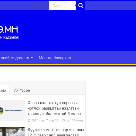
гэний мэдээлэл
Монгол бахархал
инэ
Их Үзсэн
Хянан шалгах түр хорооны
нотлох баримттай нээлттэй
танилцах боломжтой боллоо.
2026 оны 7 сар 23 / 15 цаг 58 минут
Дүүжин замын тээвэр энэ оны
12 дугаар сард ашиглалтад