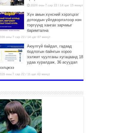
2026 оны 7 сар 22 / 14 цаг 15 минут
Хүн амын хүнсний хэрэгцээг
дотоодын үйлдвэрлэлээр нэн
тэргүүнд хангах зарчмыг
баримтална
026 оны 7 сар 22 / 14 цаг 07 минут
Аюулгүй байдал, гадаад
бодлогын байнгын хороо
ээлжит чуулганы хугацаанд 18
удаа хуралдаж, 36 асуудал
лэлцжээ
026 оны 7 сар 22 / 11 цаг 43 минут
“4 улирлын турш үйл
ажиллагаа явуулах
боломжтой-Хүүхэд хөгжүүлэх
төв” байгуулах төсөлд төр,
вийн хэвшлийн түншлэлийн хүрээнд хамтран
иллахыг урьж байна
026 оны 7 сар 22 / 9 цаг 28 минут
Б.Пүрэвдагва: “Урт цагаан”-ыг
залуучууд чөлөөт цагаа