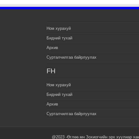
Ном хурахуй
Бидний тухай
Архив
Сурталчилгаа байрлуулах
FH
Ном хурахуй
Бидний тухай
Архив
Сурталчилгаа байрлуулах
@2023 -Өглөө.мн Зохиогчийн эрх хуулиар ха