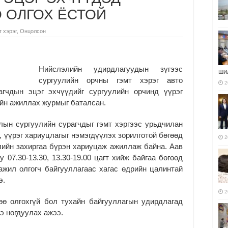
 ОЛГОХ ЁСТОЙ
 хэрэг
,
Онцолсон
Нийслэлийн удирдлагуудын зүгээс
ши
сургуулийн орчны гэмт хэрэг авто
2
агчдын эцэг эхчүүдийг сургуулийн орчинд үүрэг
йн ажиллах журмыг баталсан.
ын сургуулийн сурагчдыг гэмт хэргээс урьдчилан
, үүрэг хариуцлагыг нэмэгдүүлэх зорилготой бөгөөд
2
лийн захиргаа бүрэн хариуцаж ажиллаж байна. Аав
 07.30-13.30, 13.30-19.00 цагт хийж байгаа бөгөөд
ажил олгогч байгууллагаас хагас өдрийн цалинтай
э.
2
өө олгохгүй бол тухайн байгууллагын удирдлагад
э ногдуулах ажээ.