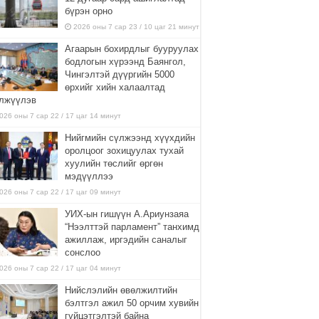
бүрэн орно
2026 оны 7 сар 23 / 10 цаг 21 минут
Агаарын бохирдлыг бууруулах
бодлогын хүрээнд Баянгол,
Чингэлтэй дүүргийн 5000
өрхийг хийн халаалтад
лжүүлэв
026 оны 7 сар 22 / 17 цаг 14 минут
Нийгмийн сүлжээнд хүүхдийн
оролцоог зохицуулах тухай
хуулийн төслийг өргөн
мэдүүллээ
026 оны 7 сар 22 / 17 цаг 09 минут
УИХ-ын гишүүн А.Ариунзаяа
“Нээлттэй парламент” танхимд
ажиллаж, иргэдийн саналыг
сонслоо
026 оны 7 сар 22 / 17 цаг 04 минут
Нийслэлийн өвөлжилтийн
бэлтгэл ажил 50 орчим хувийн
гүйцэтгэлтэй байна