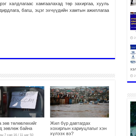
рэг халдлагаас хамгаалахад төр захиргаа, хууль
дирдлага, багш, эцэг эхчүүдийн хамтын ажиллагаа
2
хэ
2
ху
аж
2
 зөв төлөвлөхийг
Жил бүр давтагдах
д зөвлөж байна
хохирлын хариуцлагыг хэн
хүлээх вэ?
ы 7 сар 16 / 11 цаг 50