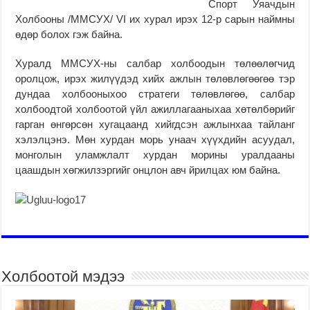
Спорт Уяачдын
Холбооны /ММСУХ/ VI их хурал ирэх 12-р сарын наймны
өдөр болох гэж байна.
Хуралд ММСУХ-ны салбар холбоодын төлөөлөгчид
оролцож, ирэх жилүүдэд хийх ажлын төлөвлөгөөгөө тэр
дундаа холбооныхоо стратеги төлөвлөгөө, салбар
холбоодтой холбоотой үйл ажиллагааныхаа хөтөлбөрийг
гарган өнгөрсөн хугацаанд хийгдсэн ажлынхаа тайланг
хэлэлцэнэ. Мөн хурдан морь унаач хүүхдийн асуудал,
монголын уламжлалт хурдан морины уралдааны
цаашдын хөгжилзэргийг онцлон авч йрилцах юм байна.
Холбоотой мэдээ