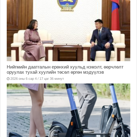
Нийгмийн даатгалын ерөнхий хуульд нэмэлт, өөрчлөлт
оруулах тухай хуулийн төсөл өргөн мэдүүлэв
2026 оны 6 сар 4 / 17 цаг 36 минут