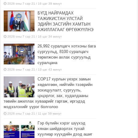
2026 оны 7 сар 21 / 16 цаг 39 минут
БҮГД НАЙРАМДАХ
ТАЖИКИСТАН УЛСТАЙ
ЭДИЙН ЗАСГИЙН ХАМТЫН
АЖИЛЛАГААГ ӨРГӨЖҮҮЛНЭ
2026 оны 7 сар 21 / 16 цаг 34 минут
26,992 суралцагч хотхоны бага
сургуульд, 8100 суралцагч
төрөлжсөн ахлах сургуульд
суралцана
2026 оны 7 сар 21 / 13 цаг 43 минут
COP17 хурлын үеэрх замын
хөдөлгөөн, нийтийн тээврийн
зохицуулалт, сургууль,
цэцэрлэг, зах, худалдааны
төвийн ажиллах хуваарийг гаргаж, иргэдэд
мэдээлэхийг үүрэг болголоо
2026 оны 7 сар 21 / 11 цаг 59 минут
Гэр бүлийн хэрэг шүүхэд
хянан шийдвэрлэх тухай
хуулиар хүүхдийн дээд ашиг