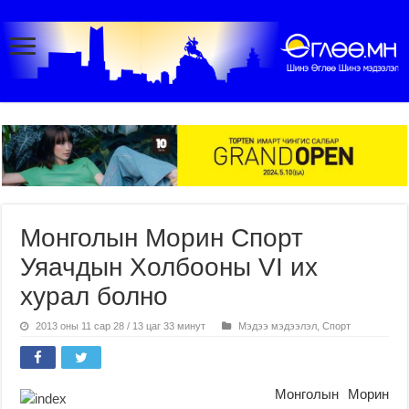
Монголын Морин Спорт
Уяачдын Холбооны VI их
хурал болно
2013 оны 11 сар 28 / 13 цаг 33 минут
Мэдээ мэдээлэл
,
Спорт
Монголын Морин