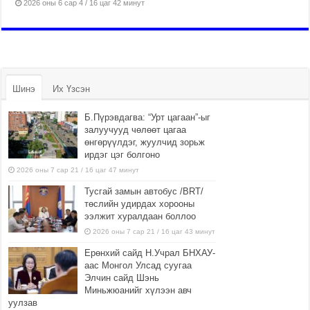
2026 оны 6 сар 4 / 16 цаг 42 минут
Шинэ
Их Үзсэн
Б.Пүрэвдагва: “Урт цагаан”-ыг
залуучууд чөлөөт цагаа
өнгөрүүлдэг, жуулчид зорьж
ирдэг цэг болгоно
2026 оны 7 сар 21 / 16 цаг 47 минут
Тусгай замын автобус /BRT/
төслийн удирдах хорооны
ээлжит хуралдаан боллоо
2026 оны 7 сар 21 / 16 цаг 43 минут
Ерөнхий сайд Н.Учрал БНХАУ-
аас Монгол Улсад суугаа
Элчин сайд Шэнь
Миньжюанийг хүлээн авч
уулзав