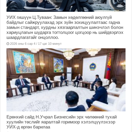
УИХ гишүүн Ц.Туваан: Замын хөдөлгөөний аюулгүй
байдлыг сайжруулахад эрх зүйн зохицуулалтаас гадна
замын стандарт, хурдны хязгаарлалтын шинэчлэл болон
хариуцлагын шударга тогтолцоог цогцоор нь шийдвэрлэх
шаардлагатайг онцоллоо.
2026 оны 6 сар 4 / 17 цаг 10 минут
Ерөнхий сайд Н.Учрал Бизнесийн эрх чөлөөний тухай
хуулийн төслийг яаралтай горимоор хэлэлцүүлэхээр
УИХ-д өргөн барилаа