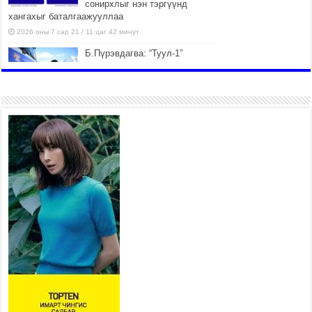
сонирхлыг нэн тэргүүнд
хангахыг баталгаажууллаа
2026 оны 7 сар 21 / 11 цаг 42 минут
Б.Пүрэвдагва: “Туул-1”
коллекторыг ашиглалтад
оруулж байж бид гэр
хорооллыг барилгажуулна
2026 оны 7 сар 21 / 10 цаг 15 минут
НИЙСЛЭЛ, АЙМГИЙН
УДИРДЛАГУУДЫН АЖЛЫГ
ХҮНД СУРТЛЫГ БУУРУУЛЖ,
ИРГЭД, АЖ АХУЙН НЭГЖИЙН
АЧААГ ХЭРХЭН ХӨНГӨЛСНӨӨР ДҮГНЭНЭ
2026 оны 7 сар 21 / 10 цаг 09 минут
Байнгын хорооны дарга
М.Мандхай Цөлжилттэй
тэмцэх тухай НҮБ-ын
конвенцын талуудын 17 дугаар
бага хурал (СОР17)-ын бэлтгэл ажлын явцтай
танилцлаа
2026 оны 7 сар 21 / 10 цаг 03 минут