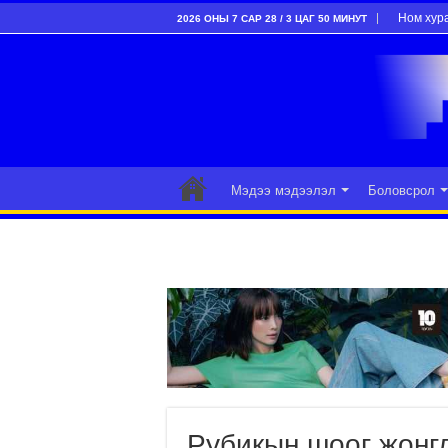
Ном хур
2026 ОНЫ 7 САР 28 / 3 ЦАГ 50 МИНУТ
Мэдээ мэдээлэл
Боловсрол
Рубикын шоог жонг