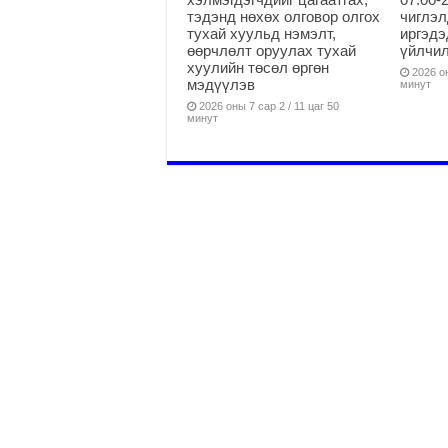
тэдэнд нөхөх олговор олгох
чиглэл
тухай хуульд нэмэлт,
иргэдэ
өөрчлөлт оруулах тухай
үйлчи
хуулийн төсөл өргөн
2026 он
мэдүүлэв
минут
2026 оны 7 сар 2 / 11 цаг 50
минут