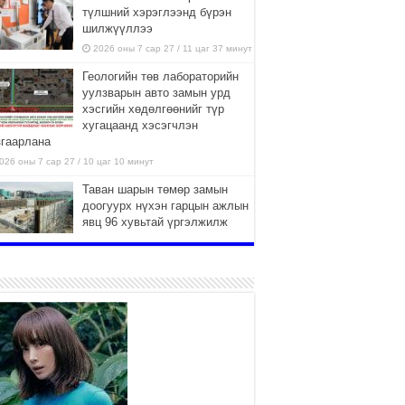
түлшний хэрэглээнд бүрэн
шилжүүллээ
2026 оны 7 сар 27 / 11 цаг 37 минут
Геологийн төв лабораторийн
уулзварын авто замын урд
хэсгийн хөдөлгөөнийг түр
хугацаанд хэсэгчлэн
згаарлана
026 оны 7 сар 27 / 10 цаг 10 минут
Таван шарын төмөр замын
доогуурх нүхэн гарцын ажлын
явц 96 хувьтай үргэлжилж
байна
026 оны 7 сар 27 / 10 цаг 04 минут
Нийслэлийн харьяа амаржих
газруудыг “Эх, хүүхдийн төв”
болгон өргөтгөнө
2026 оны 7 сар 27 / 9 цаг 58 минут
ТӨВ АЙМАГТ ӨВЛИЙН
БЭЛТГЭЛ АЖИЛ 80 ХУВЬТАЙ
ҮРГЭЛЖИЛЖ БАЙНА