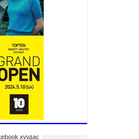
2026 оны 7 сар 27 / 9 цаг 51 минут
“Хөдөө аж ахуй, хөдөөгийн
хөгжил төслийн 2 дахь шат”
төслийн хүрээнд 4 банктай
дамжуулан зээлдүүлэх гэрээ
йгууллаа
026 оны 7 сар 27 / 9 цаг 40 минут
Х-ын гишүүн С.Зулпхар: Иргэдийн санал
уль тогтоох үйл ажиллагааны чухал үндэс
026 оны 7 сар 27 / 9 цаг 19 минут
өнхий хяналтын хоёр удаагийн сонсголд 345
н оролцжээ
026 оны 7 сар 27 / 9 цаг 13 минут
нан шалгах түр хорооны нотлох баримттай
элттэй танилцах боломжтой боллоо.
026 оны 7 сар 23 / 15 цаг 58 минут
үжин замын тээвэр энэ оны 12 дугаар сард
иглалтад бүрэн орно
026 оны 7 сар 23 / 10 цаг 21 минут
cebook хуудас