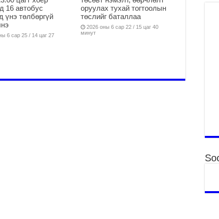
Аг
д 16 автобус
оруулах тухай тогтоолын
хү
д үнэ төлбөргүй
төслийг баталлаа
өр
лнэ
2026 оны 6 сар 22 / 15 цаг 40
2
минут
ы 6 сар 25 / 14 цаг 27
Ни
зо
мэ
2
УИ
па
со
2
Ни
ор
2
Soc
Хү
үй
ба
2
Аю