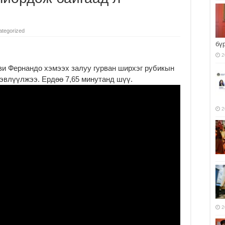
tegorized
бү
2
ви Фернандо хэмээх залуу гурван ширхэг рубикын
эвлүүлжээ. Ердөө 7,65 минутанд шүү.
2
2