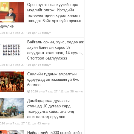
Орон нутагт санхүүгийн эрх
мэдлийг олгож, Иргэдийн
төлөөлөгчдийн хурал хяналт
тавьдаг байх эрх зүйн орчныг
рдүүлнэ
026 оны 7 сар 27 / 16 цаг 22 минут
Байгаль орчин, хүнс, хөдөө аж
ахуйн байнгын хороо 37
асуудлыг хэлэлцэн, 14 хууль,
6 тогтоол батлуулжээ
026 оны 7 сар 27 / 16 цаг 16 минут
Сөүлийн гудамж амралтын
өдрүүдэд автомашингүй бүс
боллоо
2026 оны 7 сар 27 / 11 цаг 58 минут
Дамбадаржаа дулааны
станцад 10 дугаар сард
тохируулга хийж, энэ онд
ашиглалтад оруулна
026 оны 7 сар 27 / 11 цаг 43 минут
Нийслэлийн 5000 өрхийг хийн