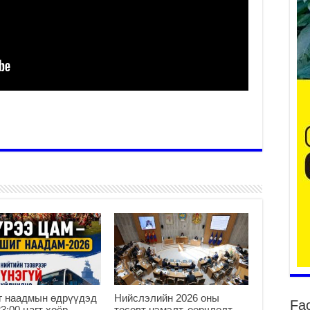
ба
2
УИ
ху
2
Ер
хү
2
Хя
нэ
2
Дү
аш
2
г наадмын өдрүүдэд
Нийслэлийн 2026 оны
Fa
23:00 цагт хоёр
төсөвт нэмэлт, өөрчлөлт