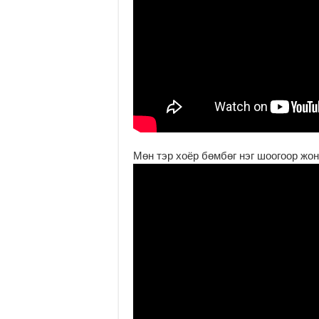
Мөн тэр хоёр бөмбөг нэг шоогоор жо