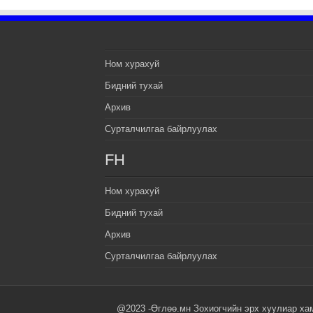
Ном хурахуй
Бидний тухай
Архив
Сурталчилгаа байрлуулах
FH
Ном хурахуй
Бидний тухай
Архив
Сурталчилгаа байрлуулах
@2023 -Өглөө.мн Зохиогчийн эрх хуулиар ха