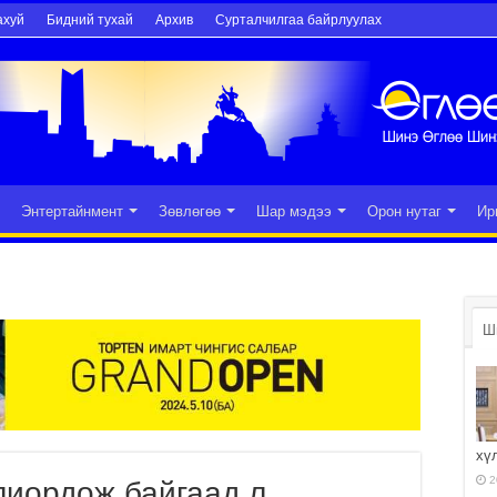
ахуй
Бидний тухай
Архив
Сурталчилгаа байрлуулах
Энтертайнмент
Зөвлөгөө
Шар мэдээ
Орон нутаг
Ир
Ш
хү
2
лиордож байгаад л