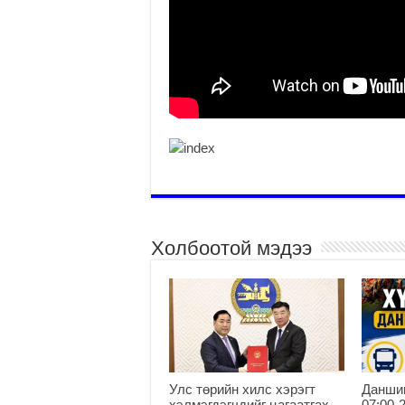
Холбоотой мэдээ
Улс төрийн хилс хэрэгт
Данши
хэлмэгдэгчдийг цагаатгах,
07:00-