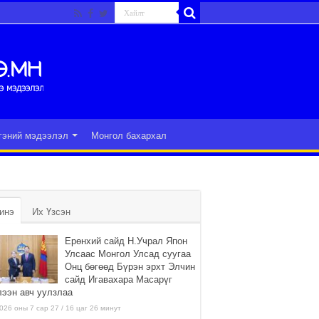
гэний мэдээлэл
Монгол бахархал
инэ
Их Үзсэн
Ерөнхий сайд Н.Учрал Япон
Улсаас Монгол Улсад суугаа
Онц бөгөөд Бүрэн эрхт Элчин
сайд Игавахара Масарүг
лээн авч уулзлаа
026 оны 7 сар 27 / 16 цаг 26 минут