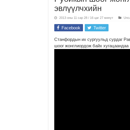
эвлүүлчхийн
2013 оны 11 сар 28 / 16 цаг 27 минут
Unca
Facebook
Twitter
Станфордын их сургуульд сурдаг Ра
шоог жонглиордож байх хугацаандаа 