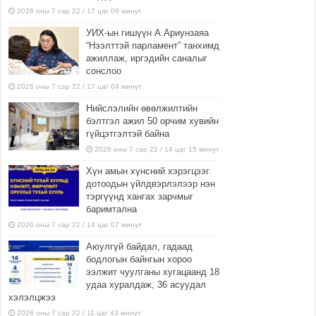
2026 оны 7 сар 22 / 17 цаг 09 минут
УИХ-ын гишүүн А.Ариунзаяа
“Нээлттэй парламент” танхимд
ажиллаж, иргэдийн саналыг
сонслоо
2026 оны 7 сар 22 / 17 цаг 04 минут
Нийслэлийн өвөлжилтийн
бэлтгэл ажил 50 орчим хувийн
гүйцэтгэлтэй байна
2026 оны 7 сар 22 / 14 цаг 15 минут
Хүн амын хүнсний хэрэгцээг
дотоодын үйлдвэрлэлээр нэн
тэргүүнд хангах зарчмыг
баримтална
2026 оны 7 сар 22 / 14 цаг 07 минут
Аюулгүй байдал, гадаад
бодлогын байнгын хороо
ээлжит чуулганы хугацаанд 18
удаа хуралдаж, 36 асуудал
хэлэлцжээ
2026 оны 7 сар 22 / 11 цаг 43 минут