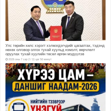
Улс төрийн хилс хэрэгт хэлмэгдэгчдийг цагаатгах, тэдэнд
нөхөх олговор олгох тухай хуульд нэмэлт, өөрчлөлт
оруулах тухай хуулийн төсөл өргөн мэдүүлэв
2026 оны 7 сар 2 / 11 цаг 50 минут