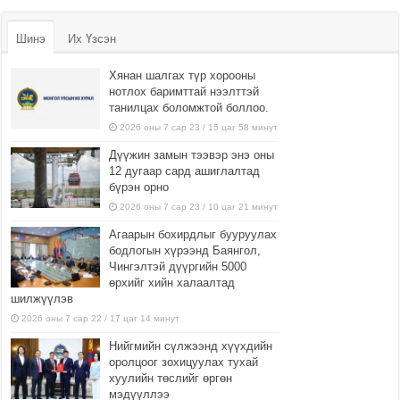
Шинэ
Их Үзсэн
Хянан шалгах түр хорооны
нотлох баримттай нээлттэй
танилцах боломжтой боллоо.
2026 оны 7 сар 23 / 15 цаг 58 минут
Дүүжин замын тээвэр энэ оны
12 дугаар сард ашиглалтад
бүрэн орно
2026 оны 7 сар 23 / 10 цаг 21 минут
Агаарын бохирдлыг бууруулах
бодлогын хүрээнд Баянгол,
Чингэлтэй дүүргийн 5000
өрхийг хийн халаалтад
шилжүүлэв
2026 оны 7 сар 22 / 17 цаг 14 минут
Нийгмийн сүлжээнд хүүхдийн
оролцоог зохицуулах тухай
хуулийн төслийг өргөн
мэдүүллээ