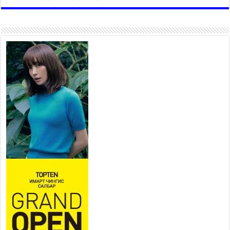
“4 улирлын турш үйл
ажиллагаа явуулах
боломжтой-Хүүхэд хөгжүүлэх
төв” байгуулах төсөлд төр,
хувийн хэвшлийн түншлэлийн хүрээнд хамтран
ажиллахыг урьж байна
2026 оны 7 сар 22 / 9 цаг 28 минут
Б.Пүрэвдагва: “Урт цагаан”-ыг
залуучууд чөлөөт цагаа
өнгөрүүлдэг, жуулчид зорьж
ирдэг цэг болгоно
2026 оны 7 сар 21 / 16 цаг 47 минут
Тусгай замын автобус /BRT/ төслийн удирдах
хорооны ээлжит хуралдаан боллоо
2026 оны 7 сар 21 / 16 цаг 43 минут
Ерөнхий сайд Н.Учрал БНХАУ-аас Монгол Улсад
суугаа Элчин сайд Шэнь Миньжюанийг хүлээн
авч уулзав
2026 оны 7 сар 21 / 16 цаг 39 минут
БҮГД НАЙРАМДАХ ТАЖИКИСТАН УЛСТАЙ