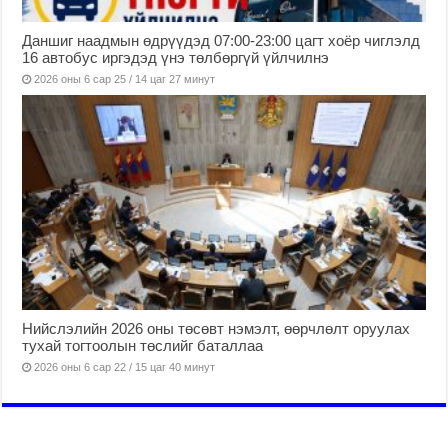
Даншиг наадмын өдрүүдэд 07:00-23:00 цагт хоёр чиглэлд
16 автобус иргэдэд үнэ төлбөргүй үйлчилнэ
2026 оны 6 сар 25 / 14 цаг 27 минут
Нийслэлийн 2026 оны төсөвт нэмэлт, өөрчлөлт оруулах
тухай тогтоолын төслийг баталлаа
2026 оны 6 сар 22 / 15 цаг 40 минут