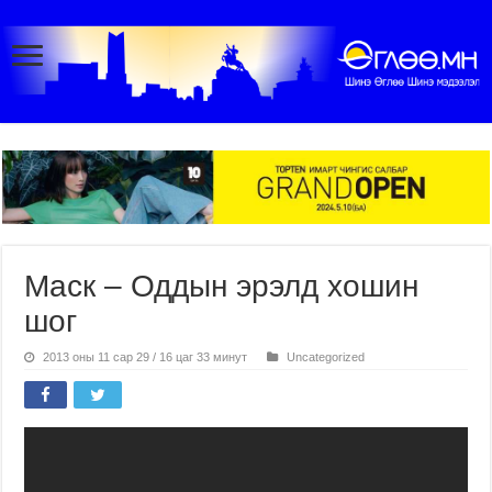
Маск – Оддын эрэлд хошин
шог
2013 оны 11 сар 29 / 16 цаг 33 минут
Uncategorized