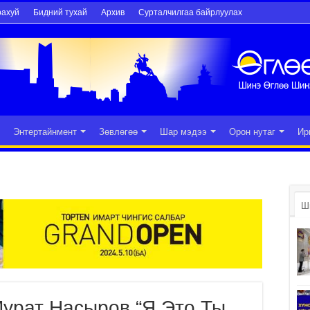
рахуй
Бидний тухай
Архив
Сурталчилгаа байрлуулах
Энтертайнмент
Зөвлөгөө
Шар мэдээ
Орон нутаг
Ир
Ш
Мурат Насыров “Я Это Ты,