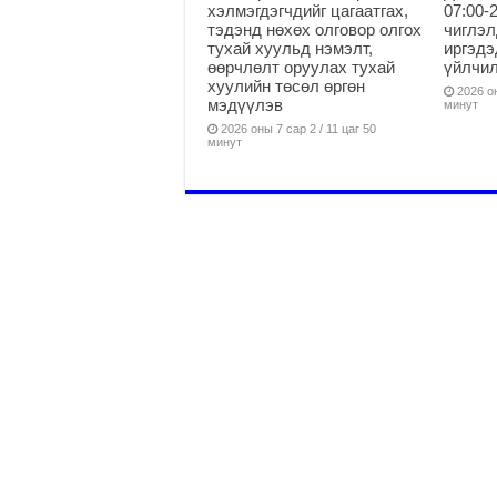
хэлмэгдэгчдийг цагаатгах,
07:00-
тэдэнд нөхөх олговор олгох
чиглэл
тухай хуульд нэмэлт,
иргэдэ
өөрчлөлт оруулах тухай
үйлчи
хуулийн төсөл өргөн
2026 он
мэдүүлэв
минут
2026 оны 7 сар 2 / 11 цаг 50
минут