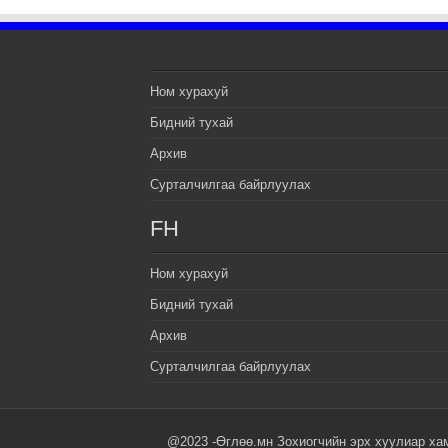
Ном хурахуй
Бидний тухай
Архив
Сурталчилгаа байрлуулах
FH
Ном хурахуй
Бидний тухай
Архив
Сурталчилгаа байрлуулах
@2023 -Өглөө.мн Зохиогчийн эрх хуулиар ха