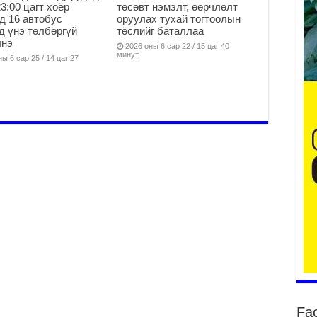
23:00 цагт хоёр
төсөвт нэмэлт, өөрчлөлт
д 16 автобус
оруулах тухай тогтоолын
д үнэ төлбөргүй
төслийг баталлаа
лнэ
тө
2026 оны 6 сар 22 / 15 цаг 40
минут
ы 6 сар 25 / 14 цаг 27
мэ
2
Гэ
ту
нэ
2
Б.
ор
2
НИ
АЖ
АЖ
ХӨ
2
Ба
тэ
Fa
ду