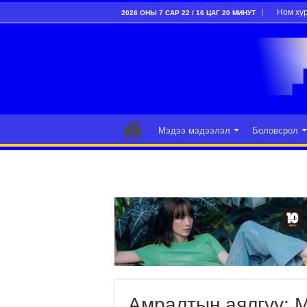
Ном ху
2026 ОНЫ 7 САР 22 / 16 ЦАГ 20 МИНУТ
Мэдээ мэдээлэл
Боловсрол
Амралтын аялгуу: 