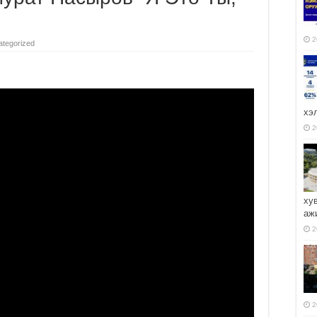
2
tegorized
хэ
2
ху
аж
2
2