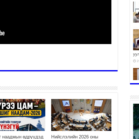
уу
2
2
2
г наадмын өдрүүдэд
Нийслэлийн 2026 оны