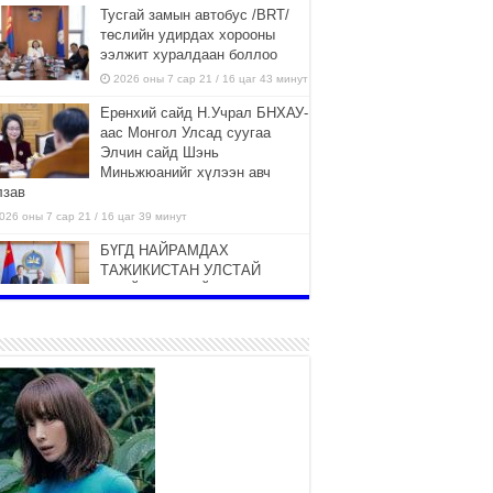
Тусгай замын автобус /BRT/
төслийн удирдах хорооны
ээлжит хуралдаан боллоо
2026 оны 7 сар 21 / 16 цаг 43 минут
Ерөнхий сайд Н.Учрал БНХАУ-
аас Монгол Улсад суугаа
Элчин сайд Шэнь
Миньжюанийг хүлээн авч
лзав
026 оны 7 сар 21 / 16 цаг 39 минут
БҮГД НАЙРАМДАХ
ТАЖИКИСТАН УЛСТАЙ
ЭДИЙН ЗАСГИЙН ХАМТЫН
АЖИЛЛАГААГ ӨРГӨЖҮҮЛНЭ
026 оны 7 сар 21 / 16 цаг 34 минут
26,992 суралцагч хотхоны бага
сургуульд, 8100 суралцагч
төрөлжсөн ахлах сургуульд
суралцана
026 оны 7 сар 21 / 13 цаг 43 минут
COP17 хурлын үеэрх замын