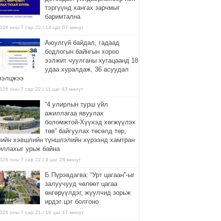
тэргүүнд хангах зарчмыг
баримтална
026 оны 7 сар 22 / 14 цаг 07 минут
Аюулгүй байдал, гадаад
бодлогын байнгын хороо
ээлжит чуулганы хугацаанд 18
удаа хуралдаж, 36 асуудал
лэлцжээ
026 оны 7 сар 22 / 11 цаг 43 минут
“4 улирлын турш үйл
ажиллагаа явуулах
боломжтой-Хүүхэд хөгжүүлэх
төв” байгуулах төсөлд төр,
вийн хэвшлийн түншлэлийн хүрээнд хамтран
иллахыг урьж байна
026 оны 7 сар 22 / 9 цаг 28 минут
Б.Пүрэвдагва: “Урт цагаан”-ыг
залуучууд чөлөөт цагаа
өнгөрүүлдэг, жуулчид зорьж
ирдэг цэг болгоно
026 оны 7 сар 21 / 16 цаг 47 минут