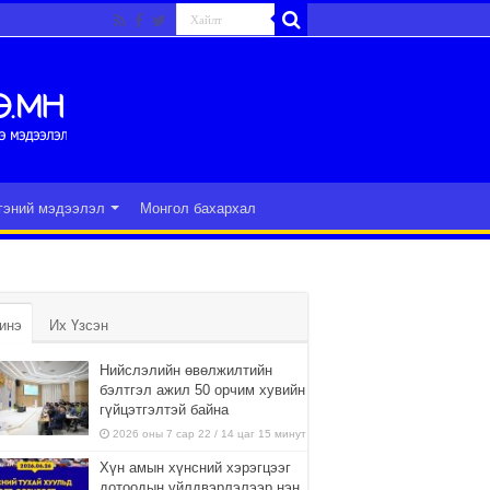
гэний мэдээлэл
Монгол бахархал
инэ
Их Үзсэн
Нийслэлийн өвөлжилтийн
бэлтгэл ажил 50 орчим хувийн
гүйцэтгэлтэй байна
2026 оны 7 сар 22 / 14 цаг 15 минут
Хүн амын хүнсний хэрэгцээг
дотоодын үйлдвэрлэлээр нэн