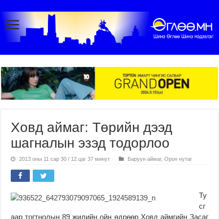
Ховд аймаг: Төрийн дээд
шагналын эзэд тодорлоо
2013 оны 11 сар 30 / 12 цаг 37 минут
Баруун аймаг
,
Орон нутаг
Ту
сг
аар тогтнолын 89 жилийн ойн өдрөөр Ховд аймгийн Засаг