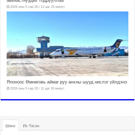
авьяастнуудыг тодрууллаа
2026 оны 5 сар 26 / 12 цаг 25 минут
Японоос Өмнөговь аймаг руу анхны шууд нислэг үйлдэнэ
2026 оны 5 сар 20 / 11 цаг 26 минут
Шинэ
Их Үзсэн