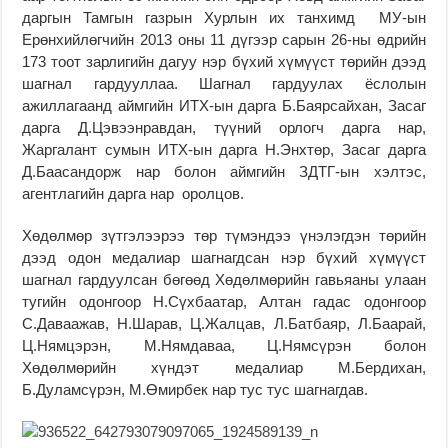
даргын Тамгын газрын Хурлын их танхимд МУ-ын
Ерөнхийлөгчийн 2013 оны 11 дүгээр сарын 26-ны өдрийн
173 тоот зарлигийн дагуу нэр бүхий хүмүүст төрийн дээд
шагнал гардууллаа. Шагнал гардуулах ёслолын
ажиллагаанд аймгийн ИТХ-ын дарга Б.Баярсайхан, Засаг
дарга Д.Цэвээнравдан, түүний орлогч дарга нар,
Жаргалант сумын ИТХ-ын дарга Н.Энхтөр, Засаг дарга
Д.Баасандорж нар болон аймгийн ЗДТГ-ын хэлтэс,
агентлагийн дарга нар оролцов.
Хөдөлмөр зүтгэлээрээ төр түмэндээ үнэлэгдэн төрийн
дээд одон медалиар шагнагдсан нэр бүхий хүмүүст
шагнал гардуулсан бөгөөд Хөдөлмөрийн гавьяаны улаан
тугийн одонгоор Н.Сүхбаатар, Алтан гадас одонгоор
С.Даваажав, Н.Шарав, Ц.Жалцав, Л.Батбаяр, Л.Баарай,
Ц.Нямцэрэн, М.Нямдаваа, Ц.Нямсүрэн болон
Хөдөлмөрийн хүндэт медалиар М.Бердихан,
Б.Дуламсүрэн, М.Өмирбек нар тус тус шагнагдав.