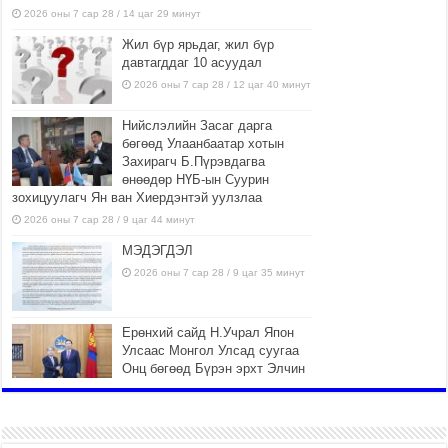
2026 оны 7 сар 28 / 14 цаг 29 минут
Жил бүр ярьдаг, жил бүр
давтагддаг 10 асуудал
2026 оны 7 сар 28 / 12 цаг 40 минут
Нийслэлийн Засаг дарга
бөгөөд Улаанбаатар хотын
Захирагч Б.Пүрэвдагва
өнөөдөр НҮБ-ын Суурин
зохицуулагч Ян ван Хиердэнтэй уулзлаа
2026 оны 7 сар 28 / 9 цаг 44 минут
МЭДЭГДЭЛ
2026 оны 7 сар 28 / 9 цаг 35 минут
Ерөнхий сайд Н.Учрал Япон
Улсаас Монгол Улсад суугаа
Онц бөгөөд Бүрэн эрхт Элчин
сайд Игавахара Масарүг
хүлээн авч уулзлаа
2026 оны 7 сар 27 / 16 цаг 26 минут