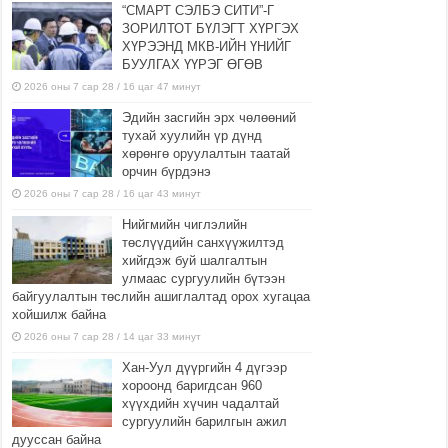
“СМАРТ СЭЛБЭ СИТИ”-Г
ЗОРИЛТОТ БҮЛЭГТ ХҮРГЭХ
ХҮРЭЭНД МКВ-ИЙН ҮНИЙГ
БУУЛГАХ ҮҮРЭГ ӨГӨВ
2026 оны 7 сар 28 / 16 цаг 47 минут
Эдийн засгийн эрх чөлөөний
тухай хуулийн үр дүнд
хөрөнгө оруулалтын таатай
орчин бүрдэнэ
2026 оны 7 сар 28 / 16 цаг 43 минут
Нийгмийн чиглэлийн
төслүүдийн санхүүжилтэд
хийгдэж буй шалгалтын
улмаас сургуулийн бүтээн
байгуулалтын төслийн ашиглалтад орох хугацаа
хойшилж байна
2026 оны 7 сар 28 / 14 цаг 33 минут
Хан-Уул дүүргийн 4 дүгээр
хороонд баригдсан 960
хүүхдийн хүчин чадалтай
сургуулийн барилгын ажил
дууссан байна