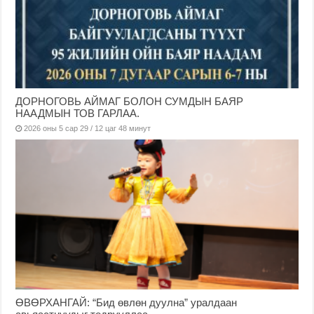
ДОРНОГОВЬ АЙМАГ БОЛОН СУМДЫН БАЯР
НААДМЫН ТОВ ГАРЛАА.
2026 оны 5 сар 29 / 12 цаг 48 минут
ӨВӨРХАНГАЙ: “Бид өвлөн дуулна” уралдаан