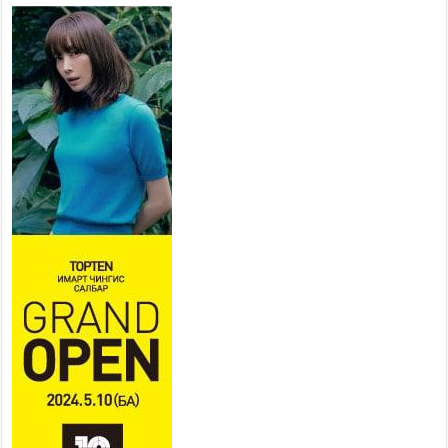
Орон нутагт санхүүгийн эрх
мэдлийг олгож, Иргэдийн
төлөөлөгчдийн хурал хяналт
тавьдаг байх эрх зүйн орчныг
бүрдүүлнэ
2026 оны 7 сар 27 / 16 цаг 22 минут
Байгаль орчин, хүнс, хөдөө аж
ахуйн байнгын хороо 37
асуудлыг хэлэлцэн, 14 хууль,
6 тогтоол батлуулжээ
2026 оны 7 сар 27 / 16 цаг 16 минут
Сөүлийн гудамж амралтын
өдрүүдэд автомашингүй бүс
боллоо
2026 оны 7 сар 27 / 11 цаг 58 минут
Дамбадаржаа дулааны станцад 10 дугаар сард
тохируулга хийж, энэ онд ашиглалтад оруулна
2026 оны 7 сар 27 / 11 цаг 43 минут
Нийслэлийн 5000 өрхийг хийн түлшний
хэрэглээнд бүрэн шилжүүллээ
2026 оны 7 сар 27 / 11 цаг 37 минут