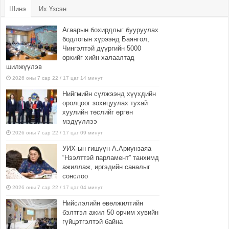
Шинэ
Их Үзсэн
Агаарын бохирдлыг бууруулах
бодлогын хүрээнд Баянгол,
Чингэлтэй дүүргийн 5000
өрхийг хийн халаалтад
шилжүүлэв
2026 оны 7 сар 22 / 17 цаг 14 минут
Нийгмийн сүлжээнд хүүхдийн
оролцоог зохицуулах тухай
хуулийн төслийг өргөн
мэдүүллээ
2026 оны 7 сар 22 / 17 цаг 09 минут
УИХ-ын гишүүн А.Ариунзаяа
“Нээлттэй парламент” танхимд
ажиллаж, иргэдийн саналыг
сонслоо
2026 оны 7 сар 22 / 17 цаг 04 минут
Нийслэлийн өвөлжилтийн
бэлтгэл ажил 50 орчим хувийн
гүйцэтгэлтэй байна