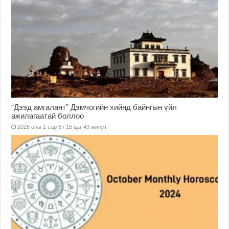
“Дээд амгалант” Дэмчогийн хийнд байнгын үйл
ажилагаатай боллоо
2026 оны 1 сар 8 / 15 цаг 49 минут