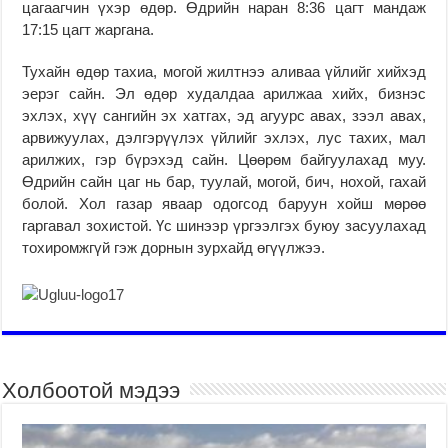
цагаагчин үхэр өдөр. Өдрийн наран 8:36 цагт мандаж
17:15 цагт жаргана.
Тухайн өдөр тахиа, могой жилтнээ аливаа үйлийг хийхэд
эерэг сайн. Эл өдөр худалдаа арилжаа хийх, бизнэс
эхлэх, хүү сангийн эх хатгах, эд агуурс авах, зээл авах,
арвижуулах, дэлгэрүүлэх үйлийг эхлэх, лус тахих, мал
арилжих, гэр бүрэхэд сайн. Цөөрөм байгуулахад муу.
Өдрийн сайн цаг нь бар, туулай, могой, бич, нохой, гахай
болой. Хол газар яваар одогсод баруун хойш мөрөө
гаргавал зохистой. Үс шинээр үргээлгэх буюу засуулахад
тохиромжгүй гэж дорнын зурхайд өгүүлжээ.
Холбоотой мэдээ