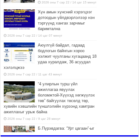
2026 оны 7 сар 22 / 14 цаг 15 минут
Хүн амын хүнсний хэрэгцээг
дотоодын үйлдвэрлэлээр нэн
тэргүүнд хангах зарчмыг
баримтална
2026 оны 7 сар 22 / 14 цаг 07 минут
Аюулгүй байдал, гадаад
бодлогын байнгын хороо
ээлжит чуулганы хугацаанд 18
удаа хуралдаж, 36 асуудал
хэлэлцжээ
2026 оны 7 сар 22 / 11 цаг 43 минут
“4 улирлын турш үйл
ажиллагаа явуулах
боломжтой-Хүүхэд хөгжүүлэх
төв” байгуулах төсөлд төр,
хувийн хэвшлийн түншлэлийн хүрээнд хамтран
ажиллахыг урьж байна
2026 оны 7 сар 22 / 9 цаг 28 минут
Б.Пүрэвдагва: “Урт цагаан”-ыг
залуучууд чөлөөт цагаа