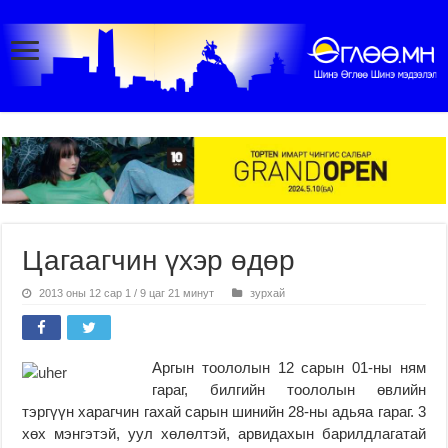
Цагаагчин үхэр өдөр
2013 оны 12 сар 1 / 9 цаг 21 минут
зурхай
Аргын тоололын 12 сарын 01-ны ням
гараг, билгийн тоололын өвлийн
тэргүүн харагчин гахай сарын шинийн 28-ны адьяа гараг. 3
хөх мэнгэтэй, уул хөлөлтэй, арвидахын барилдлагатай