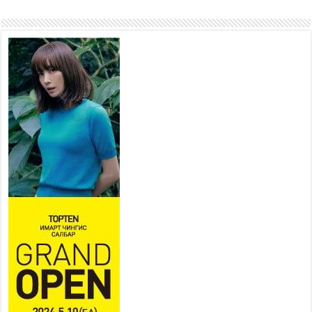
өнгөрүүлдэг, жуулчид зорьж
ирдэг цэг болгоно
2026 оны 7 сар 21 / 16 цаг 47 минут
Тусгай замын автобус /BRT/
төслийн удирдах хорооны
ээлжит хуралдаан боллоо
2026 оны 7 сар 21 / 16 цаг 43 минут
Ерөнхий сайд Н.Учрал БНХАУ-
аас Монгол Улсад суугаа
Элчин сайд Шэнь
Миньжюанийг хүлээн авч
уулзав
2026 оны 7 сар 21 / 16 цаг 39 минут
БҮГД НАЙРАМДАХ ТАЖИКИСТАН УЛСТАЙ
ЭДИЙН ЗАСГИЙН ХАМТЫН АЖИЛЛАГААГ
ӨРГӨЖҮҮЛНЭ
2026 оны 7 сар 21 / 16 цаг 34 минут
26,992 суралцагч хотхоны бага сургуульд, 8100
суралцагч төрөлжсөн ахлах сургуульд
суралцана
2026 оны 7 сар 21 / 13 цаг 43 минут