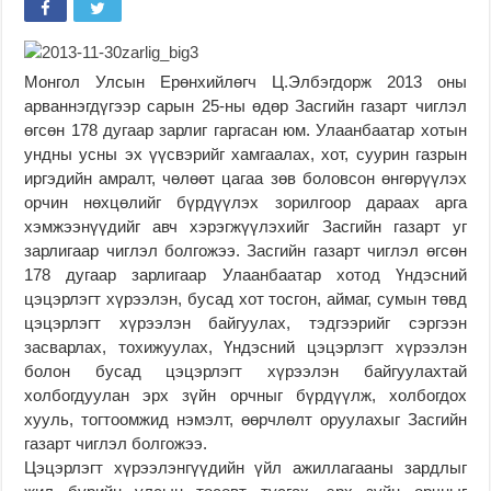
Монгол Улсын Ерөнхийлөгч Ц.Элбэгдорж 2013 оны
арваннэгдүгээр сарын 25-ны өдөр Засгийн газарт чиглэл
өгсөн 178 дугаар зарлиг гаргасан юм. Улаанбаатар хотын
ундны усны эх үүсвэрийг хамгаалах, хот, суурин газрын
иргэдийн амралт, чөлөөт цагаа зөв боловсон өнгөрүүлэх
орчин нөхцөлийг бүрдүүлэх зорилгоор дараах арга
хэмжээнүүдийг авч хэрэгжүүлэхийг Засгийн газарт уг
зарлигаар чиглэл болгожээ. Засгийн газарт чиглэл өгсөн
178 дугаар зарлигаар Улаанбаатар хотод Үндэсний
цэцэрлэгт хүрээлэн, бусад хот тосгон, аймаг, сумын төвд
цэцэрлэгт хүрээлэн байгуулах, тэдгээрийг сэргээн
засварлах, тохижуулах, Үндэсний цэцэрлэгт хүрээлэн
болон бусад цэцэрлэгт хүрээлэн байгуулахтай
холбогдуулан эрх зүйн орчныг бүрдүүлж, холбогдох
хууль, тогтоомжид нэмэлт, өөрчлөлт оруулахыг Засгийн
газарт чиглэл болгожээ.
Цэцэрлэгт хүрээлэнгүүдийн үйл ажиллагааны зардлыг