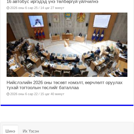
16 автобус иргэдэд үнэ төлбөргүй үйлчилнэ
2026 оны 6 сар 25 / 14 цаг 27 минут
Нийслэлийн 2026 оны төсөвт нэмэлт, өөрчлөлт оруулах
тухай тогтоолын төслийг баталлаа
2026 оны 6 сар 22 / 15 цаг 40 минут
Шинэ
Их Үзсэн