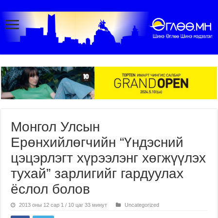
Монгол Улсын
Ерөнхийлөгчийн “Үндэсний
цэцэрлэгт хүрээлэнг хөгжүүлэх
тухай” зарлигийг гардуулах
ёслол болов
2013 оны 12 сар 1 / 10 цаг 33 минут
Uncategorized