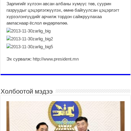
Зарлигийг хүлээн авсан албаны хүмүүс төв, суурин
газруудыг цэцэрлэгжүүлэх, өмнө байгуулсан цэцэрлэгт
хүрээлэнгүүдийг арчилж тордон сайжруулахаа
амласнаар ёслол өндөрлөлөө.
Эх сурвалж:
http://www.president.mn
Холбоотой мэдээ