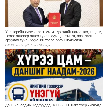
Улс төрийн хилс хэрэгт хэлмэгдэгчдийг цагаатгах, тэдэнд
нөхөх олговор олгох тухай хуульд нэмэлт, өөрчлөлт
оруулах тухай хуулийн төсөл өргөн мэдүүлэв
2026 оны 7 сар 2 / 11 цаг 50 минут
Даншиг наадмын өдрүүдэд 07:00-23:00 цагт хоёр чиглэлд