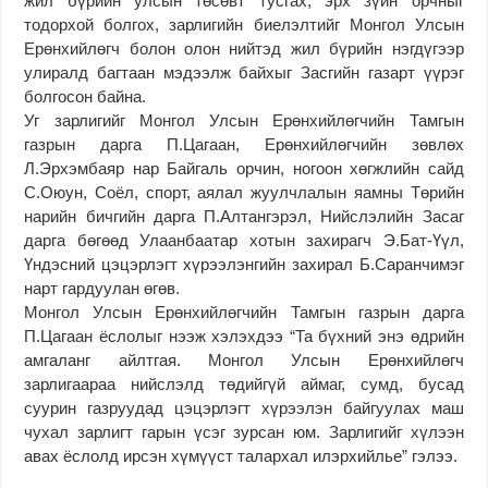
жил бүрийн улсын төсөвт тусгах, эрх зүйн орчныг
тодорхой болгох, зарлигийн биелэлтийг Монгол Улсын
Ерөнхийлөгч болон олон нийтэд жил бүрийн нэгдүгээр
улиралд багтаан мэдээлж байхыг Засгийн газарт үүрэг
болгосон байна.
Уг зарлигийг Монгол Улсын Ерөнхийлөгчийн Тамгын
газрын дарга П.Цагаан, Ерөнхийлөгчийн зөвлөх
Л.Эрхэмбаяр нар Байгаль орчин, ногоон хөгжлийн сайд
С.Оюун, Соёл, спорт, аялал жуулчлалын яамны Төрийн
нарийн бичгийн дарга П.Алтангэрэл, Нийслэлийн Засаг
дарга бөгөөд Улаанбаатар хотын захирагч Э.Бат-Үүл,
Үндэсний цэцэрлэгт хүрээлэнгийн захирал Б.Саранчимэг
нарт гардуулан өгөв.
Монгол Улсын Ерөнхийлөгчийн Тамгын газрын дарга
П.Цагаан ёслолыг нээж хэлэхдээ “Та бүхний энэ өдрийн
амгаланг айлтгая. Монгол Улсын Ерөнхийлөгч
зарлигаараа нийслэлд төдийгүй аймаг, сумд, бусад
суурин газруудад цэцэрлэгт хүрээлэн байгуулах маш
чухал зарлигт гарын үсэг зурсан юм. Зарлигийг хүлээн
авах ёслолд ирсэн хүмүүст талархал илэрхийлье” гэлээ.