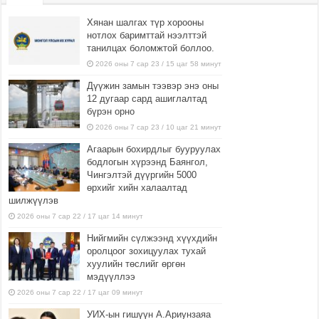
Хянан шалгах түр хорооны
нотлох баримттай нээлттэй
танилцах боломжтой боллоо.
2026 оны 7 сар 23 / 15 цаг 58 минут
Дүүжин замын тээвэр энэ оны
12 дугаар сард ашиглалтад
бүрэн орно
2026 оны 7 сар 23 / 10 цаг 21 минут
Агаарын бохирдлыг бууруулах
бодлогын хүрээнд Баянгол,
Чингэлтэй дүүргийн 5000
өрхийг хийн халаалтад
шилжүүлэв
2026 оны 7 сар 22 / 17 цаг 14 минут
Нийгмийн сүлжээнд хүүхдийн
оролцоог зохицуулах тухай
хуулийн төслийг өргөн
мэдүүллээ
2026 оны 7 сар 22 / 17 цаг 09 минут
УИХ-ын гишүүн А.Ариунзаяа