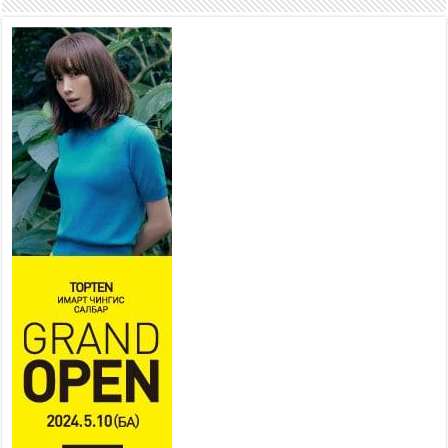
боломжтой-Хүүхэд хөгжүүлэх
төв” байгуулах төсөлд төр,
хувийн хэвшлийн түншлэлийн хүрээнд хамтран
ажиллахыг урьж байна
2026 оны 7 сар 22 / 9 цаг 28 минут
Б.Пүрэвдагва: “Урт цагаан”-ыг
залуучууд чөлөөт цагаа
өнгөрүүлдэг, жуулчид зорьж
ирдэг цэг болгоно
2026 оны 7 сар 21 / 16 цаг 47 минут
Тусгай замын автобус /BRT/ төслийн удирдах
хорооны ээлжит хуралдаан боллоо
2026 оны 7 сар 21 / 16 цаг 43 минут
Ерөнхий сайд Н.Учрал БНХАУ-аас Монгол Улсад
суугаа Элчин сайд Шэнь Миньжюанийг хүлээн
авч уулзав
2026 оны 7 сар 21 / 16 цаг 39 минут
БҮГД НАЙРАМДАХ ТАЖИКИСТАН УЛСТАЙ
ЭДИЙН ЗАСГИЙН ХАМТЫН АЖИЛЛАГААГ
ӨРГӨЖҮҮЛНЭ
2026 оны 7 сар 21 / 16 цаг 34 минут