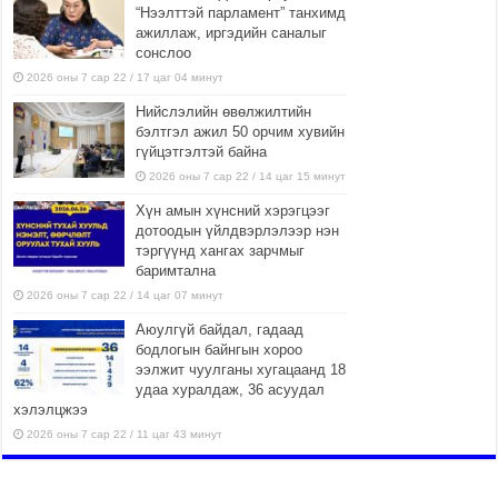
“Нээлттэй парламент” танхимд
ажиллаж, иргэдийн саналыг
сонслоо
2026 оны 7 сар 22 / 17 цаг 04 минут
Нийслэлийн өвөлжилтийн
бэлтгэл ажил 50 орчим хувийн
гүйцэтгэлтэй байна
2026 оны 7 сар 22 / 14 цаг 15 минут
Хүн амын хүнсний хэрэгцээг
дотоодын үйлдвэрлэлээр нэн
тэргүүнд хангах зарчмыг
баримтална
2026 оны 7 сар 22 / 14 цаг 07 минут
Аюулгүй байдал, гадаад
бодлогын байнгын хороо
ээлжит чуулганы хугацаанд 18
удаа хуралдаж, 36 асуудал
хэлэлцжээ
2026 оны 7 сар 22 / 11 цаг 43 минут
“4 улирлын турш үйл
ажиллагаа явуулах