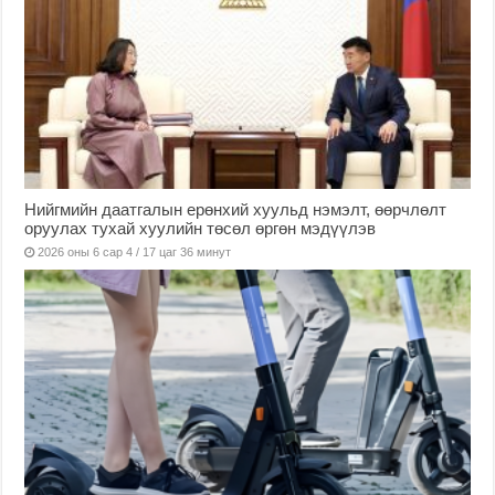
Нийгмийн даатгалын ерөнхий хуульд нэмэлт, өөрчлөлт
оруулах тухай хуулийн төсөл өргөн мэдүүлэв
2026 оны 6 сар 4 / 17 цаг 36 минут