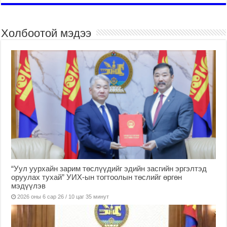
Холбоотой мэдээ
“Уул уурхайн зарим төслүүдийг эдийн засгийн эргэлтэд
оруулах тухай” УИХ-ын тогтоолын төслийг өргөн
мэдүүлэв
2026 оны 6 сар 26 / 10 цаг 35 минут