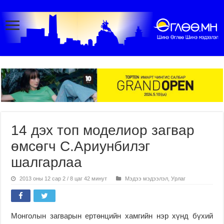
14 дэх топ моделиор загвар
өмсөгч С.Ариунбилэг
шалгарлаа
2013 оны 12 сар 2 / 8 цаг 42 минут
Мэдээ мэдээлэл
,
Урлаг
Монголын загварын ертөнцийн хамгийн нэр хүнд бүхий