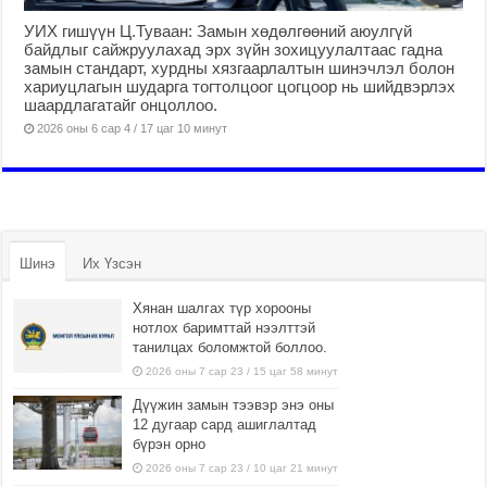
УИХ гишүүн Ц.Туваан: Замын хөдөлгөөний аюулгүй
байдлыг сайжруулахад эрх зүйн зохицуулалтаас гадна
замын стандарт, хурдны хязгаарлалтын шинэчлэл болон
хариуцлагын шударга тогтолцоог цогцоор нь шийдвэрлэх
шаардлагатайг онцоллоо.
2026 оны 6 сар 4 / 17 цаг 10 минут
Шинэ
Их Үзсэн
Хянан шалгах түр хорооны
нотлох баримттай нээлттэй
танилцах боломжтой боллоо.
2026 оны 7 сар 23 / 15 цаг 58 минут
Дүүжин замын тээвэр энэ оны
12 дугаар сард ашиглалтад
бүрэн орно
2026 оны 7 сар 23 / 10 цаг 21 минут