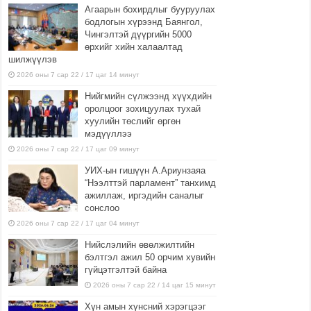
Агаарын бохирдлыг бууруулах
бодлогын хүрээнд Баянгол,
Чингэлтэй дүүргийн 5000
өрхийг хийн халаалтад
шилжүүлэв
2026 оны 7 сар 22 / 17 цаг 14 минут
Нийгмийн сүлжээнд хүүхдийн
оролцоог зохицуулах тухай
хуулийн төслийг өргөн
мэдүүллээ
2026 оны 7 сар 22 / 17 цаг 09 минут
УИХ-ын гишүүн А.Ариунзаяа
“Нээлттэй парламент” танхимд
ажиллаж, иргэдийн саналыг
сонслоо
2026 оны 7 сар 22 / 17 цаг 04 минут
Нийслэлийн өвөлжилтийн
бэлтгэл ажил 50 орчим хувийн
гүйцэтгэлтэй байна
2026 оны 7 сар 22 / 14 цаг 15 минут
Хүн амын хүнсний хэрэгцээг