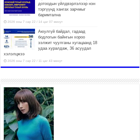
дотоодын үйлдвэрлэлээр нэн
тэргүүнд хангах зарчмыг
баримтална
2026 оны 7 сар 22 / 14 цаг 07 минут
Аюулгүй байдал, гадаад
бодлогын байнгын хороо
ээлжит чуулганы хугацаанд 18
удаа хуралдаж, 36 асуудал
хэлэлцжээ
2026 оны 7 сар 22 / 11 цаг 43 минут
“4 улирлын турш үйл
ажиллагаа явуулах
боломжтой-Хүүхэд хөгжүүлэх
төв” байгуулах төсөлд төр,
хувийн хэвшлийн түншлэлийн хүрээнд хамтран
ажиллахыг урьж байна
2026 оны 7 сар 22 / 9 цаг 28 минут
Б.Пүрэвдагва: “Урт цагаан”-ыг
залуучууд чөлөөт цагаа
өнгөрүүлдэг, жуулчид зорьж
ирдэг цэг болгоно
2026 оны 7 сар 21 / 16 цаг 47 минут