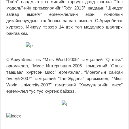
“Гоёл” наадмын энэ жилийн тэргүүн дээд шагнал ”Топ
модель”-ийн өргөмжлөлийг “Гоёл 2013” наадмын ”Шилдэг
загвар өмсөгч” өргөмжлөлийн эзэн, монголын
дизайнеруудын холбооны загвар өмсөгч С.Ариунбилэг
хүртжээ. Ийнхүү тэрээр 14 дэх топ моделиор шалгарч
байгаа юм.
С.Ариунбилэг нь “Miss World-2005” тэмцээний “Q miss”
өргөмжлөл, “Мисс Интернэшнл-2006” тэмцээний “Олны
таашаал хүртсэн мисс” өргөмжлөл, “Монголын сайхан
бүсгүй-2007” тэмцээний “Ган-Эрдэнэ” өргөмжлөл, “Miss
World Univercity-2007” тэмцээний “Хүмүүнлэгийн мисс”
өргөмжлөл тус тус хүртэж байжээ.