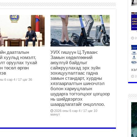
2
йн даатгалын
УИХ гишүүн Ц.Туваан:
й хуульд нэмэлт,
Замын хөдөлгөөний
лт оруулах тухай
аюулгүй байдлыг
н төсөл өргөн
сайжруулахад эрх зүйн
хэ
лэв
зохицуулалтаас гадна
2
замын стандарт, хурдны
ы 6 сар 4 / 17 цаг 36
хязгаарлалтын шинэчлэл
болон хариуцлагын
шударга тогтолцоог цогцоор
нь шийдвэрлэх
шаардлагатайг онцоллоо.
ху
2026 оны 6 сар 4 / 17 цаг 10
аж
минут
2