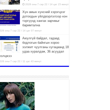
2026 оны 7 сар 22 / 14 цаг 15 минут
Хүн амын хүнсний хэрэгцээг
дотоодын үйлдвэрлэлээр нэн
тэргүүнд хангах зарчмыг
баримтална
026 оны 7 сар 22 / 14 цаг 07 минут
Аюулгүй байдал, гадаад
бодлогын байнгын хороо
ээлжит чуулганы хугацаанд 18
удаа хуралдаж, 36 асуудал
лэлцжээ
026 оны 7 сар 22 / 11 цаг 43 минут
“4 улирлын турш үйл
ажиллагаа явуулах
боломжтой-Хүүхэд хөгжүүлэх
төв” байгуулах төсөлд төр,
вийн хэвшлийн түншлэлийн хүрээнд хамтран
иллахыг урьж байна
026 оны 7 сар 22 / 9 цаг 28 минут
Б.Пүрэвдагва: “Урт цагаан”-ыг
залуучууд чөлөөт цагаа