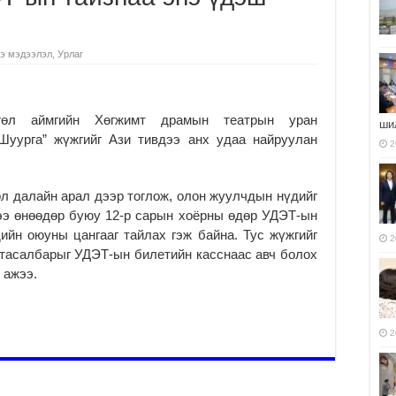
э мэдээлэл
,
Урлаг
гөл аймгийн Хөгжимт драмын театрын уран
ши
Шуурга” жүжгийг Ази тивдээ анх удаа найруулан
2
л далайн арал дээр тоглож, олон жуулчдын нүдийг
гээ өнөөдөр буюу 12-р сарын хоёрны өдөр УДЭТ-ын
ийн оюуны цангааг тайлах гэж байна. Тус жүжгийг
2
 тасалбарыг УДЭТ-ын билетийн касснаас авч болох
 ажээ.
2