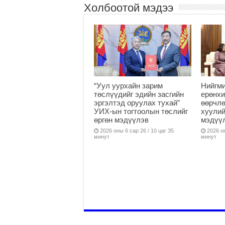
Холбоотой мэдээ
“Уул уурхайн зарим
Нийгми
төслүүдийг эдийн засгийн
ерөнхи
эргэлтэд оруулах тухай”
өөрчлө
УИХ-ын тогтоолын төслийг
хуулий
өргөн мэдүүлэв
мэдүү
2026 оны 6 сар 26 / 10 цаг 35
2026 он
минут
минут