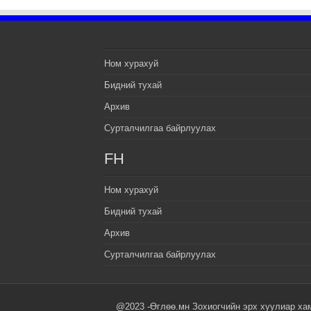
Ном хурахуй
Бидний тухай
Архив
Сурталчилгаа байрлуулах
FH
Ном хурахуй
Бидний тухай
Архив
Сурталчилгаа байрлуулах
@2023 -Өглөө.мн Зохиогчийн эрх хуулиар ха