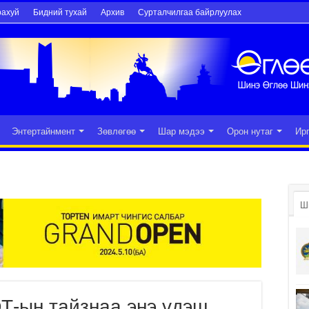
рахуй
Бидний тухай
Архив
Сурталчилгаа байрлуулах
Энтертайнмент
Зөвлөгөө
Шар мэдээ
Орон нутаг
Ир
Ш
Т-ын тайзнаа энэ үдэш