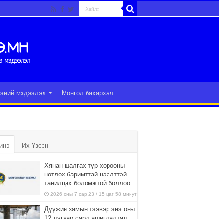
гэний мэдээлэл
Монгол бахархал
инэ
Их Үзсэн
Хянан шалгах түр хорооны
нотлох баримттай нээлттэй
танилцах боломжтой боллоо.
2026 оны 7 сар 23 / 15 цаг 58 минут
Дүүжин замын тээвэр энэ оны
12 дугаар сард ашиглалтад