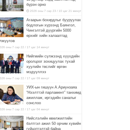
бүрэн орно
2026 оны 7 сар 23 / 10 цаг 21 минут
Агаарын бохирдлыг бууруулах
бодлогын хүрээнд Баянгол,
Чингэлтэй дүүргийн 5000
өрхийг хийн халаалтад
лжүүлэв
026 оны 7 сар 22 / 17 цаг 14 минут
Нийгмийн сүлжээнд хүүхдийн
оролцоог зохицуулах тухай
хуулийн төслийг өргөн
мэдүүллээ
026 оны 7 сар 22 / 17 цаг 09 минут
УИХ-ын гишүүн А.Ариунзаяа
“Нээлттэй парламент” танхимд
ажиллаж, иргэдийн саналыг
сонслоо
026 оны 7 сар 22 / 17 цаг 04 минут
Нийслэлийн өвөлжилтийн
бэлтгэл ажил 50 орчим хувийн
гүйцэтгэлтэй байна