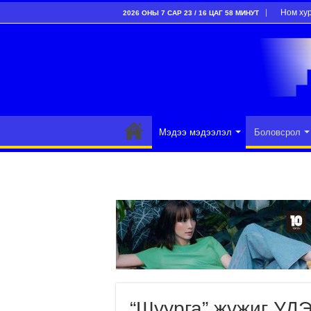
Ном ху
2026 ОНЫ 7 САР 23 / 16 ЦАГ 58 МИНУТ
Мэдээ мэдээлэл
Боловсрол
“Шуурга” жүжиг УДЭ