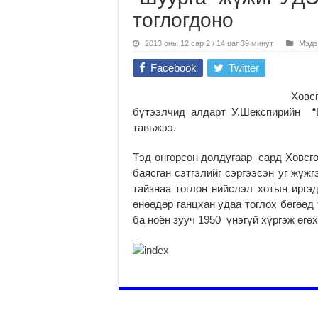
тоглогдоно
2013 оны 12 сар 2 / 14 цаг 39 минут
Мэдэ
Facebook
Twitter
Хөвс
бүтээлчид алдарт У.Шекспирийн “
тавьжээ.
Тэд өнгөрсөн долдугаар сард Хөвсгө
баясган сэтгэлийг сэргээсэн уг жүж
тайзнаа тоглон нийслэл хотын иргэд
өнөөдөр ганцхан удаа тоглох бөгөөд
ба ноён зууч 1950 үнэгүй хүргэж өгөх