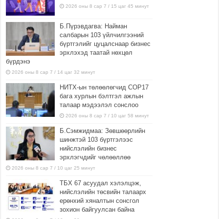
2026 оны 8 сар 7 / 15 цаг 45 минут
Б.Пүрэвдагва: Найман
салбарын 103 үйлчилгээний
бүртгэлийг цуцалснаар бизнес
эрхлэхэд таатай нөхцөл
бүрдэнэ
2026 оны 8 сар 7 / 14 цаг 32 минут
НИТХ-ын төлөөлөгчид COP17
бага хурлын бэлтгэл ажлын
талаар мэдээлэл сонслоо
2026 оны 8 сар 7 / 10 цаг 58 минут
Б.Сэмжидмаа: Зөвшөөрлийн
шинжтэй 103 бүртгэлээс
нийслэлийн бизнес
эрхлэгчдийг чөлөөллөө
2026 оны 8 сар 7 / 10 цаг 25 минут
ТБХ 67 асуудал хэлэлцэж,
нийслэлийн төсвийн талаарх
ерөнхий хяналтын сонсгол
зохион байгуулсан байна