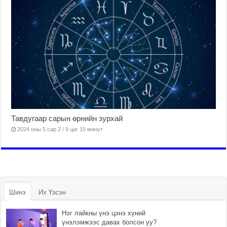
Тавдугаар сарын өрнийн зурхай
2024 оны 5 сар 2 / 9 цаг 15 минут
Шинэ
Их Үзсэн
Нэг лайкны үнэ цэнэ хүний
үнэлэмжээс давах болсон уу?