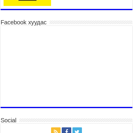
2026 оны 8 сар 6 / 11 цаг 40 минут
Өвөлжилтийн бэлтгэл ажлын хүрээнд Шадар
сайд Н.Номтойбаяр Дорноговь аймагт ажиллав
Facebook хуудас
2026 оны 8 сар 6 / 9 цаг 25 минут
Өвөлжилтийн бэлтгэл ажлын хүрээнд Шадар
сайд Н.Номтойбаяр Дорнод аймагт ажиллав
2026 оны 8 сар 5 / 18 цаг 19 минут
Бүх шатанд хэмнэлтийн горимд шилжиж, найр
наадам, зөвлөгөөн, гадаад томилолтыг
хориглолоо
2026 оны 8 сар 5 / 16 цаг 27 минут
УИХ-ын дарга С.Бямбацогт Зүүн Азийн
эрэгтэйчүүдийн волейболын аварга
шалгаруулах тэмцээнийг нээж, баг тамирчдад
амжилт хүслээ
2026 оны 8 сар 5 / 16 цаг 22 минут
Төрийн байгуулалтын байнгын хороо 23 удаа
Social
хуралдаж, 72 асуудлыг хэлэлцэж, 4 хуулийн
төсөл, УИХ-ын тогтоолын 16 төслийг
батлуулжээ