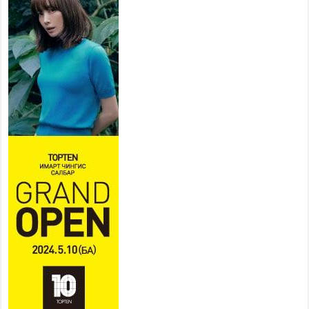
УИХ-ын дарга С.Бямбацогт
төрийг төлөөлөн Сутай
хайрхны тэнгэрийг тахих
төрийн тахилгад оролцлоо
2026 оны 8 сар 6 / 16 цаг 30 минут
Байнгын хорооны дарга Г.Тэмүүлэн тэргүүтэй
УИХ-ын гишүүд БНСУ-ын Үндэсний Ассамблейн
гишүүдийг хүлээн авч уулзав
2026 оны 8 сар 6 / 16 цаг 24 минут
“Туул усан цогцолбор” төслийн нэгдүгээр шатны
ТЭЗҮ-ийг боловсруулах ажил 90 хувийн
гүйцэтгэлтэй байна
2026 оны 8 сар 6 / 14 цаг 14 минут
Татварын өрийг барагдуулахдаа орлогын 30
хувийг татвар төлөгчид үлдээхээр хуульчилж,
татварын тайлангаа залруулах хугацааг хоёр
жил болгон сунгажээ
2026 оны 8 сар 6 / 14 цаг 10 минут
Нэгдүгээр хорооллын арын замыг наймдугаар
сарын 6-ны 23:00 цагаас түр хааж, борооны ус
зайлуулах шугамын хөндлөн сэтэлгээ хийнэ