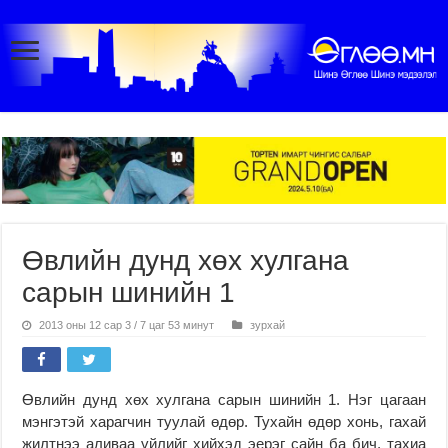
Өвлийн дунд хөх хулгана
сарын шинийн 1
2013 оны 12 сар 3 / 7 цаг 53 минут
зурхай
Өвлийн дунд хөх хулгана сарын шинийн 1. Нэг цагаан
мэнгэтэй харагчин туулай өдөр. Тухайн өдөр хонь, гахай
жилтнээ аливаа үйлийг хийхэд эерэг сайн ба бич, тахиа