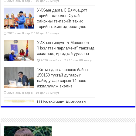
2026 оны 8 сар 7 / 10 цаг 20 минут
УИХ-ын дарга С.Бямбацогт
төрийг төлөөлөн Сутай
хайрхны тэнгэрийг тахих
төрийн тахилгад оролцлоо
2026 оны 8 сар 7 / 10 цаг 15 минут
УИХ-ын гишүүн Б.Мөнхсоёл
“Нээлттэй парламент” танхимд
ажиллаж, иргэдтэй уулзлаа
2026 оны 8 сар 7 / 10 цаг 08 минут
“Хотын дарга сонсож байна”
150150 тусгай дугаарыг
наймдугаар сарын 14-нөөс
ажиллуулж эхэлнэ
2026 оны 8 сар 6 / 16 цаг 38 минут
Н.Номтойбаяр: Аймгуудад
тулгамдаж буй асуудлуудыг
долоо хоног бүр Засгийн
газрын хуралдаанд
танилцуулж, шийдвэрлүүлнэ
2026 оны 8 сар 6 / 16 цаг 34 минут