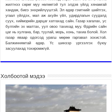
жилтнээ сөрөг муу нөлөөтэй тул элдэв үйлд хянамгай
хандаж, биеэ энхрийлүүштэй. Эл өдөр гэмтнийг шийтгэх,
угаал үйлдэх, мал аж ахуйн үйл, удирдлагын суудалд
суух, хийморийн дарцаг хатгахад сайн. Газар хагалах, ус
булгийн эх малтах, уул овоо тахихад муу. Өдрийн сайн
цаг нь хулгана, бар, туулай, морь, хонь, тахиа болой. Хол
газар яваар одогсод урагш мөрөө гаргавал зохистой.
Балжиннямтай өдөр. Үс шинээр үргээлгэх буюу
засуулахад тохиромжгүй.
Холбоотой мэдээ