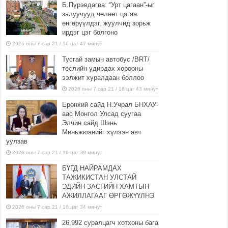
Б.Пүрэвдагва: “Урт цагаан”-ыг
залуучууд чөлөөт цагаа
өнгөрүүлдэг, жуулчид зорьж
ирдэг цэг болгоно
2026 оны 7 сар 21 / 16 цаг 47 минут
Тусгай замын автобус /BRT/
төслийн удирдах хорооны
ээлжит хуралдаан боллоо
2026 оны 7 сар 21 / 16 цаг 43 минут
Ерөнхий сайд Н.Учрал БНХАУ-
аас Монгол Улсад суугаа
Элчин сайд Шэнь
Миньжюанийг хүлээн авч
уулзав
2026 оны 7 сар 21 / 16 цаг 39 минут
БҮГД НАЙРАМДАХ
ТАЖИКИСТАН УЛСТАЙ
ЭДИЙН ЗАСГИЙН ХАМТЫН
АЖИЛЛАГААГ ӨРГӨЖҮҮЛНЭ
2026 оны 7 сар 21 / 16 цаг 34 минут
26,992 суралцагч хотхоны бага