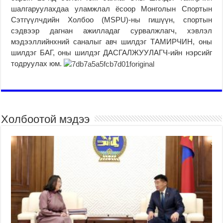
шалгаруулахдаа уламжлал ёсоор Монголын Спортын
Сэтгүүлчдийн Холбоо (MSPU)-ны гишүүн, спортын
сэдвээр дагнан ажилладаг сурвалжлагч, хэвлэл
мэдээллийнхний саналыг авч шилдэг ТАМИРЧИН, оны
шилдэг БАГ, оны шилдэг ДАСГАЛЖУУЛАГЧ-ийн нэрсийг
тодруулах юм.
Холбоотой мэдээ