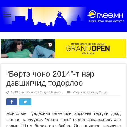
“Бөртэ чоно 2014”-т нэр
дэвшигчид тодорлоо
2013 оны 12 сар 3 / 15 цаг 18 минут
Мэдээ мэдээлэл
,
Спорт
Монголын үндэсний олимпийн хорооны тэргүүн дээд
шагнал гардуулах “Бөртэ чоно” ёслол арванхоёрдугаар
сарын 23-нд болох гэж байна. Оны шилдэг тамирчин