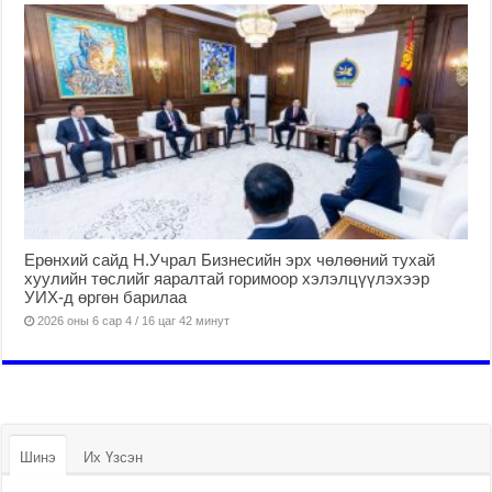
Ерөнхий сайд Н.Учрал Бизнесийн эрх чөлөөний тухай
хуулийн төслийг яаралтай горимоор хэлэлцүүлэхээр
УИХ-д өргөн барилаа
2026 оны 6 сар 4 / 16 цаг 42 минут
Шинэ
Их Үзсэн