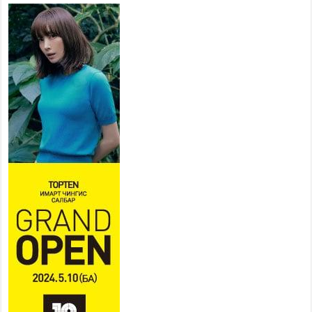
НИЙСЛЭЛ, АЙМГИЙН
УДИРДЛАГУУДЫН АЖЛЫГ
ХҮНД СУРТЛЫГ БУУРУУЛЖ,
ИРГЭД, АЖ АХУЙН НЭГЖИЙН
АЧААГ ХЭРХЭН ХӨНГӨЛСНӨӨР ДҮГНЭНЭ
2026 оны 7 сар 21 / 10 цаг 09 минут
Байнгын хорооны дарга
М.Мандхай Цөлжилттэй
тэмцэх тухай НҮБ-ын
конвенцын талуудын 17 дугаар
бага хурал (СОР17)-ын бэлтгэл ажлын явцтай
танилцлаа
2026 оны 7 сар 21 / 10 цаг 03 минут
Б.Пүрэвдагва: Бүтээн байгуулалтын аливаа
ажил инженерийн хангамжийн байгууллагуудын
уялдаа холбоогүйгээс саатах ёсгүй
2026 оны 7 сар 20 / 17 цаг 21 минут
“Сэлбэ 20 минутын хот” төслийн анхны 12
давхар барилгын үндсэн карказ, цутгалтын ажил
дууслаа
2026 оны 7 сар 20 / 17 цаг 17 минут