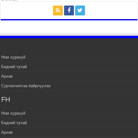
2026 оны 7 сар 20 / 9 цаг 20 минут
Хан-Уул дүүрэг, Чингисийн өргөн чөлөөний ус
зайлуулах шугам хоолойн ажил 80 хувьтай
үргэлжилж байна
2026 оны 7 сар 20 / 9 цаг 14 минут
Усархаг аадар бороо орж байгаа тул аюулгүй
байдлаа хангаж, үер усны аюулаас
сэрэмжлэхийг нийслэлийн Онцгой байдлын
газраас анхааруулж байна
Ном хурахуй
2026 оны 7 сар 20 / 9 цаг 09 минут
Бидний тухай
311 алба хаагч, 119 техник хэрэгсэлтэй ажиллаж
Архив
үер усны аюул, болзошгүй эрсдэлээс сэргийлж
байна
Сурталчилгаа байрлуулах
2026 оны 7 сар 20 / 9 цаг 05 минут
FH
Аяллаа зөв төлөвлөхийг иргэдэд зөвлөж байна
2026 оны 7 сар 16 / 11 цаг 50 минут
Ном хурахуй
Үер усны болзошгүй аюулаас сэргийлж,
холбогдох байгууллагууд өндөржүүлсэн бэлэн
Бидний тухай
байдалд ажиллаж байна
Архив
2026 оны 7 сар 15 / 13 цаг 06 минут