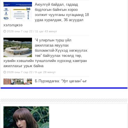
Аюулгүй байдал, гадаад
бодлогын байнгын хороо
ээлжит чуулганы хугацаанд 18
удаа хуралдаж, 36 асуудал
хэлэлцжээ
2026 оны 7 сар 22 / 11 цаг 43 минут
“4 улирлын турш үйл
ажиллагаа явуулах
боломжтой-Хүүхэд хөгжүүлэх
төв” байгуулах төсөлд төр,
хувийн хэвшлийн түншлэлийн хүрээнд хамтран
ажиллахыг урьж байна
2026 оны 7 сар 22 / 9 цаг 28 минут
Б.Пүрэвдагва: “Урт цагаан”-ыг
залуучууд чөлөөт цагаа
өнгөрүүлдэг, жуулчид зорьж
ирдэг цэг болгоно
2026 оны 7 сар 21 / 16 цаг 47 минут
Тусгай замын автобус /BRT/
төслийн удирдах хорооны
ээлжит хуралдаан боллоо