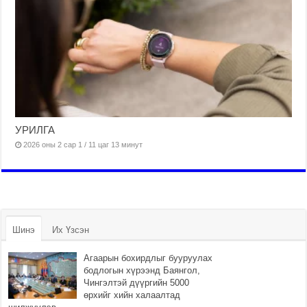
УРИЛГА
2026 оны 2 сар 1 / 11 цаг 13 минут
Шинэ
Их Үзсэн
Агаарын бохирдлыг бууруулах
бодлогын хүрээнд Баянгол,
Чингэлтэй дүүргийн 5000
өрхийг хийн халаалтад