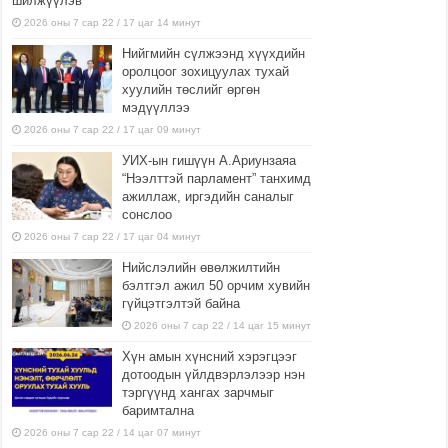
шилжүүлэв
2026 оны 7 сар 22 / 17 цаг 14 минут
Нийгмийн сүлжээнд хүүхдийн
оролцоог зохицуулах тухай
хуулийн төслийг өргөн
мэдүүллээ
2026 оны 7 сар 22 / 17 цаг 09 минут
УИХ-ын гишүүн А.Ариунзаяа
“Нээлттэй парламент” танхимд
ажиллаж, иргэдийн саналыг
сонслоо
2026 оны 7 сар 22 / 17 цаг 04 минут
Нийслэлийн өвөлжилтийн
бэлтгэл ажил 50 орчим хувийн
гүйцэтгэлтэй байна
2026 оны 7 сар 22 / 14 цаг 15 минут
Хүн амын хүнсний хэрэгцээг
дотоодын үйлдвэрлэлээр нэн
тэргүүнд хангах зарчмыг
баримтална
2026 оны 7 сар 22 / 14 цаг 07 минут