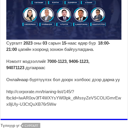
Сургалт
2023
оны
03
сарын
15
-наас өдөр бүр
18:00-
21:00
цагийн хооронд зохион байгуулагдана.
Нэмэлт мэдээллийг
7000-1123, 9406-1123,
94071123
дугаараас
Онлайнаар бүртгүүлэх бол доорх
холбоос дээр дарна уу
http://corporate.mn/trianing-list/145/?
fbclid=IwAR0ov3fT4WXYsYW0Ipk_dMssyZeVSCOLIGmrEw
x8jUIy-U3CtQuXB76r5Ww
Түлхүүр үг
СУРГАЛТ