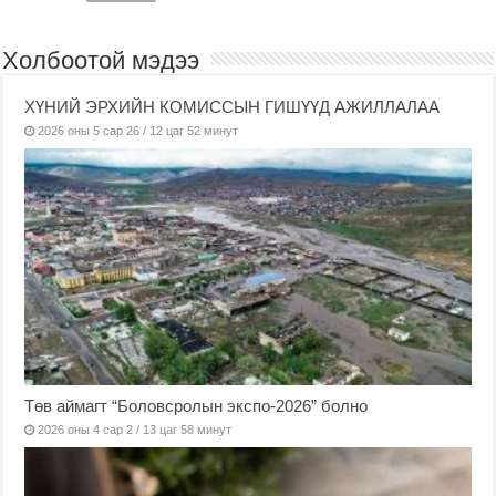
Холбоотой мэдээ
ХҮНИЙ ЭРХИЙН КОМИССЫН ГИШҮҮД АЖИЛЛАЛАА
2026 оны 5 сар 26 / 12 цаг 52 минут
Төв аймагт “Боловсролын экспо-2026” болно
2026 оны 4 сар 2 / 13 цаг 58 минут