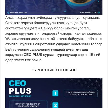
Алсын хараа үнэт зүйлсдээ тулгуурласан урт хугацааны
Стратеги хэрхэн боловсруулж нэгж хугацаа бүрт
системтэй гүйцэтгэж Санхүү болон мөнгөн урсгал,
хөрөнгө оруулалтын тэнцвэртэй чанарыг ханган ажиллаж,
Үйл ажиллагаа илүү оновчтой зохион байгуулж, алба нэгж
ажилтан бүрийн Гүйцэтгэлийг удирдах боломжийн талаар
Байгууллагын удирдлагын түвшний ажилтнуудад
зориулсан
CEO PLUS
сургалт гуравдугаар сарын 15-ний
өдөр эхлэх гэж байна.
СУРГАЛТЫН ХӨТӨЛБӨР