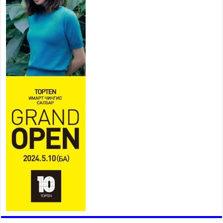
2026 оны 7 сар 21 / 16 цаг 43 минут
Ерөнхий сайд Н.Учрал БНХАУ-
аас Монгол Улсад суугаа
Элчин сайд Шэнь
Миньжюанийг хүлээн авч
уулзав
2026 оны 7 сар 21 / 16 цаг 39 минут
БҮГД НАЙРАМДАХ ТАЖИКИСТАН УЛСТАЙ
ЭДИЙН ЗАСГИЙН ХАМТЫН АЖИЛЛАГААГ
ӨРГӨЖҮҮЛНЭ
2026 оны 7 сар 21 / 16 цаг 34 минут
26,992 суралцагч хотхоны бага сургуульд, 8100
суралцагч төрөлжсөн ахлах сургуульд
суралцана
2026 оны 7 сар 21 / 13 цаг 43 минут
COP17 хурлын үеэрх замын хөдөлгөөн, нийтийн
тээврийн зохицуулалт, сургууль, цэцэрлэг, зах,
худалдааны төвийн ажиллах хуваарийг гаргаж,
иргэдэд мэдээлэхийг үүрэг болголоо
2026 оны 7 сар 21 / 11 цаг 59 минут
Гэр бүлийн хэрэг шүүхэд хянан шийдвэрлэх