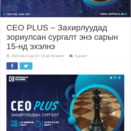
CEO PLUS – Захирлуудад
зориулсан сургалт энэ сарын
15-нд эхэлнэ
2023 оны 3 сар 10 / 12 цаг 40 минут
Сургалт