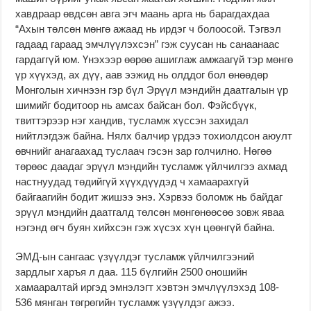
хавдраар өвдсөн авга эгч маань арга нь барагдахдаа
“Ахын төлсөн мөнгө ажаад нь ирдэг ч болоосой. Тэгвэл
гадаад гараад эмчлүүлэхсэн” гэж суусан нь санаанаас
гардаггүй юм. Үнэхээр өөрөө ашиглаж амжаагүй тэр мөнгө
үр хүүхэд, ах дүү, аав ээжид нь олддог бол өнөөдөр
Монголын хичнээн гэр бүл Эрүүл мэндийн даатгалын үр
шимийг бодитоор нь амсах байсан бол. Фэйсбүүк,
твиттэрээр нэг хандив, тусламж хүссэн захидал
нийтлэгдэж байна. Нялх балчир үрдээ тохиолдсон аюулт
өвчнийг анагаахад туслаач гэсэн зар голчилно. Нөгөө
төрөөс даадаг эрүүл мэндийн тусламж үйлчилгээ ахмад
настнуудад төдийгүй хүүхдүүдэд ч хамаарахгүй
байгаагийн бодит жишээ энэ. Хэрвээ боломж нь байдаг
эрүүл мэндийн даатгалд төлсөн мөнгөнөөсөө зовж яваа
нэгэнд өгч буян хийхсэн гэж хүсэх хүн цөөнгүй байна.
ЭМД-ын сангаас үзүүлдэг тусламж үйлчилгээний
зардлыг харъя л даа. 115 бүлгийн 2500 оношийн
хамааралтай иргэд эмнэлэгт хэвтэн эмчлүүлэхэд 108-
536 мянган төгрөгийн тусламж үзүүлдэг ажээ.