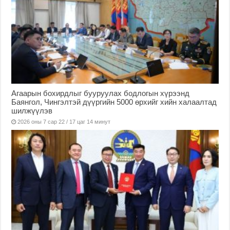
Агаарын бохирдлыг бууруулах бодлогын хүрээнд
Баянгол, Чингэлтэй дүүргийн 5000 өрхийг хийн халаалтад
шилжүүлэв
2026 оны 7 сар 22 / 17 цаг 14 минут