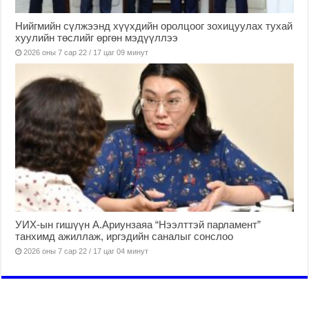
Нийгмийн сүлжээнд хүүхдийн оролцоог зохицуулах тухай
хуулийн төслийг өргөн мэдүүллээ
2026 оны 7 сар 22 / 17 цаг 09 минут
УИХ-ын гишүүн А.Ариунзаяа “Нээлттэй парламент”
танхимд ажиллаж, иргэдийн саналыг сонслоо
2026 оны 7 сар 22 / 17 цаг 04 минут