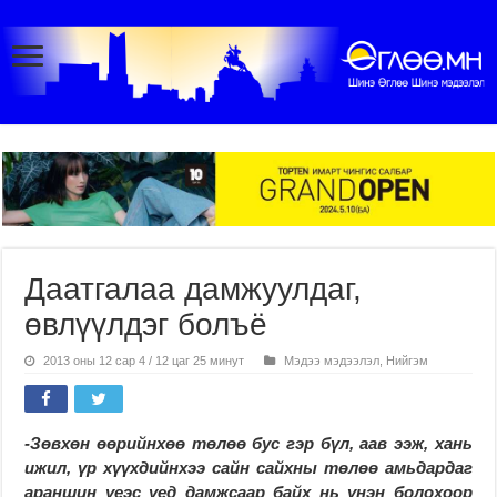
Даатгалаа дамжуулдаг,
өвлүүлдэг болъё
2013 оны 12 сар 4 / 12 цаг 25 минут
Мэдээ мэдээлэл
,
Нийгэм
-Зөвхөн өөрийнхөө төлөө бус гэр бүл, аав ээж, хань
ижил, үр хүүхдийнхээ сайн сайхны төлөө амьдардаг
араншин үеэс үед дамжсаар байх нь үнэн болохоор