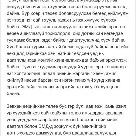
гишүүд шинэчилсэн хуулийн төсөл боловсруулж эхлээд
байна. Бүр хоёр ч төсөл боловсруулсан бөгөөд нийлүүлж
нэгтгээд нэг сайн хууль гарах нь гэж хүмүүс хүлээж
байна. ЭМД-ын санд төвлөрүүлсэн шимтгэлийн орлогоо
өөрөө ашиглаагүй тохиолдолд ойр дотны хэн нэгэндээ
тусламж болгон өгдөг байхыг даатгуулагчид хүсч байна.
Хүн болгон хуримтлалтай болж чадахгүй байгаа өнөөгийн
нөхцөлд гэрийнхээ хэн нэгнийг өвдсөн үед нь
даатгалынхаа мөнгийг хандивлачихдаг байхыг эрхэмлэж
байна. Түүнээс гудамжаар шуудай үүрэн, орц хонгилоор
нэг хог таригчид, эсвэл биеийн жаргалыг хөөж, ажил
хийлгүй насыг барсан хэн нэгэн танихгүй хүнд хандив
өргөхийг сайн санааны илэрхийлэл гэж үзэх хүн цөөн
байна.
Зөвхөн өөрийнхөө төлөө бус гэр бүл, аав ээж, хань ижил,
үр хүүхдийнхээ сайн сайхны төлөө амьдардаг араншин
үеэс үед дамжсаар байх нь үнэн болохоор нийгмийн
даатгал болон ЭМД-д зориулж буй мөнгийг ойр
дотныхондоо дамжуулдаг, бүр цаашлаад өвлүүлдэг