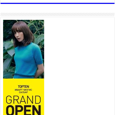
хувийн хэвшлийн түншлэлийн хүрээнд хамтран
ажиллахыг урьж байна
2026 оны 7 сар 22 / 9 цаг 28 минут
Б.Пүрэвдагва: “Урт цагаан”-ыг
залуучууд чөлөөт цагаа
өнгөрүүлдэг, жуулчид зорьж
ирдэг цэг болгоно
2026 оны 7 сар 21 / 16 цаг 47 минут
Тусгай замын автобус /BRT/
төслийн удирдах хорооны
ээлжит хуралдаан боллоо
2026 оны 7 сар 21 / 16 цаг 43 минут
Ерөнхий сайд Н.Учрал БНХАУ-аас Монгол Улсад
суугаа Элчин сайд Шэнь Миньжюанийг хүлээн
авч уулзав
2026 оны 7 сар 21 / 16 цаг 39 минут
БҮГД НАЙРАМДАХ ТАЖИКИСТАН УЛСТАЙ
ЭДИЙН ЗАСГИЙН ХАМТЫН АЖИЛЛАГААГ
ӨРГӨЖҮҮЛНЭ
2026 оны 7 сар 21 / 16 цаг 34 минут