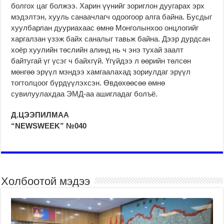
болгох цаг болжээ. Харин үүнийг зориглон дуугарах эрх
мэдэлтэн, хууль санаачлагч одоогоор алга байна. Бусдыг
хуулбарлан дууриахаас өмнө Монголынхоо онцлогийг
харгалзан үзэж байх саналыг тавьж байна. Дээр дурдсан
хоёр хуулийн төслийн алинд нь ч энэ тухай заалт
байтугай үг үсэг ч байхгүй. Үгүйдээ л өөрийн төлсөн
мөнгөө эрүүл мэндээ хамгаалахад зориулдаг эрүүл
тогтолцоог бүрдүүлэхсэн. Өвдөхөөсөө өмнө
сувилуулахдаа ЭМД-аа ашигладаг болъё.
Д.ЦЭЭПИЛМАА
“NEWSWEEK” №040
Холбоотой мэдээ