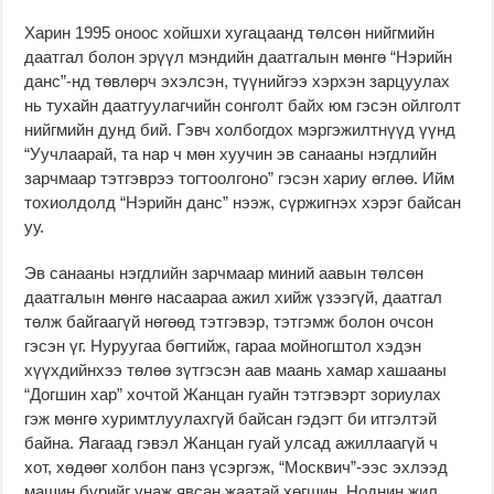
Харин 1995 оноос хойшхи хугацаанд төлсөн нийгмийн
даатгал болон эрүүл мэндийн даатгалын мөнгө “Нэрийн
данс”-нд төвлөрч эхэлсэн, түүнийгээ хэрхэн зарцуулах
нь тухайн даатгуулагчийн сонголт байх юм гэсэн ойлголт
нийгмийн дунд бий. Гэвч холбогдох мэргэжилтнүүд үүнд
“Уучлаарай, та нар ч мөн хуучин эв санааны нэгдлийн
зарчмаар тэтгэврээ тогтоолгоно” гэсэн хариу өглөө. Ийм
тохиолдолд “Нэрийн данс” нээж, сүржигнэх хэрэг байсан
уу.
Эв санааны нэгдлийн зарчмаар миний аавын төлсөн
даатгалын мөнгө насаараа ажил хийж үзээгүй, даатгал
төлж байгаагүй нөгөөд тэтгэвэр, тэтгэмж болон очсон
гэсэн үг. Нуруугаа бөгтийж, гараа мойногштол хэдэн
хүүхдийнхээ төлөө зүтгэсэн аав маань хамар хашааны
“Догшин хар” хочтой Жанцан гуайн тэтгэвэрт зориулах
гэж мөнгө хуримтлуулахгүй байсан гэдэгт би итгэлтэй
байна. Яагаад гэвэл Жанцан гуай улсад ажиллаагүй ч
хот, хөдөөг холбон панз үсэргэж, “Москвич”-ээс эхлээд
машин бүрийг унаж явсан жаатай хөгшин. Ноднин жил