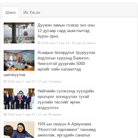
Шинэ
Их Үзсэн
Дүүжин замын тээвэр энэ оны
12 дугаар сард ашиглалтад
бүрэн орно
2026 оны 7 сар 23 / 10 цаг 21 минут
Агаарын бохирдлыг бууруулах
бодлогын хүрээнд Баянгол,
Чингэлтэй дүүргийн 5000
өрхийг хийн халаалтад
шилжүүлэв
2026 оны 7 сар 22 / 17 цаг 14 минут
Нийгмийн сүлжээнд хүүхдийн
оролцоог зохицуулах тухай
хуулийн төслийг өргөн
мэдүүллээ
2026 оны 7 сар 22 / 17 цаг 09 минут
УИХ-ын гишүүн А.Ариунзаяа
“Нээлттэй парламент” танхимд
ажиллаж, иргэдийн саналыг