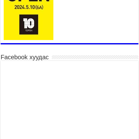
26,992 суралцагч хотхоны бага сургуульд, 8100
суралцагч төрөлжсөн ахлах сургуульд
суралцана
2026 оны 7 сар 21 / 13 цаг 43 минут
COP17 хурлын үеэрх замын хөдөлгөөн, нийтийн
тээврийн зохицуулалт, сургууль, цэцэрлэг, зах,
худалдааны төвийн ажиллах хуваарийг гаргаж,
иргэдэд мэдээлэхийг үүрэг болголоо
2026 оны 7 сар 21 / 11 цаг 59 минут
Facebook хуудас
Гэр бүлийн хэрэг шүүхэд хянан шийдвэрлэх
тухай хуулиар хүүхдийн дээд ашиг сонирхлыг
нэн тэргүүнд хангахыг баталгаажууллаа
2026 оны 7 сар 21 / 11 цаг 42 минут
Б.Пүрэвдагва: “Туул-1” коллекторыг ашиглалтад
оруулж байж бид гэр хорооллыг барилгажуулна
2026 оны 7 сар 21 / 10 цаг 15 минут
НИЙСЛЭЛ, АЙМГИЙН УДИРДЛАГУУДЫН
АЖЛЫГ ХҮНД СУРТЛЫГ БУУРУУЛЖ, ИРГЭД,
АЖ АХУЙН НЭГЖИЙН АЧААГ ХЭРХЭН
ХӨНГӨЛСНӨӨР ДҮГНЭНЭ
2026 оны 7 сар 21 / 10 цаг 09 минут