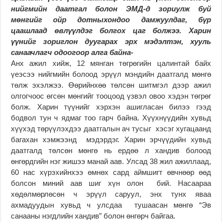
нийгмийн даатгал болон ЭМД-д зориулж буй
мөнгийг ойр дотныхондоо дамжуулдаг, бүр
цаашлаад өвлүүлдэг болгох цаг болжээ. Харин
үүнийг зориглон дуугарах эрх мэдэлтэн, хууль
санаачлагч одоогоор алга байна-
Анх ажил хийж, 12 мянган төгрөгийн цалинтай байх
үеэсээ нийгмийн болоод эрүүл мэндийн даатгалд мөнгө
төлж эхэлжээ. Өөрийнхөө төлсөн шитмгэл дээр ажил
олгогчоос өгсөн мөнгийг тооцоод үзвэл овоо хэдэн төгрөг
болж. Харин түүнийг хэрхэн ашигласан билээ гээд
бодвол тун ч ядмаг тоо гарч байна. Хүүхнүүдийн хувьд
хүүхэд төрүүлэхдээ даатгалын ач тусыг хэсэг хугацаанд
багахан хэмжээнд мэдэрдэг. Харин эрчүүдийн хувьд
даатгалд төлсөн мөнгө нь ердөө л хандив болоод
өнгөрдгийн нэг жишээ манай аав. Улсад 38 жил ажиллаад,
60 нас хүрэхийнхээ өмнөх сард аймшигт өвчнөөр өөд
болсон миний аав шиг хүн олон бий. Насаараа
хөдөлмөрлөсөн ч эрүүл саруул, энх тунх яваа
ахмадуудын хувьд ч улсдаа тушаасан мөнгө “Эв
санааны нэгдлийн хандив” болон өнгөрч байгаа.