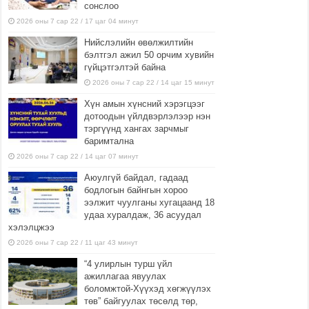
сонслоо
2026 оны 7 сар 22 / 17 цаг 04 минут
Нийслэлийн өвөлжилтийн
бэлтгэл ажил 50 орчим хувийн
гүйцэтгэлтэй байна
2026 оны 7 сар 22 / 14 цаг 15 минут
Хүн амын хүнсний хэрэгцээг
дотоодын үйлдвэрлэлээр нэн
тэргүүнд хангах зарчмыг
баримтална
2026 оны 7 сар 22 / 14 цаг 07 минут
Аюулгүй байдал, гадаад
бодлогын байнгын хороо
ээлжит чуулганы хугацаанд 18
удаа хуралдаж, 36 асуудал
хэлэлцжээ
2026 оны 7 сар 22 / 11 цаг 43 минут
“4 улирлын турш үйл
ажиллагаа явуулах
боломжтой-Хүүхэд хөгжүүлэх
төв” байгуулах төсөлд төр,