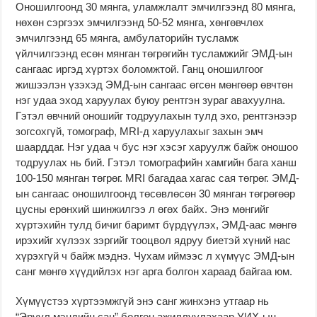
Оношилгоонд 30 мянга, уламжлалт эмчилгээнд 80 мянга,
нөхөн сэргээх эмчилгээнд 50-52 мянга, хөнгөвчлөх
эмчилгээнд 65 мянга, амбулаторийн тусламж
үйлчилгээнд есөн мянган төгрөгийн тусламжийг ЭМД-ын
сангаас иргэд хүртэх боломжтой. Ганц оношилгоог
жишээлэн үзэхэд ЭМД-ын сангаас өгсөн мөнгөөр өвчтөн
нэг удаа эход харуулах буюу рентгэн зураг авахуулна.
Гэтэл өвчний оношийг тодруулахын тулд эхо, рентгэнээр
зогсохгүй, томограф, MRI-д харуулахыг захын эмч
шаарддаг. Нэг удаа ч бус нэг хэсэг харуулж байж оношоо
тодруулах нь бий. Гэтэл томографийн хамгийн бага ханш
100-150 мянган төгрөг. MRI багадаа хагас сая төгрөг. ЭМД-
ын сангаас оношилгоонд төсөвлөсөн 30 мянган төгрөгөөр
цусны ерөнхий шинжилгээ л өгөх байх. Энэ мөнгийг
хүртэхийн тулд бичиг баримт бүрдүүлэх, ЭМД-аас мөнгө
ирэхийг хүлээх зэргийг тооцвол ядруу биетэй хүний нас
хүрэхгүй ч байж мэднэ. Чухам иймээс л хүмүүс ЭМД-ын
санг мөнгө хүүдийлэх нэг арга болгон хараад байгаа юм.
Хүмүүстээ хүртээмжгүй энэ санг жинхэнэ утгаар нь
“Эрүүл мэндийн сан” болгон ажиллуулахаар УИХ-ын