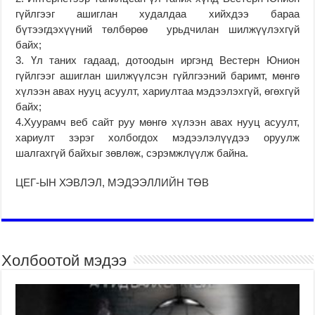
гүйлгээг ашиглан худалдаа хийхдээ бараа
бүтээгдэхүүний төлбөрөө урьдчилан шилжүүлэхгүй
байх;
3. Үл таних гадаад, дотоодын иргэнд Вестерн Юнион
гүйлгээг ашиглан шилжүүлсэн гүйлгээний баримт, мөнгө
хүлээн авах нууц асуулт, хариултаа мэдээлэхгүй, өгөхгүй
байх;
4.Хуурамч веб сайт руу мөнгө хүлээн авах нууц асуулт,
хариулт зэрэг холбогдох мэдээлэлүүдээ оруулж
шалгахгүй байхыг зөвлөж, сэрэмжлүүлж байна.
ЦЕГ-ЫН ХЭВЛЭЛ, МЭДЭЭЛЛИЙН ТӨВ
Холбоотой мэдээ