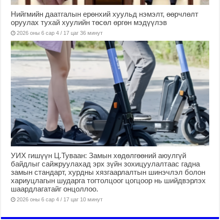
Нийгмийн даатгалын ерөнхий хуульд нэмэлт, өөрчлөлт
оруулах тухай хуулийн төсөл өргөн мэдүүлэв
2026 оны 6 сар 4 / 17 цаг 36 минут
УИХ гишүүн Ц.Туваан: Замын хөдөлгөөний аюулгүй
байдлыг сайжруулахад эрх зүйн зохицуулалтаас гадна
замын стандарт, хурдны хязгаарлалтын шинэчлэл болон
хариуцлагын шударга тогтолцоог цогцоор нь шийдвэрлэх
шаардлагатайг онцоллоо.
2026 оны 6 сар 4 / 17 цаг 10 минут