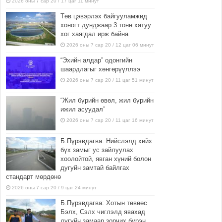
2026 оны 7 сар 20 / 17 цаг 11 минут
Төв цэвэрлэх байгууламжид
хоногт дунджаар 3 тонн хатуу
хог хаягдал ирж байна
2026 оны 7 сар 20 / 12 цаг 06 минут
“Эхийн алдар” одонгийн
шаардлагыг хөнгөрүүллээ
2026 оны 7 сар 20 / 11 цаг 51 минут
“Жил бүрийн өвөл, жил бүрийн
ижил асуудал”
2026 оны 7 сар 20 / 11 цаг 16 минут
Б.Пүрэвдагва: Нийслэлд хийх
бүх замыг ус зайлуулах
хоолойтой, явган хүний болон
дугуйн замтай байлгах
стандарт мөрдөнө
2026 оны 7 сар 20 / 9 цаг 24 минут
Б.Пүрэвдагва: Хотын төвөөс
Бэлх, Сэлх чиглэлд явахад
дугуйн замаар зорчих бүрэн