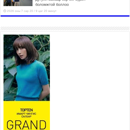
боломжтой боллоо
2026 оны 7 сар 20 / 9 цаг 20 минут
Хан-Уул дүүрэг, Чингисийн
өргөн чөлөөний ус зайлуулах
шугам хоолойн ажил 80
хувьтай үргэлжилж байна
2026 оны 7 сар 20 / 9 цаг 14 минут
Усархаг аадар бороо орж
байгаа тул аюулгүй байдлаа
хангаж, үер усны аюулаас
сэрэмжлэхийг нийслэлийн
Онцгой байдлын газраас анхааруулж байна
2026 оны 7 сар 20 / 9 цаг 09 минут
311 алба хаагч, 119 техник хэрэгсэлтэй ажиллаж
үер усны аюул, болзошгүй эрсдэлээс сэргийлж
байна
2026 оны 7 сар 20 / 9 цаг 05 минут
Аяллаа зөв төлөвлөхийг иргэдэд зөвлөж байна
2026 оны 7 сар 16 / 11 цаг 50 минут
Үер усны болзошгүй аюулаас сэргийлж,