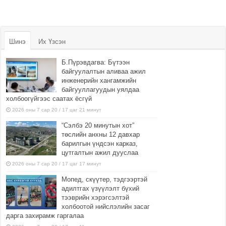
Шинэ
Их Үзсэн
Б.Пүрэвдагва: Бүтээн
байгуулалтын аливаа ажил
инженерийн хангамжийн
байгууллагуудын уялдаа
холбоогүйгээс саатах ёсгүй
2026 оны 7 сар 20 / 17 цаг 21 минут
“Сэлбэ 20 минутын хот”
төслийн анхны 12 давхар
барилгын үндсэн карказ,
цутгалтын ажил дууслаа
2026 оны 7 сар 20 / 17 цаг 17 минут
Мопед, скүүтер, тэдгээртэй
адилтгах үзүүлэлт бүхий
тээврийн хэрэгсэлтэй
холбоотой нийслэлийн засаг
дарга захирамж гаргалаа