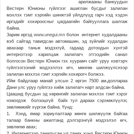
арилжааны банкуудын
Вестерн Юнионы гүйлгээг ашиглан бусдыг залилан
мэхлэх гэмт хэргийн шинжтэй үйлдлүүд гарч хэд хэдэн
иргэдийг хохироосныг цагдаагийн байгууллага шалгаж
байна.
Зарим иргэд
www.unegui.mn
болон интернет худалдааны
вэб сайтад тавигдсан автомашин, эд зүйлийг худалдан
авахаар таньж мэдэхгүй, гадаад дотоодын хүнтэй
интернэтээр харилцаж залилагч этгээдийн санал
болгосон Вестерн Юнион гэх хуурамч сайт уруу нэвтэрч
гүйлгээгээний мэдээллээ өгч, мөнгөө шилжүүлснээр
залилан мэхлэх гэмт хэргийн хохирогч болжээ.
Ийм байдлаар манай улсын 2 иргэн 7500 ам.доллараа
Дани улс уруу гүйлгээ хийж залилагч нарт алдсан байна.
Цаашид бусдын эд хөрөнгийг залилан мэхлэх гэмт хэрэг
нэмэгдэж болзошгүй байх тул дараах сэрэмжлүүлэг,
зөвлөмжийг хүргэж байна. Үүнд:
1. Хэнд, ямар зориулалтаар мөнгө шилжүүлж байгаа
талаар банкны ажилтанд дэлгэрэнгүй мэдээлэл өгч,
зөвлөгөө авах;
2. Интернетээр танилцсан үл таних хүнд Вестерн Юнион