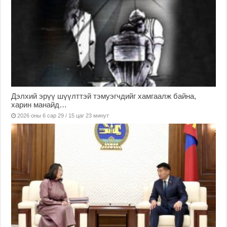
Дэлхий эрүү шүүлттэй тэмуэгчдийг хамгаалж байна,
харин манайд…
2026 оны 6 сар 29 / 15 цаг 23 минут