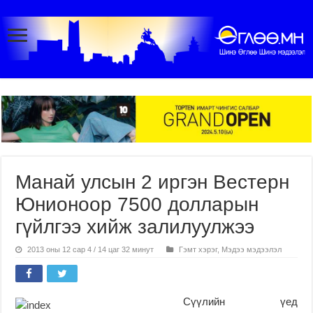
Манай улсын 2 иргэн Вестерн
Юнионоор 7500 долларын
гүйлгээ хийж залилуулжээ
2013 оны 12 сар 4 / 14 цаг 32 минут
Гэмт хэрэг
,
Мэдээ мэдээлэл
Сүүлийн үед