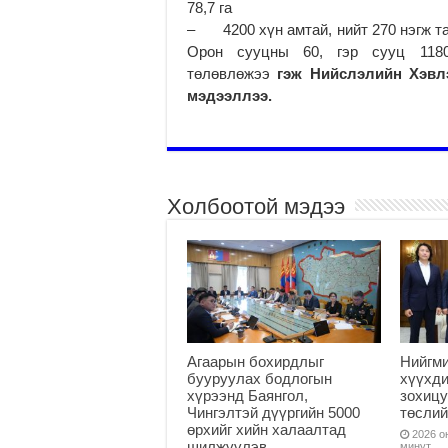
78,7 га
– 4200 хүн амтай, нийт 270 нэгж та
Орон сууцны 60, гэр сууц 1180
төлөвлөжээ
гэж Нийслэлийн Хэвл
мэдээллээ.
Холбоотой мэдээ
Агаарын бохирдлыг
Нийгм
бууруулах бодлогын
хүүхди
хүрээнд Баянгол,
зохицу
Чингэлтэй дүүргийн 5000
төслий
өрхийг хийн халаалтад
2026 он
шилжүүлэв
минут