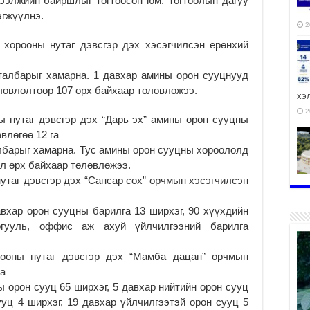
ээлжийн байршлыг тогтоосон юм. Тогтоолын дагуу
эгжүүлнэ.
2
хорооны нутаг дэвсгэр дэх хэсэгчилсэн ерөнхий
албарыг хамарна. 1 давхар амины орон сууцнууд
лөвлөлтөөр 107 өрх байхаар төлөвлөжээ.
хэ
2
 нутаг дэвсгэр дэх “Дарь эх” амины орон сууцны
влөгөө 12 га
лбарыг хамарна. Тус амины орон сууцны хороололд
йл өрх байхаар төлөвлөжээ.
утаг дэвсгэр дэх “Сансар сөх” орчмын хэсэгчилсэн
ху
аж
хар орон сууцны барилга 13 ширхэг, 90 хүүхдийн
2
ргууль, оффис аж ахуй үйлчилгээний барилга
ооны нутаг дэвсгэр дэх “Мамба дацан” орчмын
га
2
орон сууц 65 ширхэг, 5 давхар нийтийн орон сууц
ууц 4 ширхэг, 19 давхар үйлчилгээтэй орон сууц 5