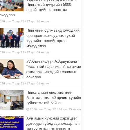
Чингэлтэй дүүргийн 5000
өрхийг хийн халаалтад
лжүүлэв
026 оны 7 сар 22 / 17 цаг 14 минут
Нийгмийн сүлжээнд хүүхдийн
оролцоог зохицуулах тухай
хуулийн төслийг өргөн
мэдүүллээ
026 оны 7 сар 22 / 17 цаг 09 минут
УИХ-ын гишүүн А.Ариунзаяа
“Нээлттэй парламент” танхимд
ажиллаж, иргэдийн саналыг
сонслоо
026 оны 7 сар 22 / 17 цаг 04 минут
Нийслэлийн өвөлжилтийн
бэлтгэл ажил 50 орчим хувийн
гүйцэтгэлтэй байна
2026 оны 7 сар 22 / 14 цаг 15 минут
Хүн амын хүнсний хэрэгцээг
дотоодын үйлдвэрлэлээр нэн
тэргүүнд хангах зарчмыг