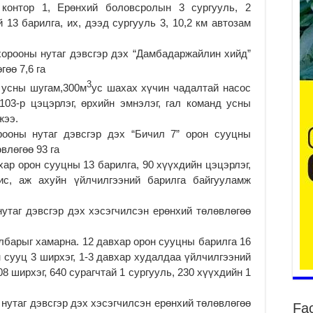
н контор 1, Ерөнхий боловсролын 3 сургууль, 2
 13 барилга, их, дээд сургууль 3, 10,2 км автозам
орооны нутаг дэвсгэр дэх “Дамбадаржайлин хийд”
Ер
өө 7,6 га
су
ав
3
усны шугам,300м
ус шахах хүчин чадалтай насос
2
, 103-р цэцэрлэг, өрхийн эмнэлэг, гал команд усны
жээ.
БҮ
ЭД
ооны нутаг дэвсгэр дэх “Бичил 7” орон сууцны
ӨР
влөгөө 93 га
2
р орон сууцны 13 барилга, 90 хүүхдийн цэцэрлэг,
ис, аж ахуйн үйлчилгээний барилга байгууламж
26
су
су
утаг дэвсгэр дэх хэсэгчилсэн ерөнхий төлөвлөгөө
2
барыг хамарна. 12 давхар орон сууцны барилга 16
CO
н сууц 3 ширхэг, 1-3 давхар худалдаа үйлчилгээний
тээ
ху
8 ширхэг, 640 сурагчтай 1 сургууль, 230 хүүхдийн 1
ир
2
 нутаг дэвсгэр дэх хэсэгчилсэн ерөнхий төлөвлөгөө
Fa