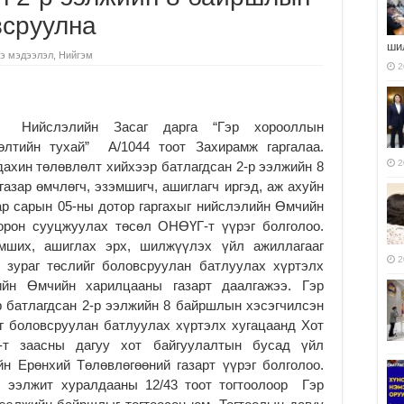
всруулна
ши
э мэдээлэл
,
Нийгэм
2
Нийслэлийн Засаг дарга “Гэр хорооллын
өлтийн тухай” А/1044 тоот Захирамж гаргалаа.
2
ахин төлөвлөлт хийхээр батлагдсан 2-р ээлжийн 8
азар өмчлөгч, эзэмшигч, ашиглагч иргэд, аж ахуйн
ар сарын 05-ны дотор гаргахыг нийслэлийн Өмчийн
орон сууцжуулах төсөл ОНӨҮГ-т үүрэг болголоо.
ших, ашиглах эрх, шилжүүлэх үйл ажиллагааг
2
й зураг төслийг боловсруулан батлуулах хүртэлх
ийн Өмчийн харилцааны газарт даалгажээ. Гэр
 батлагдсан 2-р ээлжийн 8 байршлын хэсэгчилсэн
йг боловсруулан батлуулах хүртэлх хугацаанд Хот
2-т заасны дагуу хот байгуулалтын бусад үйл
йн Ерөнхий Төлөвлөгөөний газарт үүрэг болголоо.
 ээлжит хуралдааны 12/43 тоот тогтоолоор Гэр