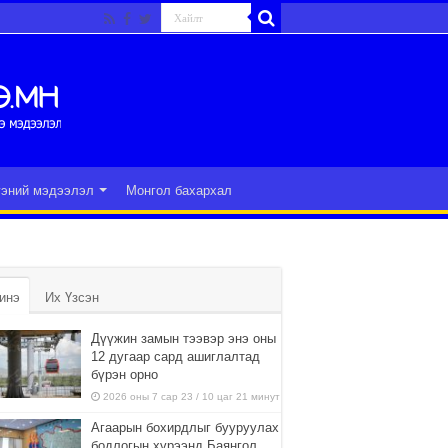
гэний мэдээлэл
Монгол бахархал
инэ
Их Үзсэн
Дүүжин замын тээвэр энэ оны
12 дугаар сард ашиглалтад
бүрэн орно
2026 оны 7 сар 23 / 10 цаг 21 минут
Агаарын бохирдлыг бууруулах
бодлогын хүрээнд Баянгол,