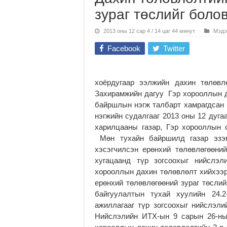
зураг төслийг боло
2013 оны 12 сар 4 / 14 цаг 44 минут
Мэдэ
Facebook
Twitter
хоёрдугаар ээлжийн дахин төлөвл
Захирамжийн дагуу Гэр хорооллын д
байршлын нэгж талбарт хамрагдсан г
нэгжийн судалгааг 2013 оны 12 дуга
харилцааны газар, Гэр хорооллын 
Мөн тухайн байршилд газар эзэм
хэсэгчилсэн ерөнхий төлөвлөгөөни
хугацаанд түр зогсоохыг нийслэл
хорооллын дахин төлөвлөлт хийхээр
ерөнхий төлөвлөгөөний зураг төсли
байгуулалтын тухай хуулийн 24.
ажиллагааг түр зогсоохыг нийслэли
Нийслэлийн ИТХ-ын 9 сарын 26-ны