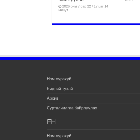
2026 оны 7 сар 22 / 17 цаг 14
минут
Ном хурахуй
Бидний тухай
Архив
Сурталчилгаа байрлуулах
FH
Ном хурахуй