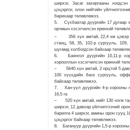
ширхэг, Засаг захиргааны нэгдсэ
цэцэрлэг, олон нийтийн үйлчилгээний
барихаар төлөвлөжээ.
5. Сүхбаатар дүүргийн 17 дугаар х
орчмын хэсэгчилсэн ерөнхий төлөвлөг
– 356 хүн амтай, 22,4 км цэвэр 
станц, 58, 35, 102-р сургууль, 109
шугамд холбогдсон байхаар төлөвлө
6. Баянгол дүүргийн 10,11-р хор
хорооллын хэсэгчилсэн ерөнхий төлө
– 5640 хүн амтай, 2 орцтой 5 давха
100 хүүхдийн бага сургууль, офф
байхаар төлөвлөжээ.
7. Хан-уул дүүргийн 4-р хорооны н
16,5 га
– 520 хүн амтай, нийт 130 нэгж тал
ширхэг, 12 давхар үйлчилгээний оро
барилга 4 ширхэг, амины орон сууц 10
цэцэрлэг байхаар төлөвлөжээ.
8. Багануур дүүргийн 1,5-р хорооны