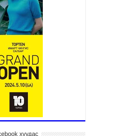
төслийн удирдах хорооны
ээлжит хуралдаан боллоо
2026 оны 7 сар 21 / 16 цаг 43 минут
өнхий сайд Н.Учрал БНХАУ-аас Монгол Улсад
угаа Элчин сайд Шэнь Миньжюанийг хүлээн
ч уулзав
026 оны 7 сар 21 / 16 цаг 39 минут
ГД НАЙРАМДАХ ТАЖИКИСТАН УЛСТАЙ
ИЙН ЗАСГИЙН ХАМТЫН АЖИЛЛАГААГ
ГӨЖҮҮЛНЭ
026 оны 7 сар 21 / 16 цаг 34 минут
,992 суралцагч хотхоны бага сургуульд, 8100
ралцагч төрөлжсөн ахлах сургуульд
ралцана
026 оны 7 сар 21 / 13 цаг 43 минут
P17 хурлын үеэрх замын хөдөлгөөн, нийтийн
врийн зохицуулалт, сургууль, цэцэрлэг, зах,
далдааны төвийн ажиллах хуваарийг гаргаж,
гэдэд мэдээлэхийг үүрэг болголоо
026 оны 7 сар 21 / 11 цаг 59 минут
cebook хуудас