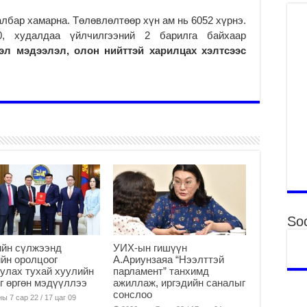
Гэ
ту
лбар хамарна. Төлөвлөлтөөр хүн ам нь 6052 хүрнэ.
нэ
, худалдаа үйлчилгээний 2 барилга байхаар
2
эл мэдээлэл, олон нийттэй харилцах хэлтсээс
Б.
ор
2
НИ
АЖ
АЖ
ХӨ
2
Ба
тэ
ду
Soc
яв
2
ийн сүлжээнд
УИХ-ын гишүүн
йн оролцоог
А.Ариунзаяа “Нээлттэй
Б.
улах тухай хуулийн
парламент” танхимд
аж
г өргөн мэдүүллээ
ажиллаж, иргэдийн саналыг
уя
сонслоо
ы 7 сар 22 / 17 цаг 09
2