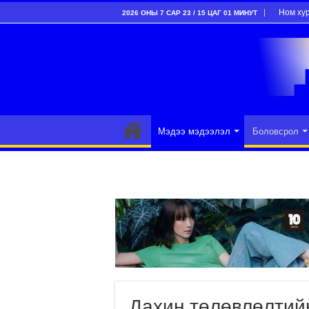
Ном ху
2026 ОНЫ 7 САР 23 / 15 ЦАГ 01 МИНУТ
Мэдээ мэдээлэл
Боловсрол
Дахин төлөвлөлтий