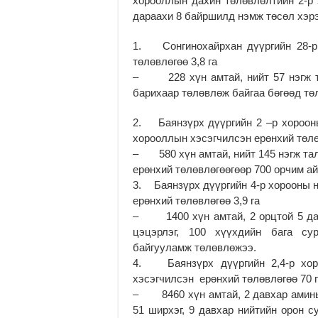
хорооллын дахин төлөвлөлтийн 2-р 
дараахи 8 байршилд нэмж төсөл хэр
1. Сонгинохайрхан дүүргийн 28-р 
төлөвлөгөө 3,8 га
– 228 хүн амтай, нийт 57 нэгж т
барихаар төлөвлөж байгаа бөгөөд тө
2. Баянзүрх дүүргийн 2 –р хорооны
хорооллын хэсэгчилсэн ерөнхий төлө
– 580 хүн амтай, нийт 145 нэгж та
ерөнхий төлөвлөгөөгөөр 700 орчим а
3. Баянзүрх дүүргийн 4-р хорооны н
ерөнхий төлөвлөгөө 3,9 га
– 1400 хүн амтай, 2 орцтой 5 дав
цэцэрлэг, 100 хүүхдийн бага су
байгууламж төлөвлөжээ.
4. Баянзүрх дүүргийн 2,4-р хор
хэсэгчилсэн ерөнхий төлөвлөгөө 70 
– 8460 хүн амтай, 2 давхар амины 
51 ширхэг, 9 давхар нийтийн орон с