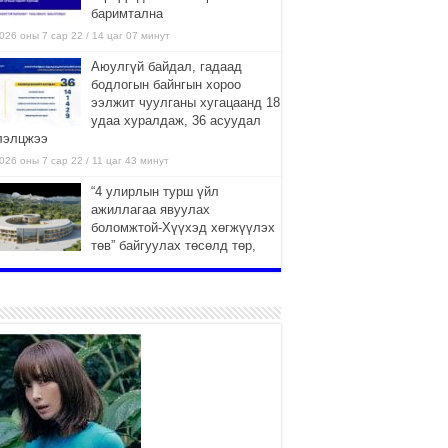
баримтална
026 оны 7 сар 22 / 14 цаг 07 минут
Аюулгүй байдал, гадаад
бодлогын байнгын хороо
ээлжит чуулганы хугацаанд 18
удаа хуралдаж, 36 асуудал
лэлцжээ
026 оны 7 сар 22 / 11 цаг 43 минут
“4 улирлын турш үйл
ажиллагаа явуулах
боломжтой-Хүүхэд хөгжүүлэх
төв” байгуулах төсөлд төр,
вийн хэвшлийн түншлэлийн хүрээнд хамтран
иллахыг урьж байна
026 оны 7 сар 22 / 9 цаг 28 минут
Б.Пүрэвдагва: “Урт цагаан”-ыг
залуучууд чөлөөт цагаа
өнгөрүүлдэг, жуулчид зорьж
ирдэг цэг болгоно
026 оны 7 сар 21 / 16 цаг 47 минут
Тусгай замын автобус /BRT/