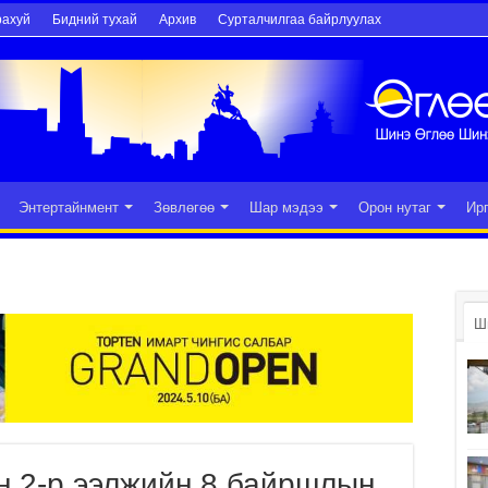
рахуй
Бидний тухай
Архив
Сурталчилгаа байрлуулах
Энтертайнмент
Зөвлөгөө
Шар мэдээ
Орон нутаг
Ир
Ш
н 2-р ээлжийн 8 байршлын