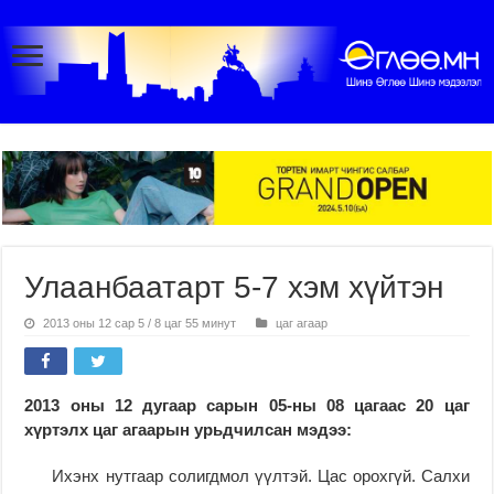
Улаанбаатарт 5-7 хэм хүйтэн
2013 оны 12 сар 5 / 8 цаг 55 минут
цаг агаар
2013 оны 12 дугаар сарын 05-ны 08 цагаас 20 цаг
хүртэлх цаг
агаарын урьдчилсан мэдээ:
Ихэнх нутгаар солигдмол үүлтэй. Цас орохгүй. Салхи