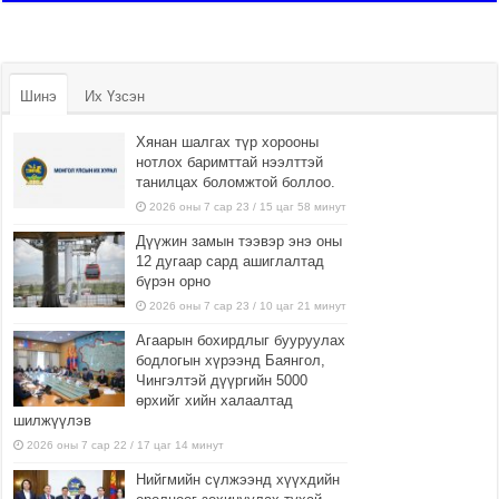
Шинэ
Их Үзсэн
Хянан шалгах түр хорооны
нотлох баримттай нээлттэй
танилцах боломжтой боллоо.
2026 оны 7 сар 23 / 15 цаг 58 минут
Дүүжин замын тээвэр энэ оны
12 дугаар сард ашиглалтад
бүрэн орно
2026 оны 7 сар 23 / 10 цаг 21 минут
Агаарын бохирдлыг бууруулах
бодлогын хүрээнд Баянгол,
Чингэлтэй дүүргийн 5000
өрхийг хийн халаалтад
шилжүүлэв
2026 оны 7 сар 22 / 17 цаг 14 минут
Нийгмийн сүлжээнд хүүхдийн