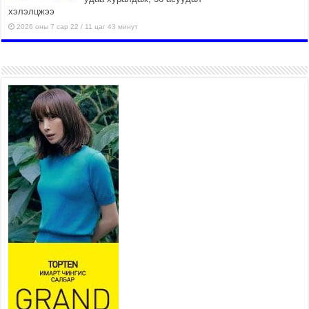
хэлэлцжээ
2026 оны 7 сар 22 / 11 цаг 43 минут
“4 улирлын турш үйл
ажиллагаа явуулах
боломжтой-Хүүхэд хөгжүүлэх
төв” байгуулах төсөлд төр,
хувийн хэвшлийн түншлэлийн хүрээнд хамтран
ажиллахыг урьж байна
2026 оны 7 сар 22 / 9 цаг 28 минут
Б.Пүрэвдагва: “Урт цагаан”-ыг
залуучууд чөлөөт цагаа
өнгөрүүлдэг, жуулчид зорьж
ирдэг цэг болгоно
2026 оны 7 сар 21 / 16 цаг 47 минут
Тусгай замын автобус /BRT/ төслийн удирдах
хорооны ээлжит хуралдаан боллоо
2026 оны 7 сар 21 / 16 цаг 43 минут
Ерөнхий сайд Н.Учрал БНХАУ-аас Монгол Улсад
суугаа Элчин сайд Шэнь Миньжюанийг хүлээн
авч уулзав