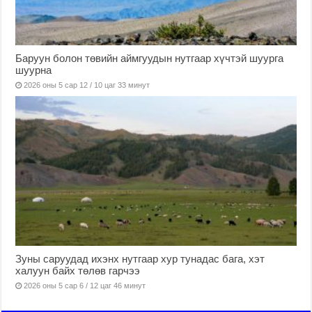
Баруун болон төвийн аймгуудын нутгаар хүчтэй шуурга
шуурна
2026 оны 5 сар 12 / 10 цаг 33 минут
Зуны саруудад ихэнх нутгаар хур тунадас бага, хэт
халуун байх төлөв гарчээ
2026 оны 5 сар 6 / 12 цаг 46 минут