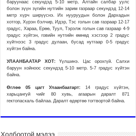
баруунаас секундэд 5-10 метр, Алтайн салбар уулс
болон зүүн зүгийн нутгийн зарим газраар секундэд 12-14
метр хүрч ширүүснэ. Их нууруудын болон Дархадын
хотгор, Хүрэн бэлчир, Идэр, Тэс голын сав газраар 12-17
градус, Хараа, Ерөө, Туул, Тэрэлж голын сав газраар 4-9
градус хүйтэн, говийн нутгийн өмнөд хэсгээр 2 градус
хүйтнээс 3 градус дулаан, бусад нутгаар 0-5 градус
хүйтэн байна.
УЛААНБААТАР ХОТ:
Үүлшинэ. Цас орохгүй. Салхи
баруун хойноос секундэд 5-10 метр. 5-7 градус хүйтэн
байна.
Өглөө 05 цагт Улаанбаатарт:
14 градус хүйтэн,
харьцангуй чийг 80 хувь, агаарын даралт 871
гектопаскаль байлаа. Даралт өдөртөө тогтвортой байна.
Холбоотой мэдээ