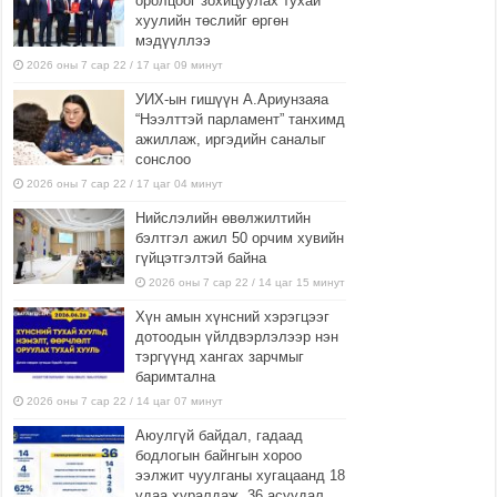
оролцоог зохицуулах тухай
хуулийн төслийг өргөн
мэдүүллээ
2026 оны 7 сар 22 / 17 цаг 09 минут
УИХ-ын гишүүн А.Ариунзаяа
“Нээлттэй парламент” танхимд
ажиллаж, иргэдийн саналыг
сонслоо
2026 оны 7 сар 22 / 17 цаг 04 минут
Нийслэлийн өвөлжилтийн
бэлтгэл ажил 50 орчим хувийн
гүйцэтгэлтэй байна
2026 оны 7 сар 22 / 14 цаг 15 минут
Хүн амын хүнсний хэрэгцээг
дотоодын үйлдвэрлэлээр нэн
тэргүүнд хангах зарчмыг
баримтална
2026 оны 7 сар 22 / 14 цаг 07 минут
Аюулгүй байдал, гадаад
бодлогын байнгын хороо
ээлжит чуулганы хугацаанд 18
удаа хуралдаж, 36 асуудал