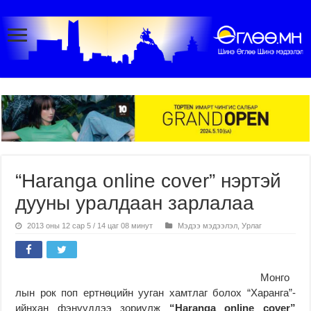
“Haranga online cover” нэртэй
дууны уралдаан зарлалаа
2013 оны 12 сар 5 / 14 цаг 08 минут
Мэдээ мэдээлэл
,
Урлаг
Монго
лын рок поп ертнөцийн ууган хамтлаг болох “Харанга”-
ийнхан фэнүүддээ зориулж
“Haranga online cover”