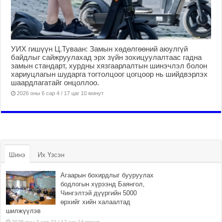
УИХ гишүүн Ц.Туваан: Замын хөдөлгөөний аюулгүй
байдлыг сайжруулахад эрх зүйн зохицуулалтаас гадна
замын стандарт, хурдны хязгаарлалтын шинэчлэл болон
хариуцлагын шударга тогтолцоог цогцоор нь шийдвэрлэх
шаардлагатайг онцоллоо.
2026 оны 6 сар 4 / 17 цаг 10 минут
Шинэ
Их Үзсэн
Агаарын бохирдлыг бууруулах
бодлогын хүрээнд Баянгол,
Чингэлтэй дүүргийн 5000
өрхийг хийн халаалтад
шилжүүлэв
2026 оны 7 сар 22 / 17 цаг 14 минут