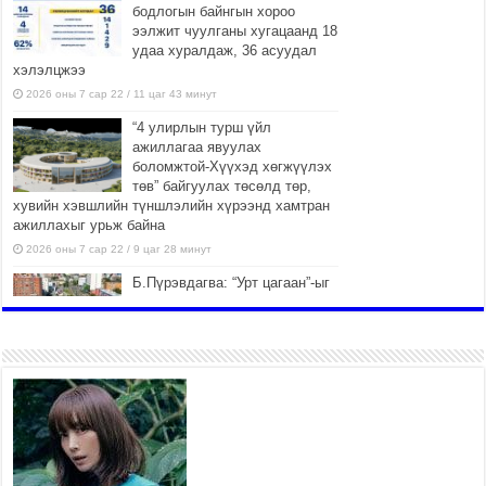
бодлогын байнгын хороо
ээлжит чуулганы хугацаанд 18
удаа хуралдаж, 36 асуудал
хэлэлцжээ
2026 оны 7 сар 22 / 11 цаг 43 минут
“4 улирлын турш үйл
ажиллагаа явуулах
боломжтой-Хүүхэд хөгжүүлэх
төв” байгуулах төсөлд төр,
хувийн хэвшлийн түншлэлийн хүрээнд хамтран
ажиллахыг урьж байна
2026 оны 7 сар 22 / 9 цаг 28 минут
Б.Пүрэвдагва: “Урт цагаан”-ыг
залуучууд чөлөөт цагаа
өнгөрүүлдэг, жуулчид зорьж
ирдэг цэг болгоно
2026 оны 7 сар 21 / 16 цаг 47 минут
Тусгай замын автобус /BRT/
төслийн удирдах хорооны
ээлжит хуралдаан боллоо
2026 оны 7 сар 21 / 16 цаг 43 минут