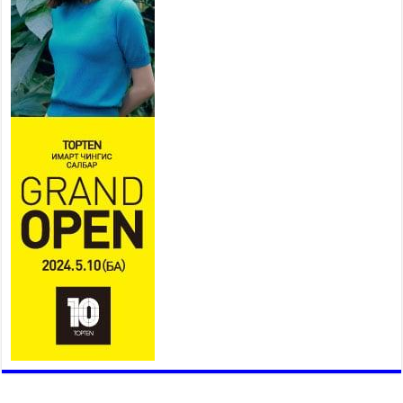
Ерөнхий сайд Н.Учрал БНХАУ-
аас Монгол Улсад суугаа
Элчин сайд Шэнь
Миньжюанийг хүлээн авч
уулзав
2026 оны 7 сар 21 / 16 цаг 39 минут
БҮГД НАЙРАМДАХ ТАЖИКИСТАН УЛСТАЙ
ЭДИЙН ЗАСГИЙН ХАМТЫН АЖИЛЛАГААГ
ӨРГӨЖҮҮЛНЭ
2026 оны 7 сар 21 / 16 цаг 34 минут
26,992 суралцагч хотхоны бага сургуульд, 8100
суралцагч төрөлжсөн ахлах сургуульд
суралцана
2026 оны 7 сар 21 / 13 цаг 43 минут
COP17 хурлын үеэрх замын хөдөлгөөн, нийтийн
тээврийн зохицуулалт, сургууль, цэцэрлэг, зах,
худалдааны төвийн ажиллах хуваарийг гаргаж,
иргэдэд мэдээлэхийг үүрэг болголоо
2026 оны 7 сар 21 / 11 цаг 59 минут
Гэр бүлийн хэрэг шүүхэд хянан шийдвэрлэх
тухай хуулиар хүүхдийн дээд ашиг сонирхлыг