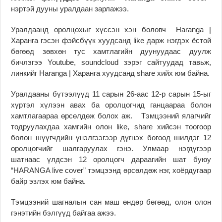
нэртэй дууны уралдаан зарлажээ.
Уралдаанд оролцохыг хүссэн хэн боловч Haranga |
Харанга гэсэн фэйсбүүк хуудсанд like дарж нэгдэх ёстой
бөгөөд зөвхөн тус хамтлагийн дуунуудаас дуулж
бичлэгээ Youtube, soundcloud зэрэг сайтуудад тавьж,
линкийг Haranga | Харанга хуудсанд share хийх юм байна.
Уралдааны бүтээлүүд 11 сарын 26-аас 12-р сарын 15-ыг
хүртэл хүлээн авах ба оролцогчид ганцаараа болон
хамтлагаараа өрсөлдөж болох аж. Тэмцээний ялагчийг
тодруулахдаа хамгийн олон like, share хийсэн тоогоор
болон шүүгчдийн үнэлгээгээр дүгнэх бөгөөд шилдэг 12
оролцогчийг шалгаруулах гэнэ. Улмаар нэгдүгээр
шатнаас үлдсэн 12 оролцогч дараагийн шат буюу
“HARANGA live cover” тэмцээнд өрсөлдөж нэг, хоёрдугаар
байр эзлэх юм байна.
Тэмцээний шагналын сан маш өндөр бөгөөд, олон олон
гэнэтийн бэлгүүд байгаа ажээ.