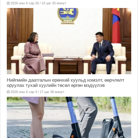
2026 оны 6 сар 26 / 10 цаг 35 минут
Нийгмийн даатгалын ерөнхий хуульд нэмэлт, өөрчлөлт
оруулах тухай хуулийн төсөл өргөн мэдүүлэв
2026 оны 6 сар 4 / 17 цаг 36 минут