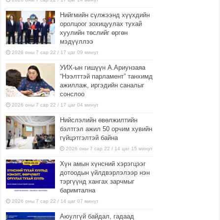
Нийгмийн сүлжээнд хүүхдийн
оролцоог зохицуулах тухай
хуулийн төслийг өргөн
мэдүүллээ
2026 оны 7 сар 22 / 17 цаг 09 минут
УИХ-ын гишүүн А.Ариунзаяа
“Нээлттэй парламент” танхимд
ажиллаж, иргэдийн саналыг
сонслоо
2026 оны 7 сар 22 / 17 цаг 04 минут
Нийслэлийн өвөлжилтийн
бэлтгэл ажил 50 орчим хувийн
гүйцэтгэлтэй байна
2026 оны 7 сар 22 / 14 цаг 15 минут
Хүн амын хүнсний хэрэгцээг
дотоодын үйлдвэрлэлээр нэн
тэргүүнд хангах зарчмыг
баримтална
2026 оны 7 сар 22 / 14 цаг 07 минут
Аюулгүй байдал, гадаад