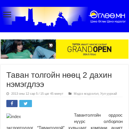
Таван толгойн нөөц 2 дахин
нэмэгдлээ
2013 оны 12 сар 5 / 15 цаг 45 минут
Мэдээ мэдээлэл
,
Уул уурхай
Тавантолгойн ордоос
нүүрс олборлон
экспортолдог “Тавантолгой” хувьцаат компани ашигт