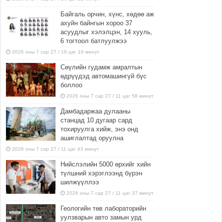
Байгаль орчин, хүнс, хөдөө аж
ахуйн байнгын хороо 37
асуудлыг хэлэлцэн, 14 хууль,
6 тогтоол батлуулжээ
2026 оны 7 сар 27 / 16 цаг 16 минут
Сөүлийн гудамж амралтын
өдрүүдэд автомашингүй бүс
боллоо
2026 оны 7 сар 27 / 11 цаг 58 минут
Дамбадаржаа дулааны
станцад 10 дугаар сард
тохируулга хийж, энэ онд
ашиглалтад оруулна
2026 оны 7 сар 27 / 11 цаг 43 минут
Нийслэлийн 5000 өрхийг хийн
түлшний хэрэглээнд бүрэн
шилжүүллээ
2026 оны 7 сар 27 / 11 цаг 37 минут
Геологийн төв лабораторийн
уулзварын авто замын урд