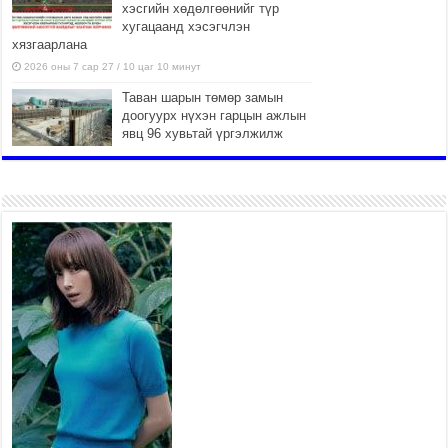
хэсгийн хөдөлгөөнийг түр
хугацаанд хэсэгчлэн
хязгаарлана
2026 оны 7 сар 27 / 10 цаг 10 минут
Таван шарын төмөр замын
доогуурх нүхэн гарцын ажлын
явц 96 хувьтай үргэлжилж
байна
2026 оны 7 сар 27 / 10 цаг 04 минут
Нийслэлийн харьяа амаржих
газруудыг “Эх, хүүхдийн төв”
болгон өргөтгөнө
2026 оны 7 сар 27 / 9 цаг 58 минут
ТӨВ АЙМАГТ ӨВЛИЙН
БЭЛТГЭЛ АЖИЛ 80 ХУВЬТАЙ
ҮРГЭЛЖИЛЖ БАЙНА
2026 оны 7 сар 27 / 9 цаг 51 минут
“Хөдөө аж ахуй, хөдөөгийн
хөгжил төслийн 2 дахь шат”
төслийн хүрээнд 4 банктай
дамжуулан зээлдүүлэх гэрээ