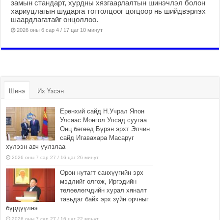
замын стандарт, хурдны хязгаарлалтын шинэчлэл болон
хариуцлагын шударга тогтолцоог цогцоор нь шийдвэрлэх
шаардлагатайг онцоллоо.
2026 оны 6 сар 4 / 17 цаг 10 минут
Шинэ
Их Үзсэн
Ерөнхий сайд Н.Учрал Япон
Улсаас Монгол Улсад суугаа
Онц бөгөөд Бүрэн эрхт Элчин
сайд Игавахара Масарүг
хүлээн авч уулзлаа
2026 оны 7 сар 27 / 16 цаг 26 минут
Орон нутагт санхүүгийн эрх
мэдлийг олгож, Иргэдийн
төлөөлөгчдийн хурал хяналт
тавьдаг байх эрх зүйн орчныг
бүрдүүлнэ
2026 оны 7 сар 27 / 16 цаг 22 минут