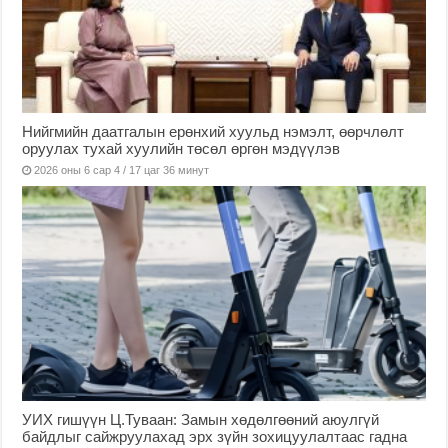
Нийгмийн даатгалын ерөнхий хуульд нэмэлт, өөрчлөлт
оруулах тухай хуулийн төсөл өргөн мэдүүлэв
2026 оны 6 сар 4 / 17 цаг 36 минут
УИХ гишүүн Ц.Туваан: Замын хөдөлгөөний аюулгүй
байдлыг сайжруулахад эрх зүйн зохицуулалтаас гадна