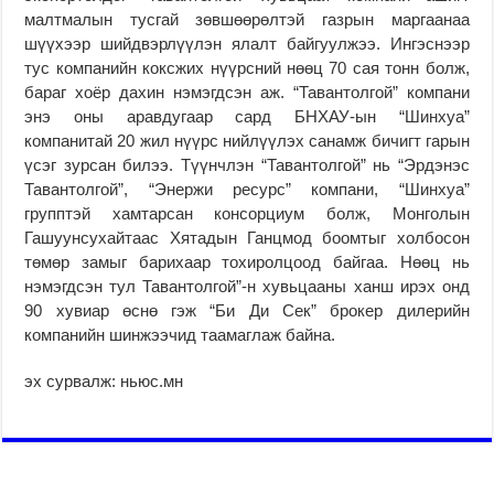
малтмалын тусгай зөвшөөрөлтэй газрын маргаанаа
шүүхээр шийдвэрлүүлэн ялалт байгуулжээ. Ингэснээр
тус компанийн коксжих нүүрсний нөөц 70 сая тонн болж,
бараг хоёр дахин нэмэгдсэн аж. “Тавантолгой” компани
энэ оны аравдугаар сард БНХАУ-ын “Шинхуа”
компанитай 20 жил нүүрс нийлүүлэх санамж бичигт гарын
үсэг зурсан билээ. Түүнчлэн “Тавантолгой” нь “Эрдэнэс
Тавантолгой”, “Энержи ресурс” компани, “Шинхуа”
групптэй хамтарсан консорциум болж, Монголын
Гашуунсухайтаас Хятадын Ганцмод боомтыг холбосон
төмөр замыг барихаар тохиролцоод байгаа. Нөөц нь
нэмэгдсэн тул Тавантолгой”-н хувьцааны ханш ирэх онд
90 хувиар өснө гэж “Би Ди Сек” брокер дилерийн
компанийн шинжээчид таамаглаж байна.
эх сурвалж: ньюс.мн