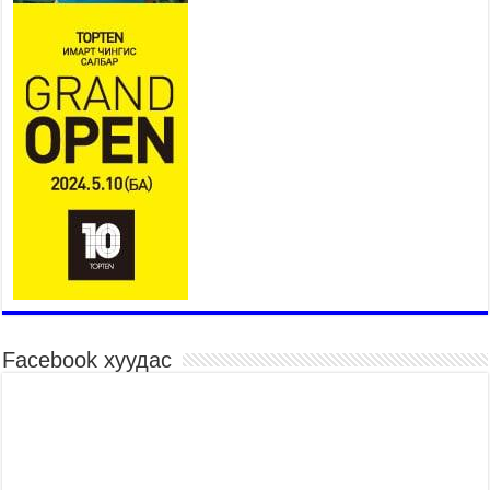
байгууллаа
2026 оны 7 сар 27 / 9 цаг 40 минут
УИХ-ын гишүүн С.Зулпхар: Иргэдийн санал
хууль тогтоох үйл ажиллагааны чухал үндэс
2026 оны 7 сар 27 / 9 цаг 19 минут
Ерөнхий хяналтын хоёр удаагийн сонсголд 345
хүн оролцжээ
2026 оны 7 сар 27 / 9 цаг 13 минут
Хянан шалгах түр хорооны нотлох баримттай
нээлттэй танилцах боломжтой боллоо.
2026 оны 7 сар 23 / 15 цаг 58 минут
Дүүжин замын тээвэр энэ оны 12 дугаар сард
ашиглалтад бүрэн орно
2026 оны 7 сар 23 / 10 цаг 21 минут
Facebook хуудас
Агаарын бохирдлыг бууруулах бодлогын
хүрээнд Баянгол, Чингэлтэй дүүргийн 5000
өрхийг хийн халаалтад шилжүүлэв
2026 оны 7 сар 22 / 17 цаг 14 минут
Нийгмийн сүлжээнд хүүхдийн оролцоог