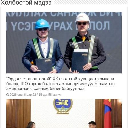
Холбоотой мэдээ
“Эрдэнэс тавантолгой” ХК нээлттэй хувьцаат компани
болох, IPO гаргах бэлтгэл ажлыг эрчимжүүлж, хамтын
ажиллагааны санамж бичиг байгууллаа
2026 оны 6 сар 22 / 15 цаг 58 минут