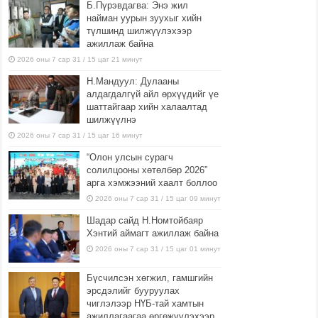
Б.Пүрэвдагва: Энэ жил
найман уурын зуухыг хийн
түлшинд шилжүүлэхээр
ажиллаж байна
2026 оны 7 сар 31 / 15 цаг 21 минут
Н.Мандуул: Дулааны
алдагдалгүй айл өрхүүдийг үе
шаттайгаар хийн халаалтад
шилжүүлнэ
2026 оны 7 сар 31 / 15 цаг 16 минут
“Олон улсын сурагч
солилцооны хөтөлбөр 2026”
арга хэмжээний хаалт боллоо
2026 оны 7 сар 31 / 15 цаг 09 минут
Шадар сайд Н.Номтойбаяр
Хэнтий аймагт ажиллаж байна
2026 оны 7 сар 31 / 15 цаг 01 минут
Бүсчилсэн хөгжил, гамшгийн
эрсдэлийг бууруулах
чиглэлээр НҮБ-тай хамтын
ажиллагаагаа өргөжүүлэхээр