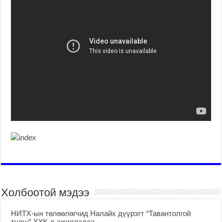
Холбоотой мэдээ
НИТХ-ын төлөөлөгчид Налайх дүүрэгт “Тавантолгой
түлш” ХХК-д ажиллалаа