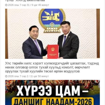
2026 оны 7 сар 31 / 9 цаг 45 минут
Улс төрийн хилс хэрэгт хэлмэгдэгчдийг цагаатгах, тэдэнд
нөхөх олговор олгох тухай хуульд нэмэлт, өөрчлөлт
оруулах тухай хуулийн төсөл өргөн мэдүүлэв
2026 оны 7 сар 2 / 11 цаг 50 минут