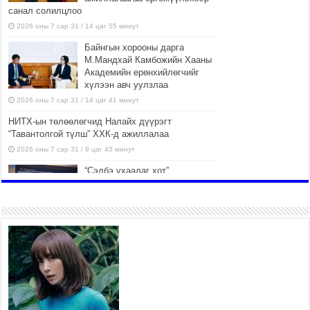
санал солилцлоо
2026 оны 7 сар 31 / 14 цаг 55 минут
Байнгын хорооны дарга
М.Мандхай Камбожийн Хааны
Академийн ерөнхийлөгчийг
хүлээн авч уулзлаа
2026 оны 7 сар 31 / 14 цаг 41 минут
НИТХ-ын төлөөлөгчид Налайх дүүрэгт
“Тавантолгой түлш” ХХК-д ажиллалаа
2026 оны 7 сар 31 / 9 цаг 45 минут
“Сэлбэ ухаалаг хот”
ашиглалтад орсноор
Улаанбаатар хотын орон
сууцны хангамжийн жилийн
эрэлтийн 42 хувийг хангана
2026 оны 7 сар 31 / 9 цаг 23 минут
Г.Жаргалсайхан: Энэ өвөл 400-
430 мянган тонн шахмал түлш
хэрэглэнэ
2026 оны 7 сар 30 / 15 цаг 35 минут