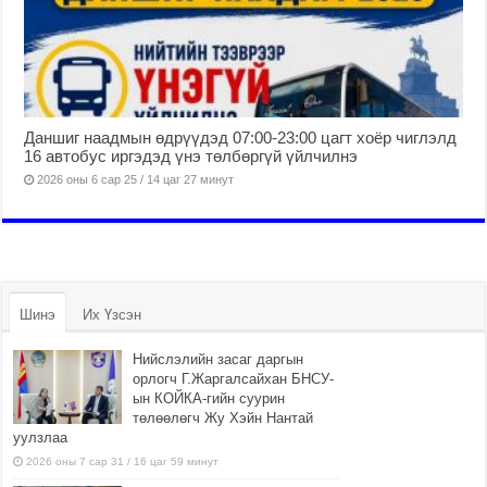
Даншиг наадмын өдрүүдэд 07:00-23:00 цагт хоёр чиглэлд
16 автобус иргэдэд үнэ төлбөргүй үйлчилнэ
2026 оны 6 сар 25 / 14 цаг 27 минут
Шинэ
Их Үзсэн
Нийслэлийн засаг даргын
орлогч Г.Жаргалсайхан БНСУ-
ын КОЙКА-гийн суурин
төлөөлөгч Жу Хэйн Нантай
уулзлаа
2026 оны 7 сар 31 / 16 цаг 59 минут