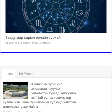
Тавдугаар сарын өрнийн зурхай
2024 оны 5 сар 2 / 9 цаг 15 минут
Шинэ
Их Үзсэн
“4 улирлын турш үйл
ажиллагаа явуулах
боломжтой-Хүүхэд хөгжүүлэх
төв” байгуулах төсөлд төр,
хувийн хэвшлийн түншлэлийн хүрээнд хамтран
ажиллахыг урьж байна