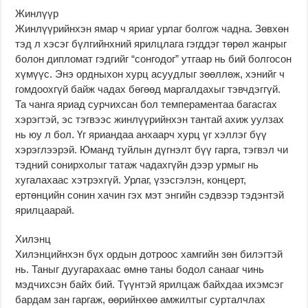
Жинлүүр
Жинлүүрийнхэн ямар ч яриаг урлаг болгож чадна. Зөвхөн
тэд л хэсэг бүлгийнхний ярилцлага гэгддэг төрөл жанрыг
болон дипломат гэдгийг “сонгодог” утгаар нь бий болгосон
хүмүүс. Энэ ордныхон хурц асуудлыг зөөллөж, хэнийг ч
гомдоохгүй байж чадах бөгөөд маргалдахыг тэвчдэггүй.
Та чанга яриад сурчихсан бол темпераментаа багасгах
хэрэгтэй, эс тэгвээс жинлүүрийнхэн тантай ахиж уулзах
нь юу л бол. Үг яриандаа анхаарч хурц үг хэллэг бүү
хэрэглээрэй. Юманд туйлын дүгнэлт бүү гарга, тэгвэл чи
тэдний сонирхолыг татаж чадахгүйн дээр урмыг нь
хугалахаас хэтрэхгүй. Урлаг, үзэсгэлэн, концерт,
ертөнцийн сонин хачин гэх мэт энгийн сэдвээр тэдэнтэй
ярилцаарай.
Хилэнц
Хилэнцийнхэн бүх ордын дотроос хамгийн зөн билэгтэй
нь. Таныг дуугарахаас өмнө таны бодол санааг чинь
мэдчихсэн байх бий. Түүнтэй ярилцаж байхдаа ихэмсэг
бардам зан гаргаж, өөрийнхөө амжилтыг сурталчлах