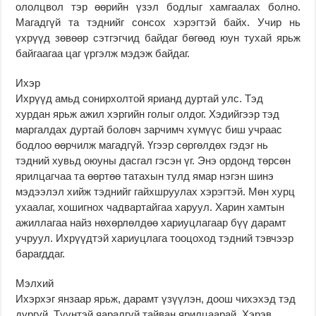
ололцвол тэр өөрийн үзэл бодлыг хамгаалах болно.
Магадгүй та тэднийг сонсох хэрэгтэй байх. Учир нь
үхрүүд зөвөөр сэтгэгчид байдаг бөгөөд юун тухай ярьж
байгаагаа цаг үргэлж мэдэж байдаг.
Ихэр
Ихрүүд амьд сонирхолтой ярианд дуртай улс. Тэд
хурдан ярьж ажил хэргийн голыг олдог. Хэдийгээр тэд
маргалдах дуртай боловч зарчимч хүмүүс биш учраас
бодлоо өөрчилж магадгүй. Үгээр сөргөлдөх гэдэг нь
тэдний хувьд оюуны дасгал гэсэн үг. Энэ ордонд төрсөн
ярилцагчаа та өөртөө татахын тулд ямар нэгэн шинэ
мэдээлэл хийж тэднийг гайхшруулах хэрэгтэй. Мөн хурц
ухаалаг, хошигнох чадвартайгаа харуул. Харин хамтын
ажиллагаа найз нөхөрлөлдөө хариуцлагаар бүү дарамт
учруул. Ихрүүдтэй хариуцлага тооцоход тэдний тэвчээр
барагддаг.
Мэлхий
Ихэрхэг янзаар ярьж, дарамт үзүүлэн, доош чихэхэд тэд
дургүй. Түүнтэй яаралгүй тайван ярилцаарай. Хэрэв