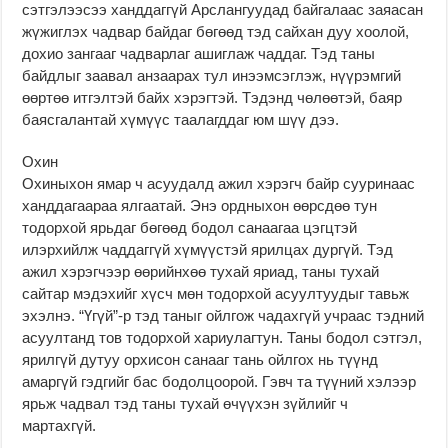
сэтгэлээсээ ханддаггүй Арслангуудад байгалаас заяасан
жүжиглэх чадвар байдаг бөгөөд тэд сайхан дуу хоолой,
дохио зангааг чадварлаг ашиглаж чаддаг. Тэд таны
байдлыг заавал анзаарах тул инээмсэглэж, нүүрэмгий
өөртөө итгэлтэй байх хэрэгтэй. Тэдэнд чөлөөтэй, баяр
баясгалантай хүмүүс таалагддаг юм шүү дээ.
Охин
Охиныхон ямар ч асуудалд ажил хэрэгч байр сууринаас
ханддагаараа ялгаатай. Энэ ордныхон өөрсдөө тун
тодорхой ярьдаг бөгөөд бодол санаагаа цэгцтэй
илэрхийлж чаддаггүй хүмүүстэй ярилцах дургүй. Тэд
ажил хэрэгчээр өөрийнхөө тухай яриад, таны тухай
сайтар мэдэхийг хүсч мөн тодорхой асуултуудыг тавьж
эхэлнэ. “Үгүй”-р тэд таныг ойлгож чадахгүй учраас тэдний
асуултанд тов тодорхой хариулагтун. Таны бодол сэтгэл,
ярилгүй дутуу орхисон санааг тань ойлгох нь түүнд
амаргүй гэдгийг бас бодолцоорой. Гэвч та түүний хэлээр
ярьж чадвал тэд таны тухай өчүүхэн зүйлийг ч
мартахгүй.