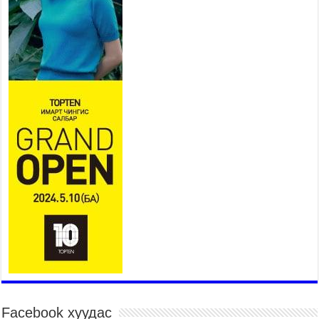
2026 оны 7 сар 21 / 10 цаг 15 минут
НИЙСЛЭЛ, АЙМГИЙН
УДИРДЛАГУУДЫН АЖЛЫГ
ХҮНД СУРТЛЫГ БУУРУУЛЖ,
ИРГЭД, АЖ АХУЙН НЭГЖИЙН
АЧААГ ХЭРХЭН ХӨНГӨЛСНӨӨР ДҮГНЭНЭ
2026 оны 7 сар 21 / 10 цаг 09 минут
Байнгын хорооны дарга М.Мандхай Цөлжилттэй
тэмцэх тухай НҮБ-ын конвенцын талуудын 17
дугаар бага хурал (СОР17)-ын бэлтгэл ажлын
явцтай танилцлаа
2026 оны 7 сар 21 / 10 цаг 03 минут
Б.Пүрэвдагва: Бүтээн байгуулалтын аливаа
ажил инженерийн хангамжийн байгууллагуудын
уялдаа холбоогүйгээс саатах ёсгүй
2026 оны 7 сар 20 / 17 цаг 21 минут
“Сэлбэ 20 минутын хот” төслийн анхны 12
давхар барилгын үндсэн карказ, цутгалтын ажил
дууслаа
2026 оны 7 сар 20 / 17 цаг 17 минут
Facebook хуудас