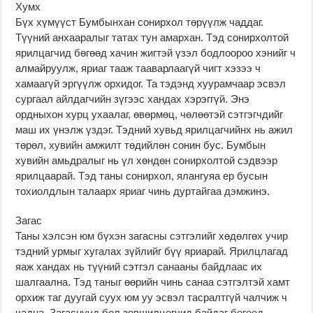
Хумх
Бүх хүмүүст Бумбынхан сонирхол төрүүлж чаддаг.
Түүний анхааралыг татах тун амархан. Тэд сонирхолтой
ярилцагчид бөгөөд хачин жигтэй үзэл бодлоороо хэнийг ч
алмайруулж, яриаг тааж тааварлаагүй чигт хэзээ ч
хамаагүй эргүүлж орхидог. Та тэдэнд хуурамчаар эсвэл
сургаал айлдагчийн зүгээс хандах хэрэггүй. Энэ
ордныхон хурц ухаалаг, өвөрмөц, чөлөөтэй сэтгэгчдийг
маш их үнэлж үздэг. Тэдний хувьд ярилцагчийнх нь ажил
төрөл, хувийн амжилт төдийлөн сонин бус. Бумбын
хувийн амьдралыг нь үл хөндөн сонирхолтой сэдвээр
ярилцаарай. Тэд таны сонирхол, ялангуяа ер бусын
тохиолдлын талаарх яриаг чинь дуртайгаа дэмжинэ.
Загас
Таны хэлсэн юм бүхэн загасны сэтгэлийг хөдөлгөх учир
тэдний урмыг хугалах зүйлийг бүү яриарай. Ярилцлагад
яаж хандах нь түүний сэтгэл санааны байдлаас их
шалгаална. Тэд таныг өөрийн чинь санаа сэтгэлтэй хамт
орхиж таг дуугай суух юм уу эсвэл тасралтгүй чалчиж ч
чадна. Загаснууд бол зөвшилцөгчид байдаг бөгөөд