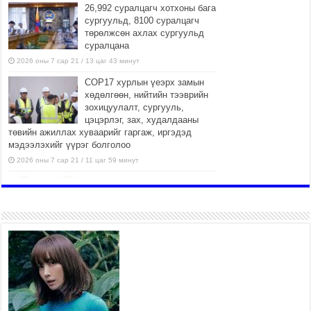
26,992 суралцагч хотхоны бага
сургуульд, 8100 суралцагч
төрөлжсөн ахлах сургуульд
суралцана
2026 оны 7 сар 21 / 13 цаг 43 минут
COP17 хурлын үеэрх замын
хөдөлгөөн, нийтийн тээврийн
зохицуулалт, сургууль,
цэцэрлэг, зах, худалдааны
төвийн ажиллах хуваарийг гаргаж, иргэдэд
мэдээлэхийг үүрэг болголоо
2026 оны 7 сар 21 / 11 цаг 59 минут
Гэр бүлийн хэрэг шүүхэд
хянан шийдвэрлэх тухай
хуулиар хүүхдийн дээд ашиг
сонирхлыг нэн тэргүүнд
хангахыг баталгаажууллаа
2026 оны 7 сар 21 / 11 цаг 42 минут
Б.Пүрэвдагва: “Туул-1”
коллекторыг ашиглалтад
оруулж байж бид гэр
хорооллыг барилгажуулна