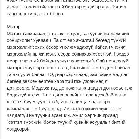
ухааны талаар ойлголттой бол тэр сэдвээр ярь. Тэгвэл
таны нэр хүнд өсөх болно.
Матар
Матрын анхааралыг татахын тулд та түүний мэргэжлийн
сонирхолыг хуваалц. Та огт өөр ажилтай бөгөөд түүний
мэргэжлийг зохих ёсоор үнэлж чадахгүй байсан ч ажил
мэргэжлийг нь жинхэнэ ёсоор сонирхох хэрэгтэй. Гэхдээ
ямар ч эрээгүй байдал үзүүлэх хэрэггүй. Сайн мэдэхгүй
матартай зүгээр л нэг тэгээд болчихно гэж бодож байвал
та андуурч байна. ТЭд нар харьцаанд зай барьж чаддаг
бөгөөд зөвхөн өөртөө хэрэгтэй гэж үзсэн үед л
дотносоно. Мэдээж тэд дөнгөж танилцаад л дотносъё гэж
бодохгүй л дээ. Та тэдэнд өөрийг нь өрөвдөж байгаагаа
хэзээ ч бүү үзүүлээрэй, мөн харилцагчаа асарч
хамгаалах гэж бүү оролд. Ивээл хөөрхийллийг тэсэж
чаддаггүй нь түүний араншин. Ажил хэргийн ярианд
“сэтгэл зүрхний” болон түүний хувийн асуудлыг битгий
хөндөөрэй.