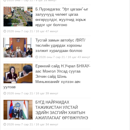
2026 оны 7 сар 22 / 9 цаг 28 минут
Б.Пүрэвдагва: “Урт цагаан”-ыг
залуучууд чөлөөт цагаа
өнгөрүүлдэг, жуулчид зорьж
ирдэг цэг болгоно
2026 оны 7 сар 21 / 16 цаг 47 минут
Тусгай замын автобус /BRT/
төслийн удирдах хорооны
ээлжит хуралдаан боллоо
2026 оны 7 сар 21 / 16 цаг 43 минут
Ерөнхий сайд Н.Учрал БНХАУ-
аас Монгол Улсад суугаа
Элчин сайд Шэнь
Миньжюанийг хүлээн авч
уулзав
2026 оны 7 сар 21 / 16 цаг 39 минут
БҮГД НАЙРАМДАХ
ТАЖИКИСТАН УЛСТАЙ
ЭДИЙН ЗАСГИЙН ХАМТЫН
АЖИЛЛАГААГ ӨРГӨЖҮҮЛНЭ
2026 оны 7 сар 21 / 16 цаг 34 минут