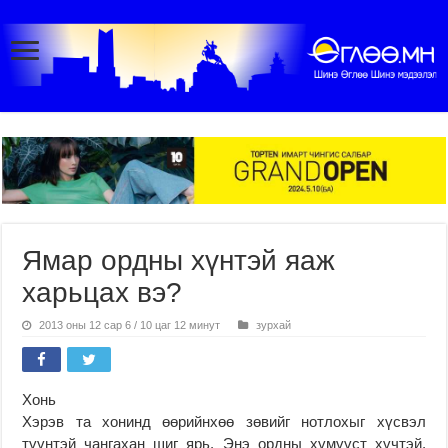
Ямар ордны хүнтэй яаж
харьцах вэ?
2013 оны 12 сар 6 / 10 цаг 12 минут
зурхай
Хонь
Хэрэв та хонинд өөрийнхөө зөвийг нотлохыг хүсвэл
түүнтэй чангахан шиг ярь. Энэ ордны хүмүүст хүчтэй,