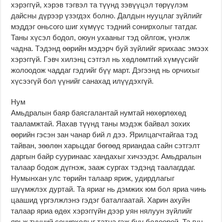
хэрэггүй, хэрэв тэгвэл та түүнд зэвүүцэл төрүүлэм
дайсны дүрээр үзэгдэх болно. Далдын нууцлаг зүйлийг
мэддэг оньсого шиг хүмүүс тэдний сонирхолыг татдаг.
Таны хүсэл бодол, оюун ухааныг тэд ойлгож, үнэлж
чадна. Тэдэнд өөрийн мэдэрч буй зүйлийг ярихаас эмээх
хэрэггүй. Гэвч хилэнц сэтгэл нь хөдлөмтгий хүмүүсийг
жолоодож чаддаг гэдгийг бүү март. Дэгээнд нь орчихыг
хүсээгүй бол үүнийг санахад илүүдэхгүй.
Нум
Амьдралын баяр баясгалантай нумтай нөхөрлөхөд
тааламжтай. Яахав түүнд таны мэдэж байвал зохих
өөрийн гэсэн зан чанар бий л дээ. Ярилцагчтайгаа тэд
тайван, зөөлөн харьцдаг бөгөөд яриандаа сайн сэтгэлт
даргын байр сууринаас хандахыг хичээдэг. Амьдралын
талаар бодож дүгнэж, зааж сургах тэдэнд таалагддаг.
Нумынхан улс төрийн талаар яриж, удирдлагыг
шүүмжлэх дуртай. Та яриаг нь дэмжих юм бол яриа чинь
цаашид үргэлжлэнэ гэдэг баталгаатай. Харин ахуйн
талаар яриа өдөх хэрэггүйн дээр уян нялуун зүйлийг
ярьж түүний сонирхолыг татна гэж бүү бодоорой. Та гүн