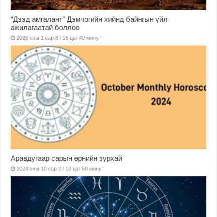
“Дээд амгалант” Дэмчогийн хийнд байнгын үйл
ажилагаатай боллоо
2026 оны 1 сар 8 / 15 цаг 49 минут
Аравдугаар сарын өрнийн зурхай
2024 оны 10 сар 2 / 10 цаг 50 минут