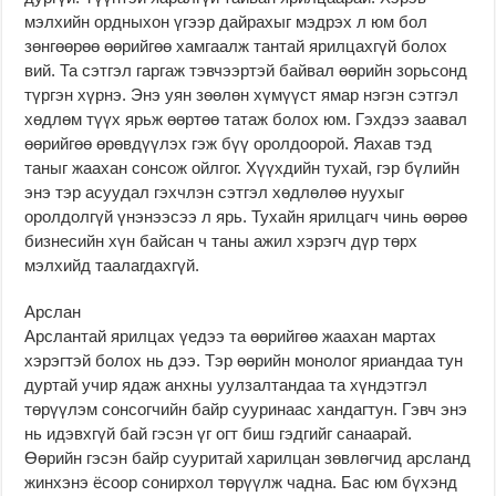
мэлхийн ордныхон үгээр дайрахыг мэдрэх л юм бол
зөнгөөрөө өөрийгөө хамгаалж тантай ярилцахгүй болох
вий. Та сэтгэл гаргаж тэвчээртэй байвал өөрийн зорьсонд
түргэн хүрнэ. Энэ уян зөөлөн хүмүүст ямар нэгэн сэтгэл
хөдлөм түүх ярьж өөртөө татаж болох юм. Гэхдээ заавал
өөрийгөө өрөвдүүлэх гэж бүү оролдоорой. Яахав тэд
таныг жаахан сонсож ойлгог. Хүүхдийн тухай, гэр бүлийн
энэ тэр асуудал гэхчлэн сэтгэл хөдлөлөө нуухыг
оролдолгүй үнэнээсээ л ярь. Тухайн ярилцагч чинь өөрөө
бизнесийн хүн байсан ч таны ажил хэрэгч дүр төрх
мэлхийд таалагдахгүй.
Арслан
Арслантай ярилцах үедээ та өөрийгөө жаахан мартах
хэрэгтэй болох нь дээ. Тэр өөрийн монолог яриандаа тун
дуртай учир ядаж анхны уулзалтандаа та хүндэтгэл
төрүүлэм сонсогчийн байр сууринаас хандагтун. Гэвч энэ
нь идэвхгүй бай гэсэн үг огт биш гэдгийг санаарай.
Өөрийн гэсэн байр сууритай харилцан зөвлөгчид арсланд
жинхэнэ ёсоор сонирхол төрүүлж чадна. Бас юм бүхэнд