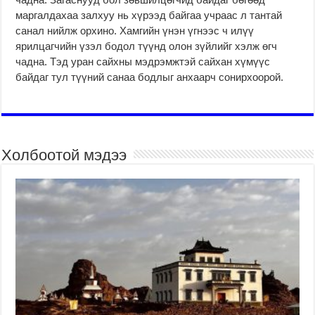
маргалдахаа залхуу нь хүрээд байгаа учраас л тантай
санал нийлж орхино. Хамгийн үнэн үгнээс ч илүү
ярилцагчийн үзэл бодол түүнд олон зүйлийг хэлж өгч
чадна. Тэд уран сайхны мэдрэмжтэй сайхан хүмүүс
байдаг тул түүний санаа бодлыг анхаарч сонирхоорой.
Холбоотой мэдээ