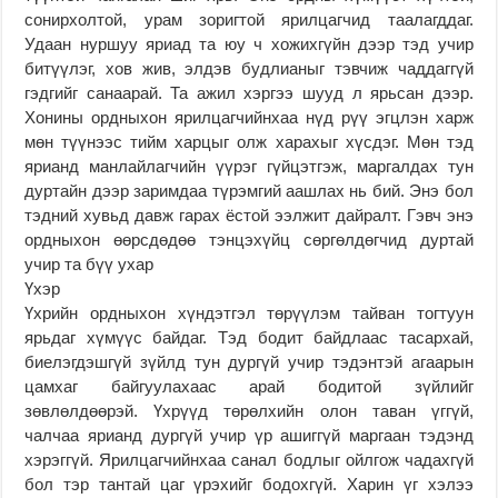
сонирхолтой, урам зоригтой ярилцагчид таалагддаг.
Удаан нуршуу яриад та юу ч хожихгүйн дээр тэд учир
битүүлэг, хов жив, элдэв будлианыг тэвчиж чаддаггүй
гэдгийг санаарай. Та ажил хэргээ шууд л ярьсан дээр.
Хонины ордныхон ярилцагчийнхаа нүд рүү эгцлэн харж
мөн түүнээс тийм харцыг олж харахыг хүсдэг. Мөн тэд
ярианд манлайлагчийн үүрэг гүйцэтгэж, маргалдах тун
дуртайн дээр заримдаа түрэмгий аашлах нь бий. Энэ бол
тэдний хувьд давж гарах ёстой ээлжит дайралт. Гэвч энэ
ордныхон өөрсдөдөө тэнцэхүйц сөргөлдөгчид дуртай
учир та бүү ухар
Үхэр
Үхрийн ордныхон хүндэтгэл төрүүлэм тайван тогтуун
ярьдаг хүмүүс байдаг. Тэд бодит байдлаас тасархай,
биелэгдэшгүй зүйлд тун дургүй учир тэдэнтэй агаарын
цамхаг байгуулахаас арай бодитой зүйлийг
зөвлөлдөөрэй. Үхрүүд төрөлхийн олон таван үггүй,
чалчаа ярианд дургүй учир үр ашиггүй маргаан тэдэнд
хэрэггүй. Ярилцагчийнхаа санал бодлыг ойлгож чадахгүй
бол тэр тантай цаг үрэхийг бодохгүй. Харин үг хэлээ