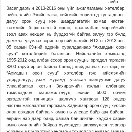
лийн
Засаг даргын 2013-2016 оны үйл ажиллагааны хөтөлбөр,
нийслэлийн Эдийн засаг, нийгмийн зорилтод тусгагдсаны
дагуу орон сууц нэн шаардлагатай ахмад настан,
хөгжлийн бэрхшээлтэй иргэн, цаашилбал моргейжийн
зээл авах нөхцөл нь бүрдээгүй байгаа залуу гэр бүлд
дэмжлэг үзүүлэх зорилгоор нийслэлийн ИТХ-ын 2013 оны
05 сарын 09-ний өдрийн хуралдаанаар “Ахмадын орон
сууц” хөтөлбөрийг баталсан. Нийслэлийн хэмжээнд
1995-2012 онд албан ёсоор орон сууцны өргөдөл гаргасан
8200 гаруй иргэн байгаа бөгөөд шийдвэрлэх нэг гарц нь
“Ахмадын орон сууц” хөтөлбөр гэж нийслэлийн
удирдлагууд үзэж, журамд тусгасан шалгуурын дагуу
Улаанбаатар хотын Захирагчийн ажлын албанаас
томилогдсон мэргэжилтнүүд эхний 5000 орчим
өргөдөлтэй танилцаж, шалгуур хангасан 128 өндөр
настны жагсаалтыг гаргажээ. Хэдийгээр орон сууц хүссэн
олон өргөдөл байгаа ч өмнө нь улсаас байр авч байсан,
өөрийн нэр дээр байр, хашаа байшинтай, хэдхэн сарын
өмнө өмчлөлийн байраа хүүхэддээ шилжүүлсэн зэргээр
журмын үзүүлэлтийг хангаагүй тохиолдол нилээд гарчээ.