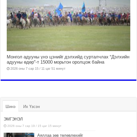
Монгол адууны үнэ цэнийг дэлхийд сурталчлах “Дэлхийн
адууны өдөр”-т 15000 морьтон оролцож байна
2026 оны 7 сар 15 / 11 цаг 51 минут
Шинэ
Их Үзсэн
ЭМГЭНЭЛ
2026 оны 7 сар 19 / 15 цаг 15 минут
Аяллаа зөв төлөвлөхийг