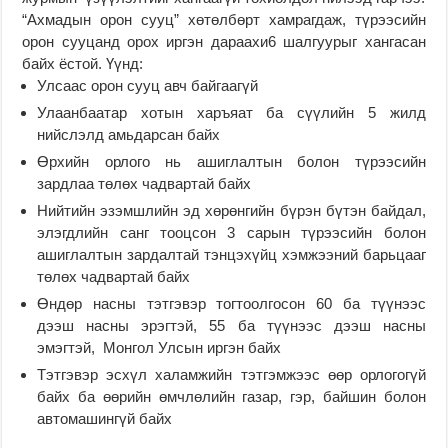
“Ахмадын орон сууц” хөтөлбөрт хамрагдаж, түрээсийн
орон сууцанд орох иргэн дараахи6 шалгуурыг хангасан
байх ёстой. Үүнд:
Улсаас орон сууц авч байгаагүй
Улаанбаатар хотын харъяат ба сүүлийн 5 жилд
нийслэлд амьдарсан байх
Өрхийн орлого нь ашиглалтын болон түрээсийн
зардлаа төлөх чадвартай байх
Нийтийн эзэмшлийн эд хөрөнгийн бүрэн бүтэн байдал,
элэгдлийн санг тооцсон 3 сарын түрээсийн болон
ашиглалтын зардалтай тэнцэхүйц хэмжээний барьцааг
төлөх чадвартай байх
Өндөр насны тэтгэвэр тогтоолгосон 60 ба түүнээс
дээш насны эрэгтэй, 55 ба түүнээс дээш насны
эмэгтэй, Монгол Улсын иргэн байх
Тэтгэвэр эсхүл халамжийн тэтгэмжээс өөр орлогогүй
байх ба өөрийн өмчлөлийн газар, гэр, байшин болон
автомашингүй байх