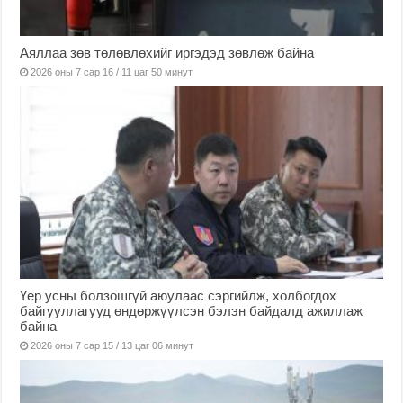
Аяллаа зөв төлөвлөхийг иргэдэд зөвлөж байна
2026 оны 7 сар 16 / 11 цаг 50 минут
Үер усны болзошгүй аюулаас сэргийлж, холбогдох
байгууллагууд өндөржүүлсэн бэлэн байдалд ажиллаж
байна
2026 оны 7 сар 15 / 13 цаг 06 минут