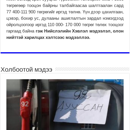
төгрөгөөр тооцон байрны талбайгаасаа шалтгаалан сард
77 400-111 900 төгрөгийг иргэд төлнө. Үүн дээр цахилгаан,
цэвэр, бохир ус, дулааны ашиглалтын зардал нэмэгдээд
ойролцоогоор иргэд 110 000- 170 000 төгрөг төлөх тооцоог
гаргаад байна
гэж Нийслэлийн Хэвлэл мэдээлэл, олон
нийттэй харилцах хэлтсээс мэдээллээ.
Холбоотой мэдээ