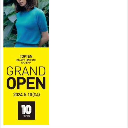
Үндэсний их баяр наадам эхэллээ
2026 оны 7 сар 15 / 11 цаг 14 минут
Үер усны аюулаас сэргийлж, нийслэлийн Онцгой
байдлын газрын 162 алба хаагч үүрэг гүйцэтгэж
байна
2026 оны 7 сар 15 / 11 цаг 07 минут
Үндэсний их сурын харваанд 850 харваач цэц
мэргэнээ сорьж байна
2026 оны 7 сар 15 / 11 цаг 03 минут
Төв цэнгэлдэхийн эргэн тойронд
2026 оны 7 сар 15 / 10 цаг 58 минут
Үндэсний их баяр наадмын шагайн харваа
насанд хүрэгчдийн багийн харваагаар
үргэлжилж байна
2026 оны 7 сар 15 / 10 цаг 52 минут
Үндэсний их баяр наадмын хүчит бөхийн
барилдаан эхэллээ
2026 оны 7 сар 15 / 10 цаг 46 минут