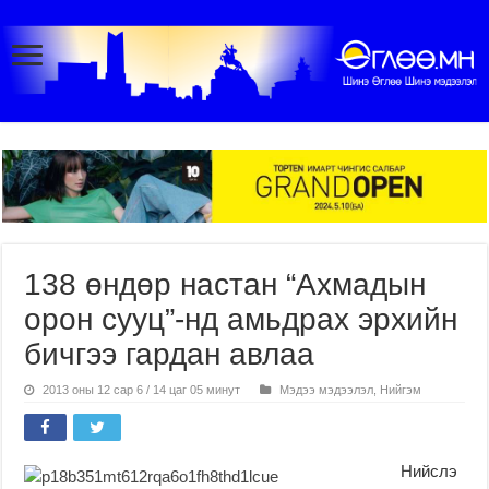
138 өндөр настан “Ахмадын
орон сууц”-нд амьдрах эрхийн
бичгээ гардан авлаа
2013 оны 12 сар 6 / 14 цаг 05 минут
Мэдээ мэдээлэл
,
Нийгэм
Нийслэ