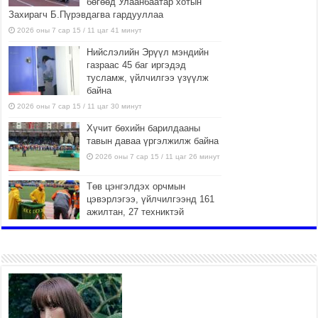
бөгөөд Улаанбаатар хотын
Захирагч Б.Пүрэвдагва гардууллаа
2026 оны 7 сар 15 / 11 цаг 41 минут
Нийслэлийн Эрүүл мэндийн
газраас 45 баг иргэдэд
тусламж, үйлчилгээ үзүүлж
байна
2026 оны 7 сар 15 / 11 цаг 30 минут
Хүчит бөхийн барилдааны
тавын даваа үргэлжилж байна
2026 оны 7 сар 15 / 11 цаг 26 минут
Төв цэнгэлдэх орчмын
цэвэрлэгээ, үйлчилгээнд 161
ажилтан, 27 техниктэй
ажиллаж байна
2026 оны 7 сар 15 / 11 цаг 22 минут
Наадмын амралтын өдрүүдэд
нийслэлийн эрүүл мэндийн
байгууллагууд дараах
хуваарийн дагуу ажиллана
2026 оны 7 сар 15 / 11 цаг 18 минут