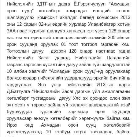
Нийслэлийн ЗДТГ-ын дарга Ё.Гэрэлчулуун “Ахмадын
орон сууц” хөтөлбөрт хамрагдах иргэдийг сонгон
шалгаруулах комиссыг ахалдаг бөгөөд комиссын 2013
оны 12 сарын 02-ны өдрийн хурлаар Улаанбаатар хотын
ЗАА-наас журмын шалгуур хангасан гэж үзсэн 128 өндөр
настны материалтай танилцаж эхний ээлжийн 300 айлын
орон сууцанд оруулах 01 тоот тогтоол гаргасан юм.
Тогтоолын дагуу дээрхи 128 өндөр настнаас гадна
Нийслэлийн Засаг даргад Нийслэлийн Цагдаагийн
газраас гаргасан хүсэлтийн дагуу зайлшгүй шаардлагатай
10 албан хаагчийг “Ахмадын орон сууц”-нд оруулахаар
болж,өнөөдөр нийслэлийн удирдлагууд эрхийн бичгийгнь
гардууллаа. Энэ үеэр нийслэлийн ИТХ-ын дарга
Д.Баттулга “Нийслэлийн Засаг даргын үйл ажиллагааны
хөтөлбөрт тусгагдсаны дагуу Улс эх орондоо олон жил
зүтгэсэн ч төрөөс зайлшгүй халамж шаардлагатай азай
буурлуудаа түрээсийн зарчмаар орон сууцанд
оруулахаар энэхүү хөтөлбөрийг хэрэгжүүлж байгаа юм.
Ирэх онд Ахмадын орон сууц хөтөлбөрийг
үргэлжлүүлэхэд 10 тэрбум төгрөг төсөвлөөд байна.