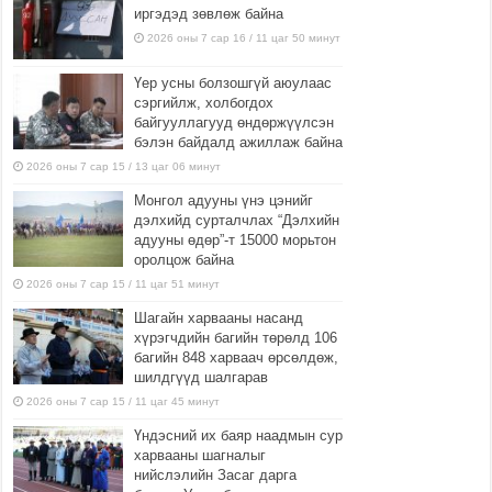
иргэдэд зөвлөж байна
2026 оны 7 сар 16 / 11 цаг 50 минут
Үер усны болзошгүй аюулаас
сэргийлж, холбогдох
байгууллагууд өндөржүүлсэн
бэлэн байдалд ажиллаж байна
2026 оны 7 сар 15 / 13 цаг 06 минут
Монгол адууны үнэ цэнийг
дэлхийд сурталчлах “Дэлхийн
адууны өдөр”-т 15000 морьтон
оролцож байна
2026 оны 7 сар 15 / 11 цаг 51 минут
Шагайн харвааны насанд
хүрэгчдийн багийн төрөлд 106
багийн 848 харваач өрсөлдөж,
шилдгүүд шалгарав
2026 оны 7 сар 15 / 11 цаг 45 минут
Үндэсний их баяр наадмын сур
харвааны шагналыг
нийслэлийн Засаг дарга