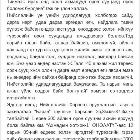
Тиймээс ирэх онд олон ахмадууд орон сууцанд орох
боломж бүрдэнэ” гэж онцлон хэллээ.
Нийслэлийн үе үеийн удирдлагууд, холбогдох сайд,
дарга нарт удаа дараа өргөдөл өгч, найдлага тавин
хүлээж байсан өндөр настнууд өнөөдрөөс эхлэн ийнхүү
түрээсийн орон сууцандаа амьдрахаар боллоо.Тэд
өөрийн гэсэн байр, хашаа байшин, өмчлөлгүй, айлын
хашаанд гэр түрээслэдэг,олон жилийн өмнө гэр нь шатаж,
подвальд байдаг гээд хүндхэн нөхцөлд амьдарч байсан
юм. Энэ үеэр өндөр настан Ж.Галя “40 шахам жил төрөөс
орон сууц хүсч олон ч дарга нарт өргөдөл өгч явсан эмээ
нь өнөөдөр ийм сайхан байранд орно гэж бодож явсангүй.
Нийслэлийн удирдлагууддаа баярлалаа. Та нарын минь
ажил үйлс өөдрөг байх болтугай” хэмээн сэтгэгдлээ
илэрхийллээ.
Эдгээр иргэд Нийслэлийн Хөрөнгө оруулалтын газрын
захиалгаар “Бэрэн” группын барьсан 25,8м.кв-37.3м.кв
талбайтай 1 өрөө 300 айлын орон сууцны эхний өрхүүд
болж байгаа юм. “Ахмадын хотхон-1” ОНӨААТҮГ-аас 12
сарын 09-ний өдрөөс эхлэн иргэдтэй түрээсийн гэрээ
хийх бөгөөд орон сууцны түрээсийн төлбөрийг м.кв-г 3000