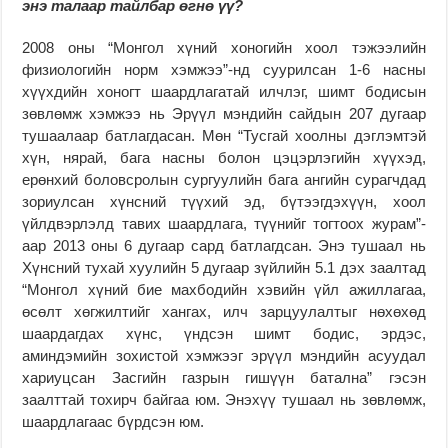
энэ талаар тайлбар өгнө үү?
2008 оны “Монгол хүний хоногийн хоол тэжээлийн
физиологийн норм хэмжээ”-нд суурилсан 1-6 насны
хүүхдийн хоногт шаардлагатай илчлэг, шимт бодисын
зөвлөмж хэмжээ нь Эрүүл мэндийн сайдын 207 дугаар
тушаалаар батлагдасан. Мөн “Тусгай хоолны дэглэмтэй
хүн, нярай, бага насны болон цэцэрлэгийн хүүхэд,
ерөнхий боловсролын сургуулийн бага ангийн сурагчдад
зориулсан хүнсний түүхий эд, бүтээгдэхүүн, хоол
үйлдвэрлэлд тавих шаардлага, түүнийг тогтоох журам”-
аар 2013 оны 6 дугаар сард батлагдсан. Энэ тушаал нь
Хүнсний тухай хуулийн 5 дугаар зүйлийн 5.1 дэх заалтад
“Монгол хүний бие махбодийн хэвийн үйл ажиллагаа,
өсөлт хөгжилтийг хангах, илч зарцуулалтыг нөхөхөд
шаардагдах хүнс, үндсэн шимт бодис, эрдэс,
аминдэмийн зохистой хэмжээг эрүүл мэндийн асуудал
хариуцсан Засгийн газрын гишүүн батална” гэсэн
заалттай тохирч байгаа юм. Энэхүү тушаал нь зөвлөмж,
шаардлагаас бүрдсэн юм.