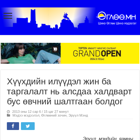
Хүүхдийн илүүдэл жин ба
таргалалт нь алсдаа халдварт
бус өвчний шалтгаан болдог
2013 оны 12 сар 6 / 15 цаг 27 минут
Мэдээ мэдээлэл
,
Өглөөний зочин
,
Эрүүл Мэнд
Эрүүл мэндийн яамны