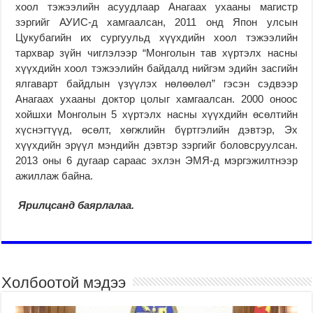
хоол тэжээлийн асуудлаар Анагаах ухааны магистр
зэргийг АУИС-д хамгаалсан, 2011 онд Япон улсын
Цукубагийн их сургуульд хүүхдийн хоол тэжээлийн
тархвар зүйн чиглэлээр “Монголын тав хүртэлх насны
хүүхдийн хоол тэжээлийн байдалд нийгэм эдийн засгийн
ялгаварт байдлын үзүүлэх нөлөөлөл” гэсэн сэдвээр
Анагаах ухааны доктор цолыг хамгаалсан. 2000 оноос
хойшхи Монголын 5 хүртэлх насны хүүхдийн өсөлтийн
хүснэгтүүд, өсөлт, хөгжлийн бүртгэлийн дэвтэр, Эх
хүүхдийн эрүүл мэндийн дэвтэр зэргийг боловсруулсан.
2013 оны 6 дугаар сараас эхлэн ЭМЯ-д мэргэжилтнээр
ажиллаж байна.
Ярилцсанд баярлалаа.
Холбоотой мэдээ