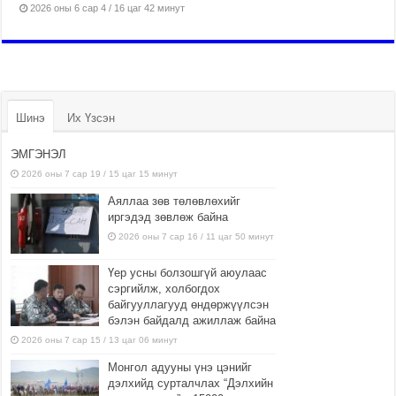
2026 оны 6 сар 4 / 16 цаг 42 минут
Шинэ
Их Үзсэн
ЭМГЭНЭЛ
2026 оны 7 сар 19 / 15 цаг 15 минут
Аяллаа зөв төлөвлөхийг
иргэдэд зөвлөж байна
2026 оны 7 сар 16 / 11 цаг 50 минут
Үер усны болзошгүй аюулаас
сэргийлж, холбогдох
байгууллагууд өндөржүүлсэн
бэлэн байдалд ажиллаж байна
2026 оны 7 сар 15 / 13 цаг 06 минут
Монгол адууны үнэ цэнийг
дэлхийд сурталчлах “Дэлхийн