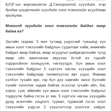
БХЗГ-ын мэргэжилтэн Д.Ганзоригтой хүүхдийн, тэр
дундаа цэцэрлэгийн хүүхдийн хоол тэжээлийн асуудлаар
ярилцлаа.
Монголд хүүхдийн хоол тэжээлийн байдал ямар
байна вэ?
Засгийн газраас 5 жил тутамд үндэсний түвшинд хүн
амын хоол тэжээлийн байдлын судалгааг хийж, өнөөгийн
байдал ямар байгаа, ямар асуудлыг шийдвэрлэхийн тулд
ямар үйл ажиллагааг явуулах ёстой вэ гэдгийг
тодорхойлон зохицуулж, чиглүүлдэг. Хүн амын хоол
тэжээлийн байдлыг 5 хүртэлх насны хүүхдийн хоол
тэжээлийн байдлаар төлөөлүүлэн авч үздэг. Өөрөөр
хэлбэл тухайн өрх, гэр бүл дэх хамгийн эмзэг бүлгийн
хүнийг хооллож чадаж байгаа эсэхээр тухайн айл, баг,
хороо, сум, аймгийн хүн амын хоол тэжээлийн байдлыг
тодруулж байна гэсэн үг юм. 5 хүртэлх насны хүүхдийн
дунд өсөлтийн хоцролт, тураал, туранхай гэсэн хоол
тэжээлийн үндсэн 3 үзүүлэлтээр үнэлгээг хийдэг.