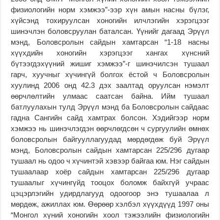
физиологийн норм хэмжээ”-ээр хүн амын насны бүлэг,
хүйсэнд тохируулсан хоногийн илчлэгийн хэрэгцээг
шинэчлэн боловсруулан баталсан. Үүнийг дагаад Эрүүл
мэнд, Боловсролын сайдын хамтарсан “1-18 насны
хүүхдийн хоногийн хэрэгцээг хангах хүнсний
бүтээгдэхүүний жишиг хэмжээ”-г шинэчилсэн тушаал
гарч, хуучныг хүчингүй болгох ёстой ч Боловсролын
хуулинд 2006 онд 42.3 дэх заалтад оруулсан нэмэлт
өөрчлөлтийн улмаас саатсан байна. Ийм тушаал
батлуулахын тулд Эрүүл мэнд ба Боловсролын сайдаас
гадна Сангийн сайд хамтрах болсон. Хэдийгээр норм
хэмжээ нь шинэчлэгдэн өөрчлөгдсөн ч сургуулийн өмнөх
боловсролын байгууллагуудад мөрдөгдөж буй Эрүүл
мэнд, Боловсролын сайдын хамтарсан 225/296 дугаар
тушаал нь одоо ч хүчинтэй хэвээр байгаа юм. Нэг сайдын
тушаалаар хоёр сайдын хамтарсан 225/296 дугаар
тушаалыг хүчингүйд тооцох боломж байхгүй учраас
цэцэрлэгийн удирдлагууд одоогоор энэ тушаалаа л
мөрдөж, ажиллах юм. Өөрөөр хэлбэл хүүхдүүд 1997 оны
“Монгол хүний хоногийн хоол тэжээлийн физиологийн