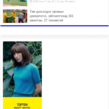
2026 оны 7 сар 15 / 11 цаг 26 минут
Төв цэнгэлдэх орчмын
цэвэрлэгээ, үйлчилгээнд 161
ажилтан, 27 техниктэй
ажиллаж байна
2026 оны 7 сар 15 / 11 цаг 22 минут
Наадмын амралтын өдрүүдэд
нийслэлийн эрүүл мэндийн
байгууллагууд дараах
хуваарийн дагуу ажиллана
2026 оны 7 сар 15 / 11 цаг 18 минут
Үндэсний их баяр наадам эхэллээ
2026 оны 7 сар 15 / 11 цаг 14 минут
Үер усны аюулаас сэргийлж, нийслэлийн Онцгой
байдлын газрын 162 алба хаагч үүрэг гүйцэтгэж
байна
2026 оны 7 сар 15 / 11 цаг 07 минут
Үндэсний их сурын харваанд 850 харваач цэц
мэргэнээ сорьж байна
2026 оны 7 сар 15 / 11 цаг 03 минут