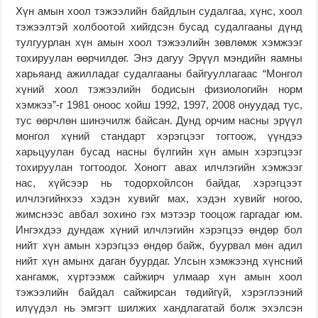
Хүн амын хоол тэжээлийн байдлын судалгаа, хүнс, хоол
тэжээлтэй холбоотой хийгдсэн бусад судалгааны дүнд
тулгуурлан хүн амын хоол тэжээлийн зөвлөмж хэмжээг
тохируулан өөрчилдөг. Энэ дагуу Эрүүл мэндийн яамны
харьяанд ажилладаг судалгааны байгууллагаас “Монгол
хүний хоол тэжээлийн бодисын физиологийн норм
хэмжээ”-г 1981 оноос хойш 1992, 1997, 2008 онуудад тус,
тус өөрчлөн шинэчилж байсан. Дунд орчим насны эрүүл
монгол хүний стандарт хэрэгцээг тогтоож, үүндээ
харьцуулан бусад насны бүлгийн хүн амын хэрэгцээг
тохируулан тогтоодог. Хоногт авах илчлэгийн хэмжээг
нас, хүйсээр нь тодорхойлсон байдаг, хэрэгцээт
илчлэгийнхээ хэдэн хувийг мах, хэдэн хувийг ногоо,
жимснээс авбал зохино гэх мэтээр тооцож гаргадаг юм.
Ингэхдээ дундаж хүний илчлэгийн хэрэгцээ өндөр бол
нийт хүн амын хэрэгцээ өндөр байж, буурвал мөн адил
нийт хүн амынх даган буурдаг. Улсын хэмжээнд хүнсний
хангамж, хүртээмж сайжирч улмаар хүн амын хоол
тэжээлийн байдал сайжирсан төдийгүй, хэрэглээний
илүүдэл нь эмгэгт шилжих хандлагатай болж эхэлсэн