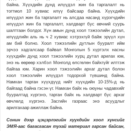
байна. Хүүхдийн дунд илүүдэл жин ба таргалалт нь
тогтмол 10 хувиас илүү байсаар байна. Хүүхдийн
илүүдэл жин ба таргалалт нь алсдаа насанд хүрэгчдийн
илүүдэл жин ба таргалалт, халдварт бус өвчний суурь
шалтгаан болдог. Хүн амын дунд хоол тэжээлийн дутал,
илүүдлийн аль нь ч 2 хувиас хэтрэхгүй байж эрүүл хүн
ам бий болно. Хоол тэжээлийн дутлын бууралт ийм
эрчээ хадгалсаар байвал Монголын 5 хүртэлх насны
хүүхдийн дунд хоол тэжээлийн хурц дутал арилах юм,
энэ нь өөрөөр хэлбэл Монголд өлсгөлөн байхгүйг илтгэж
байгаа юм. Харин хоол тэжээлийн архаг дутал болон
хоол тэжээлийн илүүдэл тодорхой түвшинд байна.
Намхан тарган хүүхдүүд нийт хүүхдийн 10-15%-д нь
байгаад байна гэсэн үг. Намхан байх нь оюуны чадавхийг
бууралтад хүргэнэ, тарган байх нь халдварт бус архаг
өвчлөлд хүргэнэ. Засгийн газраас энэ асуудлыг
арилгахаар ажиллаж байна.
Сонин дээр цэцэрлэгийн хүүхдийн хоол хүнсийг
ЭМЯ-аас багасгасан тухай материал гарсан байсан,