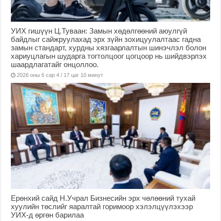
УИХ гишүүн Ц.Туваан: Замын хөдөлгөөний аюулгүй
байдлыг сайжруулахад эрх зүйн зохицуулалтаас гадна
замын стандарт, хурдны хязгаарлалтын шинэчлэл болон
хариуцлагын шударга тогтолцоог цогцоор нь шийдвэрлэх
шаардлагатайг онцоллоо.
2026 оны 6 сар 4 / 17 цаг 10 минут
Ерөнхий сайд Н.Учрал Бизнесийн эрх чөлөөний тухай
хуулийн төслийг яаралтай горимоор хэлэлцүүлэхээр
УИХ-д өргөн барилаа