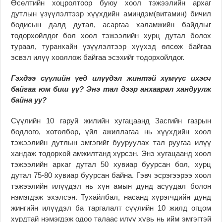
Өсөлтийн хоцролтоор буюу хоол тэжээлийн архаг
дутлын үзүүлэлтээр хүүхдийн аминдэм(витамин) бичил
бодисын далд дутал, асаргаа халамжийн байдлыг
тодорхойлдог бол хоол тэжээлийн хурц дутал болох
тураал, туранхайн үзүүлэлтээр хүүхэд өлсөж байгаа
эсвэл илүү хооллож байгаа эсэхийг тодорхойлдог.
Гэхдээ сүүлийн үед илүүдэл жинтэй хүмүүс ихэсч
байгаа юм биш үү? Энэ тал дээр анхаарал хандуулж
байна уу?
Сүүлийн 10 гаруй жилийн хугацаанд Засгийн газрын
бодлого, хөтөлбөр, үйл ажиллагаа нь хүүхдийн хоол
тэжээлийн дутлын эмгэгийг бууруулах тал руугаа илүү
хандаж тодорхой амжилтанд хүрсэн. Энэ хугацаанд хоол
тэжээлийн архаг дутал 50 хувиар буурсан бол, хурц
дутал 75-80 хувиар буурсан байна. Гэвч эсрэгээрээ хоол
тэжээлийн илүүдэл нь хүн амын дунд асуудал болон
нэмэгдэж эхэлсэн. Тухайлбал, насанд хүрэгчдийн дунд
жингийн илүүдэл ба таргалалт сүүлийн 10 жилд огцом
хурдтай нэмэгдэж одоо талаас илүү хувь нь ийм эмгэгтэй