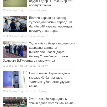
адууны өдөр”-т 15000 морьтон
оролцож байна
2026 оны 7 сар 15 / 11 цаг 51 минут
Шагайн харвааны насанд
хүрэгчдийн багийн төрөлд 106
багийн 848 харваач өрсөлдөж,
шилдгүүд шалгарав
2026 оны 7 сар 15 / 11 цаг 45 минут
Үндэсний их баяр наадмын сур
харвааны шагналыг
нийслэлийн Засаг дарга
бөгөөд Улаанбаатар хотын
Захирагч Б.Пүрэвдагва гардууллаа
2026 оны 7 сар 15 / 11 цаг 41 минут
Нийслэлийн Эрүүл мэндийн
газраас 45 баг иргэдэд
тусламж, үйлчилгээ үзүүлж
байна
2026 оны 7 сар 15 / 11 цаг 30 минут
Хүчит бөхийн барилдааны
тавын даваа үргэлжилж байна