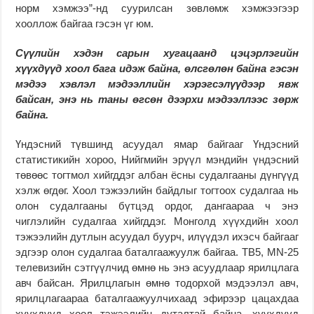
норм хэмжээ”-нд суурилсан зөвлөмж хэмжээгээр
хооллож байгаа гэсэн үг юм.
Сүүлийн хэдэн сарын хугацаанд цэцэрлэгийн
хүүхдүүд хоол бага идэж байна, өлсгөлөн байна гэсэн
мэдээ хэвлэл мэдээллийн хэрэгсэлүүдээр явж
байсан, энэ нь таны өгсөн дээрхи мэдээллээс зөрж
байна.
Үндэсний түвшинд асуудал ямар байгааг Үндэсний
статистикийн хороо, Нийгмийн эрүүл мэндийн үндэсний
төвөөс тогтмол хийгддэг албан ёсны судалгааны дүнгүүд
хэлж өгдөг. Хоол тэжээлийн байдлыг тогтоох судалгаа нь
олон судалгааны бүтцэд ордог, дангаараа ч энэ
чиглэлийн судалгаа хийгддэг. Монголд хүүхдийн хоол
тэжээлийн дутлын асуудал буурч, илүүдэл ихэсч байгааг
эдгээр олон судалгаа баталгаажуулж байгаа. ТВ5, MN-25
телевизийн сэтгүүлчид өмнө нь энэ асуудлаар ярилцлага
авч байсан. Ярилцлагын өмнө тодорхой мэдээлэл авч,
ярилцлагаараа баталгаажуулчихаад эфирээр цацахдаа
хүүхдүүд хоол тэжээлийн дуталтай байна, хүүхдүүд