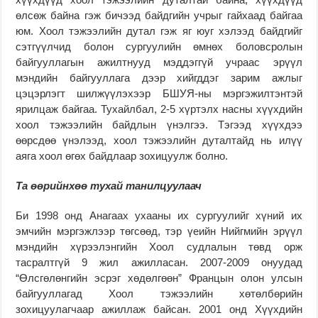
өлсөж байна гэж бичээд байдгийн учрыг гайхаад байгаа
юм. Хоол тэжээлийн дутал гэж яг юуг хэлээд байдгийг
сэтгүүлчид болон сургуулийн өмнөх боловсролын
байгууллагын ажилтнууд мэддэггүй учраас эрүүл
мэндийн байгууллага дээр хийгддэг зарим ажлыг
цэцэрлэгт шилжүүлэхээр БШУЯ-ны мэргэжилтэнтэй
ярилцаж байгаа. Тухайлбал, 2-5 хүртэлх насны хүүхдийн
хоол тэжээлийн байдлын үнэлгээ. Тэгээд хүүхдээ
өөрсдөө үнэлээд, хоол тэжээлийн дуталтайд нь илүү
аяга хоол өгөх байдлаар зохицуулж болно.
Та өөрийнхөө тухай танилцуулаач
Би 1998 онд Анагаах ухааны их сургуулийг хүний их
эмчийн мэргэжлээр төгсөөд, тэр үеийн Нийгмийн эрүүл
мэндийн хүрээлэнгийн Хоол судлалын төвд орж
тасралтгүй 9 жил ажилласан. 2007-2009 онуудад
“Өлсгөлөнгийн эсрэг хөдөлгөөн” Францын олон улсын
байгууллагад Хоол тэжээлийн хөтөлбөрийн
зохицуулагчаар ажиллаж байсан. 2001 онд Хүүхдийн