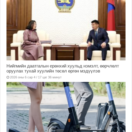
Нийгмийн даатгалын ерөнхий хуульд нэмэлт, өөрчлөлт
оруулах тухай хуулийн төсөл өргөн мэдүүлэв
2026 оны 6 сар 4 / 17 цаг 36 минут