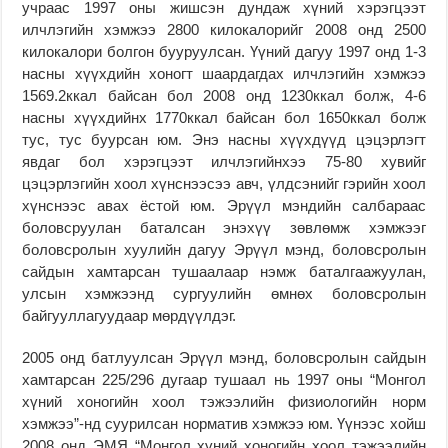
учраас 1997 оны жишсэн дундаж хүний хэрэгцээт
илчлэгийн хэмжээ 2800 килокалорийг 2008 онд 2500
килокалори болгон бууруулсан. Үүний дагуу 1997 онд 1-3
насны хүүхдийн хоногт шаардагдах илчлэгийн хэмжээ
1569.2ккал байсан бол 2008 онд 1230ккал болж, 4-6
насны хүүхдийнх 1770ккал байсан бол 1650ккал болж
тус, тус буурсан юм. Энэ насны хүүхдүүд цэцэрлэгт
явдаг бол хэрэгцээт илчлэгийнхээ 75-80 хувийг
цэцэрлэгийн хоол хүнснээсээ авч, үлдсэнийг гэрийн хоол
хүнснээс авах ёстой юм. Эрүүл мэндийн салбараас
боловсруулан баталсан энэхүү зөвлөмж хэмжээг
боловсролын хуулийн дагуу Эрүүл мэнд, боловсролын
сайдын хамтарсан тушаалаар нэмж баталгаажуулан,
улсын хэмжээнд сургуулийн өмнөх боловсролын
байгууллагуудаар мөрдүүлдэг.
2005 онд батлуулсан Эрүүл мэнд, боловсролын сайдын
хамтарсан 225/296 дугаар тушаал нь 1997 оны “Монгол
хүний хоногийн хоол тэжээлийн физиологийн норм
хэмжээ”-нд суурилсан норматив хэмжээ юм. Үүнээс хойш
2008 онд ЭМЯ “Монгол хүний хоногийн хоол тэжээлийн